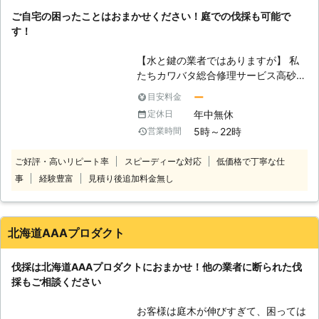
するために、庭木を伐採しなくてはな
ご自宅の困ったことはおまかせください！庭での伐採も可能で
らない、などです。きちんと管理する
す！
方がいなければ、枝葉が生い茂って隣
家に迷惑がかかってしまうこともあり
【水と鍵の業者ではありますが】 私
ます。近隣トラブルを防止するためと
たちカワバタ総合修理サービス高砂店
思って、前向きに伐採を検討すること
はトイレの詰まりや鍵開けなどを取り
も大事です。庭木の大きさ、太さにも
ー
目安料金
扱ってきました。しかし、これら以外
よりますが、伐採作業には時間がかか
年中無休
定休日
にもできることは多数あるのです。伐
ることもありますので、計画的にご検
5時～22時
営業時間
採はその中の1つとして皆さまにご利
討ください。
用いただけます。皆さまの庭にいらな
ご好評・高いリピート率
スピーディーな対応
低価格で丁寧な仕
い庭木がありましたら、ぜひとも私た
事
経験豊富
見積り後追加料金無し
ちに伐採をおまかせください。得意な
ことは水道などの修理だけではないの
です。 【安全第一に行っておりま
す】 カワバタ総合修理サービス高砂
北海道AAAプロダクト
店の伐採は皆さまのお庭で行うことが
多いです。そのために皆さまやご近所
伐採は北海道AAAプロダクトにおまかせ！他の業者に断られた伐
の方々の住宅に傷をつけないようにす
採もご相談ください
ること、人に当たらないように伐採を
することに常に気を使っております。
お客様は庭木が伸びすぎて、困っては
このように当然ですが安全第一の伐採