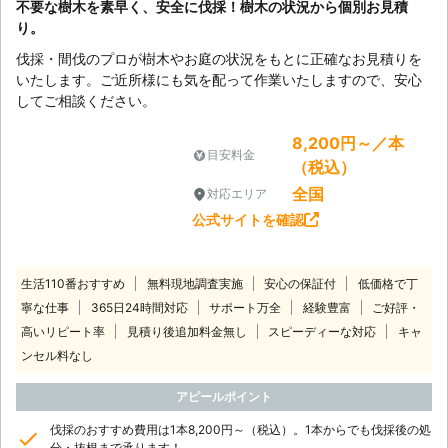
不要な樹木を素早く、安全に伐採！樹木の状況から個別お見積
り。
伐採・間伐のプロが樹木やお庭の状況をもとに正確なお見積りを
いたします。ご近所様にも気を配って作業いたしますので、安心
してご相談ください。
8,200円～／本
目安料金
（税込）
全国
対応エリア
公式サイトを確認
生活110番おすすめ
無料現地調査実施
安心の保証付
低価格で丁
寧な仕事
365日24時間対応
サポート万全
経験豊富
ご好評・
高いリピート率
見積り後追加料金無し
スピーディーな対応
キャ
ンセル料なし
アピールポイント
伐採のおすすめ費用は1本8,200円～（税込）。1本からでも伐採後の処
分・抜根まで承ります！