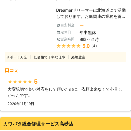
い場合も、作業をおこなうことができ
います。経験豊富なスタッフが状況を
Dreamerドリーマーは北海道にて活動
ます。 ・作業が難しい場所でも対応
見て、お客様に寄り添ったサービスを
しております。お庭関連の業務を得意
いたします。 高くて手の届かない場
おこないます。 当店でできることな
としており、雑草の草刈りから庭木の
所や、危険な場所などでも大丈夫で
ら何でも対応するので、まずはお電話
ー
目安料金
伐採まで幅広く対応可能です。庭木の
す！熟練の技術を持ったスタッフがど
からお問い合わせください。現地調査
年中無休
定休日
伐採はあまり機会がないかもしれませ
んな場所でも作業いたします。 ・現
も無料でおこなっています。
9時～21時
営業時間
んが、その分、近隣への配慮や安全作
地調査や見積りは無料です。 伐採110
★★★★★
5.0
（4）
業の徹底が重要となります。例え、庭
番では分かりやすい料金設定でお見積
木一本を伐り倒すだけであっても、気
りを提示しています。 正式お見積り
サポート万全
低価格で丁寧な仕事
経験豊富
をつけなければ作業中に思わぬ方向に
後に追加料金が発生することはありま
倒れてケガ人を出してしまうかもしれ
せん。 ※対応エリア・現場状況によ
口コミ
ません。弊社は、今までの経験を活か
り、事前にお客様にご確認したうえで
して、ケガや事故がないように安全に
調査・見積もりに費用をいただく場合
5
★★★★★
伐採作業に努めます。 【伐採が必要
がございます
大変親切で良い対応をして頂いたのに、依頼出来なくて心苦し
となるとき】 庭木を植えるのは人そ
かったです。
れぞれの理由があります。同じよう
に、伐採が必要となるにもひとそれぞ
2020年11月19日
れ異なった事情があります。例えば、
今まで庭木の管理をされていた方が長
期入院、施設への入居などで管理でき
カワバタ総合修理サービス高砂店
なくなってしまった。家や土地を売却