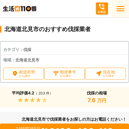
北海道北見市のおすすめ伐採業者
カテゴリ：
伐採
地域：
北海道北見市
都道府県
郵便番号
現在地
から探す
から探す
から探す
平均評価
4.2
伐採の相場
（ 203 件）
★★★★★
7.6
万円
北海道北見市で伐採業者をお探しの方はお電話ください！
24時間365日