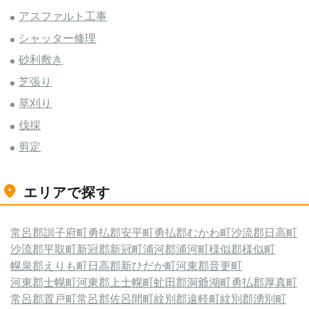
アスファルト工事
シャッター修理
砂利敷き
芝張り
草刈り
伐採
剪定
エリアで探す
常呂郡訓子府町
勇払郡安平町
勇払郡むかわ町
沙流郡日高町
沙流郡平取町
新冠郡新冠町
浦河郡浦河町
様似郡様似町
幌泉郡えりも町
日高郡新ひだか町
河東郡音更町
河東郡士幌町
河東郡上士幌町
虻田郡洞爺湖町
勇払郡厚真町
常呂郡置戸町
常呂郡佐呂間町
紋別郡遠軽町
紋別郡湧別町