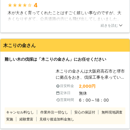
も多いようです。しかしながら、何ら
い合わせ下さい。安全に伐採を行い、
4
★★★★★
かの理由によって木のお世話ができな
その庭木をしっかり処分させていただ
木が大きく育ってくれたことはすごく嬉しい事なのですが、大
くなり、そのまま放置してしまうとい
きます。
きくなりすぎて、公共道路の方にも飛び出してしまいました。
う人も少なくないようです。しかしな
さすがにこれはまずいと思いビショーテラシマガラスサンに伐
がら放置された木は徐々に枯れてい
続きを読む
採を依頼しました。伐採するにも、周りの安全を確認して欲し
き、いずれは倒れてしまうのです。倒
かったのですが、公共道路の管理や近隣住民への声掛けなど徹
れた先に人や建物などがあったとき
底してもらえましたよ！無事に伐ってもらえるしすごく良い業
は、大きな被害を出してしまいます。
木こりの金さん
者さんでした！
このような事態を防ぐためには、伐採
作業を行なうことが重要です。当社で
北海道
帯広市
2016年12月22日
難しい木の伐採は「木こりの金さん」にお任せください
は浦幌町の気候をよく知っているの
で、それに合わせてタイミングを計
木こりの金さんは大阪府高石市と堺市
り、安全に木を切り倒すことができま
に拠点をおき、伐採工事を承っていま
す。また伐採した木を運搬し、適切に
す。大阪府の隣接エリアはもちろんの
処分していきます。もしもお庭にお世
2,000円
目安料金
こと、北海道でもご依頼承っています
話ができなくなった木がある場合は、
無休
定休日
ので気軽にご相談ください。 【特殊
浦幌町内全域で活動する当社まで一度
6：00～18：00
営業時間
伐採が得意！ほかで断られた依頼もお
ご相談ください。
任せ】 ・大きな庭木があって伐採で
キャンセル料なし
作業外注一切なし
安心の保証付
無料現地調査
きる業者を探している ・狭い場所の
実施
経験豊富
見積り後追加料金無し
ため伐採作業を断られてしまった こ
んなときは当店にお任せください！伐