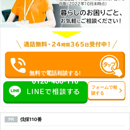
無料で電話相談する!
0120-466-110
フォーム
で
相
談
する
伐採110番
PR