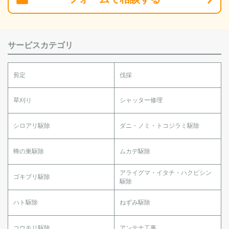
サービスカテゴリ
剪定
伐採
草刈り
シャッター修理
シロアリ駆除
ダニ・ノミ・トコジラミ駆除
蜂の巣駆除
ムカデ駆除
アライグマ・イタチ・ハクビシン
ゴキブリ駆除
駆除
ハト駆除
ねずみ駆除
コウモリ駆除
アンテナ工事