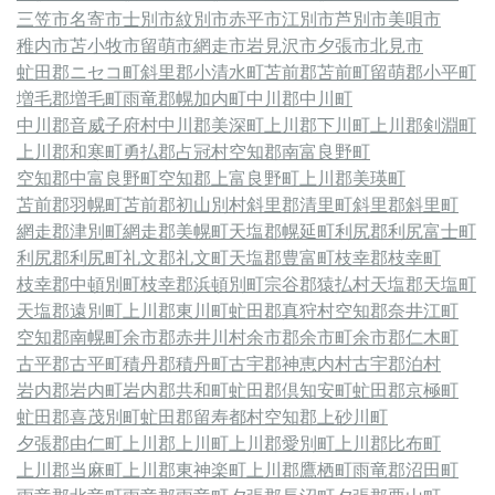
三笠市
名寄市
士別市
紋別市
赤平市
江別市
芦別市
美唄市
稚内市
苫小牧市
留萌市
網走市
岩見沢市
夕張市
北見市
虻田郡ニセコ町
斜里郡小清水町
苫前郡苫前町
留萌郡小平町
増毛郡増毛町
雨竜郡幌加内町
中川郡中川町
中川郡音威子府村
中川郡美深町
上川郡下川町
上川郡剣淵町
上川郡和寒町
勇払郡占冠村
空知郡南富良野町
空知郡中富良野町
空知郡上富良野町
上川郡美瑛町
苫前郡羽幌町
苫前郡初山別村
斜里郡清里町
斜里郡斜里町
網走郡津別町
網走郡美幌町
天塩郡幌延町
利尻郡利尻富士町
利尻郡利尻町
礼文郡礼文町
天塩郡豊富町
枝幸郡枝幸町
枝幸郡中頓別町
枝幸郡浜頓別町
宗谷郡猿払村
天塩郡天塩町
天塩郡遠別町
上川郡東川町
虻田郡真狩村
空知郡奈井江町
空知郡南幌町
余市郡赤井川村
余市郡余市町
余市郡仁木町
古平郡古平町
積丹郡積丹町
古宇郡神恵内村
古宇郡泊村
岩内郡岩内町
岩内郡共和町
虻田郡倶知安町
虻田郡京極町
虻田郡喜茂別町
虻田郡留寿都村
空知郡上砂川町
夕張郡由仁町
上川郡上川町
上川郡愛別町
上川郡比布町
上川郡当麻町
上川郡東神楽町
上川郡鷹栖町
雨竜郡沼田町