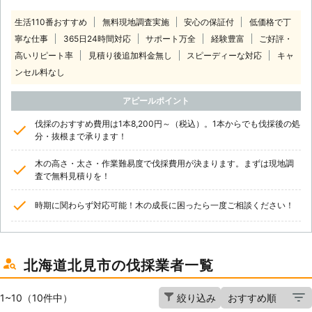
生活110番おすすめ
無料現地調査実施
安心の保証付
低価格で丁
寧な仕事
365日24時間対応
サポート万全
経験豊富
ご好評・
高いリピート率
見積り後追加料金無し
スピーディーな対応
キャ
ンセル料なし
アピールポイント
伐採のおすすめ費用は1本8,200円～（税込）。1本からでも伐採後の処
分・抜根まで承ります！
木の高さ・太さ・作業難易度で伐採費用が決まります。まずは現地調
査で無料見積りを！
時期に関わらず対応可能！木の成長に困ったら一度ご相談ください！
北海道北見市の伐採業者一覧
1~10（10件中）
絞り込み