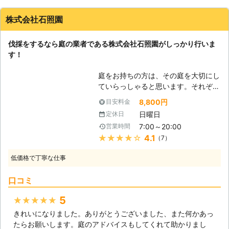
株式会社石照園
伐採をするなら庭の業者である株式会社石照園がしっかり行いま
す！
庭をお持ちの方は、その庭を大切にし
ていらっしゃると思います。それぞれ
木花に愛情を注いであげていることか
8,800円
目安料金
と思います。しかし、だからこそ時に
日曜日
定休日
処分を検討しないといけない時がある
7:00～20:00
営業時間
のです。庭木が思った以上に育ちすぎ
★★★★★
4.1
（7）
てしまい、自分では処理できなくなっ
てしまうことが多くなっています。あ
低価格で丁寧な仕事
まりに大きくなった、またはなりそう
な木の世話をするのは大変です。自分
口コミ
で剪定をされていた方も枝に届かなく
なってしまい、成長に合わせて枝を切
5
★★★★★
ることができなくなります。そうなる
きれいになりました。ありがとうございました、また何かあっ
と不必要に枝が育ち、病気や害虫発生
たらお願いします。庭のアドバイスもしてくれて助かりまし
の原因となってしまうでしょう。そう