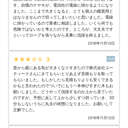
す。自慢のケヤキが、電信柱の電線に掛かるようになり
ました。ここまで大きくなると、とても個人の鑑賞用と
はなりませんので切ってしまいたいと思いました。電線
に掛かっているので業者に相談しました。いくら何でも
危険ではないかと考えたのです。ところが、大丈夫です
といってロープを張りながら見事に伐採を終えました。
2016年11月13日
★★★★★
3
伐採
昔から庭にある気が大きくなりすぎたので株式会社ユー
ティークさんにきてもらいとりあえず見積もりを取って
もらいました。もしかしたら見積もりよりも安くできる
かもと言われたのでついでにもう一本伸びすぎた木もお
願いしました。どうやって伐採するのか上から見ていた
のですが、予想に反して上から少しずつ切っていき、30
分もしないうちに丸太の状態になりました。お願いして
正解でした。
2016年11月12日