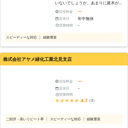
いないでしょうか。あまりに庭木が伸
を続けているのです。これまで事故を
びすぎていると近隣の敷地まで木が及
起こしたことはありません。ぜひとも
ー
目安料金
んでしまい、苦情の原因になってしま
私たちに皆さまのご自宅の庭木もおま
年中無休
定休日
うこともあります。そんなときは、伐
かせください。 【マンションでの伐
-
営業時間
採を視野に入れてみてはいかがでしょ
採もおまかせください】 マンション
うか？ もし庭木の扱いに手を焼いて
などの集合住宅では景観のために木を
スピーディーな対応
経験豊富
いて、処分を考えているお客様がいま
植えているところがあります。そこで
したら「北海道AAAプロダクト」にご
の伐採も私たちは対応可能ですので、
相談くださいませ。お客様の庭木を責
安心しておまかせください。住宅の庭
任もって伐採いたします。 ●他の業
での仕事と同じようにミスはしませ
株式会社アヤメ緑化工業北見支店
者がお断りをするような案件にも対応
ん。問題なく伐採を終了いたしますの
をいたします お客様は、他の業者さ
で、こちらの伐採もカワバタ総合修理
んから伐採の作業を断られてはいない
サービス高砂店へのご依頼をよろしく
でしょうか。例えばお客様のお庭があ
ー
目安料金
お願いいたします。
まりに狭いと、作業車が入らないので
-
定休日
伐採を断る業者も存在します。またほ
営業時間
かにも、電線にかかっている木や近隣
★★★★★
4.7
（3）
の敷地までに及んでいる庭木は、対応
をしてくれないことがあるのです。
弊社はこういった、作業しにくいご依
ご好評・高いリピート率
スピーディーな対応
経験豊富
頼でも出来得る限り対応をしておりま