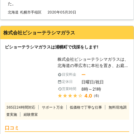
た。
なってしまえば庭の環境は害虫などの
せいで悪化してしまう危険性があるの
北海道
札幌市手稲区
2020年05月20日
です。そうなる前に、手がつけられな
い庭木は処分をした方が良いかもしれ
ません。その作業が伐採です。つまり
株式会社ビショーテラシマガラス
は庭木を切り倒す作業のことを言いま
す。大切な庭木かもしれませんが、庭
ビショーテラシマガラスは浦幌町で伐採をします!
のためには切った方が良い時があるの
です。 【伐採が必要なら株式会社石
株式会社ビショーテラシマガラスは、
照園におまかせを！】 しかし、大き
北海道の帯広市に本社を置き、お庭の
くなってしまった木を切り倒すのは素
木の伐採作業を行なっている会社で
人では難しいです。もしかしたら家の
ー
目安料金
す。対応可能な地域は十勝郡浦幌町だ
方角に倒してしまい、屋根や外壁など
日曜日/祝日
定休日
けになっていますが、その分町の魅力
を破損させてしまうかもしれません。
8時～21時
営業時間
を知りつくした地域密着型の企業なの
そうさせないためにも私たち株式会社
★★★★★
4.0
（6）
です。土曜日でも作業ができるので、
石照園のような庭作業に慣れた業者に
平日は忙しいという人でも安心です。
依頼をした方が良いです。私たちは庭
365日24時間対応
サポート万全
低価格で丁寧な仕事
無料現地調
【伐採をしましょう】 人口5,100人ほ
仕事を主に行っている業者であり、庭
査実施
経験豊富
どの浦幌町ですが、町内には豊かな自
木は専門としています。庭木の伐採も
然が残り、お家でも自然とふれあうた
得意としていますので、どうぞ邪魔な
口コミ
めに、お庭に木を植えているという人
庭木がある方は株式会社石照園にお問