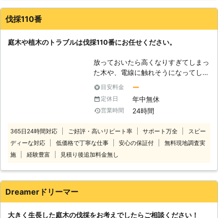
採が得意だから、他店から断られたご
依頼も積極的に受け付けています。
伐採110番
「重機の入るスペースがない」「住宅
街で家がひしめきあっている」といっ
庭木や植木のトラブルは伐採110番にお任せください。
た状況での伐採は、周りの建物や電線
などに気を付けながらの作業となり、
放っておいたら高くなりすぎてしまっ
高い技術が必要です。当店では木に登
た木や、電線に触れそうになってしま
って少しずつ切り詰めていく「特殊伐
っている木など、ご自分では手に負え
採」により、安全に伐採工事をおこな
ー
目安料金
なくなってしまった木はありません
いますので安心してお任せください。
年中無休
定休日
か？ 伐採110番では、1本から伐採、
【樹木に携わり約10年のベテランが
24時間
営業時間
抜根をお受けします。 一人で悩まず
対応】 庭仕事・林業に携わってから
に伐採110番へ是非ご相談ください。
10年ほど経ちました。その前は建築
365日24時間対応
ご好評・高いリピート率
サポート万全
スピー
24時間365日、無料でお電話でのご
業を専門に50年以上の実績があり、
ディーな対応
低価格で丁寧な仕事
安心の保証付
無料現地調査実
相談をお受けしております。 【伐採
高所での作業に慣れていることが強み
110番の4つの強み】 ・庭木や植木1本
施
経験豊富
見積り後追加料金無し
です。木の上での作業をご依頼のとき
～でも伐採や抜根が可能です。 1本だ
には当店まで。いつでもご相談承って
けでも伐採、抜根をさせていただきま
います。 【剪定・草刈りから家の修
す。お気軽にお問い合せください。
理まで！頼れる何でも屋さん】 伐
Dreamerドリーマー
・立ち合いなしで作業が可能です。
採・伐根をはじめ剪定や草刈りなどの
「仕事で立ち合える時間がない」、
お庭仕事のほか、これまで培ってきた
大きく生長した庭木の伐採をお考えでしたらご相談ください！
「実家が遠い」などの立ち合いが難し
建築技術を活かした家の修理も承って