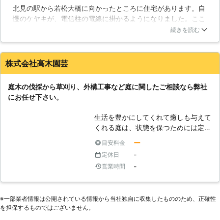
北見の駅から若松大橋に向かったところに住宅があります。自
慢のケヤキが、電信柱の電線に掛かるようになりました。ここ
まで大きくなると、とても個人の鑑賞用とはなりませんので切
続きを読む
ってしまいたいと思いました。電線に掛かっているので業者に
相談しました。いくら何でも危険ではないかと考えたのです。
ところが、大丈夫ですといってロープを張りながら見事に伐採
株式会社高木園芸
を終えました。
北海道
北見市
2016年11月13日
庭木の伐採から草刈り、外構工事など庭に関したご相談なら弊社
にお任せ下さい。
生活を豊かにしてくれて癒しも与えて
くれる庭は、状態を保つためには定期
的なお手入れが必要です。ただ、普段
ー
目安料金
忙しいと時間が取れにくくて疲れなど
-
定休日
もあると管理をすることが難しくなり
-
営業時間
ます。そんなお悩みを弊社では解決致
します。草刈りから伐採、剪定に外構
工事など庭に関した問題を綺麗に整え
※⼀部業者情報は公開されている情報から当社独⾃に収集したもののため、正確性
ていきます。 木を伐採するときは全
を担保するものではございません。
て行う必要はなく、残しておきたい木