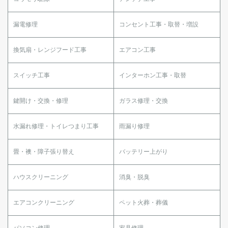
漏電修理
コンセント工事・取替・増設
換気扇・レンジフード工事
エアコン工事
スイッチ工事
インターホン工事・取替
鍵開け・交換・修理
ガラス修理・交換
水漏れ修理・トイレつまり工事
雨漏り修理
畳・襖・障子張り替え
バッテリー上がり
ハウスクリーニング
消臭・脱臭
エアコンクリーニング
ペット火葬・葬儀
パソコン修理
家具修理