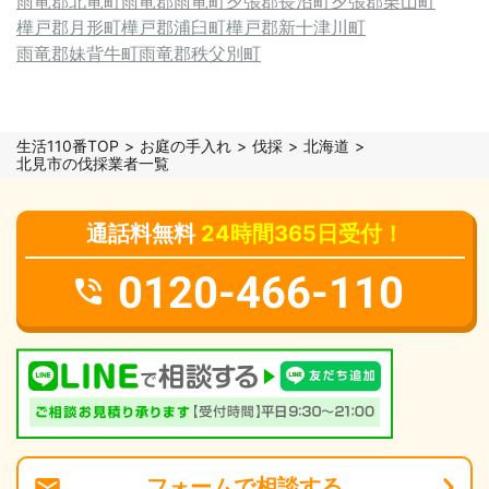
雨竜郡北竜町
雨竜郡雨竜町
夕張郡長沼町
夕張郡栗山町
樺戸郡月形町
樺戸郡浦臼町
樺戸郡新十津川町
雨竜郡妹背牛町
雨竜郡秩父別町
生活110番TOP
お庭の手入れ
伐採
北海道
北見市の伐採業者一覧
通話料無料
24時間365日受付！
0120-466-110
フォーム
で
相談
する