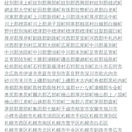
紋別郡滝上町
紋別郡興部町
紋別郡西興部村
紋別郡雄武町
網走郡大空町
虻田郡豊浦町
有珠郡壮瞥町
白老郡白老町
河東郡鹿追町
上川郡新得町
上川郡清水町
厚岸郡浜中町
川上郡標茶町
川上郡弟子屈町
阿寒郡鶴居村
白糠郡白糠町
野付郡別海町
標津郡中標津町
標津郡標津町
目梨郡羅臼町
厚岸郡厚岸町
釧路郡釧路町
河西郡芽室町
河西郡中札内村
河西郡更別村
広尾郡大樹町
広尾郡広尾町
中川郡幕別町
中川郡池田町
中川郡豊頃町
中川郡本別町
足寄郡足寄町
足寄郡陸別町
十勝郡浦幌町
磯谷郡蘭越町
松前郡福島町
松前郡松前町
石狩郡新篠津村
石狩郡当別町
北斗市
石狩市
北広島市
伊達市
恵庭市
登別市
富良野市
深川市
歌志内市
砂川市
滝川市
上磯郡知内町
上磯郡木古内町
寿都郡黒松内町
寿都郡寿都町
島牧郡島牧村
久遠郡せたな町
瀬棚郡今金町
奥尻郡奥尻町
爾志郡乙部町
檜山郡厚沢部町
檜山郡上ノ国町
檜山郡江差町
山越郡長万部町
二海郡八雲町
茅部郡森町
茅部郡鹿部町
亀田郡七飯町
千歳市
根室市
室蘭市
旭川市
小樽市
函館市
札幌市清田区
札幌市手稲区
札幌市厚別区
札幌市西区
札幌市南区
札幌市豊平区
札幌市白石区
札幌市東区
札幌市北区
札幌市中央区
札幌市
釧路市
帯広市