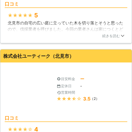
す。ほかの業者で断られたというお客
口コミ
様は、ぜひ一度ご相談くださいませ。
●明確なお見積りで安心して作業をお
5
★★★★★
まかせ 伐採の業者の中には料金の見
北見市の自宅の広い庭に立っていた木を切り落とそうと思った
積りが明確ではないところが存在しま
ので、伐採業者を呼びました。今回の業者さんは家につくとど
す。例えば○○○○円～といったよう
の木を切るのかを聞いてくれたので、マーキング等をしてもら
続きを読む
な料金表示ですと、HPの表示金額よ
いました。その後伐採作業が始まり、業者の方が力を合わせて
りも見積りが跳ね上がることが考えら
伐採作業をした結果、家の前に立っていた木を伐採できたの
れます。いざ作業が終了してみたら、
で、また依頼したいと思います。
株式会社ユーティーク（北見市）
とんでもない額を請求されてしまうな
んてこともあるのです。 「料金表示
北海道
北見市
2016年11月24日
が明確な業者に依頼したい」 弊社は
正確な見積り金額をお客様に提示して
ー
目安料金
おります。ぜひ安心してご相談をいた
-
定休日
だけたらと思います。 ●終わりに 伐
営業時間
採をすることで、伸びすぎてしまった
★★★★★
3.5
（2）
庭木を処分することができます。お客
様自身も庭木を手入れする手間が無く
なって、自由に使える時間が増えてと
口コミ
てもいいですよね。ぜひ「北海道AAA
プロダクト」に庭木の伐採をおまかせ
4
★★★★★
くださいませ。