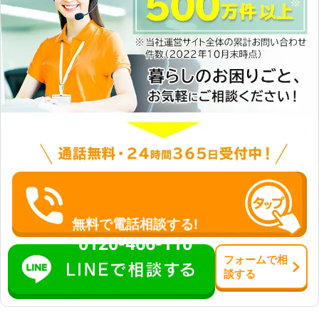
無料で電話相談する!
0120-466-110
フォーム
で
相
談
する