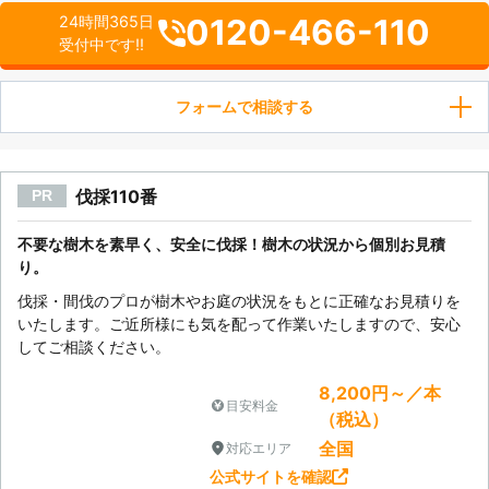
0120-466-110
24時間365日
受付中です!!
フォームで相談する
伐採110番
PR
不要な樹木を素早く、安全に伐採！樹木の状況から個別お見積
り。
伐採・間伐のプロが樹木やお庭の状況をもとに正確なお見積りを
いたします。ご近所様にも気を配って作業いたしますので、安心
してご相談ください。
8,200円～／本
目安料金
（税込）
全国
対応エリア
公式サイトを確認