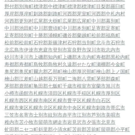
野付郡別海町
標津郡中標津町
標津郡標津町
目梨郡羅臼町
厚岸郡厚岸町
釧路郡釧路町
河西郡芽室町
河西郡中札内村
河西郡更別村
広尾郡大樹町
広尾郡広尾町
中川郡幕別町
中川郡池田町
中川郡豊頃町
中川郡本別町
足寄郡足寄町
足寄郡陸別町
十勝郡浦幌町
磯谷郡蘭越町
松前郡福島町
松前郡松前町
石狩郡新篠津村
石狩郡当別町
北斗市
石狩市
北広島市
伊達市
恵庭市
登別市
富良野市
深川市
歌志内市
砂川市
滝川市
上磯郡知内町
上磯郡木古内町
寿都郡黒松内町
寿都郡寿都町
島牧郡島牧村
久遠郡せたな町
瀬棚郡今金町
奥尻郡奥尻町
爾志郡乙部町
檜山郡厚沢部町
檜山郡上ノ国町
檜山郡江差町
山越郡長万部町
二海郡八雲町
茅部郡森町
茅部郡鹿部町
亀田郡七飯町
千歳市
根室市
室蘭市
旭川市
小樽市
函館市
札幌市清田区
札幌市手稲区
札幌市厚別区
札幌市西区
札幌市南区
札幌市豊平区
札幌市白石区
札幌市東区
札幌市北区
札幌市中央区
札幌市
釧路市
帯広市
三笠市
名寄市
士別市
紋別市
赤平市
江別市
芦別市
美唄市
稚内市
苫小牧市
留萌市
網走市
岩見沢市
夕張市
北見市
虻田郡ニセコ町
斜里郡小清水町
苫前郡苫前町
留萌郡小平町