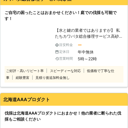
なくなってしまった。家や土地を売却
するために、庭木を伐採しなくてはな
ご自宅の困ったことはおまかせください！庭での伐採も可能で
らない、などです。きちんと管理する
す！
方がいなければ、枝葉が生い茂って隣
家に迷惑がかかってしまうこともあり
【水と鍵の業者ではありますが】 私
ます。近隣トラブルを防止するためと
たちカワバタ総合修理サービス高砂店
思って、前向きに伐採を検討すること
はトイレの詰まりや鍵開けなどを取り
も大事です。庭木の大きさ、太さにも
ー
目安料金
扱ってきました。しかし、これら以外
よりますが、伐採作業には時間がかか
年中無休
定休日
にもできることは多数あるのです。伐
ることもありますので、計画的にご検
5時～22時
営業時間
採はその中の1つとして皆さまにご利
討ください。
用いただけます。皆さまの庭にいらな
ご好評・高いリピート率
スピーディーな対応
低価格で丁寧な仕
い庭木がありましたら、ぜひとも私た
事
経験豊富
見積り後追加料金無し
ちに伐採をおまかせください。得意な
ことは水道などの修理だけではないの
です。 【安全第一に行っておりま
す】 カワバタ総合修理サービス高砂
北海道AAAプロダクト
店の伐採は皆さまのお庭で行うことが
多いです。そのために皆さまやご近所
伐採は北海道AAAプロダクトにおまかせ！他の業者に断られた伐
の方々の住宅に傷をつけないようにす
採もご相談ください
ること、人に当たらないように伐採を
することに常に気を使っております。