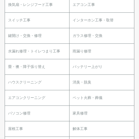
換気扇・レンジフード工事
エアコン工事
スイッチ工事
インターホン工事・取替
鍵開け・交換・修理
ガラス修理・交換
水漏れ修理・トイレつまり工事
雨漏り修理
畳・襖・障子張り替え
バッテリー上がり
ハウスクリーニング
消臭・脱臭
エアコンクリーニング
ペット火葬・葬儀
パソコン修理
家具修理
屋根工事
解体工事