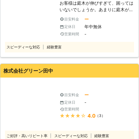
お客様は庭木が伸びすぎて、困っては
このように当然ですが安全第一の伐採
いないでしょうか。あまりに庭木が伸
を続けているのです。これまで事故を
びすぎていると近隣の敷地まで木が及
起こしたことはありません。ぜひとも
ー
目安料金
んでしまい、苦情の原因になってしま
私たちに皆さまのご自宅の庭木もおま
年中無休
定休日
うこともあります。そんなときは、伐
かせください。 【マンションでの伐
-
営業時間
採を視野に入れてみてはいかがでしょ
採もおまかせください】 マンション
うか？ もし庭木の扱いに手を焼いて
などの集合住宅では景観のために木を
スピーディーな対応
経験豊富
いて、処分を考えているお客様がいま
植えているところがあります。そこで
したら「北海道AAAプロダクト」にご
の伐採も私たちは対応可能ですので、
相談くださいませ。お客様の庭木を責
安心しておまかせください。住宅の庭
任もって伐採いたします。 ●他の業
での仕事と同じようにミスはしませ
株式会社グリーン田中
者がお断りをするような案件にも対応
ん。問題なく伐採を終了いたしますの
をいたします お客様は、他の業者さ
で、こちらの伐採もカワバタ総合修理
んから伐採の作業を断られてはいない
サービス高砂店へのご依頼をよろしく
でしょうか。例えばお客様のお庭があ
ー
目安料金
お願いいたします。
まりに狭いと、作業車が入らないので
-
定休日
伐採を断る業者も存在します。またほ
営業時間
かにも、電線にかかっている木や近隣
★★★★★
4.0
（3）
の敷地までに及んでいる庭木は、対応
をしてくれないことがあるのです。
弊社はこういった、作業しにくいご依
ご好評・高いリピート率
スピーディーな対応
経験豊富