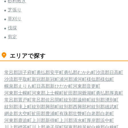
砂利敷き
芝張り
草刈り
伐採
剪定
エリアで探す
常呂郡訓子府町
勇払郡安平町
勇払郡むかわ町
沙流郡日高町
沙流郡平取町
新冠郡新冠町
浦河郡浦河町
様似郡様似町
幌泉郡えりも町
日高郡新ひだか町
河東郡音更町
河東郡士幌町
河東郡上士幌町
虻田郡洞爺湖町
勇払郡厚真町
常呂郡置戸町
常呂郡佐呂間町
紋別郡遠軽町
紋別郡湧別町
紋別郡滝上町
紋別郡興部町
紋別郡西興部村
紋別郡雄武町
網走郡大空町
虻田郡豊浦町
有珠郡壮瞥町
白老郡白老町
河東郡鹿追町
上川郡新得町
上川郡清水町
厚岸郡浜中町
川上郡標茶町
川上郡弟子屈町
阿寒郡鶴居村
白糠郡白糠町