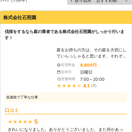
1~11（11件中）
絞り込み
株式会社石照園
伐採をするなら庭の業者である株式会社石照園がしっかり行いま
す！
庭をお持ちの方は、その庭を大切にし
ていらっしゃると思います。それぞれ
木花に愛情を注いであげていることか
8,800円
目安料金
と思います。しかし、だからこそ時に
日曜日
定休日
処分を検討しないといけない時がある
7:00～20:00
営業時間
のです。庭木が思った以上に育ちすぎ
★★★★★
4.1
（7）
てしまい、自分では処理できなくなっ
てしまうことが多くなっています。あ
低価格で丁寧な仕事
まりに大きくなった、またはなりそう
な木の世話をするのは大変です。自分
口コミ
で剪定をされていた方も枝に届かなく
なってしまい、成長に合わせて枝を切
5
★★★★★
ることができなくなります。そうなる
きれいになりました。ありがとうございました、また何かあっ
と不必要に枝が育ち、病気や害虫発生