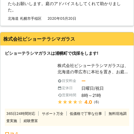
たらお願いします。庭のアドバイスもしてくれて助かりまし
の原因となってしまうでしょう。そう
た。
なってしまえば庭の環境は害虫などの
せいで悪化してしまう危険性があるの
北海道
札幌市手稲区
2020年05月20日
です。そうなる前に、手がつけられな
い庭木は処分をした方が良いかもしれ
ません。その作業が伐採です。つまり
株式会社ビショーテラシマガラス
は庭木を切り倒す作業のことを言いま
す。大切な庭木かもしれませんが、庭
ビショーテラシマガラスは浦幌町で伐採をします!
のためには切った方が良い時があるの
です。 【伐採が必要なら株式会社石
株式会社ビショーテラシマガラスは、
照園におまかせを！】 しかし、大き
北海道の帯広市に本社を置き、お庭の
くなってしまった木を切り倒すのは素
木の伐採作業を行なっている会社で
人では難しいです。もしかしたら家の
ー
目安料金
す。対応可能な地域は十勝郡浦幌町だ
方角に倒してしまい、屋根や外壁など
日曜日/祝日
定休日
けになっていますが、その分町の魅力
を破損させてしまうかもしれません。
8時～21時
営業時間
を知りつくした地域密着型の企業なの
そうさせないためにも私たち株式会社
★★★★★
4.0
（6）
です。土曜日でも作業ができるので、
石照園のような庭作業に慣れた業者に
平日は忙しいという人でも安心です。
依頼をした方が良いです。私たちは庭
365日24時間対応
サポート万全
低価格で丁寧な仕事
無料現地調
【伐採をしましょう】 人口5,100人ほ
仕事を主に行っている業者であり、庭
査実施
経験豊富
どの浦幌町ですが、町内には豊かな自
木は専門としています。庭木の伐採も
然が残り、お家でも自然とふれあうた
得意としていますので、どうぞ邪魔な
口コミ