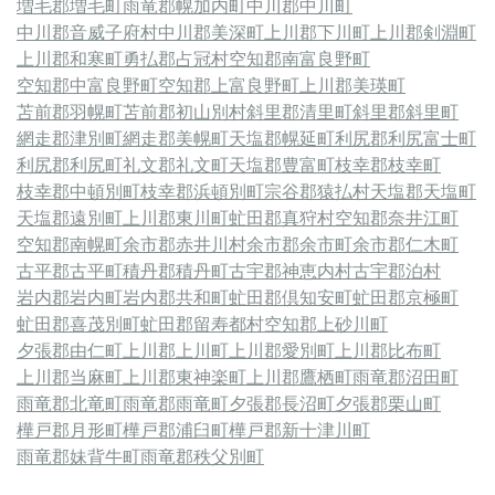
増毛郡増毛町
雨竜郡幌加内町
中川郡中川町
中川郡音威子府村
中川郡美深町
上川郡下川町
上川郡剣淵町
上川郡和寒町
勇払郡占冠村
空知郡南富良野町
空知郡中富良野町
空知郡上富良野町
上川郡美瑛町
苫前郡羽幌町
苫前郡初山別村
斜里郡清里町
斜里郡斜里町
網走郡津別町
網走郡美幌町
天塩郡幌延町
利尻郡利尻富士町
利尻郡利尻町
礼文郡礼文町
天塩郡豊富町
枝幸郡枝幸町
枝幸郡中頓別町
枝幸郡浜頓別町
宗谷郡猿払村
天塩郡天塩町
天塩郡遠別町
上川郡東川町
虻田郡真狩村
空知郡奈井江町
空知郡南幌町
余市郡赤井川村
余市郡余市町
余市郡仁木町
古平郡古平町
積丹郡積丹町
古宇郡神恵内村
古宇郡泊村
岩内郡岩内町
岩内郡共和町
虻田郡倶知安町
虻田郡京極町
虻田郡喜茂別町
虻田郡留寿都村
空知郡上砂川町
夕張郡由仁町
上川郡上川町
上川郡愛別町
上川郡比布町
上川郡当麻町
上川郡東神楽町
上川郡鷹栖町
雨竜郡沼田町
雨竜郡北竜町
雨竜郡雨竜町
夕張郡長沼町
夕張郡栗山町
樺戸郡月形町
樺戸郡浦臼町
樺戸郡新十津川町
雨竜郡妹背牛町
雨竜郡秩父別町