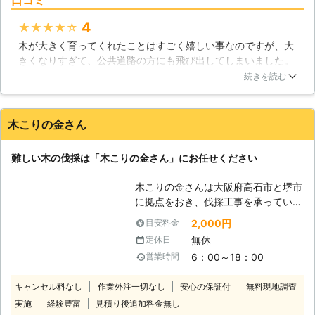
めに、お庭に木を植えているという人
庭木がある方は株式会社石照園にお問
も多いようです。しかしながら、何ら
い合わせ下さい。安全に伐採を行い、
4
★★★★★
かの理由によって木のお世話ができな
その庭木をしっかり処分させていただ
木が大きく育ってくれたことはすごく嬉しい事なのですが、大
くなり、そのまま放置してしまうとい
きます。
きくなりすぎて、公共道路の方にも飛び出してしまいました。
う人も少なくないようです。しかしな
さすがにこれはまずいと思いビショーテラシマガラスサンに伐
がら放置された木は徐々に枯れてい
続きを読む
採を依頼しました。伐採するにも、周りの安全を確認して欲し
き、いずれは倒れてしまうのです。倒
かったのですが、公共道路の管理や近隣住民への声掛けなど徹
れた先に人や建物などがあったとき
底してもらえましたよ！無事に伐ってもらえるしすごく良い業
は、大きな被害を出してしまいます。
木こりの金さん
者さんでした！
このような事態を防ぐためには、伐採
作業を行なうことが重要です。当社で
北海道
帯広市
2016年12月22日
難しい木の伐採は「木こりの金さん」にお任せください
は浦幌町の気候をよく知っているの
で、それに合わせてタイミングを計
木こりの金さんは大阪府高石市と堺市
り、安全に木を切り倒すことができま
に拠点をおき、伐採工事を承っていま
す。また伐採した木を運搬し、適切に
す。大阪府の隣接エリアはもちろんの
処分していきます。もしもお庭にお世
2,000円
目安料金
こと、北海道でもご依頼承っています
話ができなくなった木がある場合は、
無休
定休日
ので気軽にご相談ください。 【特殊
浦幌町内全域で活動する当社まで一度
6：00～18：00
営業時間
伐採が得意！ほかで断られた依頼もお
ご相談ください。
任せ】 ・大きな庭木があって伐採で
キャンセル料なし
作業外注一切なし
安心の保証付
無料現地調査
きる業者を探している ・狭い場所の
実施
経験豊富
見積り後追加料金無し
ため伐採作業を断られてしまった こ