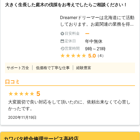
大きく生長した庭木の伐採をお考えでしたらご相談ください！
「実家が遠い」などの立ち合いが難し
建築技術を活かした家の修理も承って
い場合も、作業をおこなうことができ
います。経験豊富なスタッフが状況を
Dreamerドリーマーは北海道にて活動
ます。 ・作業が難しい場所でも対応
見て、お客様に寄り添ったサービスを
しております。お庭関連の業務を得意
いたします。 高くて手の届かない場
おこないます。 当店でできることな
としており、雑草の草刈りから庭木の
所や、危険な場所などでも大丈夫で
ら何でも対応するので、まずはお電話
ー
目安料金
伐採まで幅広く対応可能です。庭木の
す！熟練の技術を持ったスタッフがど
からお問い合わせください。現地調査
年中無休
定休日
伐採はあまり機会がないかもしれませ
んな場所でも作業いたします。 ・現
も無料でおこなっています。
9時～21時
営業時間
んが、その分、近隣への配慮や安全作
地調査や見積りは無料です。 伐採110
★★★★★
5.0
（4）
業の徹底が重要となります。例え、庭
番では分かりやすい料金設定でお見積
木一本を伐り倒すだけであっても、気
りを提示しています。 正式お見積り
サポート万全
低価格で丁寧な仕事
経験豊富
をつけなければ作業中に思わぬ方向に
後に追加料金が発生することはありま
倒れてケガ人を出してしまうかもしれ
せん。 ※対応エリア・現場状況によ
口コミ
ません。弊社は、今までの経験を活か
り、事前にお客様にご確認したうえで
して、ケガや事故がないように安全に
調査・見積もりに費用をいただく場合
5
★★★★★
伐採作業に努めます。 【伐採が必要
がございます
大変親切で良い対応をして頂いたのに、依頼出来なくて心苦し
となるとき】 庭木を植えるのは人そ
かったです。
れぞれの理由があります。同じよう
に、伐採が必要となるにもひとそれぞ
2020年11月19日
れ異なった事情があります。例えば、
今まで庭木の管理をされていた方が長
期入院、施設への入居などで管理でき
カワバタ総合修理サービス高砂店