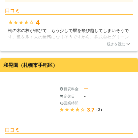
頼でも出来得る限り対応をしておりま
す。ほかの業者で断られたというお客
口コミ
様は、ぜひ一度ご相談くださいませ。
●明確なお見積りで安心して作業をお
4
★★★★★
まかせ 伐採の業者の中には料金の見
松の木の枝が伸びて、もう少しで塀を飛び越してしまいそうで
積りが明確ではないところが存在しま
す。道を歩く人の迷惑になりそうですから、株式会社グリーン
す。例えば○○○○円～といったよう
田中に連絡してみました。その結果、石狩市の自宅まで来てい
続きを読む
な料金表示ですと、HPの表示金額よ
ただき、丁寧な見積書を作成してもらえました。予算の範囲内
りも見積りが跳ね上がることが考えら
で助かります。おかげで、安心して伐採を依頼することができ
れます。いざ作業が終了してみたら、
ました。早めに申し込んで良かったです。
和晃園（札幌市手稲区）
とんでもない額を請求されてしまうな
んてこともあるのです。 「料金表示
北海道
札幌市手稲区
2016年12月30日
が明確な業者に依頼したい」 弊社は
正確な見積り金額をお客様に提示して
ー
目安料金
おります。ぜひ安心してご相談をいた
-
定休日
だけたらと思います。 ●終わりに 伐
営業時間
採をすることで、伸びすぎてしまった
★★★★★
3.7
（3）
庭木を処分することができます。お客
様自身も庭木を手入れする手間が無く
なって、自由に使える時間が増えてと
口コミ
てもいいですよね。ぜひ「北海道AAA
プロダクト」に庭木の伐採をおまかせ