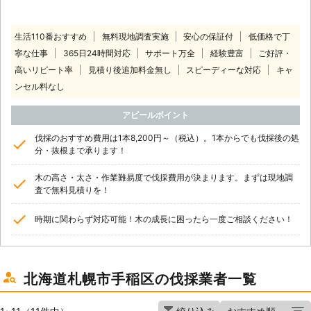
生活110番おすすめ
無料現地調査実施
安心の保証付
低価格で丁
寧な仕事
365日24時間対応
サポート万全
経験豊富
ご好評・
高いリピート率
見積り後追加料金無し
スピーディーな対応
キャ
ンセル料なし
アピールポイント
伐採のおすすめ費用は1本8,200円～（税込）。1本からでも伐採後の処
分・抜根まで承ります！
木の高さ・太さ・作業難易度で伐採費用が決まります。まずは現地調
査で無料見積りを！
時期に関わらず対応可能！木の成長に困ったら一度ご相談ください！
北海道札幌市手稲区の伐採業者一覧