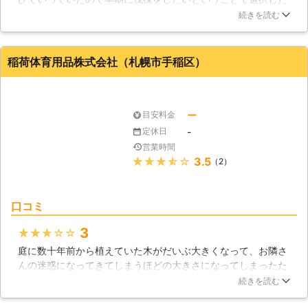
のが、北海道札幌市手稲区でサービスを提供しているフロムガ
続きを読む
ーデンという業者さんです。こちらの業者さんはインターネッ
ト上でも非常に評価が高く、実際の伐採作業も迅速かつ丁寧に
行ってくれるので非常に頼もしい存在となっています。
稲荷体育用品株式会社（札幌市手稲区）
北海道
札幌市手稲区
2016年11月24日
ー
目安料金
-
定休日
営業時間
★★★★★
3.5
（2）
口コミ
3
★★★★★
庭に数十年前から植えていた木がだいぶ大きくなって、お隣さ
んの迷惑になってきてしまうほどの大きさになってしまったた
め伐採を決意しました。長年成長を見守ってきただけ胸が痛み
続きを読む
ました。私の心情はここまでにして、業者さん自体はとてもよ