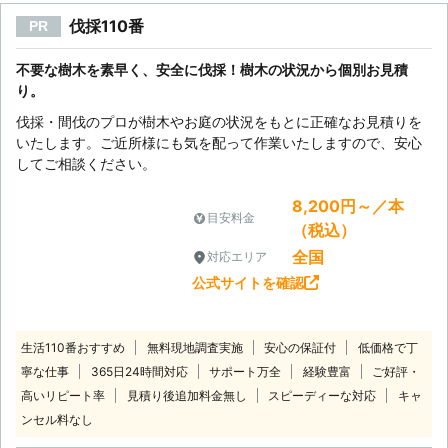
伐採110番
PR
不要な樹木を素早く、安全に伐採！樹木の状況から個別お見積
り。
伐採・間伐のプロが樹木やお庭の状況をもとに正確なお見積りを
いたします。ご近所様にも気を配って作業いたしますので、安心
してご相談ください。
8,200円～／本
目安料金
（税込）
全国
対応エリア
公式サイトを確認
生活110番おすすめ
無料現地調査実施
安心の保証付
低価格で丁
寧な仕事
365日24時間対応
サポート万全
経験豊富
ご好評・
高いリピート率
見積り後追加料金無し
スピーディーな対応
キャ
ンセル料なし