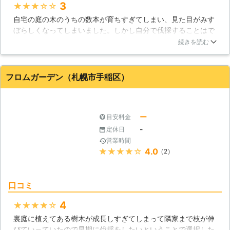
3
★★★★★
くださいませ。
自宅の庭の木のうちの数本が育ちすぎてしまい、見た目がみす
ぼらしくなってしまいました。しかし自分で伐採することはで
きずに困っていました。そんな時にこちらの業者を知り、伐採
続きを読む
をお願いしました。業者の方は私の要望を聞き入れてくださっ
て、とても満足した仕上がりになりました。料金も思ったより
安く、有難かったです。また機会がありましたらお願いしたい
フロムガーデン（札幌市手稲区）
と思います。
北海道
札幌市手稲区
2016年10月23日
ー
目安料金
-
定休日
営業時間
★★★★★
4.0
（2）
口コミ
4
★★★★★
裏庭に植えてある樹木が成長しすぎてしまって隣家まで枝が伸
びていっていたので早期に伐採をしたいということで選択した