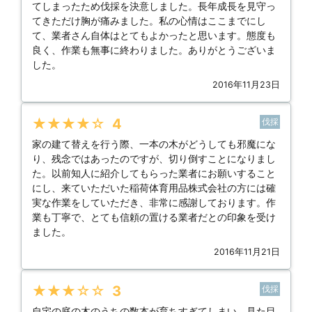
てしまったため伐採を決意しました。長年成長を見守っ
てきただけ胸が痛みました。私の心情はここまでにし
て、業者さん自体はとてもよかったと思います。態度も
良く、作業も無事に終わりました。ありがとうございま
した。
2016年11月23日
★★★★★
4
伐採
家の建て替えを行う際、一本の木がどうしても邪魔にな
り、残念ではあったのですが、切り倒すことになりまし
た。以前知人に紹介してもらった業者にお願いすること
にし、来ていただいた稲荷体育用品株式会社の方には確
実な作業をしていただき、非常に感謝しております。作
業も丁寧で、とても信頼の置ける業者だとの印象を受け
ました。
2016年11月21日
★★★★★
3
伐採
自宅の庭の木のうちの数本が育ちすぎてしまい、見た目