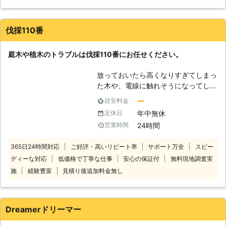
んなときは当店にお任せください！伐
採が得意だから、他店から断られたご
依頼も積極的に受け付けています。
伐採110番
「重機の入るスペースがない」「住宅
街で家がひしめきあっている」といっ
庭木や植木のトラブルは伐採110番にお任せください。
た状況での伐採は、周りの建物や電線
などに気を付けながらの作業となり、
放っておいたら高くなりすぎてしまっ
高い技術が必要です。当店では木に登
た木や、電線に触れそうになってしま
って少しずつ切り詰めていく「特殊伐
っている木など、ご自分では手に負え
採」により、安全に伐採工事をおこな
ー
目安料金
なくなってしまった木はありません
いますので安心してお任せください。
年中無休
定休日
か？ 伐採110番では、1本から伐採、
【樹木に携わり約10年のベテランが
24時間
営業時間
抜根をお受けします。 一人で悩まず
対応】 庭仕事・林業に携わってから
に伐採110番へ是非ご相談ください。
10年ほど経ちました。その前は建築
365日24時間対応
ご好評・高いリピート率
サポート万全
スピー
24時間365日、無料でお電話でのご
業を専門に50年以上の実績があり、
ディーな対応
低価格で丁寧な仕事
安心の保証付
無料現地調査実
相談をお受けしております。 【伐採
高所での作業に慣れていることが強み
110番の4つの強み】 ・庭木や植木1本
施
経験豊富
見積り後追加料金無し
です。木の上での作業をご依頼のとき
～でも伐採や抜根が可能です。 1本だ
には当店まで。いつでもご相談承って
けでも伐採、抜根をさせていただきま
います。 【剪定・草刈りから家の修
す。お気軽にお問い合せください。
理まで！頼れる何でも屋さん】 伐
Dreamerドリーマー
・立ち合いなしで作業が可能です。
採・伐根をはじめ剪定や草刈りなどの
「仕事で立ち合える時間がない」、
お庭仕事のほか、これまで培ってきた