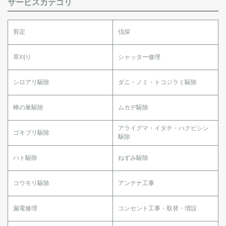
サービスカテゴリ
剪定
伐採
草刈り
シャッター修理
シロアリ駆除
ダニ・ノミ・トコジラミ駆除
蜂の巣駆除
ムカデ駆除
アライグマ・イタチ・ハクビシン
ゴキブリ駆除
駆除
ハト駆除
ねずみ駆除
コウモリ駆除
アンテナ工事
漏電修理
コンセント工事・取替・増設