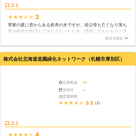
口コミ
くださいませ。
3
★★★★★
実家の庭に昔からある銀杏の木ですが、祖父母も亡くなり落ち
葉や銀杏の世話もできなくなったため、伐採してもらおうと決
めました。伐採なんてどうしたらいいのかわからなかったので
続きを読む
すが、スタッフの方がすぐに来てくれて、スムーズに対応して
くれました。伐採の料金の他に木の投棄料もかかりましたが、
自分ではどうすることもできなかったため、大変助かりまし
株式会社北海道造園緑化ネットワーク（札幌市厚別区）
た。ありがとうございました。
北海道
札幌市厚別区
2016年10月26日
ー
目安料金
-
定休日
営業時間
★★★★★
3.5
（2）
口コミ
4
★★★★★