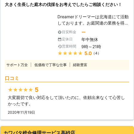
大きく生長した庭木の伐採をお考えでしたらご相談ください！
「実家が遠い」などの立ち合いが難し
建築技術を活かした家の修理も承って
い場合も、作業をおこなうことができ
います。経験豊富なスタッフが状況を
Dreamerドリーマーは北海道にて活動
ます。 ・作業が難しい場所でも対応
見て、お客様に寄り添ったサービスを
しております。お庭関連の業務を得意
いたします。 高くて手の届かない場
おこないます。 当店でできることな
としており、雑草の草刈りから庭木の
所や、危険な場所などでも大丈夫で
ら何でも対応するので、まずはお電話
ー
目安料金
伐採まで幅広く対応可能です。庭木の
す！熟練の技術を持ったスタッフがど
からお問い合わせください。現地調査
年中無休
定休日
伐採はあまり機会がないかもしれませ
んな場所でも作業いたします。 ・現
も無料でおこなっています。
9時～21時
営業時間
んが、その分、近隣への配慮や安全作
地調査や見積りは無料です。 伐採110
★★★★★
5.0
（4）
業の徹底が重要となります。例え、庭
番では分かりやすい料金設定でお見積
木一本を伐り倒すだけであっても、気
りを提示しています。 正式お見積り
サポート万全
低価格で丁寧な仕事
経験豊富
をつけなければ作業中に思わぬ方向に
後に追加料金が発生することはありま
倒れてケガ人を出してしまうかもしれ
せん。 ※対応エリア・現場状況によ
口コミ
ません。弊社は、今までの経験を活か
り、事前にお客様にご確認したうえで
して、ケガや事故がないように安全に
調査・見積もりに費用をいただく場合
5
★★★★★
伐採作業に努めます。 【伐採が必要
がございます
大変親切で良い対応をして頂いたのに、依頼出来なくて心苦し
となるとき】 庭木を植えるのは人そ
かったです。
れぞれの理由があります。同じよう
に、伐採が必要となるにもひとそれぞ
2020年11月19日
れ異なった事情があります。例えば、
今まで庭木の管理をされていた方が長
期入院、施設への入居などで管理でき
カワバタ総合修理サービス高砂店