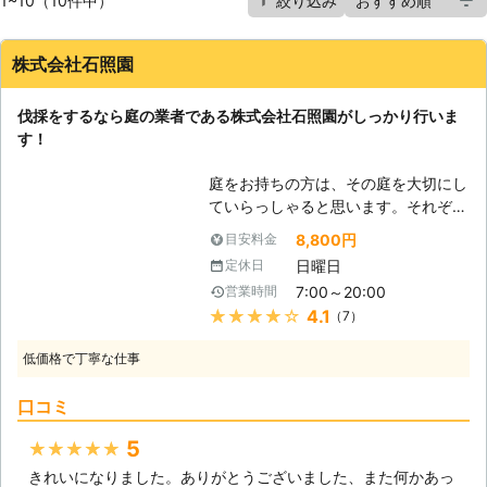
1~10（10件中）
絞り込み
株式会社石照園
伐採をするなら庭の業者である株式会社石照園がしっかり行いま
す！
庭をお持ちの方は、その庭を大切にし
ていらっしゃると思います。それぞれ
木花に愛情を注いであげていることか
8,800円
目安料金
と思います。しかし、だからこそ時に
日曜日
定休日
処分を検討しないといけない時がある
7:00～20:00
営業時間
のです。庭木が思った以上に育ちすぎ
★★★★★
4.1
（7）
てしまい、自分では処理できなくなっ
てしまうことが多くなっています。あ
低価格で丁寧な仕事
まりに大きくなった、またはなりそう
な木の世話をするのは大変です。自分
口コミ
で剪定をされていた方も枝に届かなく
なってしまい、成長に合わせて枝を切
5
★★★★★
ることができなくなります。そうなる
きれいになりました。ありがとうございました、また何かあっ
と不必要に枝が育ち、病気や害虫発生