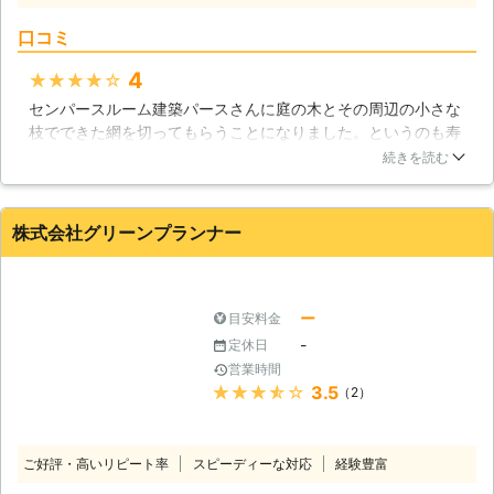
頼でも出来得る限り対応をしておりま
す。ほかの業者で断られたというお客
口コミ
様は、ぜひ一度ご相談くださいませ。
●明確なお見積りで安心して作業をお
4
★★★★★
まかせ 伐採の業者の中には料金の見
センパースルーム建築パースさんに庭の木とその周辺の小さな
積りが明確ではないところが存在しま
枝でできた網を切ってもらうことになりました。というのも寿
す。例えば○○○○円～といったよう
命なのか手入れが悪かったのか枯れ始めてしまい、見た目が最
続きを読む
な料金表示ですと、HPの表示金額よ
悪なので柵を新調しようと思っていました。一気にバッサリと
りも見積りが跳ね上がることが考えら
行くのかと思いましたが安全第一で家から少しずつ切っていく
れます。いざ作業が終了してみたら、
のですね。スピードも速く頼んでよかったです。
株式会社グリーンプランナー
とんでもない額を請求されてしまうな
んてこともあるのです。 「料金表示
北海道
札幌市厚別区
2016年12月16日
が明確な業者に依頼したい」 弊社は
正確な見積り金額をお客様に提示して
ー
目安料金
おります。ぜひ安心してご相談をいた
-
定休日
だけたらと思います。 ●終わりに 伐
営業時間
採をすることで、伸びすぎてしまった
★★★★★
3.5
（2）
庭木を処分することができます。お客
様自身も庭木を手入れする手間が無く
なって、自由に使える時間が増えてと
ご好評・高いリピート率
スピーディーな対応
経験豊富
てもいいですよね。ぜひ「北海道AAA
プロダクト」に庭木の伐採をおまかせ