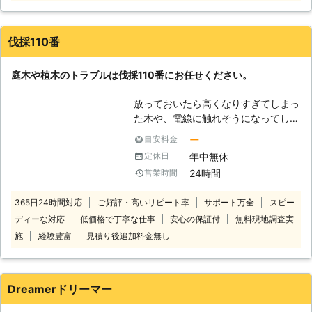
んなときは当店にお任せください！伐
採が得意だから、他店から断られたご
依頼も積極的に受け付けています。
伐採110番
「重機の入るスペースがない」「住宅
街で家がひしめきあっている」といっ
庭木や植木のトラブルは伐採110番にお任せください。
た状況での伐採は、周りの建物や電線
などに気を付けながらの作業となり、
放っておいたら高くなりすぎてしまっ
高い技術が必要です。当店では木に登
た木や、電線に触れそうになってしま
って少しずつ切り詰めていく「特殊伐
っている木など、ご自分では手に負え
採」により、安全に伐採工事をおこな
ー
目安料金
なくなってしまった木はありません
いますので安心してお任せください。
年中無休
定休日
か？ 伐採110番では、1本から伐採、
【樹木に携わり約10年のベテランが
24時間
営業時間
抜根をお受けします。 一人で悩まず
対応】 庭仕事・林業に携わってから
に伐採110番へ是非ご相談ください。
10年ほど経ちました。その前は建築
365日24時間対応
ご好評・高いリピート率
サポート万全
スピー
24時間365日、無料でお電話でのご
業を専門に50年以上の実績があり、
ディーな対応
低価格で丁寧な仕事
安心の保証付
無料現地調査実
相談をお受けしております。 【伐採
高所での作業に慣れていることが強み
110番の4つの強み】 ・庭木や植木1本
施
経験豊富
見積り後追加料金無し
です。木の上での作業をご依頼のとき
～でも伐採や抜根が可能です。 1本だ
には当店まで。いつでもご相談承って
けでも伐採、抜根をさせていただきま
います。 【剪定・草刈りから家の修
す。お気軽にお問い合せください。
理まで！頼れる何でも屋さん】 伐
Dreamerドリーマー
・立ち合いなしで作業が可能です。
採・伐根をはじめ剪定や草刈りなどの
「仕事で立ち合える時間がない」、
お庭仕事のほか、これまで培ってきた