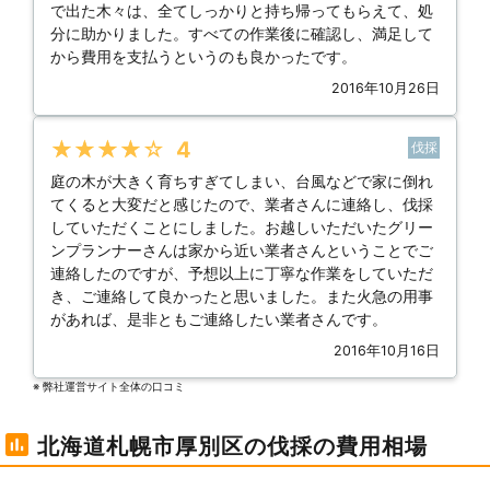
で出た木々は、全てしっかりと持ち帰ってもらえて、処
分に助かりました。すべての作業後に確認し、満足して
から費用を支払うというのも良かったです。
2016年10月26日
★★★★★
4
伐採
庭の木が大きく育ちすぎてしまい、台風などで家に倒れ
てくると大変だと感じたので、業者さんに連絡し、伐採
していただくことにしました。お越しいただいたグリー
ンプランナーさんは家から近い業者さんということでご
連絡したのですが、予想以上に丁寧な作業をしていただ
き、ご連絡して良かったと思いました。また火急の用事
があれば、是非ともご連絡したい業者さんです。
2016年10月16日
※ 弊社運営サイト全体の⼝コミ
北海道札幌市厚別区の伐採の費用相場