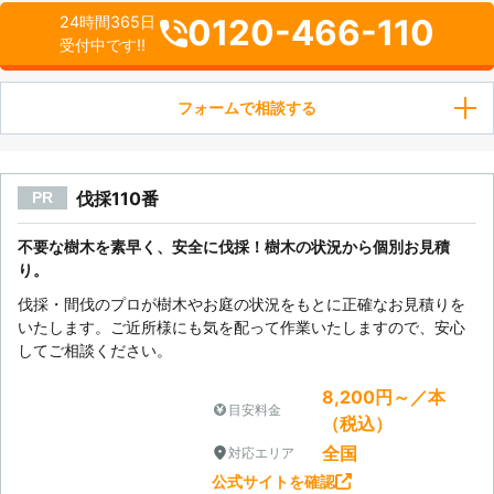
0120-466-110
24時間365日
受付中です!!
フォームで相談する
伐採110番
PR
不要な樹木を素早く、安全に伐採！樹木の状況から個別お見積
り。
伐採・間伐のプロが樹木やお庭の状況をもとに正確なお見積りを
いたします。ご近所様にも気を配って作業いたしますので、安心
してご相談ください。
8,200円～／本
目安料金
（税込）
全国
対応エリア
公式サイトを確認