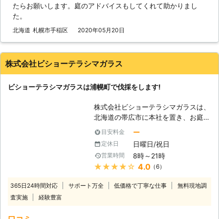
たらお願いします。庭のアドバイスもしてくれて助かりまし
の原因となってしまうでしょう。そう
た。
なってしまえば庭の環境は害虫などの
せいで悪化してしまう危険性があるの
北海道
札幌市手稲区
2020年05月20日
です。そうなる前に、手がつけられな
い庭木は処分をした方が良いかもしれ
ません。その作業が伐採です。つまり
株式会社ビショーテラシマガラス
は庭木を切り倒す作業のことを言いま
す。大切な庭木かもしれませんが、庭
ビショーテラシマガラスは浦幌町で伐採をします!
のためには切った方が良い時があるの
です。 【伐採が必要なら株式会社石
株式会社ビショーテラシマガラスは、
照園におまかせを！】 しかし、大き
北海道の帯広市に本社を置き、お庭の
くなってしまった木を切り倒すのは素
木の伐採作業を行なっている会社で
人では難しいです。もしかしたら家の
ー
目安料金
す。対応可能な地域は十勝郡浦幌町だ
方角に倒してしまい、屋根や外壁など
日曜日/祝日
定休日
けになっていますが、その分町の魅力
を破損させてしまうかもしれません。
8時～21時
営業時間
を知りつくした地域密着型の企業なの
そうさせないためにも私たち株式会社
★★★★★
4.0
（6）
です。土曜日でも作業ができるので、
石照園のような庭作業に慣れた業者に
平日は忙しいという人でも安心です。
依頼をした方が良いです。私たちは庭
365日24時間対応
サポート万全
低価格で丁寧な仕事
無料現地調
【伐採をしましょう】 人口5,100人ほ
仕事を主に行っている業者であり、庭
査実施
経験豊富
どの浦幌町ですが、町内には豊かな自
木は専門としています。庭木の伐採も
然が残り、お家でも自然とふれあうた
得意としていますので、どうぞ邪魔な
口コミ