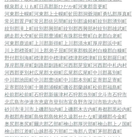
幌泉郡えりも町
日高郡新ひだか町
河東郡音更町
河東郡士幌町
河東郡上士幌町
虻田郡洞爺湖町
勇払郡厚真町
常呂郡置戸町
常呂郡佐呂間町
紋別郡遠軽町
紋別郡湧別町
紋別郡滝上町
紋別郡興部町
紋別郡西興部村
紋別郡雄武町
網走郡大空町
虻田郡豊浦町
有珠郡壮瞥町
白老郡白老町
河東郡鹿追町
上川郡新得町
上川郡清水町
厚岸郡浜中町
川上郡標茶町
川上郡弟子屈町
阿寒郡鶴居村
白糠郡白糠町
野付郡別海町
標津郡中標津町
標津郡標津町
目梨郡羅臼町
厚岸郡厚岸町
釧路郡釧路町
河西郡芽室町
河西郡中札内村
河西郡更別村
広尾郡大樹町
広尾郡広尾町
中川郡幕別町
中川郡池田町
中川郡豊頃町
中川郡本別町
足寄郡足寄町
足寄郡陸別町
十勝郡浦幌町
磯谷郡蘭越町
松前郡福島町
松前郡松前町
石狩郡新篠津村
石狩郡当別町
北斗市
石狩市
北広島市
伊達市
恵庭市
登別市
富良野市
深川市
歌志内市
砂川市
滝川市
上磯郡知内町
上磯郡木古内町
寿都郡黒松内町
寿都郡寿都町
島牧郡島牧村
久遠郡せたな町
瀬棚郡今金町
奥尻郡奥尻町
爾志郡乙部町
檜山郡厚沢部町
檜山郡上ノ国町
檜山郡江差町
山越郡長万部町
二海郡八雲町
茅部郡森町