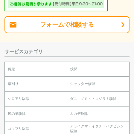
フォーム
で
相談
する
サービスカテゴリ
剪定
伐採
草刈り
シャッター修理
シロアリ駆除
ダニ・ノミ・トコジラミ駆除
蜂の巣駆除
ムカデ駆除
アライグマ・イタチ・ハクビシン
ゴキブリ駆除
駆除