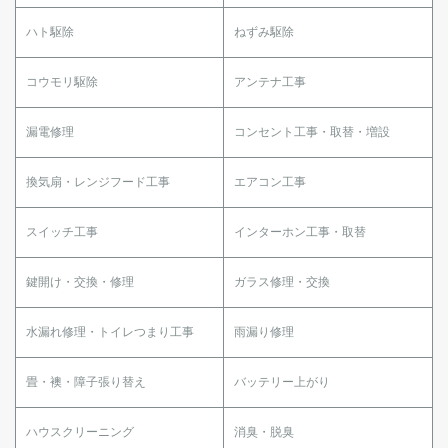
ハト駆除
ねずみ駆除
コウモリ駆除
アンテナ工事
漏電修理
コンセント工事・取替・増設
換気扇・レンジフード工事
エアコン工事
スイッチ工事
インターホン工事・取替
鍵開け・交換・修理
ガラス修理・交換
水漏れ修理・トイレつまり工事
雨漏り修理
畳・襖・障子張り替え
バッテリー上がり
ハウスクリーニング
消臭・脱臭