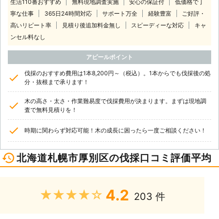
生活110番おすすめ
無料現地調査実施
安心の保証付
低価格で丁
寧な仕事
365日24時間対応
サポート万全
経験豊富
ご好評・
高いリピート率
見積り後追加料金無し
スピーディーな対応
キャ
ンセル料なし
アピールポイント
伐採のおすすめ費用は1本8,200円～（税込）。1本からでも伐採後の処
分・抜根まで承ります！
木の高さ・太さ・作業難易度で伐採費用が決まります。まずは現地調
査で無料見積りを！
時期に関わらず対応可能！木の成長に困ったら一度ご相談ください！
北海道札幌市厚別区の伐採口コミ評価平均
4.2
★★★★★
203 件