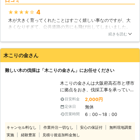
めに、お庭に木を植えているという人
庭木がある方は株式会社石照園にお問
も多いようです。しかしながら、何ら
い合わせ下さい。安全に伐採を行い、
4
★★★★★
かの理由によって木のお世話ができな
その庭木をしっかり処分させていただ
木が大きく育ってくれたことはすごく嬉しい事なのですが、大
くなり、そのまま放置してしまうとい
きます。
きくなりすぎて、公共道路の方にも飛び出してしまいました。
う人も少なくないようです。しかしな
さすがにこれはまずいと思いビショーテラシマガラスサンに伐
がら放置された木は徐々に枯れてい
続きを読む
採を依頼しました。伐採するにも、周りの安全を確認して欲し
き、いずれは倒れてしまうのです。倒
かったのですが、公共道路の管理や近隣住民への声掛けなど徹
れた先に人や建物などがあったとき
底してもらえましたよ！無事に伐ってもらえるしすごく良い業
は、大きな被害を出してしまいます。
木こりの金さん
者さんでした！
このような事態を防ぐためには、伐採
作業を行なうことが重要です。当社で
北海道
帯広市
2016年12月22日
難しい木の伐採は「木こりの金さん」にお任せください
は浦幌町の気候をよく知っているの
で、それに合わせてタイミングを計
木こりの金さんは大阪府高石市と堺市
り、安全に木を切り倒すことができま
に拠点をおき、伐採工事を承っていま
す。また伐採した木を運搬し、適切に
す。大阪府の隣接エリアはもちろんの
処分していきます。もしもお庭にお世
2,000円
目安料金
こと、北海道でもご依頼承っています
話ができなくなった木がある場合は、
無休
定休日
ので気軽にご相談ください。 【特殊
浦幌町内全域で活動する当社まで一度
6：00～18：00
営業時間
伐採が得意！ほかで断られた依頼もお
ご相談ください。
任せ】 ・大きな庭木があって伐採で
キャンセル料なし
作業外注一切なし
安心の保証付
無料現地調査
きる業者を探している ・狭い場所の
実施
経験豊富
見積り後追加料金無し
ため伐採作業を断られてしまった こ