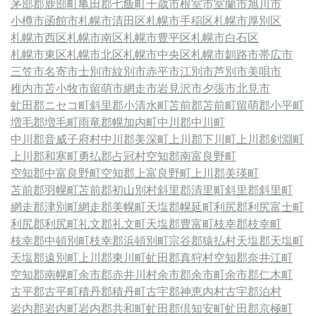
茅部郡鹿部町
亀田郡七飯町
千歳市
根室市
室蘭市
旭川市
小樽市
函館市
札幌市清田区
札幌市手稲区
札幌市厚別区
札幌市西区
札幌市南区
札幌市豊平区
札幌市白石区
札幌市東区
札幌市北区
札幌市中央区
札幌市
釧路市
帯広市
三笠市
名寄市
士別市
紋別市
赤平市
江別市
芦別市
美唄市
稚内市
苫小牧市
留萌市
網走市
岩見沢市
夕張市
北見市
虻田郡ニセコ町
斜里郡小清水町
苫前郡苫前町
留萌郡小平町
増毛郡増毛町
雨竜郡幌加内町
中川郡中川町
中川郡音威子府村
中川郡美深町
上川郡下川町
上川郡剣淵町
上川郡和寒町
勇払郡占冠村
空知郡南富良野町
空知郡中富良野町
空知郡上富良野町
上川郡美瑛町
苫前郡羽幌町
苫前郡初山別村
斜里郡清里町
斜里郡斜里町
網走郡津別町
網走郡美幌町
天塩郡幌延町
利尻郡利尻富士町
利尻郡利尻町
礼文郡礼文町
天塩郡豊富町
枝幸郡枝幸町
枝幸郡中頓別町
枝幸郡浜頓別町
宗谷郡猿払村
天塩郡天塩町
天塩郡遠別町
上川郡東川町
虻田郡真狩村
空知郡奈井江町
空知郡南幌町
余市郡赤井川村
余市郡余市町
余市郡仁木町
古平郡古平町
積丹郡積丹町
古宇郡神恵内村
古宇郡泊村
岩内郡岩内町
岩内郡共和町
虻田郡倶知安町
虻田郡京極町