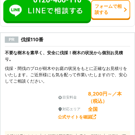
フォーム
で
相
談
する
伐採110番
PR
不要な樹木を素早く、安全に伐採！樹木の状況から個別お見積
り。
伐採・間伐のプロが樹木やお庭の状況をもとに正確なお見積りを
いたします。ご近所様にも気を配って作業いたしますので、安心
してご相談ください。
8,200円～／本
目安料金
（税込）
全国
対応エリア
公式サイトを確認