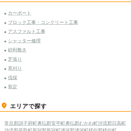
カーポート
ブロック工事・コンクリート工事
アスファルト工事
シャッター修理
砂利敷き
芝張り
草刈り
伐採
剪定
エリアで探す
常呂郡訓子府町
勇払郡安平町
勇払郡むかわ町
沙流郡日高町
沙流郡平取町
新冠郡新冠町
浦河郡浦河町
様似郡様似町