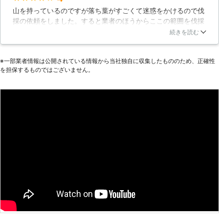
山を持っているのですが落ち葉がすごくて迷惑をかけるので伐
採の依頼をしました。すると業者のほうからここの範囲を伐採
すれば大丈夫という提案を受けて見積もりをしてもらい合意を
続きを読む
して進めてもらいました。こちらに気づきも途中でおりまぜて
もらい、ほとんど落ち葉に悩まされることがなくなったので効
※⼀部業者情報は公開されている情報から当社独⾃に収集したもののため、正確性
果もばっちりでした。
を担保するものではございません。
北海道
札幌市厚別区
2016年10月11日