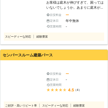
お客様は庭木が伸びすぎて、困っては
このように当然ですが安全第一の伐採
いないでしょうか。あまりに庭木が伸
を続けているのです。これまで事故を
びすぎていると近隣の敷地まで木が及
起こしたことはありません。ぜひとも
ー
目安料金
んでしまい、苦情の原因になってしま
私たちに皆さまのご自宅の庭木もおま
年中無休
定休日
うこともあります。そんなときは、伐
かせください。 【マンションでの伐
-
営業時間
採を視野に入れてみてはいかがでしょ
採もおまかせください】 マンション
うか？ もし庭木の扱いに手を焼いて
などの集合住宅では景観のために木を
スピーディーな対応
経験豊富
いて、処分を考えているお客様がいま
植えているところがあります。そこで
したら「北海道AAAプロダクト」にご
の伐採も私たちは対応可能ですので、
相談くださいませ。お客様の庭木を責
安心しておまかせください。住宅の庭
任もって伐採いたします。 ●他の業
での仕事と同じようにミスはしませ
センパースルーム建築パース
者がお断りをするような案件にも対応
ん。問題なく伐採を終了いたしますの
をいたします お客様は、他の業者さ
で、こちらの伐採もカワバタ総合修理
んから伐採の作業を断られてはいない
サービス高砂店へのご依頼をよろしく
でしょうか。例えばお客様のお庭があ
ー
目安料金
お願いいたします。
まりに狭いと、作業車が入らないので
-
定休日
伐採を断る業者も存在します。またほ
営業時間
かにも、電線にかかっている木や近隣
★★★★★
4.5
（4）
の敷地までに及んでいる庭木は、対応
をしてくれないことがあるのです。
弊社はこういった、作業しにくいご依
ご好評・高いリピート率
スピーディーな対応
経験豊富