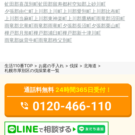
虻田郡喜茂別町
虻田郡留寿都村
空知郡上砂川町
夕張郡由仁町
上川郡上川町
上川郡愛別町
上川郡比布町
上川郡当麻町
上川郡東神楽町
上川郡鷹栖町
雨竜郡沼田町
雨竜郡北竜町
雨竜郡雨竜町
夕張郡長沼町
夕張郡栗山町
樺戸郡月形町
樺戸郡浦臼町
樺戸郡新十津川町
雨竜郡妹背牛町
雨竜郡秩父別町
生活110番TOP
お庭の手入れ
伐採
北海道
札幌市厚別区の伐採業者一覧
通話料無料
24時間365日受付！
0120-466-110