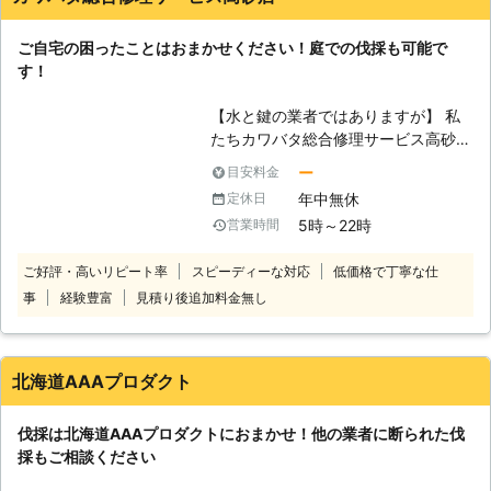
なくなってしまった。家や土地を売却
するために、庭木を伐採しなくてはな
ご自宅の困ったことはおまかせください！庭での伐採も可能で
らない、などです。きちんと管理する
す！
方がいなければ、枝葉が生い茂って隣
家に迷惑がかかってしまうこともあり
【水と鍵の業者ではありますが】 私
ます。近隣トラブルを防止するためと
たちカワバタ総合修理サービス高砂店
思って、前向きに伐採を検討すること
はトイレの詰まりや鍵開けなどを取り
も大事です。庭木の大きさ、太さにも
ー
目安料金
扱ってきました。しかし、これら以外
よりますが、伐採作業には時間がかか
年中無休
定休日
にもできることは多数あるのです。伐
ることもありますので、計画的にご検
5時～22時
営業時間
採はその中の1つとして皆さまにご利
討ください。
用いただけます。皆さまの庭にいらな
ご好評・高いリピート率
スピーディーな対応
低価格で丁寧な仕
い庭木がありましたら、ぜひとも私た
事
経験豊富
見積り後追加料金無し
ちに伐採をおまかせください。得意な
ことは水道などの修理だけではないの
です。 【安全第一に行っておりま
す】 カワバタ総合修理サービス高砂
北海道AAAプロダクト
店の伐採は皆さまのお庭で行うことが
多いです。そのために皆さまやご近所
伐採は北海道AAAプロダクトにおまかせ！他の業者に断られた伐
の方々の住宅に傷をつけないようにす
採もご相談ください
ること、人に当たらないように伐採を
することに常に気を使っております。