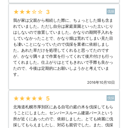
★★★★★
3
伐採
我が家は父親から相続した際に、ちょっとした畑も含ま
れていました。ただし自分は家庭菜園といった土いじり
はしないので放置していました。かなりの期間手入れを
していなかったことで、かなり畑は荒れてしまい見た目
も凄いことになっていたので伐採を業者に依頼しまし
た。あれた草だけを処理してくれると思ってたのです
が、かなり隅々まで作業を行ってくれて後片付けも行っ
てくれました。仕上がりはとてもきれいで手際も良かっ
たので、今後は定期的にお願いしようかと考えていま
す。
2016年10月10日
★★★★★
5
伐採
北海道札幌市厚別区にある自宅の庭の木を伐採してもら
うことにしました。センパースルーム建築パースという
所が近くにあったので、依頼しました。とても綺麗に伐
採してもらえましたし、対応も親切でした。また、伐採