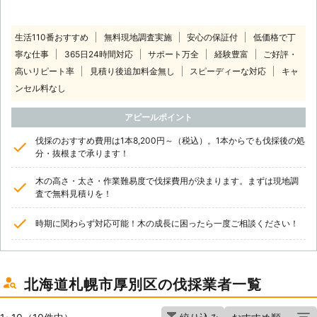
生活110番おすすめ
無料現地調査実施
安心の保証付
低価格で丁
寧な仕事
365日24時間対応
サポート万全
経験豊富
ご好評・
高いリピート率
見積り後追加料金無し
スピーディーな対応
キャ
ンセル料なし
アピールポイント
伐採のおすすめ費用は1本8,200円～（税込）。1本からでも伐採後の処
分・抜根まで承ります！
木の高さ・太さ・作業難易度で伐採費用が決まります。まずは現地調
査で無料見積りを！
時期に関わらず対応可能！木の成長に困ったら一度ご相談ください！
北海道札幌市厚別区の伐採業者一覧