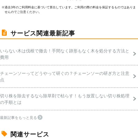
過去3年のご利⽤料⾦に基づいて算出しています。ご利⽤の際の料⾦を保証するものではありま
※
せんのでご注意ください。
サービス関連最新記事
いらない木は伐根で撤去！手間なく跡形もなく木を処分する方法と
費用
チェーンソーってどうやって研ぐの？チェーンソーの研ぎ方と注意
点
切り株を除去するなら除草剤で枯らす！もう放置しない切り株処理
の手順とは
最新記事をもっと見る
関連サービス