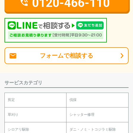
0120-466-110
フォーム
で
相談
する
サービスカテゴリ
剪定
伐採
草刈り
シャッター修理
シロアリ駆除
ダニ・ノミ・トコジラミ駆除