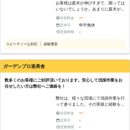
お客様は庭木が伸びすぎて、困っては
このように当然ですが安全第一の伐採
いないでしょうか。あまりに庭木が伸
を続けているのです。これまで事故を
びすぎていると近隣の敷地まで木が及
起こしたことはありません。ぜひとも
ー
目安料金
んでしまい、苦情の原因になってしま
私たちに皆さまのご自宅の庭木もおま
年中無休
定休日
うこともあります。そんなときは、伐
かせください。 【マンションでの伐
-
営業時間
採を視野に入れてみてはいかがでしょ
採もおまかせください】 マンション
うか？ もし庭木の扱いに手を焼いて
などの集合住宅では景観のために木を
スピーディーな対応
経験豊富
いて、処分を考えているお客様がいま
植えているところがあります。そこで
したら「北海道AAAプロダクト」にご
の伐採も私たちは対応可能ですので、
相談くださいませ。お客様の庭木を責
安心しておまかせください。住宅の庭
任もって伐採いたします。 ●他の業
での仕事と同じようにミスはしませ
ガーデンプロ造美舎
者がお断りをするような案件にも対応
ん。問題なく伐採を終了いたしますの
をいたします お客様は、他の業者さ
で、こちらの伐採もカワバタ総合修理
数多くのお客様にご好評頂いております。安心して伐採作業をお
んから伐採の作業を断られてはいない
サービス高砂店へのご依頼をよろしく
任せしたい方は弊社へご連絡を！
でしょうか。例えばお客様のお庭があ
お願いいたします。
まりに狭いと、作業車が入らないので
弊社は、様々な現場にて伐採作業を行
伐採を断る業者も存在します。またほ
って参りました。その実績と経験を活
かにも、電線にかかっている木や近隣
かして、伐採作業を安全かつ迅速に行
の敷地までに及んでいる庭木は、対応
ー
目安料金
わせて頂きます。弊社には伐採のプロ
をしてくれないことがあるのです。
-
定休日
が多数在籍しておりますので、ご安心
弊社はこういった、作業しにくいご依
-
営業時間
して作業をお任せ下さい。伐採作業を