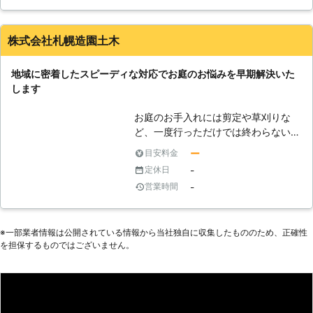
しまいます。 このような時には伐採
を検討する必要がありますが、経験や
技術がない人が行うと、予想していな
株式会社札幌造園土木
い方向に木が倒れて怪我をしたり、周
囲に迷惑をかけてしまう危険性もあり
地域に密着したスピーディな対応でお庭のお悩みを早期解決いた
ます。弊社にご依頼いただければ、プ
します
ロの経験と技術で安全、迅速な伐採を
させていただきます。
お庭のお手入れには剪定や草刈りな
ど、一度行っただけでは終わらない作
業が数多くございます。しかし適切な
ー
目安料金
時期に正しいやり方でお手入れするこ
-
定休日
とは難しく、また不要な木の伐採など
-
営業時間
は大変な重労働です。弊社にご相談い
ただければ、年間を通して定期的にお
伺いして、常に美しい状態のお庭とな
※⼀部業者情報は公開されている情報から当社独⾃に収集したもののため、正確性
るよう作業いたします。お庭全体のお
を担保するものではございません。
手入れはもちろん、育ちすぎて日当た
りに影響が出てしまった木を1本だけ
伐採してほしいというようなご要望に
もお応えします。伐採して処分してし
まうだけでなく、お庭の開いていると