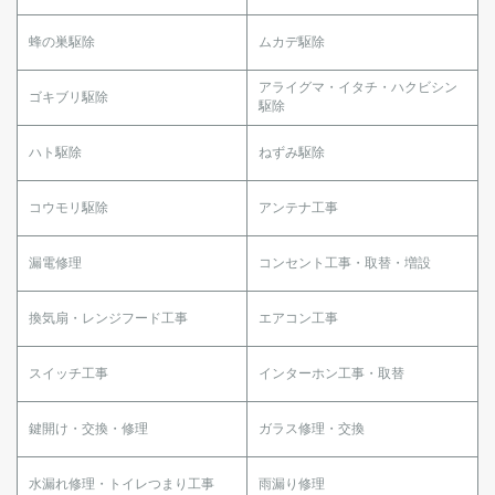
蜂の巣駆除
ムカデ駆除
アライグマ・イタチ・ハクビシン
ゴキブリ駆除
駆除
ハト駆除
ねずみ駆除
コウモリ駆除
アンテナ工事
漏電修理
コンセント工事・取替・増設
換気扇・レンジフード工事
エアコン工事
スイッチ工事
インターホン工事・取替
鍵開け・交換・修理
ガラス修理・交換
水漏れ修理・トイレつまり工事
雨漏り修理