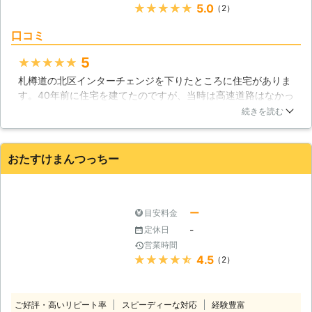
頼でも出来得る限り対応をしておりま
★★★★★
5.0
（2）
ご希望の方は、多くのお客様のご好評
す。ほかの業者で断られたというお客
いただいているガーデンプロ造美舎へ
様は、ぜひ一度ご相談くださいませ。
口コミ
ぜひご依頼下さい。
●明確なお見積りで安心して作業をお
まかせ 伐採の業者の中には料金の見
5
★★★★★
積りが明確ではないところが存在しま
札樽道の北区インターチェンジを下りたところに住宅がありま
す。例えば○○○○円～といったよう
す。40年前に住宅を建てたのですが、当時は高速道路はなかっ
な料金表示ですと、HPの表示金額よ
たので見通しの良いところでした。塀の代わりにと思って植え
続きを読む
りも見積りが跳ね上がることが考えら
た6本のイチイが今は大きくなりました。大きくなったので、
れます。いざ作業が終了してみたら、
間引きして3本にしても塀となるので切り倒してもらうことに
とんでもない額を請求されてしまうな
しました。業者に連絡すると、残す3本の剪定もできるという
おたすけまんつっちー
んてこともあるのです。 「料金表示
のでお願いしました。
が明確な業者に依頼したい」 弊社は
北海道
札幌市北区
2016年12月31日
正確な見積り金額をお客様に提示して
おります。ぜひ安心してご相談をいた
ー
目安料金
だけたらと思います。 ●終わりに 伐
-
定休日
採をすることで、伸びすぎてしまった
営業時間
庭木を処分することができます。お客
★★★★★
4.5
（2）
様自身も庭木を手入れする手間が無く
なって、自由に使える時間が増えてと
てもいいですよね。ぜひ「北海道AAA
ご好評・高いリピート率
スピーディーな対応
経験豊富
プロダクト」に庭木の伐採をおまかせ