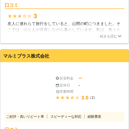
口コミ
3
★★★★★
友人に連れらて旅行をしていると、山間の町につきました。そ
こでは、山と人が共存しながら暮らしています。私は、色々と
興味があって町の人などに山の利用の仕方について聞いてみま
続きを読む
した。なんでも、山で育っている木を生活に必要なだけ伐採し
それを販売して生活していると話してくれました。人と自然の
共存をうまくやっているその町の人たちをみて心が和みまし
マルミプラス株式会社
た。
北海道
札幌市北区
2016年12月28日
ー
目安料金
-
定休日
営業時間
★★★★★
3.5
（2）
ご好評・高いリピート率
スピーディーな対応
経験豊富