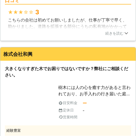
口コミ
3
★★★★★
こちらの会社は初めてお願いしましたが、仕事が丁寧で早く、
助かりました。道路を拡張する部分にうちの私有地がかかって
しまい、早急に木の伐採を求められていましたが、思ったより
続きを読む
も早く来てくれました。全部で10本ほどの木を全部きれいに切
って頂き、その片付けも全部お任せ出来たので楽でしたね。ま
た伐採したい時には依頼します。
株式会社和興
北海道
札幌市北区
2018年12月14日
大きくなりすぎた木でお困りではないですか？弊社にご相談くだ
さい。
樹木には人の心を癒す力があると言わ
れており、お手入れの行き届いた庭木
はなんとなく気持ちを豊かにしてくれ
ー
目安料金
るような気もします。しかし、お手入
-
定休日
れが行き届かず、大きくなりすぎてし
営業時間
まった木は、大量の落ち葉を出したり
周囲に日陰を作ってしまったりして、
経験豊富
時には近隣トラブルの原因にもなって