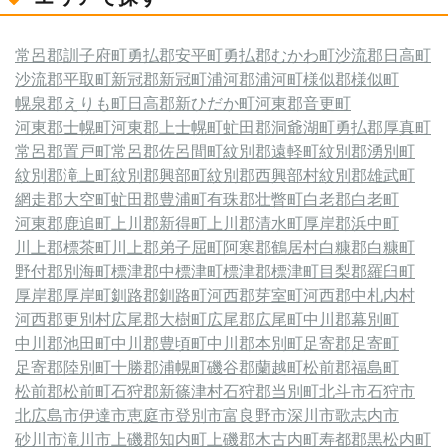
常呂郡訓子府町
勇払郡安平町
勇払郡むかわ町
沙流郡日高町
沙流郡平取町
新冠郡新冠町
浦河郡浦河町
様似郡様似町
幌泉郡えりも町
日高郡新ひだか町
河東郡音更町
河東郡士幌町
河東郡上士幌町
虻田郡洞爺湖町
勇払郡厚真町
常呂郡置戸町
常呂郡佐呂間町
紋別郡遠軽町
紋別郡湧別町
紋別郡滝上町
紋別郡興部町
紋別郡西興部村
紋別郡雄武町
網走郡大空町
虻田郡豊浦町
有珠郡壮瞥町
白老郡白老町
河東郡鹿追町
上川郡新得町
上川郡清水町
厚岸郡浜中町
川上郡標茶町
川上郡弟子屈町
阿寒郡鶴居村
白糠郡白糠町
野付郡別海町
標津郡中標津町
標津郡標津町
目梨郡羅臼町
厚岸郡厚岸町
釧路郡釧路町
河西郡芽室町
河西郡中札内村
河西郡更別村
広尾郡大樹町
広尾郡広尾町
中川郡幕別町
中川郡池田町
中川郡豊頃町
中川郡本別町
足寄郡足寄町
足寄郡陸別町
十勝郡浦幌町
磯谷郡蘭越町
松前郡福島町
松前郡松前町
石狩郡新篠津村
石狩郡当別町
北斗市
石狩市
北広島市
伊達市
恵庭市
登別市
富良野市
深川市
歌志内市
砂川市
滝川市
上磯郡知内町
上磯郡木古内町
寿都郡黒松内町