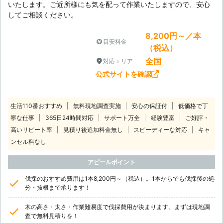
いたします。ご近所様にも気を配って作業いたしますので、安心
してご相談ください。
8,200円～／本
目安料金
（税込）
全国
対応エリア
公式サイトを確認
生活110番おすすめ
無料現地調査実施
安心の保証付
低価格で丁
寧な仕事
365日24時間対応
サポート万全
経験豊富
ご好評・
高いリピート率
見積り後追加料金無し
スピーディーな対応
キャ
ンセル料なし
アピールポイント
伐採のおすすめ費用は1本8,200円～（税込）。1本からでも伐採後の処
分・抜根まで承ります！
木の高さ・太さ・作業難易度で伐採費用が決まります。まずは現地調
査で無料見積りを！