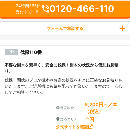
0120-466-110
24時間365日
受付中です!!
フォームで相談する
伐採110番
PR
不要な樹木を素早く、安全に伐採！樹木の状況から個別お見積
り。
伐採・間伐のプロが樹木やお庭の状況をもとに正確なお見積りを
いたします。ご近所様にも気を配って作業いたしますので、安心
してご相談ください。
8,200円～／本
目安料金
（税込）
全国
対応エリア
公式サイトを確認