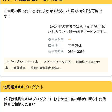
なくなってしまった。家や土地を売却
するために、庭木を伐採しなくてはな
ご自宅の困ったことはおまかせください！庭での伐採も可能で
らない、などです。きちんと管理する
す！
方がいなければ、枝葉が生い茂って隣
家に迷惑がかかってしまうこともあり
【水と鍵の業者ではありますが】 私
ます。近隣トラブルを防止するためと
たちカワバタ総合修理サービス高砂店
思って、前向きに伐採を検討すること
はトイレの詰まりや鍵開けなどを取り
も大事です。庭木の大きさ、太さにも
ー
目安料金
扱ってきました。しかし、これら以外
よりますが、伐採作業には時間がかか
年中無休
定休日
にもできることは多数あるのです。伐
ることもありますので、計画的にご検
5時～22時
営業時間
採はその中の1つとして皆さまにご利
討ください。
用いただけます。皆さまの庭にいらな
ご好評・高いリピート率
スピーディーな対応
低価格で丁寧な仕
い庭木がありましたら、ぜひとも私た
事
経験豊富
見積り後追加料金無し
ちに伐採をおまかせください。得意な
ことは水道などの修理だけではないの
です。 【安全第一に行っておりま
す】 カワバタ総合修理サービス高砂
北海道AAAプロダクト
店の伐採は皆さまのお庭で行うことが
多いです。そのために皆さまやご近所
伐採は北海道AAAプロダクトにおまかせ！他の業者に断られた伐
の方々の住宅に傷をつけないようにす
採もご相談ください
ること、人に当たらないように伐採を
することに常に気を使っております。