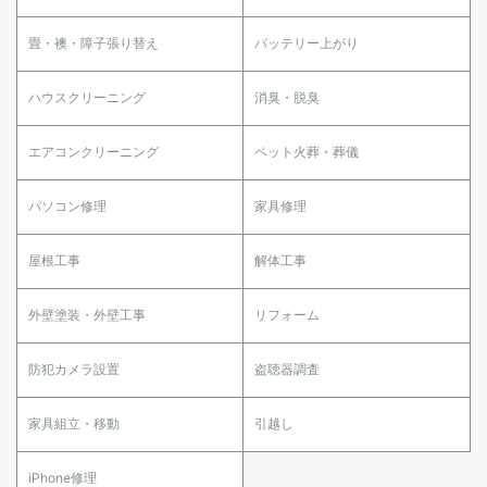
畳・襖・障子張り替え
バッテリー上がり
ハウスクリーニング
消臭・脱臭
エアコンクリーニング
ペット火葬・葬儀
パソコン修理
家具修理
屋根工事
解体工事
外壁塗装・外壁工事
リフォーム
防犯カメラ設置
盗聴器調査
家具組立・移動
引越し
iPhone修理