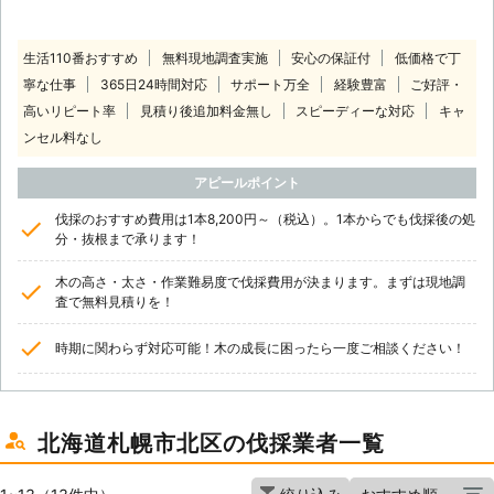
生活110番おすすめ
無料現地調査実施
安心の保証付
低価格で丁
寧な仕事
365日24時間対応
サポート万全
経験豊富
ご好評・
高いリピート率
見積り後追加料金無し
スピーディーな対応
キャ
ンセル料なし
アピールポイント
伐採のおすすめ費用は1本8,200円～（税込）。1本からでも伐採後の処
分・抜根まで承ります！
木の高さ・太さ・作業難易度で伐採費用が決まります。まずは現地調
査で無料見積りを！
時期に関わらず対応可能！木の成長に困ったら一度ご相談ください！
北海道札幌市北区の伐採業者一覧