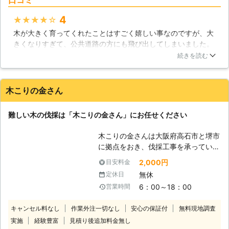
めに、お庭に木を植えているという人
庭木がある方は株式会社石照園にお問
も多いようです。しかしながら、何ら
い合わせ下さい。安全に伐採を行い、
4
★★★★★
かの理由によって木のお世話ができな
その庭木をしっかり処分させていただ
木が大きく育ってくれたことはすごく嬉しい事なのですが、大
くなり、そのまま放置してしまうとい
きます。
きくなりすぎて、公共道路の方にも飛び出してしまいました。
う人も少なくないようです。しかしな
さすがにこれはまずいと思いビショーテラシマガラスサンに伐
がら放置された木は徐々に枯れてい
続きを読む
採を依頼しました。伐採するにも、周りの安全を確認して欲し
き、いずれは倒れてしまうのです。倒
かったのですが、公共道路の管理や近隣住民への声掛けなど徹
れた先に人や建物などがあったとき
底してもらえましたよ！無事に伐ってもらえるしすごく良い業
は、大きな被害を出してしまいます。
木こりの金さん
者さんでした！
このような事態を防ぐためには、伐採
作業を行なうことが重要です。当社で
北海道
帯広市
2016年12月22日
難しい木の伐採は「木こりの金さん」にお任せください
は浦幌町の気候をよく知っているの
で、それに合わせてタイミングを計
木こりの金さんは大阪府高石市と堺市
り、安全に木を切り倒すことができま
に拠点をおき、伐採工事を承っていま
す。また伐採した木を運搬し、適切に
す。大阪府の隣接エリアはもちろんの
処分していきます。もしもお庭にお世
2,000円
目安料金
こと、北海道でもご依頼承っています
話ができなくなった木がある場合は、
無休
定休日
ので気軽にご相談ください。 【特殊
浦幌町内全域で活動する当社まで一度
6：00～18：00
営業時間
伐採が得意！ほかで断られた依頼もお
ご相談ください。
任せ】 ・大きな庭木があって伐採で
キャンセル料なし
作業外注一切なし
安心の保証付
無料現地調査
きる業者を探している ・狭い場所の
実施
経験豊富
見積り後追加料金無し
ため伐採作業を断られてしまった こ