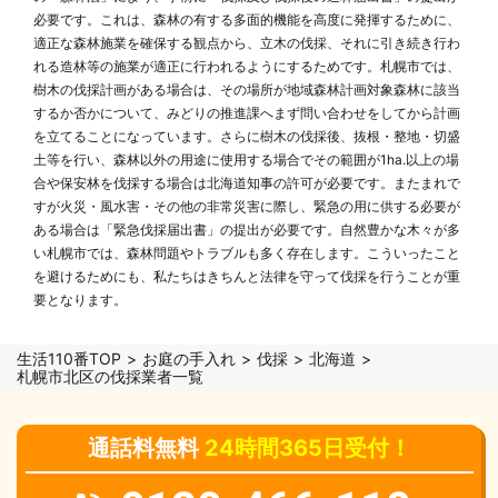
必要です。これは、森林の有する多面的機能を高度に発揮するために、
適正な森林施業を確保する観点から、立木の伐採、それに引き続き行わ
れる造林等の施業が適正に行われるようにするためです。札幌市では、
樹木の伐採計画がある場合は、その場所が地域森林計画対象森林に該当
するか否かについて、みどりの推進課へまず問い合わせをしてから計画
を立てることになっています。さらに樹木の伐採後、抜根・整地・切盛
土等を行い、森林以外の用途に使用する場合でその範囲が1ha.以上の場
合や保安林を伐採する場合は北海道知事の許可が必要です。またまれで
すが火災・風水害・その他の非常災害に際し、緊急の用に供する必要が
ある場合は「緊急伐採届出書」の提出が必要です。自然豊かな木々が多
い札幌市では、森林問題やトラブルも多く存在します。こういったこと
を避けるためにも、私たちはきちんと法律を守って伐採を行うことが重
要となります。
生活110番TOP
お庭の手入れ
伐採
北海道
札幌市北区の伐採業者一覧
通話料無料
24時間365日受付！