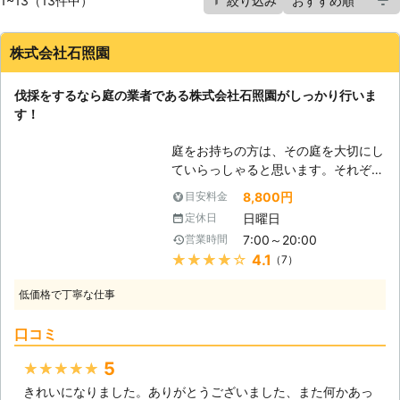
1~13（13件中）
絞り込み
株式会社石照園
伐採をするなら庭の業者である株式会社石照園がしっかり行いま
す！
庭をお持ちの方は、その庭を大切にし
ていらっしゃると思います。それぞれ
木花に愛情を注いであげていることか
8,800円
目安料金
と思います。しかし、だからこそ時に
日曜日
定休日
処分を検討しないといけない時がある
7:00～20:00
営業時間
のです。庭木が思った以上に育ちすぎ
★★★★★
4.1
（7）
てしまい、自分では処理できなくなっ
てしまうことが多くなっています。あ
低価格で丁寧な仕事
まりに大きくなった、またはなりそう
な木の世話をするのは大変です。自分
口コミ
で剪定をされていた方も枝に届かなく
なってしまい、成長に合わせて枝を切
5
★★★★★
ることができなくなります。そうなる
きれいになりました。ありがとうございました、また何かあっ
と不必要に枝が育ち、病気や害虫発生