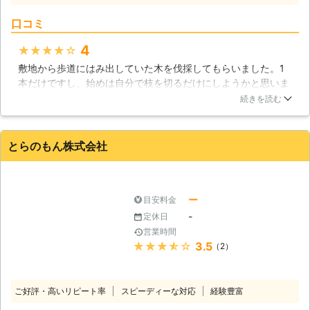
くださいませ。
口コミ
4
★★★★★
敷地から歩道にはみ出していた木を伐採してもらいました。1
本だけですし、始めは自分で枝を切るだけにしようかと思いま
したが、幹も傷んでいたので、倒れる前の予防策です。早めに
続きを読む
気づいたのもありますが、万が一倒れる心配も無くなり今は安
心しています。費用もかなりお手頃だと思います。丁寧で親切
に対応して下さいました。
とらのもん株式会社
北海道
札幌市北区
2016年11月27日
ー
目安料金
-
定休日
営業時間
★★★★★
3.5
（2）
ご好評・高いリピート率
スピーディーな対応
経験豊富