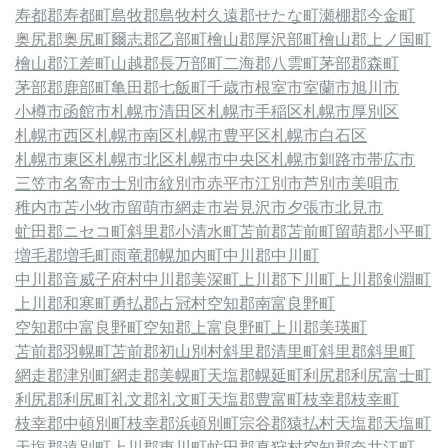
寿都郡寿都町
島牧郡島牧村
久遠郡せたな町
瀬棚郡今金町
奥尻郡奥尻町
爾志郡乙部町
檜山郡厚沢部町
檜山郡上ノ国町
檜山郡江差町
山越郡長万部町
二海郡八雲町
茅部郡森町
茅部郡鹿部町
亀田郡七飯町
千歳市
根室市
室蘭市
旭川市
小樽市
函館市
札幌市清田区
札幌市手稲区
札幌市厚別区
札幌市西区
札幌市南区
札幌市豊平区
札幌市白石区
札幌市東区
札幌市北区
札幌市中央区
札幌市
釧路市
帯広市
三笠市
名寄市
士別市
紋別市
赤平市
江別市
芦別市
美唄市
稚内市
苫小牧市
留萌市
網走市
岩見沢市
夕張市
北見市
虻田郡ニセコ町
斜里郡小清水町
苫前郡苫前町
留萌郡小平町
増毛郡増毛町
雨竜郡幌加内町
中川郡中川町
中川郡音威子府村
中川郡美深町
上川郡下川町
上川郡剣淵町
上川郡和寒町
勇払郡占冠村
空知郡南富良野町
空知郡中富良野町
空知郡上富良野町
上川郡美瑛町
苫前郡羽幌町
苫前郡初山別村
斜里郡清里町
斜里郡斜里町
網走郡津別町
網走郡美幌町
天塩郡幌延町
利尻郡利尻富士町
利尻郡利尻町
礼文郡礼文町
天塩郡豊富町
枝幸郡枝幸町
枝幸郡中頓別町
枝幸郡浜頓別町
宗谷郡猿払村
天塩郡天塩町
天塩郡遠別町
上川郡東川町
虻田郡真狩村
空知郡奈井江町