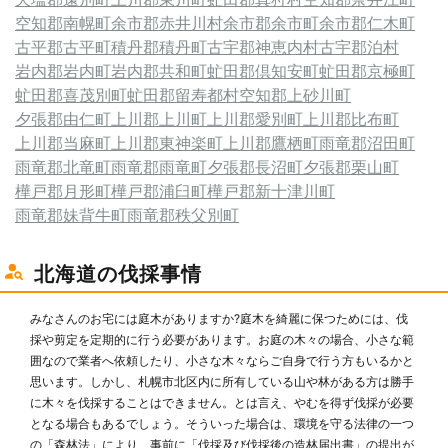
空知郡南幌町
余市郡赤井川村
余市郡余市町
余市郡仁木町
古平郡古平町
積丹郡積丹町
古宇郡神恵内村
古宇郡泊村
岩内郡岩内町
岩内郡共和町
虻田郡倶知安町
虻田郡京極町
虻田郡喜茂別町
虻田郡留寿都村
空知郡上砂川町
夕張郡由仁町
上川郡上川町
上川郡愛別町
上川郡比布町
上川郡当麻町
上川郡東神楽町
上川郡鷹栖町
雨竜郡沼田町
雨竜郡北竜町
雨竜郡雨竜町
夕張郡長沼町
夕張郡栗山町
樺戸郡月形町
樺戸郡浦臼町
樺戸郡新十津川町
雨竜郡妹背牛町
雨竜郡秩父別町
北海道の伐採事情
みなさんのお宅には庭木がありますか?庭木を綺麗に保つためには、伐
採や剪定を定期的に行う必要があります。お庭の木々の場合、小さな範
囲なので業者へ依頼したり、小さな木々ならご自身で行う方もいるかと
思います。しかし、札幌市北区内に所有している山や林がある方は勝手
に木々を伐採することはできません。とは言え、やむを得ず伐採が必要
となる場合もあるでしょう。そういった場合は、環境を守る法律の一つ
の「森林法」により、事前に「伐採及び伐採後の造林届出書」の提出が