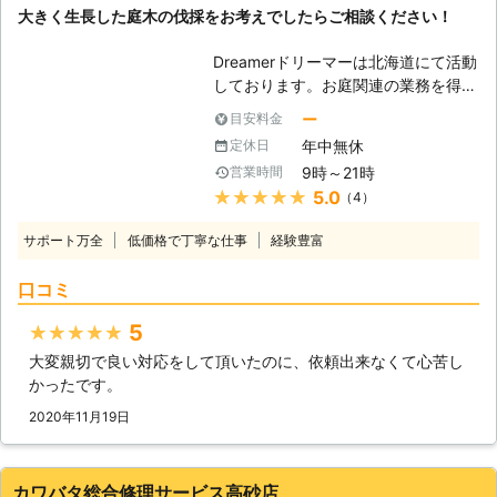
大きく生長した庭木の伐採をお考えでしたらご相談ください！
「実家が遠い」などの立ち合いが難し
建築技術を活かした家の修理も承って
い場合も、作業をおこなうことができ
います。経験豊富なスタッフが状況を
Dreamerドリーマーは北海道にて活動
ます。 ・作業が難しい場所でも対応
見て、お客様に寄り添ったサービスを
しております。お庭関連の業務を得意
いたします。 高くて手の届かない場
おこないます。 当店でできることな
としており、雑草の草刈りから庭木の
所や、危険な場所などでも大丈夫で
ら何でも対応するので、まずはお電話
ー
目安料金
伐採まで幅広く対応可能です。庭木の
す！熟練の技術を持ったスタッフがど
からお問い合わせください。現地調査
年中無休
定休日
伐採はあまり機会がないかもしれませ
んな場所でも作業いたします。 ・現
も無料でおこなっています。
9時～21時
営業時間
んが、その分、近隣への配慮や安全作
地調査や見積りは無料です。 伐採110
★★★★★
5.0
（4）
業の徹底が重要となります。例え、庭
番では分かりやすい料金設定でお見積
木一本を伐り倒すだけであっても、気
りを提示しています。 正式お見積り
サポート万全
低価格で丁寧な仕事
経験豊富
をつけなければ作業中に思わぬ方向に
後に追加料金が発生することはありま
倒れてケガ人を出してしまうかもしれ
せん。 ※対応エリア・現場状況によ
口コミ
ません。弊社は、今までの経験を活か
り、事前にお客様にご確認したうえで
して、ケガや事故がないように安全に
調査・見積もりに費用をいただく場合
5
★★★★★
伐採作業に努めます。 【伐採が必要
がございます
大変親切で良い対応をして頂いたのに、依頼出来なくて心苦し
となるとき】 庭木を植えるのは人そ
かったです。
れぞれの理由があります。同じよう
に、伐採が必要となるにもひとそれぞ
2020年11月19日
れ異なった事情があります。例えば、
今まで庭木の管理をされていた方が長
期入院、施設への入居などで管理でき
カワバタ総合修理サービス高砂店