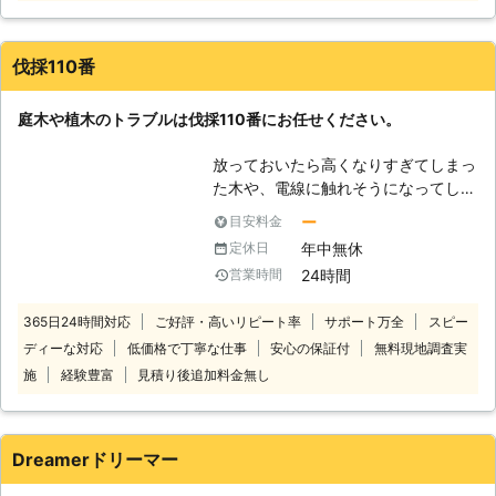
んなときは当店にお任せください！伐
採が得意だから、他店から断られたご
依頼も積極的に受け付けています。
伐採110番
「重機の入るスペースがない」「住宅
街で家がひしめきあっている」といっ
庭木や植木のトラブルは伐採110番にお任せください。
た状況での伐採は、周りの建物や電線
などに気を付けながらの作業となり、
放っておいたら高くなりすぎてしまっ
高い技術が必要です。当店では木に登
た木や、電線に触れそうになってしま
って少しずつ切り詰めていく「特殊伐
っている木など、ご自分では手に負え
採」により、安全に伐採工事をおこな
ー
目安料金
なくなってしまった木はありません
いますので安心してお任せください。
年中無休
定休日
か？ 伐採110番では、1本から伐採、
【樹木に携わり約10年のベテランが
24時間
営業時間
抜根をお受けします。 一人で悩まず
対応】 庭仕事・林業に携わってから
に伐採110番へ是非ご相談ください。
10年ほど経ちました。その前は建築
365日24時間対応
ご好評・高いリピート率
サポート万全
スピー
24時間365日、無料でお電話でのご
業を専門に50年以上の実績があり、
ディーな対応
低価格で丁寧な仕事
安心の保証付
無料現地調査実
相談をお受けしております。 【伐採
高所での作業に慣れていることが強み
110番の4つの強み】 ・庭木や植木1本
施
経験豊富
見積り後追加料金無し
です。木の上での作業をご依頼のとき
～でも伐採や抜根が可能です。 1本だ
には当店まで。いつでもご相談承って
けでも伐採、抜根をさせていただきま
います。 【剪定・草刈りから家の修
す。お気軽にお問い合せください。
理まで！頼れる何でも屋さん】 伐
Dreamerドリーマー
・立ち合いなしで作業が可能です。
採・伐根をはじめ剪定や草刈りなどの
「仕事で立ち合える時間がない」、
お庭仕事のほか、これまで培ってきた