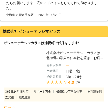
たらお願いします。庭のアドバイスもしてくれて助かりまし
の原因となってしまうでしょう。そう
た。
なってしまえば庭の環境は害虫などの
せいで悪化してしまう危険性があるの
北海道
札幌市手稲区
2020年05月20日
です。そうなる前に、手がつけられな
い庭木は処分をした方が良いかもしれ
ません。その作業が伐採です。つまり
株式会社ビショーテラシマガラス
は庭木を切り倒す作業のことを言いま
す。大切な庭木かもしれませんが、庭
ビショーテラシマガラスは浦幌町で伐採をします!
のためには切った方が良い時があるの
です。 【伐採が必要なら株式会社石
株式会社ビショーテラシマガラスは、
照園におまかせを！】 しかし、大き
北海道の帯広市に本社を置き、お庭の
くなってしまった木を切り倒すのは素
木の伐採作業を行なっている会社で
人では難しいです。もしかしたら家の
ー
目安料金
す。対応可能な地域は十勝郡浦幌町だ
方角に倒してしまい、屋根や外壁など
日曜日/祝日
定休日
けになっていますが、その分町の魅力
を破損させてしまうかもしれません。
8時～21時
営業時間
を知りつくした地域密着型の企業なの
そうさせないためにも私たち株式会社
★★★★★
4.0
（6）
です。土曜日でも作業ができるので、
石照園のような庭作業に慣れた業者に
平日は忙しいという人でも安心です。
依頼をした方が良いです。私たちは庭
365日24時間対応
サポート万全
低価格で丁寧な仕事
無料現地調
【伐採をしましょう】 人口5,100人ほ
仕事を主に行っている業者であり、庭
査実施
経験豊富
どの浦幌町ですが、町内には豊かな自
木は専門としています。庭木の伐採も
然が残り、お家でも自然とふれあうた
得意としていますので、どうぞ邪魔な
口コミ