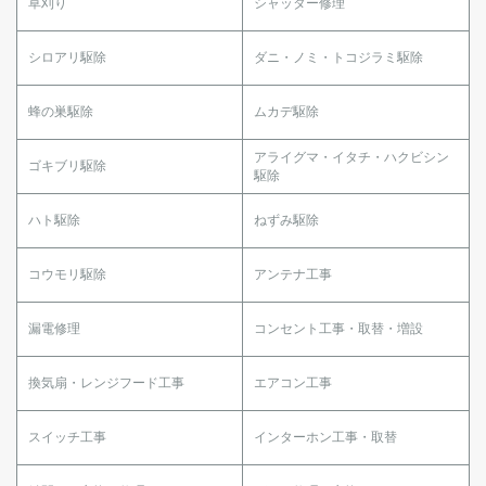
草刈り
シャッター修理
シロアリ駆除
ダニ・ノミ・トコジラミ駆除
蜂の巣駆除
ムカデ駆除
アライグマ・イタチ・ハクビシン
ゴキブリ駆除
駆除
ハト駆除
ねずみ駆除
コウモリ駆除
アンテナ工事
漏電修理
コンセント工事・取替・増設
換気扇・レンジフード工事
エアコン工事
スイッチ工事
インターホン工事・取替