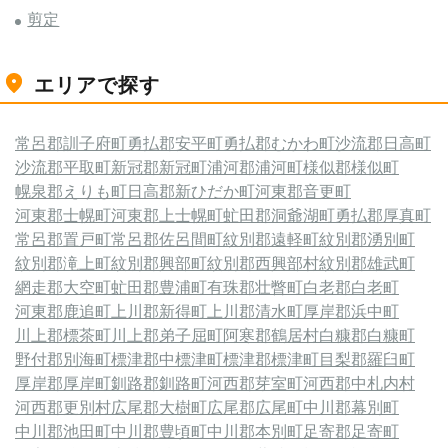
剪定
エリアで探す
常呂郡訓子府町
勇払郡安平町
勇払郡むかわ町
沙流郡日高町
沙流郡平取町
新冠郡新冠町
浦河郡浦河町
様似郡様似町
幌泉郡えりも町
日高郡新ひだか町
河東郡音更町
河東郡士幌町
河東郡上士幌町
虻田郡洞爺湖町
勇払郡厚真町
常呂郡置戸町
常呂郡佐呂間町
紋別郡遠軽町
紋別郡湧別町
紋別郡滝上町
紋別郡興部町
紋別郡西興部村
紋別郡雄武町
網走郡大空町
虻田郡豊浦町
有珠郡壮瞥町
白老郡白老町
河東郡鹿追町
上川郡新得町
上川郡清水町
厚岸郡浜中町
川上郡標茶町
川上郡弟子屈町
阿寒郡鶴居村
白糠郡白糠町
野付郡別海町
標津郡中標津町
標津郡標津町
目梨郡羅臼町
厚岸郡厚岸町
釧路郡釧路町
河西郡芽室町
河西郡中札内村
河西郡更別村
広尾郡大樹町
広尾郡広尾町
中川郡幕別町
中川郡池田町
中川郡豊頃町
中川郡本別町
足寄郡足寄町