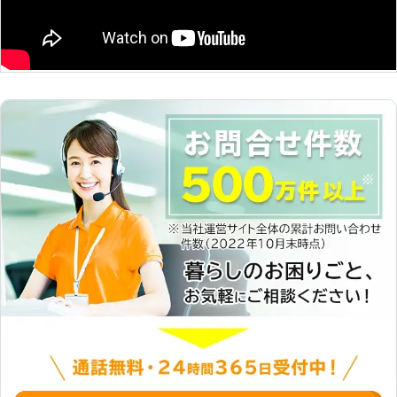
頼でも出来得る限り対応をしておりま
す。ほかの業者で断られたというお客
様は、ぜひ一度ご相談くださいませ。
●明確なお見積りで安心して作業をお
まかせ 伐採の業者の中には料金の見
積りが明確ではないところが存在しま
す。例えば○○○○円～といったよう
な料金表示ですと、HPの表示金額よ
りも見積りが跳ね上がることが考えら
れます。いざ作業が終了してみたら、
とんでもない額を請求されてしまうな
んてこともあるのです。 「料金表示
が明確な業者に依頼したい」 弊社は
正確な見積り金額をお客様に提示して
おります。ぜひ安心してご相談をいた
だけたらと思います。 ●終わりに 伐
採をすることで、伸びすぎてしまった
庭木を処分することができます。お客
様自身も庭木を手入れする手間が無く
なって、自由に使える時間が増えてと
てもいいですよね。ぜひ「北海道AAA
プロダクト」に庭木の伐採をおまかせ