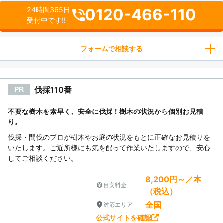
0120-466-110
24時間365日
受付中です!!
フォームで相談する
伐採110番
PR
不要な樹木を素早く、安全に伐採！樹木の状況から個別お見積
り。
伐採・間伐のプロが樹木やお庭の状況をもとに正確なお見積りを
いたします。ご近所様にも気を配って作業いたしますので、安心
してご相談ください。
8,200円～／本
目安料金
（税込）
全国
対応エリア
公式サイトを確認