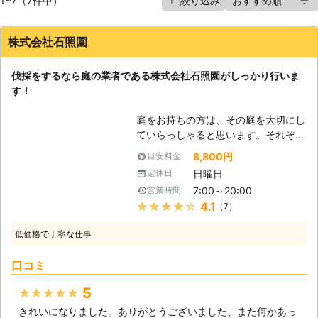
1~7（7件中）
絞り込み
株式会社石照園
伐採をするなら庭の業者である株式会社石照園がしっかり行いま
す！
庭をお持ちの方は、その庭を大切にし
ていらっしゃると思います。それぞれ
木花に愛情を注いであげていることか
8,800円
目安料金
と思います。しかし、だからこそ時に
日曜日
定休日
処分を検討しないといけない時がある
7:00～20:00
営業時間
のです。庭木が思った以上に育ちすぎ
★★★★★
4.1
（7）
てしまい、自分では処理できなくなっ
てしまうことが多くなっています。あ
低価格で丁寧な仕事
まりに大きくなった、またはなりそう
な木の世話をするのは大変です。自分
口コミ
で剪定をされていた方も枝に届かなく
なってしまい、成長に合わせて枝を切
5
★★★★★
ることができなくなります。そうなる
きれいになりました。ありがとうございました、また何かあっ
と不必要に枝が育ち、病気や害虫発生