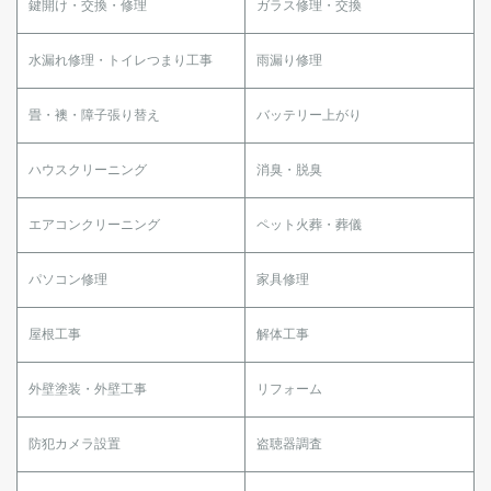
鍵開け・交換・修理
ガラス修理・交換
水漏れ修理・トイレつまり工事
雨漏り修理
畳・襖・障子張り替え
バッテリー上がり
ハウスクリーニング
消臭・脱臭
エアコンクリーニング
ペット火葬・葬儀
パソコン修理
家具修理
屋根工事
解体工事
外壁塗装・外壁工事
リフォーム
防犯カメラ設置
盗聴器調査