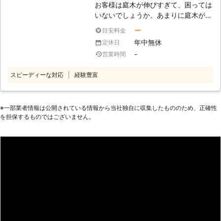
お客様は庭木が伸びすぎて、困っては
このように当然ですが安全第一の伐採
いないでしょうか。あまりに庭木が伸
を続けているのです。これまで事故を
びすぎていると近隣の敷地まで木が及
起こしたことはありません。ぜひとも
ー
目安料金
んでしまい、苦情の原因になってしま
私たちに皆さまのご自宅の庭木もおま
年中無休
定休日
うこともあります。そんなときは、伐
かせください。 【マンションでの伐
-
営業時間
採を視野に入れてみてはいかがでしょ
採もおまかせください】 マンション
うか？ もし庭木の扱いに手を焼いて
などの集合住宅では景観のために木を
スピーディーな対応
経験豊富
いて、処分を考えているお客様がいま
植えているところがあります。そこで
したら「北海道AAAプロダクト」にご
の伐採も私たちは対応可能ですので、
相談くださいませ。お客様の庭木を責
安心しておまかせください。住宅の庭
任もって伐採いたします。 ●他の業
※⼀部業者情報は公開されている情報から当社独⾃に収集したもののため、正確性
での仕事と同じようにミスはしませ
を担保するものではございません。
者がお断りをするような案件にも対応
ん。問題なく伐採を終了いたしますの
をいたします お客様は、他の業者さ
で、こちらの伐採もカワバタ総合修理
んから伐採の作業を断られてはいない
サービス高砂店へのご依頼をよろしく
でしょうか。例えばお客様のお庭があ
お願いいたします。
まりに狭いと、作業車が入らないので
伐採を断る業者も存在します。またほ
かにも、電線にかかっている木や近隣
の敷地までに及んでいる庭木は、対応
をしてくれないことがあるのです。
弊社はこういった、作業しにくいご依