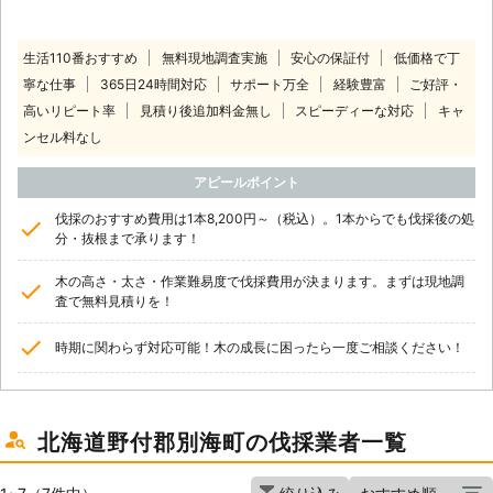
生活110番おすすめ
無料現地調査実施
安心の保証付
低価格で丁
寧な仕事
365日24時間対応
サポート万全
経験豊富
ご好評・
高いリピート率
見積り後追加料金無し
スピーディーな対応
キャ
ンセル料なし
アピールポイント
伐採のおすすめ費用は1本8,200円～（税込）。1本からでも伐採後の処
分・抜根まで承ります！
木の高さ・太さ・作業難易度で伐採費用が決まります。まずは現地調
査で無料見積りを！
時期に関わらず対応可能！木の成長に困ったら一度ご相談ください！
北海道野付郡別海町の伐採業者一覧