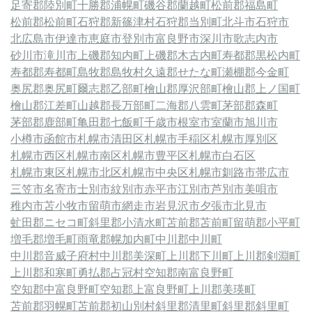
足寄郡陸別町
十勝郡浦幌町
磯谷郡蘭越町
松前郡福島町
松前郡松前町
石狩郡新篠津村
石狩郡当別町
北斗市
石狩市
北広島市
伊達市
恵庭市
登別市
富良野市
深川市
歌志内市
砂川市
滝川市
上磯郡知内町
上磯郡木古内町
寿都郡黒松内町
寿都郡寿都町
島牧郡島牧村
久遠郡せたな町
瀬棚郡今金町
奥尻郡奥尻町
爾志郡乙部町
檜山郡厚沢部町
檜山郡上ノ国町
檜山郡江差町
山越郡長万部町
二海郡八雲町
茅部郡森町
茅部郡鹿部町
亀田郡七飯町
千歳市
根室市
室蘭市
旭川市
小樽市
函館市
札幌市清田区
札幌市手稲区
札幌市厚別区
札幌市西区
札幌市南区
札幌市豊平区
札幌市白石区
札幌市東区
札幌市北区
札幌市中央区
札幌市
釧路市
帯広市
三笠市
名寄市
士別市
紋別市
赤平市
江別市
芦別市
美唄市
稚内市
苫小牧市
留萌市
網走市
岩見沢市
夕張市
北見市
虻田郡ニセコ町
斜里郡小清水町
苫前郡苫前町
留萌郡小平町
増毛郡増毛町
雨竜郡幌加内町
中川郡中川町
中川郡音威子府村
中川郡美深町
上川郡下川町
上川郡剣淵町
上川郡和寒町
勇払郡占冠村
空知郡南富良野町
空知郡中富良野町
空知郡上富良野町
上川郡美瑛町
苫前郡羽幌町
苫前郡初山別村
斜里郡清里町
斜里郡斜里町