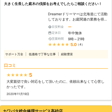
大きく生長した庭木の伐採をお考えでしたらご相談ください！
「実家が遠い」などの立ち合いが難し
建築技術を活かした家の修理も承って
い場合も、作業をおこなうことができ
います。経験豊富なスタッフが状況を
Dreamerドリーマーは北海道にて活動
ます。 ・作業が難しい場所でも対応
見て、お客様に寄り添ったサービスを
しております。お庭関連の業務を得意
いたします。 高くて手の届かない場
おこないます。 当店でできることな
としており、雑草の草刈りから庭木の
所や、危険な場所などでも大丈夫で
ら何でも対応するので、まずはお電話
ー
目安料金
伐採まで幅広く対応可能です。庭木の
す！熟練の技術を持ったスタッフがど
からお問い合わせください。現地調査
年中無休
定休日
伐採はあまり機会がないかもしれませ
んな場所でも作業いたします。 ・現
も無料でおこなっています。
9時～21時
営業時間
んが、その分、近隣への配慮や安全作
地調査や見積りは無料です。 伐採110
★★★★★
5.0
（4）
業の徹底が重要となります。例え、庭
番では分かりやすい料金設定でお見積
木一本を伐り倒すだけであっても、気
りを提示しています。 正式お見積り
サポート万全
低価格で丁寧な仕事
経験豊富
をつけなければ作業中に思わぬ方向に
後に追加料金が発生することはありま
倒れてケガ人を出してしまうかもしれ
せん。 ※対応エリア・現場状況によ
口コミ
ません。弊社は、今までの経験を活か
り、事前にお客様にご確認したうえで
して、ケガや事故がないように安全に
調査・見積もりに費用をいただく場合
5
★★★★★
伐採作業に努めます。 【伐採が必要
がございます
大変親切で良い対応をして頂いたのに、依頼出来なくて心苦し
となるとき】 庭木を植えるのは人そ
かったです。
れぞれの理由があります。同じよう
に、伐採が必要となるにもひとそれぞ
2020年11月19日
れ異なった事情があります。例えば、
今まで庭木の管理をされていた方が長
期入院、施設への入居などで管理でき
カワバタ総合修理サービス高砂店