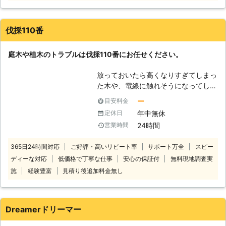
んなときは当店にお任せください！伐
採が得意だから、他店から断られたご
依頼も積極的に受け付けています。
伐採110番
「重機の入るスペースがない」「住宅
街で家がひしめきあっている」といっ
庭木や植木のトラブルは伐採110番にお任せください。
た状況での伐採は、周りの建物や電線
などに気を付けながらの作業となり、
放っておいたら高くなりすぎてしまっ
高い技術が必要です。当店では木に登
た木や、電線に触れそうになってしま
って少しずつ切り詰めていく「特殊伐
っている木など、ご自分では手に負え
採」により、安全に伐採工事をおこな
ー
目安料金
なくなってしまった木はありません
いますので安心してお任せください。
年中無休
定休日
か？ 伐採110番では、1本から伐採、
【樹木に携わり約10年のベテランが
24時間
営業時間
抜根をお受けします。 一人で悩まず
対応】 庭仕事・林業に携わってから
に伐採110番へ是非ご相談ください。
10年ほど経ちました。その前は建築
365日24時間対応
ご好評・高いリピート率
サポート万全
スピー
24時間365日、無料でお電話でのご
業を専門に50年以上の実績があり、
ディーな対応
低価格で丁寧な仕事
安心の保証付
無料現地調査実
相談をお受けしております。 【伐採
高所での作業に慣れていることが強み
110番の4つの強み】 ・庭木や植木1本
施
経験豊富
見積り後追加料金無し
です。木の上での作業をご依頼のとき
～でも伐採や抜根が可能です。 1本だ
には当店まで。いつでもご相談承って
けでも伐採、抜根をさせていただきま
います。 【剪定・草刈りから家の修
す。お気軽にお問い合せください。
理まで！頼れる何でも屋さん】 伐
Dreamerドリーマー
・立ち合いなしで作業が可能です。
採・伐根をはじめ剪定や草刈りなどの
「仕事で立ち合える時間がない」、
お庭仕事のほか、これまで培ってきた