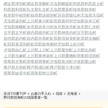
網走郡津別町
網走郡美幌町
天塩郡幌延町
利尻郡利尻富士町
利尻郡利尻町
礼文郡礼文町
天塩郡豊富町
枝幸郡枝幸町
枝幸郡中頓別町
枝幸郡浜頓別町
宗谷郡猿払村
天塩郡天塩町
天塩郡遠別町
上川郡東川町
虻田郡真狩村
空知郡奈井江町
空知郡南幌町
余市郡赤井川村
余市郡余市町
余市郡仁木町
古平郡古平町
積丹郡積丹町
古宇郡神恵内村
古宇郡泊村
岩内郡岩内町
岩内郡共和町
虻田郡倶知安町
虻田郡京極町
虻田郡喜茂別町
虻田郡留寿都村
空知郡上砂川町
夕張郡由仁町
上川郡上川町
上川郡愛別町
上川郡比布町
上川郡当麻町
上川郡東神楽町
上川郡鷹栖町
雨竜郡沼田町
雨竜郡北竜町
雨竜郡雨竜町
夕張郡長沼町
夕張郡栗山町
樺戸郡月形町
樺戸郡浦臼町
樺戸郡新十津川町
雨竜郡妹背牛町
雨竜郡秩父別町
生活110番TOP
お庭の手入れ
伐採
北海道
野付郡別海町の伐採業者一覧