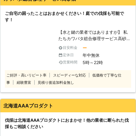
なくなってしまった。家や土地を売却
するために、庭木を伐採しなくてはな
ご自宅の困ったことはおまかせください！庭での伐採も可能で
らない、などです。きちんと管理する
す！
方がいなければ、枝葉が生い茂って隣
家に迷惑がかかってしまうこともあり
【水と鍵の業者ではありますが】 私
ます。近隣トラブルを防止するためと
たちカワバタ総合修理サービス高砂店
思って、前向きに伐採を検討すること
はトイレの詰まりや鍵開けなどを取り
も大事です。庭木の大きさ、太さにも
ー
目安料金
扱ってきました。しかし、これら以外
よりますが、伐採作業には時間がかか
年中無休
定休日
にもできることは多数あるのです。伐
ることもありますので、計画的にご検
5時～22時
営業時間
採はその中の1つとして皆さまにご利
討ください。
用いただけます。皆さまの庭にいらな
ご好評・高いリピート率
スピーディーな対応
低価格で丁寧な仕
い庭木がありましたら、ぜひとも私た
事
経験豊富
見積り後追加料金無し
ちに伐採をおまかせください。得意な
ことは水道などの修理だけではないの
です。 【安全第一に行っておりま
す】 カワバタ総合修理サービス高砂
北海道AAAプロダクト
店の伐採は皆さまのお庭で行うことが
多いです。そのために皆さまやご近所
伐採は北海道AAAプロダクトにおまかせ！他の業者に断られた伐
の方々の住宅に傷をつけないようにす
採もご相談ください
ること、人に当たらないように伐採を
することに常に気を使っております。