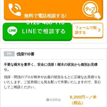
くださいませ。
無料で電話相談する!
0120-466-110
フォーム
で
相
談
する
伐採110番
PR
不要な樹木を素早く、安全に伐採！樹木の状況から個別お見積
り。
伐採・間伐のプロが樹木やお庭の状況をもとに正確なお見積りを
いたします。ご近所様にも気を配って作業いたしますので、安心
してご相談ください。
8,200円～／本
目安料金
（税込）