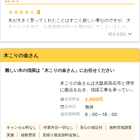
めに、お庭に木を植えているという人
庭木がある方は株式会社石照園にお問
も多いようです。しかしながら、何ら
い合わせ下さい。安全に伐採を行い、
4
★★★★★
かの理由によって木のお世話ができな
その庭木をしっかり処分させていただ
木が大きく育ってくれたことはすごく嬉しい事なのですが、大
くなり、そのまま放置してしまうとい
きます。
きくなりすぎて、公共道路の方にも飛び出してしまいました。
う人も少なくないようです。しかしな
さすがにこれはまずいと思いビショーテラシマガラスサンに伐
がら放置された木は徐々に枯れてい
続きを読む
採を依頼しました。伐採するにも、周りの安全を確認して欲し
き、いずれは倒れてしまうのです。倒
かったのですが、公共道路の管理や近隣住民への声掛けなど徹
れた先に人や建物などがあったとき
底してもらえましたよ！無事に伐ってもらえるしすごく良い業
は、大きな被害を出してしまいます。
木こりの金さん
者さんでした！
このような事態を防ぐためには、伐採
作業を行なうことが重要です。当社で
北海道
帯広市
2016年12月22日
難しい木の伐採は「木こりの金さん」にお任せください
は浦幌町の気候をよく知っているの
で、それに合わせてタイミングを計
木こりの金さんは大阪府高石市と堺市
り、安全に木を切り倒すことができま
に拠点をおき、伐採工事を承っていま
す。また伐採した木を運搬し、適切に
す。大阪府の隣接エリアはもちろんの
処分していきます。もしもお庭にお世
2,000円
目安料金
こと、北海道でもご依頼承っています
話ができなくなった木がある場合は、
無休
定休日
ので気軽にご相談ください。 【特殊
浦幌町内全域で活動する当社まで一度
6：00～18：00
営業時間
伐採が得意！ほかで断られた依頼もお
ご相談ください。
任せ】 ・大きな庭木があって伐採で
キャンセル料なし
作業外注一切なし
安心の保証付
無料現地調査
きる業者を探している ・狭い場所の
実施
経験豊富
見積り後追加料金無し
ため伐採作業を断られてしまった こ