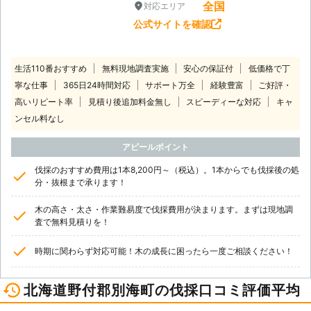
全国
対応エリア
公式サイトを確認
生活110番おすすめ
無料現地調査実施
安心の保証付
低価格で丁
寧な仕事
365日24時間対応
サポート万全
経験豊富
ご好評・
高いリピート率
見積り後追加料金無し
スピーディーな対応
キャ
ンセル料なし
アピールポイント
伐採のおすすめ費用は1本8,200円～（税込）。1本からでも伐採後の処
分・抜根まで承ります！
木の高さ・太さ・作業難易度で伐採費用が決まります。まずは現地調
査で無料見積りを！
時期に関わらず対応可能！木の成長に困ったら一度ご相談ください！
北海道野付郡別海町の伐採口コミ評価平均