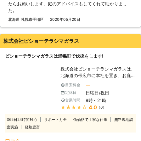
たらお願いします。庭のアドバイスもしてくれて助かりまし
の原因となってしまうでしょう。そう
た。
なってしまえば庭の環境は害虫などの
せいで悪化してしまう危険性があるの
北海道
札幌市手稲区
2020年05月20日
です。そうなる前に、手がつけられな
い庭木は処分をした方が良いかもしれ
ません。その作業が伐採です。つまり
株式会社ビショーテラシマガラス
は庭木を切り倒す作業のことを言いま
す。大切な庭木かもしれませんが、庭
ビショーテラシマガラスは浦幌町で伐採をします!
のためには切った方が良い時があるの
です。 【伐採が必要なら株式会社石
株式会社ビショーテラシマガラスは、
照園におまかせを！】 しかし、大き
北海道の帯広市に本社を置き、お庭の
くなってしまった木を切り倒すのは素
木の伐採作業を行なっている会社で
人では難しいです。もしかしたら家の
ー
目安料金
す。対応可能な地域は十勝郡浦幌町だ
方角に倒してしまい、屋根や外壁など
日曜日/祝日
定休日
けになっていますが、その分町の魅力
を破損させてしまうかもしれません。
8時～21時
営業時間
を知りつくした地域密着型の企業なの
そうさせないためにも私たち株式会社
★★★★★
4.0
（6）
です。土曜日でも作業ができるので、
石照園のような庭作業に慣れた業者に
平日は忙しいという人でも安心です。
依頼をした方が良いです。私たちは庭
365日24時間対応
サポート万全
低価格で丁寧な仕事
無料現地調
【伐採をしましょう】 人口5,100人ほ
仕事を主に行っている業者であり、庭
査実施
経験豊富
どの浦幌町ですが、町内には豊かな自
木は専門としています。庭木の伐採も
然が残り、お家でも自然とふれあうた
得意としていますので、どうぞ邪魔な
口コミ