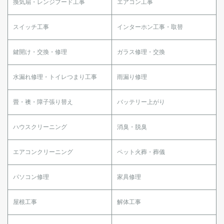
換気扇・レンジフード工事
エアコン工事
スイッチ工事
インターホン工事・取替
鍵開け・交換・修理
ガラス修理・交換
水漏れ修理・トイレつまり工事
雨漏り修理
畳・襖・障子張り替え
バッテリー上がり
ハウスクリーニング
消臭・脱臭
エアコンクリーニング
ペット火葬・葬儀
パソコン修理
家具修理
屋根工事
解体工事