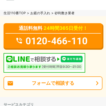
生活110番TOP
お庭の手入れ
砂利敷き業者
通話料無料
24時間365日受付！
0120-466-110
フォーム
で
相談
する
サービスカテゴリ