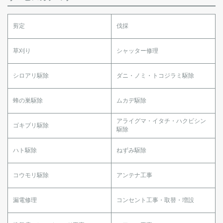
剪定
伐採
草刈り
シャッター修理
シロアリ駆除
ダニ・ノミ・トコジラミ駆除
蜂の巣駆除
ムカデ駆除
アライグマ・イタチ・ハクビシン
ゴキブリ駆除
駆除
ハト駆除
ねずみ駆除
コウモリ駆除
アンテナ工事
漏電修理
コンセント工事・取替・増設