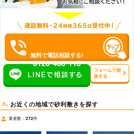
無料で電話相談する!
0120-466-110
フォーム
で
相
談
する
お近くの地域で砂利敷きを探す
業者数：
272
件