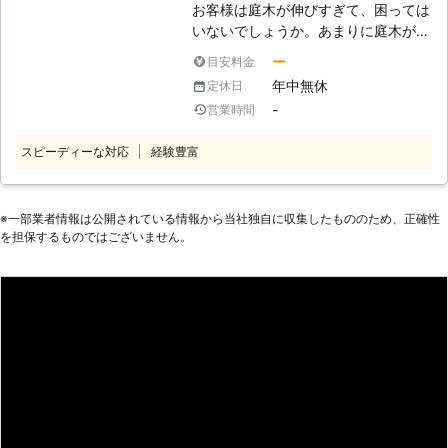
お客様は庭木が伸びすぎて、困っては
このように当然ですが安全第一の伐採
いないでしょうか。あまりに庭木が伸
を続けているのです。これまで事故を
びすぎていると近隣の敷地まで木が及
起こしたことはありません。ぜひとも
ー
目安料金
んでしまい、苦情の原因になってしま
私たちに皆さまのご自宅の庭木もおま
年中無休
定休日
うこともあります。そんなときは、伐
かせください。 【マンションでの伐
-
営業時間
採を視野に入れてみてはいかがでしょ
採もおまかせください】 マンション
うか？ もし庭木の扱いに手を焼いて
などの集合住宅では景観のために木を
スピーディーな対応
経験豊富
いて、処分を考えているお客様がいま
植えているところがあります。そこで
したら「北海道AAAプロダクト」にご
の伐採も私たちは対応可能ですので、
相談くださいませ。お客様の庭木を責
安心しておまかせください。住宅の庭
任もって伐採いたします。 ●他の業
※⼀部業者情報は公開されている情報から当社独⾃に収集したもののため、正確性
での仕事と同じようにミスはしませ
を担保するものではございません。
者がお断りをするような案件にも対応
ん。問題なく伐採を終了いたしますの
をいたします お客様は、他の業者さ
で、こちらの伐採もカワバタ総合修理
んから伐採の作業を断られてはいない
サービス高砂店へのご依頼をよろしく
でしょうか。例えばお客様のお庭があ
お願いいたします。
まりに狭いと、作業車が入らないので
伐採を断る業者も存在します。またほ
かにも、電線にかかっている木や近隣
の敷地までに及んでいる庭木は、対応
をしてくれないことがあるのです。
弊社はこういった、作業しにくいご依