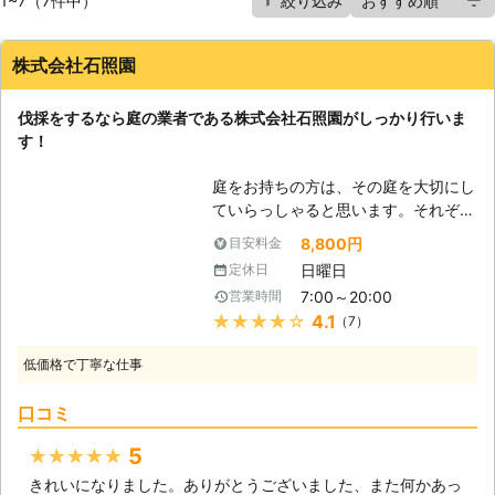
1~7（7件中）
絞り込み
株式会社石照園
伐採をするなら庭の業者である株式会社石照園がしっかり行いま
す！
庭をお持ちの方は、その庭を大切にし
ていらっしゃると思います。それぞれ
木花に愛情を注いであげていることか
8,800円
目安料金
と思います。しかし、だからこそ時に
日曜日
定休日
処分を検討しないといけない時がある
7:00～20:00
営業時間
のです。庭木が思った以上に育ちすぎ
★★★★★
4.1
（7）
てしまい、自分では処理できなくなっ
てしまうことが多くなっています。あ
低価格で丁寧な仕事
まりに大きくなった、またはなりそう
な木の世話をするのは大変です。自分
口コミ
で剪定をされていた方も枝に届かなく
なってしまい、成長に合わせて枝を切
5
★★★★★
ることができなくなります。そうなる
きれいになりました。ありがとうございました、また何かあっ
と不必要に枝が育ち、病気や害虫発生