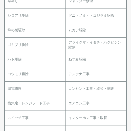
草刈り
シャッター修理
シロアリ駆除
ダニ・ノミ・トコジラミ駆除
蜂の巣駆除
ムカデ駆除
アライグマ・イタチ・ハクビシン
ゴキブリ駆除
駆除
ハト駆除
ねずみ駆除
コウモリ駆除
アンテナ工事
漏電修理
コンセント工事・取替・増設
換気扇・レンジフード工事
エアコン工事
スイッチ工事
インターホン工事・取替