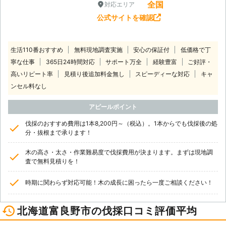
全国
対応エリア
公式サイトを確認
生活110番おすすめ
無料現地調査実施
安心の保証付
低価格で丁
寧な仕事
365日24時間対応
サポート万全
経験豊富
ご好評・
高いリピート率
見積り後追加料金無し
スピーディーな対応
キャ
ンセル料なし
アピールポイント
伐採のおすすめ費用は1本8,200円～（税込）。1本からでも伐採後の処
分・抜根まで承ります！
木の高さ・太さ・作業難易度で伐採費用が決まります。まずは現地調
査で無料見積りを！
時期に関わらず対応可能！木の成長に困ったら一度ご相談ください！
北海道富良野市の伐採口コミ評価平均