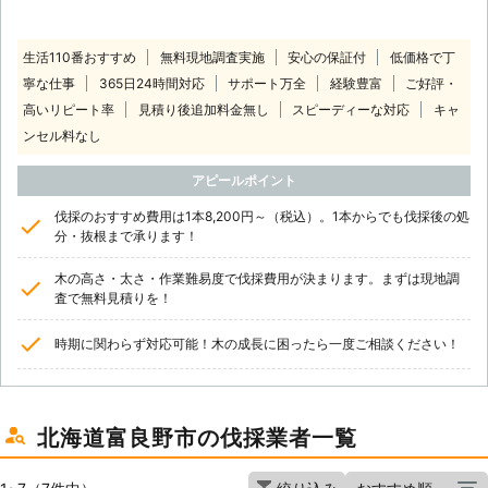
生活110番おすすめ
無料現地調査実施
安心の保証付
低価格で丁
寧な仕事
365日24時間対応
サポート万全
経験豊富
ご好評・
高いリピート率
見積り後追加料金無し
スピーディーな対応
キャ
ンセル料なし
アピールポイント
伐採のおすすめ費用は1本8,200円～（税込）。1本からでも伐採後の処
分・抜根まで承ります！
木の高さ・太さ・作業難易度で伐採費用が決まります。まずは現地調
査で無料見積りを！
時期に関わらず対応可能！木の成長に困ったら一度ご相談ください！
北海道富良野市の伐採業者一覧