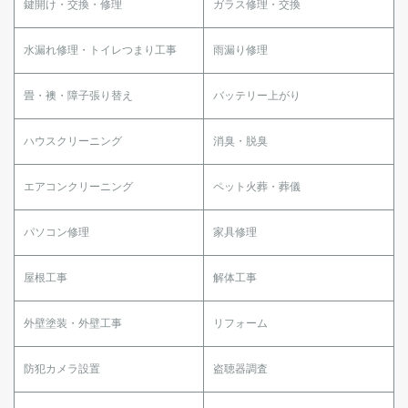
鍵開け・交換・修理
ガラス修理・交換
水漏れ修理・トイレつまり工事
雨漏り修理
畳・襖・障子張り替え
バッテリー上がり
ハウスクリーニング
消臭・脱臭
エアコンクリーニング
ペット火葬・葬儀
パソコン修理
家具修理
屋根工事
解体工事
外壁塗装・外壁工事
リフォーム
防犯カメラ設置
盗聴器調査