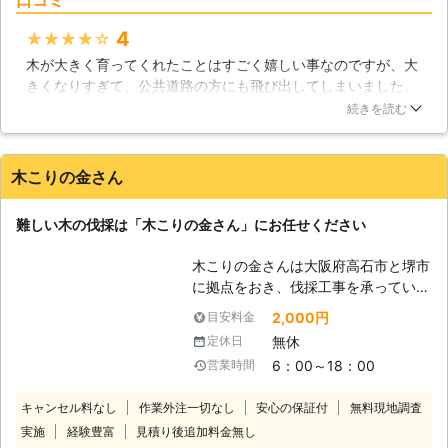
めに、お庭に木を植えているという人
庭木がある方は株式会社石照園にお問
も多いようです。しかしながら、何ら
い合わせ下さい。安全に伐採を行い、
4
★★★★★
かの理由によって木のお世話ができな
その庭木をしっかり処分させていただ
木が大きく育ってくれたことはすごく嬉しい事なのですが、大
くなり、そのまま放置してしまうとい
きます。
きくなりすぎて、公共道路の方にも飛び出してしまいました。
う人も少なくないようです。しかしな
さすがにこれはまずいと思いビショーテラシマガラスサンに伐
がら放置された木は徐々に枯れてい
続きを読む
採を依頼しました。伐採するにも、周りの安全を確認して欲し
き、いずれは倒れてしまうのです。倒
かったのですが、公共道路の管理や近隣住民への声掛けなど徹
れた先に人や建物などがあったとき
底してもらえましたよ！無事に伐ってもらえるしすごく良い業
は、大きな被害を出してしまいます。
木こりの金さん
者さんでした！
このような事態を防ぐためには、伐採
作業を行なうことが重要です。当社で
北海道
帯広市
2016年12月22日
難しい木の伐採は「木こりの金さん」にお任せください
は浦幌町の気候をよく知っているの
で、それに合わせてタイミングを計
木こりの金さんは大阪府高石市と堺市
り、安全に木を切り倒すことができま
に拠点をおき、伐採工事を承っていま
す。また伐採した木を運搬し、適切に
す。大阪府の隣接エリアはもちろんの
処分していきます。もしもお庭にお世
2,000円
目安料金
こと、北海道でもご依頼承っています
話ができなくなった木がある場合は、
無休
定休日
ので気軽にご相談ください。 【特殊
浦幌町内全域で活動する当社まで一度
6：00～18：00
営業時間
伐採が得意！ほかで断られた依頼もお
ご相談ください。
任せ】 ・大きな庭木があって伐採で
キャンセル料なし
作業外注一切なし
安心の保証付
無料現地調査
きる業者を探している ・狭い場所の
実施
経験豊富
見積り後追加料金無し
ため伐採作業を断られてしまった こ