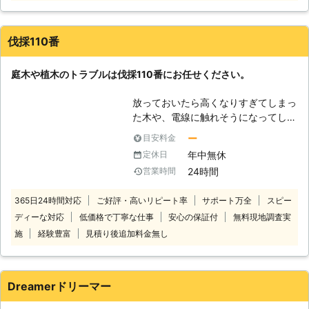
んなときは当店にお任せください！伐
採が得意だから、他店から断られたご
依頼も積極的に受け付けています。
伐採110番
「重機の入るスペースがない」「住宅
街で家がひしめきあっている」といっ
庭木や植木のトラブルは伐採110番にお任せください。
た状況での伐採は、周りの建物や電線
などに気を付けながらの作業となり、
放っておいたら高くなりすぎてしまっ
高い技術が必要です。当店では木に登
た木や、電線に触れそうになってしま
って少しずつ切り詰めていく「特殊伐
っている木など、ご自分では手に負え
採」により、安全に伐採工事をおこな
ー
目安料金
なくなってしまった木はありません
いますので安心してお任せください。
年中無休
定休日
か？ 伐採110番では、1本から伐採、
【樹木に携わり約10年のベテランが
24時間
営業時間
抜根をお受けします。 一人で悩まず
対応】 庭仕事・林業に携わってから
に伐採110番へ是非ご相談ください。
10年ほど経ちました。その前は建築
365日24時間対応
ご好評・高いリピート率
サポート万全
スピー
24時間365日、無料でお電話でのご
業を専門に50年以上の実績があり、
ディーな対応
低価格で丁寧な仕事
安心の保証付
無料現地調査実
相談をお受けしております。 【伐採
高所での作業に慣れていることが強み
110番の4つの強み】 ・庭木や植木1本
施
経験豊富
見積り後追加料金無し
です。木の上での作業をご依頼のとき
～でも伐採や抜根が可能です。 1本だ
には当店まで。いつでもご相談承って
けでも伐採、抜根をさせていただきま
います。 【剪定・草刈りから家の修
す。お気軽にお問い合せください。
理まで！頼れる何でも屋さん】 伐
Dreamerドリーマー
・立ち合いなしで作業が可能です。
採・伐根をはじめ剪定や草刈りなどの
「仕事で立ち合える時間がない」、
お庭仕事のほか、これまで培ってきた