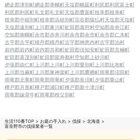
網走郡津別町
網走郡美幌町
天塩郡幌延町
利尻郡利尻富士町
利尻郡利尻町
礼文郡礼文町
天塩郡豊富町
枝幸郡枝幸町
枝幸郡中頓別町
枝幸郡浜頓別町
宗谷郡猿払村
天塩郡天塩町
天塩郡遠別町
上川郡東川町
虻田郡真狩村
空知郡奈井江町
空知郡南幌町
余市郡赤井川村
余市郡余市町
余市郡仁木町
古平郡古平町
積丹郡積丹町
古宇郡神恵内村
古宇郡泊村
岩内郡岩内町
岩内郡共和町
虻田郡倶知安町
虻田郡京極町
虻田郡喜茂別町
虻田郡留寿都村
空知郡上砂川町
夕張郡由仁町
上川郡上川町
上川郡愛別町
上川郡比布町
上川郡当麻町
上川郡東神楽町
上川郡鷹栖町
雨竜郡沼田町
雨竜郡北竜町
雨竜郡雨竜町
夕張郡長沼町
夕張郡栗山町
樺戸郡月形町
樺戸郡浦臼町
樺戸郡新十津川町
雨竜郡妹背牛町
雨竜郡秩父別町
生活110番TOP
お庭の手入れ
伐採
北海道
富良野市の伐採業者一覧