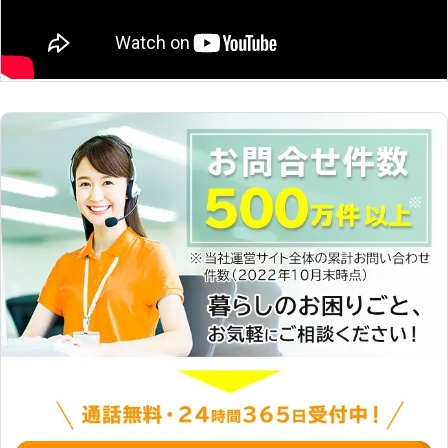
頼でも出来得る限り対応をしておりま
す。ほかの業者で断られたというお客
様は、ぜひ一度ご相談くださいませ。
●明確なお見積りで安心して作業をお
まかせ 伐採の業者の中には料金の見
積りが明確ではないところが存在しま
す。例えば○○○○円～といったよう
な料金表示ですと、HPの表示金額よ
りも見積りが跳ね上がることが考えら
れます。いざ作業が終了してみたら、
とんでもない額を請求されてしまうな
んてこともあるのです。 「料金表示
が明確な業者に依頼したい」 弊社は
正確な見積り金額をお客様に提示して
おります。ぜひ安心してご相談をいた
だけたらと思います。 ●終わりに 伐
採をすることで、伸びすぎてしまった
庭木を処分することができます。お客
様自身も庭木を手入れする手間が無く
なって、自由に使える時間が増えてと
てもいいですよね。ぜひ「北海道AAA
プロダクト」に庭木の伐採をおまかせ