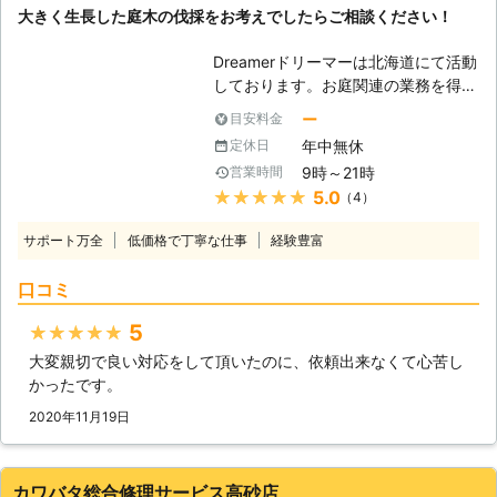
大きく生長した庭木の伐採をお考えでしたらご相談ください！
「実家が遠い」などの立ち合いが難し
建築技術を活かした家の修理も承って
い場合も、作業をおこなうことができ
います。経験豊富なスタッフが状況を
Dreamerドリーマーは北海道にて活動
ます。 ・作業が難しい場所でも対応
見て、お客様に寄り添ったサービスを
しております。お庭関連の業務を得意
いたします。 高くて手の届かない場
おこないます。 当店でできることな
としており、雑草の草刈りから庭木の
所や、危険な場所などでも大丈夫で
ら何でも対応するので、まずはお電話
ー
目安料金
伐採まで幅広く対応可能です。庭木の
す！熟練の技術を持ったスタッフがど
からお問い合わせください。現地調査
年中無休
定休日
伐採はあまり機会がないかもしれませ
んな場所でも作業いたします。 ・現
も無料でおこなっています。
9時～21時
営業時間
んが、その分、近隣への配慮や安全作
地調査や見積りは無料です。 伐採110
★★★★★
5.0
（4）
業の徹底が重要となります。例え、庭
番では分かりやすい料金設定でお見積
木一本を伐り倒すだけであっても、気
りを提示しています。 正式お見積り
サポート万全
低価格で丁寧な仕事
経験豊富
をつけなければ作業中に思わぬ方向に
後に追加料金が発生することはありま
倒れてケガ人を出してしまうかもしれ
せん。 ※対応エリア・現場状況によ
口コミ
ません。弊社は、今までの経験を活か
り、事前にお客様にご確認したうえで
して、ケガや事故がないように安全に
調査・見積もりに費用をいただく場合
5
★★★★★
伐採作業に努めます。 【伐採が必要
がございます
大変親切で良い対応をして頂いたのに、依頼出来なくて心苦し
となるとき】 庭木を植えるのは人そ
かったです。
れぞれの理由があります。同じよう
に、伐採が必要となるにもひとそれぞ
2020年11月19日
れ異なった事情があります。例えば、
今まで庭木の管理をされていた方が長
期入院、施設への入居などで管理でき
カワバタ総合修理サービス高砂店