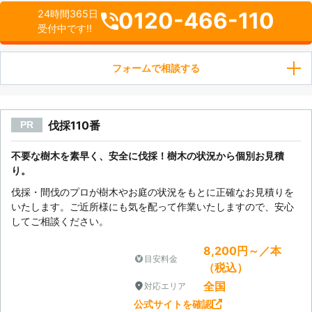
0120-466-110
24時間365日
受付中です!!
フォームで相談する
伐採110番
PR
不要な樹木を素早く、安全に伐採！樹木の状況から個別お見積
り。
伐採・間伐のプロが樹木やお庭の状況をもとに正確なお見積りを
いたします。ご近所様にも気を配って作業いたしますので、安心
してご相談ください。
8,200円～／本
目安料金
（税込）
全国
対応エリア
公式サイトを確認