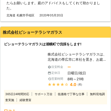
たらお願いします。庭のアドバイスもしてくれて助かりまし
の原因となってしまうでしょう。そう
た。
なってしまえば庭の環境は害虫などの
せいで悪化してしまう危険性があるの
北海道
札幌市手稲区
2020年05月20日
です。そうなる前に、手がつけられな
い庭木は処分をした方が良いかもしれ
ません。その作業が伐採です。つまり
株式会社ビショーテラシマガラス
は庭木を切り倒す作業のことを言いま
す。大切な庭木かもしれませんが、庭
ビショーテラシマガラスは浦幌町で伐採をします!
のためには切った方が良い時があるの
です。 【伐採が必要なら株式会社石
株式会社ビショーテラシマガラスは、
照園におまかせを！】 しかし、大き
北海道の帯広市に本社を置き、お庭の
くなってしまった木を切り倒すのは素
木の伐採作業を行なっている会社で
人では難しいです。もしかしたら家の
ー
目安料金
す。対応可能な地域は十勝郡浦幌町だ
方角に倒してしまい、屋根や外壁など
日曜日/祝日
定休日
けになっていますが、その分町の魅力
を破損させてしまうかもしれません。
8時～21時
営業時間
を知りつくした地域密着型の企業なの
そうさせないためにも私たち株式会社
★★★★★
4.0
（6）
です。土曜日でも作業ができるので、
石照園のような庭作業に慣れた業者に
平日は忙しいという人でも安心です。
依頼をした方が良いです。私たちは庭
365日24時間対応
サポート万全
低価格で丁寧な仕事
無料現地調
【伐採をしましょう】 人口5,100人ほ
仕事を主に行っている業者であり、庭
査実施
経験豊富
どの浦幌町ですが、町内には豊かな自
木は専門としています。庭木の伐採も
然が残り、お家でも自然とふれあうた
得意としていますので、どうぞ邪魔な
口コミ