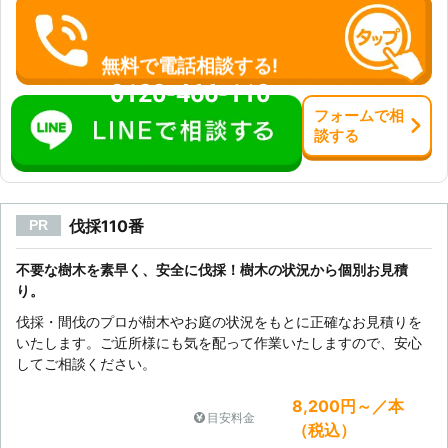
くださいませ。
無料で電話相談する!
0120-466-110
フォーム
で
相
談
する
伐採110番
PR
不要な樹木を素早く、安全に伐採！樹木の状況から個別お見積
り。
伐採・間伐のプロが樹木やお庭の状況をもとに正確なお見積りを
いたします。ご近所様にも気を配って作業いたしますので、安心
してご相談ください。
8,200円～／本
目安料金
（税込）