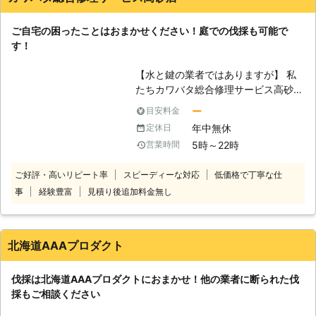
なくなってしまった。家や土地を売却
するために、庭木を伐採しなくてはな
ご自宅の困ったことはおまかせください！庭での伐採も可能で
らない、などです。きちんと管理する
す！
方がいなければ、枝葉が生い茂って隣
家に迷惑がかかってしまうこともあり
【水と鍵の業者ではありますが】 私
ます。近隣トラブルを防止するためと
たちカワバタ総合修理サービス高砂店
思って、前向きに伐採を検討すること
はトイレの詰まりや鍵開けなどを取り
も大事です。庭木の大きさ、太さにも
ー
目安料金
扱ってきました。しかし、これら以外
よりますが、伐採作業には時間がかか
年中無休
定休日
にもできることは多数あるのです。伐
ることもありますので、計画的にご検
5時～22時
営業時間
採はその中の1つとして皆さまにご利
討ください。
用いただけます。皆さまの庭にいらな
ご好評・高いリピート率
スピーディーな対応
低価格で丁寧な仕
い庭木がありましたら、ぜひとも私た
事
経験豊富
見積り後追加料金無し
ちに伐採をおまかせください。得意な
ことは水道などの修理だけではないの
です。 【安全第一に行っておりま
す】 カワバタ総合修理サービス高砂
北海道AAAプロダクト
店の伐採は皆さまのお庭で行うことが
多いです。そのために皆さまやご近所
伐採は北海道AAAプロダクトにおまかせ！他の業者に断られた伐
の方々の住宅に傷をつけないようにす
採もご相談ください
ること、人に当たらないように伐採を
することに常に気を使っております。