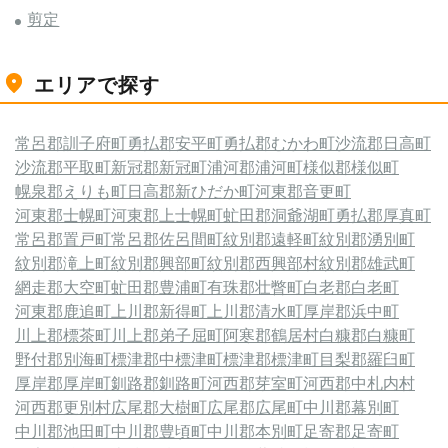
剪定
エリアで探す
常呂郡訓子府町
勇払郡安平町
勇払郡むかわ町
沙流郡日高町
沙流郡平取町
新冠郡新冠町
浦河郡浦河町
様似郡様似町
幌泉郡えりも町
日高郡新ひだか町
河東郡音更町
河東郡士幌町
河東郡上士幌町
虻田郡洞爺湖町
勇払郡厚真町
常呂郡置戸町
常呂郡佐呂間町
紋別郡遠軽町
紋別郡湧別町
紋別郡滝上町
紋別郡興部町
紋別郡西興部村
紋別郡雄武町
網走郡大空町
虻田郡豊浦町
有珠郡壮瞥町
白老郡白老町
河東郡鹿追町
上川郡新得町
上川郡清水町
厚岸郡浜中町
川上郡標茶町
川上郡弟子屈町
阿寒郡鶴居村
白糠郡白糠町
野付郡別海町
標津郡中標津町
標津郡標津町
目梨郡羅臼町
厚岸郡厚岸町
釧路郡釧路町
河西郡芽室町
河西郡中札内村
河西郡更別村
広尾郡大樹町
広尾郡広尾町
中川郡幕別町
中川郡池田町
中川郡豊頃町
中川郡本別町
足寄郡足寄町