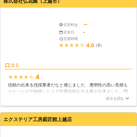
株式会社弘花園（上越市）
ック」では、木の伐採を行っておりま
屋 新発田店」はお客様が所有する庭
す。 邪魔になってしまった木や大き
木を責任持って処分いたします。 ●
く育ちすぎてしまった木など、様々な
創業33年の強み！確かな腕で安全な
木の伐採に対応いたします。 ご家庭
伐採をおこないます 伐採の作業は危
ー
目安料金
などのいらなくなった木の伐採なども
険が付き物です。高くそびえる庭木が
-
定休日
受け付けておりますので、お気軽にご
予想外の方向に倒れてしまったら、お
営業時間
相談ください。 木の伐採は弊社にお
客様のご自宅にぶつかって破損をさせ
★★★★★
4.0
（3）
任せください。 皆様からのご連絡を
てしまうかもしれません。 また倒れ
心よりお待ちしております。
た先に人が居たら、人身事故につなが
ってしまうことも。そのため伐採業者
口コミ
は高い技術を持ったところに依頼する
ほうが安心ですよね。 弊社は創業33
4
★★★★★
年の長い実績を持っています。これだ
信頼の出来る伐採業者だなと感じました、透明性の高い見積も
け長いこと伐採の業者を続けてこられ
りだったので納得した上で作業依頼をする事が出来ました。問
たのは、お客様の期待に応えてきたと
い合わせの時も凄く親切だなと感じました、わからない部分も
続きを読む
いう証明です。ぜひ安心の作業は「や
丁寧に説明してくれたので。伐採した木も細かく切ってもらえ
さしい便利屋新発田店」におまかせい
たので後処理がしやすかったですね。どんな木にも対応しても
ただけたらと思います。 ●女性スタ
らえるのでおすすめの業者ですね。
エクステリア工房庭匠館上越店
ッフの同行可能！女性のお客様も安心
新潟県
上越市
2016年11月29日
してご利用頂けます 女性の方です
と、屈強な躰を持った男のスタッフと