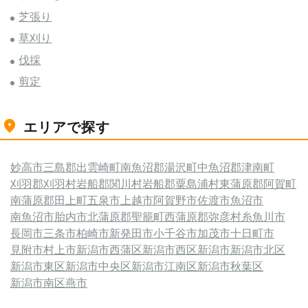
芝張り
草刈り
伐採
剪定
エリアで探す
妙高市
三島郡出雲崎町
南魚沼郡湯沢町
中魚沼郡津南町
刈羽郡刈羽村
岩船郡関川村
岩船郡粟島浦村
東蒲原郡阿賀町
南蒲原郡田上町
五泉市
上越市
阿賀野市
佐渡市
魚沼市
南魚沼市
胎内市
北蒲原郡聖籠町
西蒲原郡弥彦村
糸魚川市
長岡市
三条市
柏崎市
新発田市
小千谷市
加茂市
十日町市
見附市
村上市
新潟市西蒲区
新潟市西区
新潟市
新潟市北区
新潟市東区
新潟市中央区
新潟市江南区
新潟市秋葉区
新潟市南区
燕市