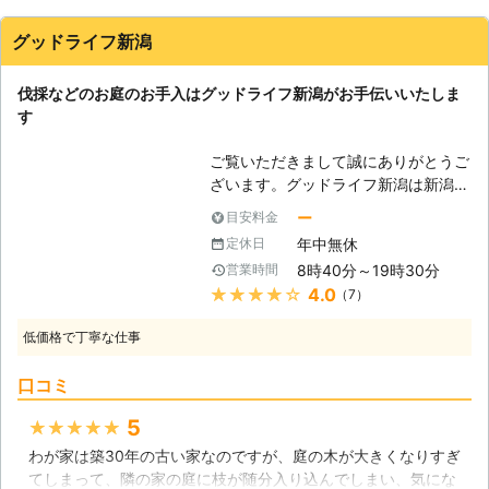
グッドライフ新潟
伐採などのお庭のお手入はグッドライフ新潟がお手伝いいたしま
す
ご覧いただきまして誠にありがとうご
ざいます。グッドライフ新潟は新潟市
を活動拠点としており、草刈りや剪
ー
目安料金
定・伐採などのお庭のお手入れのお手
年中無休
定休日
伝いを行っております。伐採という言
8時40分～19時30分
営業時間
葉を聞くと、木々の生い茂った森林の
★★★★★
4.0
（7）
木を切り倒すような大規模なものを思
い浮かべられるかもしれませんが、森
低価格で丁寧な仕事
林だけではなく個人宅や集合住宅の樹
木を伐採しております。伐採作業が必
口コミ
要な場合は、是非当店までお問合せく
ださい。 【伐採はお任せください】
5
★★★★★
住宅の庭に木を植えていらっしゃる方
わが家は築30年の古い家なのですが、庭の木が大きくなりすぎ
は、その木が生長するにつれて様々な
てしまって、隣の家の庭に枝が随分入り込んでしまい、気にな
悩みを抱える方が多いです。例を言え