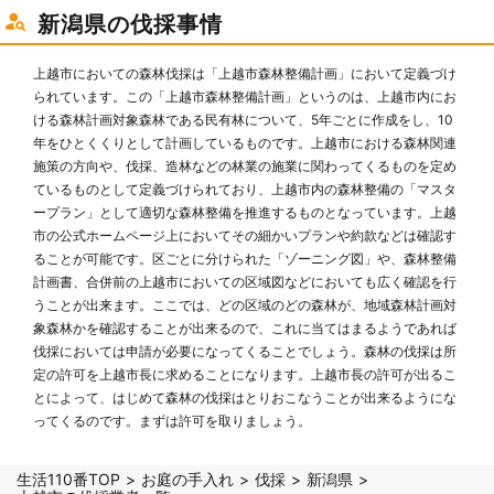
新潟県の伐採事情
上越市においての森林伐採は「上越市森林整備計画」において定義づけ
られています。この「上越市森林整備計画」というのは、上越市内にお
ける森林計画対象森林である民有林について、5年ごとに作成をし、10
年をひとくくりとして計画しているものです。上越市における森林関連
施策の方向や、伐採、造林などの林業の施業に関わってくるものを定め
ているものとして定義づけられており、上越市内の森林整備の「マスタ
ープラン」として適切な森林整備を推進するものとなっています。上越
市の公式ホームページ上においてその細かいプランや約款などは確認す
ることが可能です。区ごとに分けられた「ゾーニング図」や、森林整備
計画書、合併前の上越市においての区域図などにおいても広く確認を行
うことが出来ます。ここでは、どの区域のどの森林が、地域森林計画対
象森林かを確認することが出来るので、これに当てはまるようであれば
伐採においては申請が必要になってくることでしょう。森林の伐採は所
定の許可を上越市長に求めることになります。上越市長の許可が出るこ
とによって、はじめて森林の伐採はとりおこなうことが出来るようにな
ってくるのです。まずは許可を取りましょう。
生活110番TOP
お庭の手入れ
伐採
新潟県