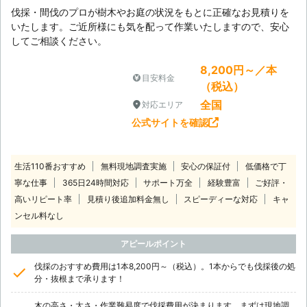
伐採・間伐のプロが樹木やお庭の状況をもとに正確なお見積りを
いたします。ご近所様にも気を配って作業いたしますので、安心
してご相談ください。
8,200円～／本
目安料金
（税込）
全国
対応エリア
公式サイトを確認
生活110番おすすめ
無料現地調査実施
安心の保証付
低価格で丁
寧な仕事
365日24時間対応
サポート万全
経験豊富
ご好評・
高いリピート率
見積り後追加料金無し
スピーディーな対応
キャ
ンセル料なし
アピールポイント
伐採のおすすめ費用は1本8,200円～（税込）。1本からでも伐採後の処
分・抜根まで承ります！
木の高さ・太さ・作業難易度で伐採費用が決まります。まずは現地調