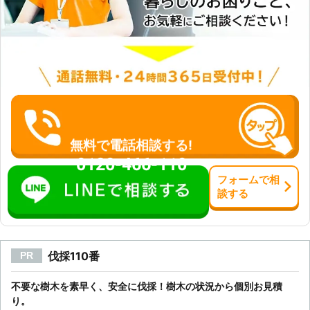
無料で電話相談する!
0120-466-110
フォーム
で
相
談
する
伐採110番
PR
不要な樹木を素早く、安全に伐採！樹木の状況から個別お見積
り。