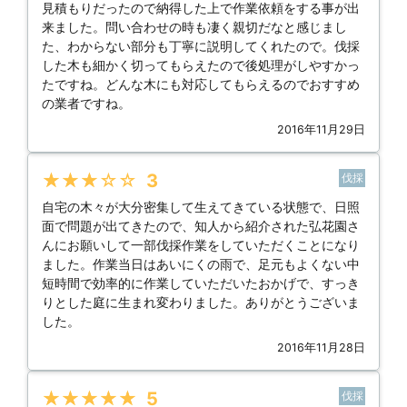
見積もりだったので納得した上で作業依頼をする事が出
来ました。問い合わせの時も凄く親切だなと感じまし
た、わからない部分も丁寧に説明してくれたので。伐採
した木も細かく切ってもらえたので後処理がしやすかっ
たですね。どんな木にも対応してもらえるのでおすすめ
の業者ですね。
2016年11月29日
★★★★★
3
伐採
自宅の木々が大分密集して生えてきている状態で、日照
面で問題が出てきたので、知人から紹介された弘花園さ
んにお願いして一部伐採作業をしていただくことになり
ました。作業当日はあいにくの雨で、足元もよくない中
短時間で効率的に作業していただいたおかげで、すっき
りとした庭に生まれ変わりました。ありがとうございま
した。
2016年11月28日
★★★★★
5
伐採