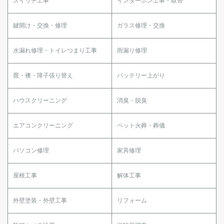
スイッチ工事
インターホン工事・取替
鍵開け・交換・修理
ガラス修理・交換
水漏れ修理・トイレつまり工事
雨漏り修理
畳・襖・障子張り替え
バッテリー上がり
ハウスクリーニング
消臭・脱臭
エアコンクリーニング
ペット火葬・葬儀
パソコン修理
家具修理
屋根工事
解体工事
外壁塗装・外壁工事
リフォーム