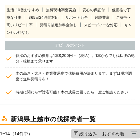
生活110番おすすめ
無料現地調査実施
安心の保証付
低価格で丁
寧な仕事
365日24時間対応
サポート万全
経験豊富
ご好評・
高いリピート率
見積り後追加料金無し
スピーディーな対応
キャ
ンセル料なし
アピールポイント
伐採のおすすめ費用は1本8,200円～（税込）。1本からでも伐採後の処
分・抜根まで承ります！
木の高さ・太さ・作業難易度で伐採費用が決まります。まずは現地調
査で無料見積りを！
時期に関わらず対応可能！木の成長に困ったら一度ご相談ください！
新潟県上越市の伐採業者一覧
1~14（14件中）
絞り込み