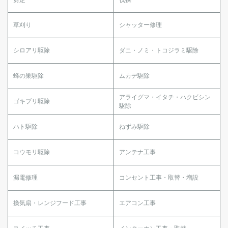
草刈り
シャッター修理
シロアリ駆除
ダニ・ノミ・トコジラミ駆除
蜂の巣駆除
ムカデ駆除
アライグマ・イタチ・ハクビシン
ゴキブリ駆除
駆除
ハト駆除
ねずみ駆除
コウモリ駆除
アンテナ工事
漏電修理
コンセント工事・取替・増設
換気扇・レンジフード工事
エアコン工事