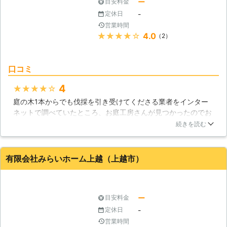
ー
目安料金
-
定休日
営業時間
★★★★★
4.0
（2）
口コミ
4
★★★★★
庭の木1本からでも伐採を引き受けてくださる業者をインター
ネットで調べていたところ、お庭工房さんが見つかったのでお
願いしました。ホームページが私のニーズに合っていたこと
続きを読む
と、価格が特に安かったことが選んだ理由です。1本とはいえ
かなり大きく生長している木なので難儀すると思ってました
が、職人さんひとりで当日中に後片付けまで含めて綺麗に作業
有限会社みらいホーム上越（上越市）
してくださり、本当に助かりました。今後は庭の手入れもお願
いしたいと思います。
新潟県
上越市
2016年12月12日
ー
目安料金
-
定休日
営業時間