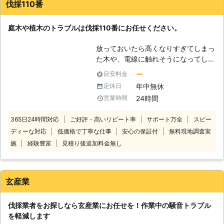
伐採110番
客様目線での作業を心がけているから
こそ、適当な作業は一切いたしません
庭木や植木のトラブルは伐採110番にお任せください。
ので、ご安心ください。 伐採作業以
外にもお庭のことで何かありました
放っておいたら高くなりすぎてしまっ
ら、弊社までお気軽にお問い合わせく
た木や、電線に触れそうになってしま
ださい。
っている木など、ご自分では手に負え
ー
目安料金
なくなってしまった木はありません
年中無休
定休日
か？ 伐採110番では、1本から伐採、
24時間
営業時間
抜根をお受けします。 一人で悩まず
に伐採110番へ是非ご相談ください。
365日24時間対応
ご好評・高いリピート率
サポート万全
スピー
24時間365日、無料でお電話でのご
ディーな対応
低価格で丁寧な仕事
安心の保証付
無料現地調査実
相談をお受けしております。 【伐採
110番の4つの強み】 ・庭木や植木1本
施
経験豊富
見積り後追加料金無し
～でも伐採や抜根が可能です。 1本だ
けでも伐採、抜根をさせていただきま
す。お気軽にお問い合せください。
玄産業
・立ち合いなしで作業が可能です。
「仕事で立ち合える時間がない」、
伐採業者をお探しなら玄産業にお任せを！作業中の騒音トラブル
「実家が遠い」などの立ち合いが難し
を軽減します
い場合も、作業をおこなうことができ