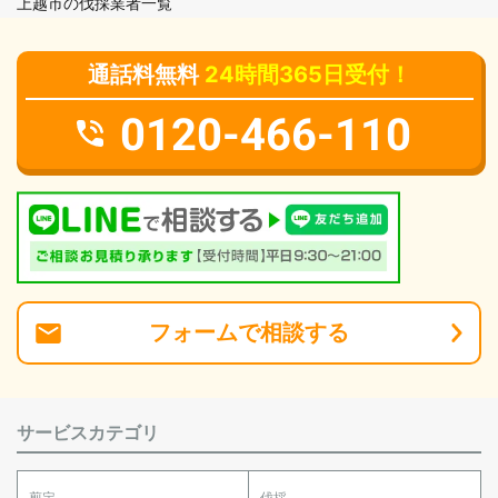
上越市の伐採業者一覧
通話料無料
24時間365日受付！
0120-466-110
フォーム
で
相談
する
サービスカテゴリ
剪定
伐採