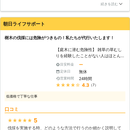
っていました。そこで、グリーンライフ新潟さんに伐採をお願
ば、想像以上に木が大きくなりすぎて
続きを読む
いしてみました。とても大きな木なので、安全面を心配してい
しまったために、隣の家の敷地内に入
ましたが、てきぱきと作業をしてくれて、隣の家に迷惑をかけ
ってしまったり、電線に枝が接触しそ
ることもなく作業をしてくれました。
うで危険などという悩みです。このよ
朝日ライフサポート
うな状態で木を放置しておくと、ご近
新潟県
新潟市東区
2016年12月26日
所トラブルに発展してしまうこともあ
樹木の伐採には危険がつきもの！私たちが代行いたします！
ります。そうならないためにも、事前
に枝を切るなどの対策を打つことが必
【庭木に潜む危険性】 雑草の草むし
要となります。しかし、木は常に成長
りを経験したことがない人はほとんど
を続けるもので、伸びるたびに枝を切
いないでしょう。雑草は繁茂すれば、
ー
目安料金
っていては手間がかかりすぎるので、
周囲に行き渡るはずの栄養分や日光を
根元から伐採をしてほしいというご相
無休
定休日
奪ってしまいます。そのまま放置すれ
談も多数寄せられています。しかし、
24時間
営業時間
ば、目的の草花の生育が滞るだけでな
伐採というのは個人で行おうとすると
★★★★★
4.3
（7）
く、害虫や病気が発生する温床になり
倒れる方向などの予測もつかず、思い
かねないのです。雑草ではありません
もよらないケガや事故などを引き起こ
低価格で丁寧な仕事
が、庭木でも似たようなことが起きる
してしまう危険が常に付きまとうもの
恐れがあります。枝葉が茂り、密集し
です。伐採のことでしたら是非当店に
口コミ
た庭木でも同様の問題が発生します。
お任せください。安全第一で迅速かつ
豪雪地帯である新潟県では、雪が積も
5
★★★★★
丁寧に作業を進めさせていただきま
ることにより、枝が折れて落下する危
す。
伐採を実施する時、どのような方法で行うのか細かく説明して
険もありあんす。しかし雑草とは違