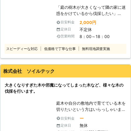
ます。 ・作業が難しい場所でも対応
「庭の樹木が大きくなって隣の家に迷
いたします。 高くて手の届かない場
惑をかけているから伐採したい」
所や、危険な場所などでも大丈夫で
「お庭を広くしたいから庭木を伐採し
す！熟練の技術を持ったスタッフがど
2,000円
目安料金
てほしい」 「ご近所迷惑にならない
んな場所でも作業いたします。 ・現
不定休
定休日
よう騒音が少ない機材で伐採してほし
地調査や見積りは無料です。 伐採110
8：00～18：00
営業時間
い」 このようなお悩みで伐採業者を
番では分かりやすい料金設定でお見積
お探しでしたらぜひ当社までご連絡く
りを提示しています。 正式お見積り
スピーディーな対応
低価格で丁寧な仕事
無料現地調査実施
ださい。当社は現地調査（無料）で樹
後に追加料金が発生することはありま
木を確認し、最適な伐採方法をご提案
せん。 ※対応エリア・現場状況によ
いたします。お客様の悩みごとを解決
り、事前にお客様にご確認したうえで
するお手伝いを致しますのでお気軽に
調査・見積もりに費用をいただく場合
株式会社 ソイルテック
ご相談ください。 例えば、「幹が太
がございます
いから作業中に騒音トラブルにならな
大きくなりすぎた木や邪魔になってしまった木など、様々な木の
いように配慮してほしい」という方に
伐採を行います。
は騒音を軽減するタイプのチェーンソ
ーを使用いたします。当社はご近所様
庭木や自分の敷地内で育てている木を
へのご迷惑にならないよう配慮しつ
切りたいという方はいらっしゃいませ
つ、効率的に伐採させて頂きます。
んか。 その理由は様々ですが、多く
その他にも、伐採後の切株にオイルを
ー
目安料金
の場合は邪魔になったりするなど、自
塗って保護するほか、ご希望があれば
無休
定休日
身の生活で困ることがある場合が多い
伐根することもできます。お客様のお