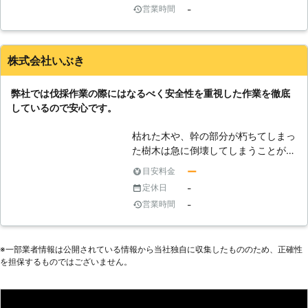
-
営業時間
方もまずは弊社の方へお電話下さい。
徹底的にサポート致します！
株式会社いぶき
弊社では伐採作業の際にはなるべく安全性を重視した作業を徹底
しているので安心です。
枯れた木や、幹の部分が朽ちてしまっ
た樹木は急に倒壊してしまうことがあ
ります。倒壊した樹木の下敷きになっ
ー
目安料金
てしまえば大惨事は免れないことが多
-
定休日
いです。このようなことを防ぐために
-
営業時間
も弊社では枯れてしまった木や朽ちて
いる樹木などを徹底して伐採するよう
にしています。点検作業なども行うこ
※⼀部業者情報は公開されている情報から当社独⾃に収集したもののため、正確性
とが可能で危険な樹木をまとめて処分
を担保するものではございません。
することが可能です。もちろん作業を
進める際にも周囲の安全性を考慮して
低価格でのご提案を行っています。切