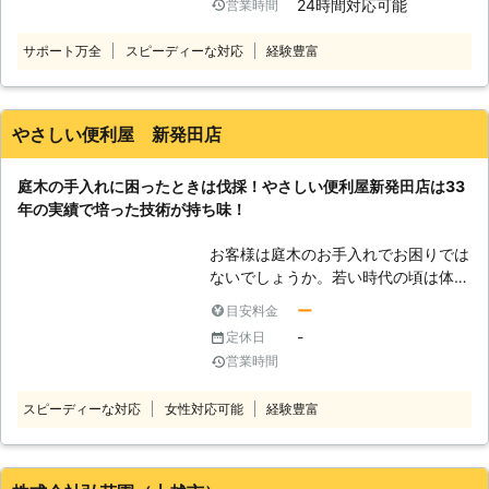
24時間対応可能
営業時間
のではないでしょうか。 例えば、大
悩みにそって臨機応変に対応しますの
きく育ちすぎてしまったものや、家や
で伐採は当社までご依頼くださいま
サポート万全
スピーディーな対応
経験豊富
近所の方などの邪魔になってしまって
せ。
いるものなどが多いはずです。 中に
は成長しすぎた結果、危険につながり
そうになってしまっているものもある
やさしい便利屋 新発田店
かもしれません。 しかし、木を伐採
するためにはそのための技術や適切な
庭木の手入れに困ったときは伐採！やさしい便利屋新発田店は33
知識などが必要になる場合がありま
年の実績で培った技術が持ち味！
す。 その理由は、木の切り方はもち
ろん、木を切った後の処理がわからな
お客様は庭木のお手入れでお困りでは
いと事故につながることがあるからで
ないでしょうか。若い時代の頃は体力
す。 例えば、木を切った後によくわ
があって庭木のお手入れをすることが
からないまま処理をしようとして、思
ー
目安料金
できても、年を重ねると体を動かす作
わぬ方向に倒れてしまい、大きな事故
-
定休日
業が困難になってしまいます。 また
に発展してしまうことがあります。
営業時間
年金暮らしの方ですと金銭的にも余裕
そのため、何も知らないまま伐採する
が無く、定期的に業者に庭木の作業を
ことはオススメいたしません。 もし
スピーディーな対応
女性対応可能
経験豊富
任せることができない人もいらっしゃ
も木を切るときには伐採の知識と技術
ると思います。年配の方で木のお手入
を持ち合わせた方に依頼してみましょ
れにお困りでしたら、伐採をして庭木
う。 弊社こと「株式会社 ソイルテ
を処分しませんか。 「やさしい便利