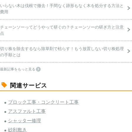
いらない木は伐根で撤去！手間なく跡形もなく木を処分する方法と
費用
チェーンソーってどうやって研ぐの？チェーンソーの研ぎ方と注意
点
切り株を除去するなら除草剤で枯らす！もう放置しない切り株処理
の手順とは
最新記事をもっと見る
関連サービス
ブロック工事・コンクリート工事
アスファルト工事
シャッター修理
砂利敷き