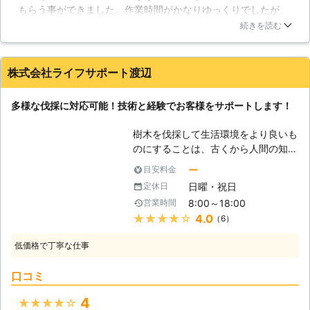
もらう事ができました。作業時間がかなりゆっくりでしたが、
い、庭木は簡単には抜いたり切ったり
一生懸命対応してくれたので、イライラしてしまう事はなかっ
できるものではありません。だからこ
続きを読む
たです。スタッフの人が気軽に話しかけてくれたので、緊張し
そ、木の扱いに長けた業者の出番とな
ないで快適に利用する事ができました。その他にも費用は少し
るのです。私たち「朝日ライフサポー
高かったのですが、全然支払う事ができる想定範囲内のお金に
ト」は、庭木のお手入れを中心に、住
株式会社ライフサポート渡辺
抑える事ができたの、お金の負担を最小限に抑える事ができて
まいの問題をいくつも解決してきまし
感謝しています。
た。困った時のパートナーとして、私
多様な伐採に対応可能！技術と経験でお客様をサポートします！
たちが力を貸します。 【大きな庭木
新潟県
新潟市北区
2016年12月28日
ほど気を付けて】 当たり前のようで
樹木を伐採して生活環境をより良いも
すが、庭木の伐採はその木が大きいほ
のにすることは、古くから人間の知恵
ど伐採に危険を伴います。作業の難易
として行われてきたことです。です
ー
目安料金
度も高くなるため、多くの業者は木が
が、現在では各地の開発状況も整えら
高くなるほど料金も増加していきま
日曜・祝日
定休日
れており。日常的にチェーンソーなど
す。中には節約のためにと自分で行う
8:00～18:00
営業時間
を使った伐採を行うことは少なったこ
人もいますが、何度も言うように危険
★★★★★
4.0
（6）
とから、いざ伐採が必要な際に慣れな
な作業です。ひょっとしたら、お金に
い作業が危険やトラブルを招くことも
かえられない事態に陥る恐れもありま
低価格で丁寧な仕事
見られています。当社ライフサポート
す。伐採は滅多に行う作業でもありま
渡辺では、そんな伐採作業に長い経験
せんので、無理をせずに業者に任せる
口コミ
と積み重ねた確かな技術がございま
べきなのです。
す。お客様の安全をお守りし、ご満足
4
★★★★★
いただける伐採サービスの提供を目指