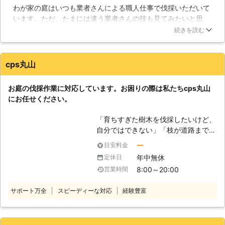
わが家の庭はいつも業者さんによる職人仕事で伐採いただいて
しておりますので、ぜひお気軽にご依
います。ただ、たまには違う業者さんの技も見てみたいと思
頼ご相談をお寄せください。 【幅広
い、こちらの業者さんへ頼もうということに。伐採の技術はさ
い伐採サービスをお届けします】 伐
続きを読む
すがの一言でした。自分でやると大変な出来事ですが、業者に
採とは木を切る作業ですが、それを取
頼めばあっという間の出来事です。これからも引き続き利用し
り巻く状況には実に様々なものがあり
ていきたいと思っています。よろしくおねがいします。
ます。所有している山の状態を整えた
cps丸山
い、住宅地で大きくなりすぎた庭木を
新潟県
新潟市西区
2016年11月30日
取り除きたい、集合住宅の環境整備を
お庭の伐採作業に対応しています。お困りの際は私たちcps丸山
行いたいなど、周囲の環境に合わせて
にお任せください。
適切な伐採方法も違ってきます。当社
の伐採技術は広範囲の大規模伐採か
「育ちすぎた樹木を伐採したいけど、
ら、狭い場所での庭木の伐採まで、あ
自分ではできない」「枝が道路まで伸
らゆる場面に柔軟な対応を検討するこ
びてしまい近隣の迷惑になっている」
ー
目安料金
とが可能です。お客様のご希望をお伺
このようなときは私たちcps丸山にお
いし、丁寧な現地調査を行った上で最
年中無休
定休日
任せください。個人では対応できない
適な作業内容をご提案させていただき
8:00～20:00
営業時間
ようなお庭の伐採に従事させていただ
ますので、気になることがあった時に
きます。 弊社に在籍しているスタッ
は、まず当社スタッフによる現地調査
サポート万全
スピーディーな対応
経験豊富
フは、みな経験豊富で実績豊富な施工
をご利用ください。
のプロです。お客様のご要望やご希望
に沿った形で作業を行い、満足いただ
ける仕上がりを提供します。 常にお