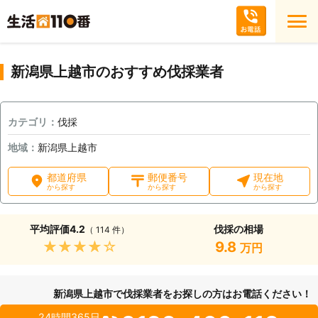
新潟県上越市のおすすめ伐採業者
カテゴリ：
伐採
地域：
新潟県上越市
都道府県
郵便番号
現在地
から探す
から探す
から探す
平均評価
4.2
伐採の相場
（ 114 件）
★★★★★
9.8
万円
新潟県上越市で伐採業者をお探しの方はお電話ください！
24時間365日