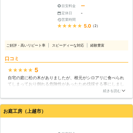
家で二人きりになってしまうのはとて
ー
目安料金
も怖いですよね。また男性スタッフで
-
定休日
すとついつい威圧されてしまって、要
営業時間
望を伝えることができないかもしれま
★★★★★
5.0
（2）
せん。 「同性のスタッフだと助かる
のに」 弊社は女性スタッフによる対
応をおこなっています。お客様がご希
ご好評・高いリピート率
スピーディーな対応
経験豊富
望でしたら、当日の作業に同行をさせ
ますので、気軽にお申し付けくださ
口コミ
い。 ●終わりに 庭木のお手入れを業
者に定期的にお願いをすると、料金が
5
★★★★★
かさんで生活費の負担になってしまい
ます。もし「これ以上の木を持ち続け
自宅の庭に松の木がありましたが、根元がシロアリに食べられ
るのは無理！」と感じるようでしたら
てしまっており倒れる危険性があったため伐採する事にしまし
「やさしい便利屋新発田店」に庭木の
た。樹齢も高く大きな松の木で、近くに建物があるため難しい
続きを読む
伐採をおまかせいただけたらと思いま
作業でしたが、緻密な計算により正確な伐採をしてもらう事が
す。
出来て良かったです。作業員の方も親しみやすく、こちらの希
望など伝えやすかったです。
お庭工房（上越市）
新潟県
上越市
2016年12月14日