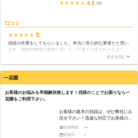
★★★★★
4.5
（2）
口コミ
5
★★★★★
伐採の作業をしてもらいました、本当に良心的な業者だと思い
ます、伐採の技術が非常に高いなって素人ですがわかりまし
た。打ち合わせをしっかりとやってもらえたので色々と納得し
続きを読む
た上で作業をしてもらえるのがよかったですね、作業も打ち合
わせ通りの作業だったので完璧だなと思いました。費用も他の
業者と比較したんですが良心的だと思います。
一花園
新潟県
上越市
2016年11月11日
お客様のお悩みを早期解決致します！伐採のことでお困りなら一
花園をご利用下さい。
お客様の庭木の伐採は、ぜひ弊社にお
任せ下さい！迅速な対応でお客様のお
悩みを早期解決致します。業者へ一度
ー
目安料金
も依頼したことが無く、どのように依
-
定休日
頼を行えば良いのか分からないという