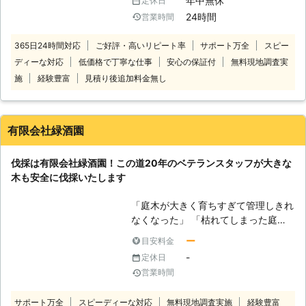
年中無休
定休日
か？ 伐採110番では、1本から伐採、
24時間
営業時間
抜根をお受けします。 一人で悩まず
に伐採110番へ是非ご相談ください。
365日24時間対応
ご好評・高いリピート率
サポート万全
スピー
24時間365日、無料でお電話でのご
ディーな対応
低価格で丁寧な仕事
安心の保証付
無料現地調査実
相談をお受けしております。 【伐採
110番の4つの強み】 ・庭木や植木1本
施
経験豊富
見積り後追加料金無し
～でも伐採や抜根が可能です。 1本だ
けでも伐採、抜根をさせていただきま
す。お気軽にお問い合せください。
有限会社緑酒園
・立ち合いなしで作業が可能です。
「仕事で立ち合える時間がない」、
伐採は有限会社緑酒園！この道20年のベテランスタッフが大きな
「実家が遠い」などの立ち合いが難し
木も安全に伐採いたします
い場合も、作業をおこなうことができ
ます。 ・作業が難しい場所でも対応
「庭木が大きく育ちすぎて管理しきれ
いたします。 高くて手の届かない場
なくなった」 「枯れてしまった庭木
所や、危険な場所などでも大丈夫で
の対処に困っている」 「植木に害虫
す！熟練の技術を持ったスタッフがど
ー
目安料金
が毎年発生するから伐採してほしい」
んな場所でも作業いたします。 ・現
-
定休日
このように伐採をご要望なら有限会社
地調査や見積りは無料です。 伐採110
営業時間
緑酒園にご依頼ください。当店は岐阜
番では分かりやすい料金設定でお見積
県可児市に拠点をおき、樹木の伐採を
りを提示しています。 正式お見積り
サポート万全
スピーディーな対応
無料現地調査実施
経験豊富
はじめ剪定や草刈りなどお庭仕事を承