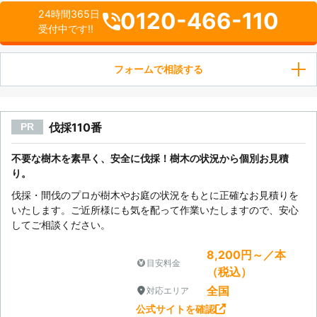
0120-466-110
24時間365日
受付中です!!
フォームで相談する
伐採110番
PR
不要な樹木を素早く、安全に伐採！樹木の状況から個別お見積
り。
伐採・間伐のプロが樹木やお庭の状況をもとに正確なお見積りを
いたします。ご近所様にも気を配って作業いたしますので、安心
してご相談ください。
8,200円～／本
目安料金
（税込）
全国
対応エリア
公式サイトを確認