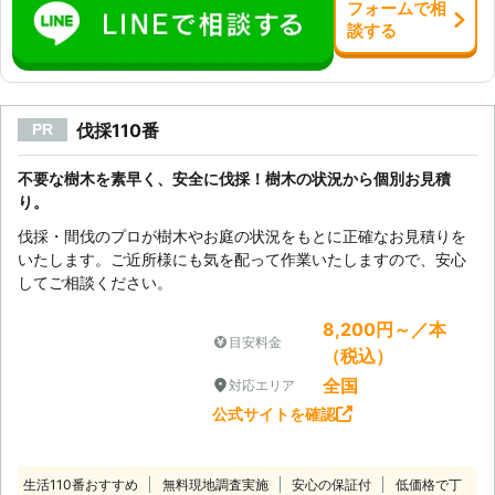
フォーム
で
相
談
する
伐採110番
PR
不要な樹木を素早く、安全に伐採！樹木の状況から個別お見積
り。
伐採・間伐のプロが樹木やお庭の状況をもとに正確なお見積りを
いたします。ご近所様にも気を配って作業いたしますので、安心
してご相談ください。
8,200円～／本
目安料金
（税込）
全国
対応エリア
公式サイトを確認
生活110番おすすめ
無料現地調査実施
安心の保証付
低価格で丁