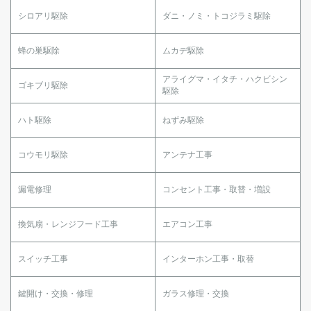
シロアリ駆除
ダニ・ノミ・トコジラミ駆除
蜂の巣駆除
ムカデ駆除
アライグマ・イタチ・ハクビシン
ゴキブリ駆除
駆除
ハト駆除
ねずみ駆除
コウモリ駆除
アンテナ工事
漏電修理
コンセント工事・取替・増設
換気扇・レンジフード工事
エアコン工事
スイッチ工事
インターホン工事・取替
鍵開け・交換・修理
ガラス修理・交換