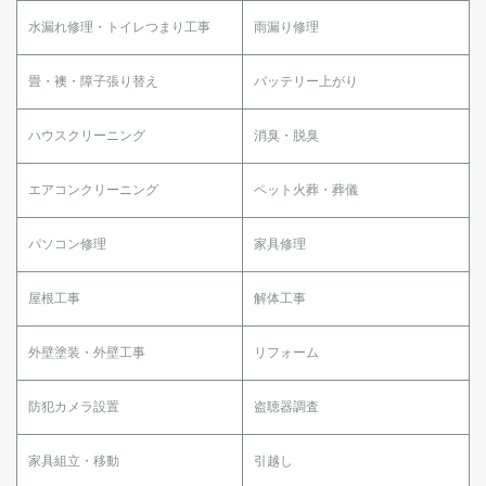
水漏れ修理・トイレつまり工事
雨漏り修理
畳・襖・障子張り替え
バッテリー上がり
ハウスクリーニング
消臭・脱臭
エアコンクリーニング
ペット火葬・葬儀
パソコン修理
家具修理
屋根工事
解体工事
外壁塗装・外壁工事
リフォーム
防犯カメラ設置
盗聴器調査
家具組立・移動
引越し