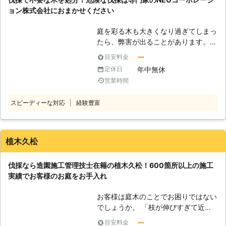
と、予想外な場所に木が倒れてしまう
任せください。 ●この道20年以上の
ョン株式会社におまかせください
おそれがある為です。 倒れた木が近
ベテランが対応！お庭のことはお任せ
隣のご自宅に直撃するなんてこと
ください 当店ではお庭仕事に携わり
庭を彩る木も大きくなり過ぎてしまっ
も……。 そのようなことを防ぐために
20年以上のベテランスタッフが作業
たら、弊害が出ることがあります。大
は、「森と樹と」に伐採をお任せくだ
をおこないます。ベテランスタッフだ
きな影を作って家の日当たりを悪くし
さい。弊社は、チェーンソーの技術に
ー
目安料金
からこそ、手際よくスムーズに作業が
てしまったり、隣の敷地まで木が及ん
自信があります。 【チェーンソーの
年中無休
定休日
すすむため時間を短縮することも可能
でしまい苦情の原因につながってしま
技術】 詳しいチェーンソーの技術内
営業時間
です。ご自分での伐採は、道具の準
うのです。 また落ち葉のお掃除や害
容は下記をご覧ください。 ▼ファー
備・伐採作業・伐採した木の処分まで
虫が湧いたりと、庭木のお手入れはと
ストボトムカット ▽手順 1.チェーン
行う為、1日では終わらないこともあ
スピーディーな対応
経験豊富
ても大変です。「庭木が手に負えない
ソーを平面になるようにして、木の半
ります。また慣れない作業は体力も消
な」というお客様は「NEOコーポレ
分まで切り込みをいれます。 2.半分
耗してしまいますね。そのような作業
ーション株式会社」に伐採をご依頼く
まで切った反対側から斜めに切り込み
を当店にお任せいただければ、お客様
ださいませ。 ●素人がおこなうのは
植木久松
をいれます。 特徴：木が倒れる速度
の負担を解消することが可能です。
危険！？業者に作業をまかせましょう
が早いため、1本の伐採にかける時間
限会社緑酒園では、伐採作業を通じて
お客様は自分でチェーンソーを購入し
の短縮ができます。 ▼ファーストト
伐採なら造園施工管理技士在籍の植木久松！600箇所以上の施工
お客様の生活をより快適にするお手伝
て、伐採をおこなおうとはしていない
ップカット ▽手順 1. チェーンソーを
実績でお客様のお庭をお手入れ
いをしています。伐採する樹木によっ
でしょうか。確かに業者に作業を依頼
平面になるようにして、木の半分まで
てはご自分でおこなう事が難しい場合
すると、結構お金がかかってしまうで
切り込みをいれます。 2. 半分まで切
お客様は庭木のことでお困りではない
があります。特に大木の伐採は高度な
しょう。そのため自分で作業をしてし
った反対側から約60～80度の角度で
でしょうか。 「枝が伸びすぎて近隣
知識や技術が必要となる為、無理はせ
まえば、料金の節約になるのでこうい
切り込みをいれます。 特徴：木が倒
の敷地まで届いてしまっている」
ず業者に依頼する事をおすすめしま
った考えに至るお気持ちはよく分かり
ー
目安料金
れる速度が遅いため、安全な伐採が可