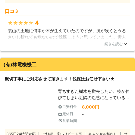
りません。弊社では事故やトラブルが
クバックという現象に注意しなければ
起きないよう作業員全員で綿密に打ち
口コミ
いけません。チェーンソーで太い木を
合わせを行い、お客様にしっかりと作
伐採する場合には、チェーンソーの扱
4
★★★★★
業説明を行います。その後、細心の注
い方にコツがあり、そのコツを体で理
意を払い伐採作業に取り掛かりますの
裏山の土地に何本か木が生えていたのですが、風が吹くとうる
解していないと、チェーンソーが体に
で、木の伐採でお困りでしたら一度ご
さいし折れても危ないので伐採しようと思っていました。素人
向かって飛んでくることになり、大怪
相談ください。不要な木などは伐採対
ができるものではないので専門家にお願いしたいと思い、こだ
我をする危険があるのです。太い木を
続きを読む
象となりますが、根本が腐っている木
ま造園さんにお願いしました。見積もりも良心的だったので安
伐採する事に慣れていない方は、こだ
なども倒木の危険がありますので、速
心してお願いすることに決めました。てきぱきと作業してくだ
ま造園にご依頼ください。 【伐採時
やかに伐採という選択を検討されたほ
さったので、とてもスムーズに伐採してもらえました。次は自
に注意する事】 木を伐採する時に、
(有)林電機機工
うがよいでしょう。
宅の庭の庭木をお願いしたいと思っています。
私達が注意している点がいくつかあり
ます。まずは木をどの方向に倒したい
愛知県
名古屋市熱田区
2016年11月30日
親切丁寧にご対応させて頂きます！伐採はお任せ下さい★
かを決め、木の傾きや枝の付き具合な
どから重心を見極めます。そして、風
育ちすぎた樹木を撤去したい、枝が伸
向きや周囲の地形なども考慮して、最
びてしまい近隣の迷惑になっている、
終的に切り倒す方向を決めます。切り
そんな個人では対応できない伐採作業
8,000円
目安料金
倒す方向を決めたら、その方向に正確
は弊社にお任せ下さい!! 経験豊富なプ
に切り倒す技術が必要になります。こ
-
定休日
ロがお客様のご要望やご希望に沿った
だま造園のスタッフは、皆熟練された
営業時間
形で作業を行いご満足いただける仕上
技術を持っているので、倒す方向の見
がりをご提供致します。 常にお客様
極めから伐採技術まで完璧に行うこと
365日24時間対応
ご好評・高いリピート率
キャンセル料なし
サ