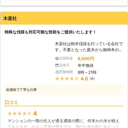
てはいないでしょうか。 弊社はお庭
てしまった難易度の高い作業も、当店
は、樹木に登って木の先端から少しず
要望にも柔軟に対応することが可能で
のプロとして草刈り/剪定/防草シート/
なら特殊伐採の技術で対応します。予
つ切り落としていく伐採のことです。
す。植木久松はけしてお客様の期待を
砂利敷きの作業にも対応しておりま
算やご要望なども個人店ならではの柔
そのため、弊社がアーボリカルチャー
裏切りはいたしません。ぜひ弊社に気
木楽社
す。伐採と併せてご依頼いただけた
軟さで、できるだけ形にしていきます
を活かすことで、高い木の伐採ができ
軽にご相談くださいませ。 ●幅広い
ら、お客様がほかの業者を探す手間も
ので、お気軽にお問い合わせくださ
ますよ。 高い木の伐採にお悩みのと
お庭のサービスに対応をしております
省くこともできますので、ぜひご依頼
特殊な伐採も対応可能な技術をご提供いたします！
い。やったことのない取り組みにも前
きは、弊社にお任せください。 弊社
お客様は伐採以外にお庭のことでお困
くださいませ。 ●終わりに 上記で述
向きに対応させていただきます！
は伐採に関するご依頼を承っていま
りのことはないでしょうか。例えば庭
べたように、伐採は非常に危険が伴う
木楽社は樹木伐採を行っている会社で
す。「木が台風で折れそう」「木の枯
の雑草が伸びすぎていたり、害虫が発
作業です。ぜひ自分でやろうとは思わ
す。不要となった庭木から御神木の伐
れが酷すぎて撤去がしたい」などのお
生して困っているといったようなお悩
ずに「NEOコーポレーション株式会
採もお任せいただけます。当社スタッ
悩みがあるときは、弊社までご相談く
8,000円
目安料金
みです。 弊社ではこういったお悩み
社」に作業をご依頼くださいませ。
フは伐採業務の経験が長く、技術も優
ださい。
に対応できるように、剪定/刈込み/植
年中無休
定休日
れておりますので、車が入らないよう
栽/草刈り/芝刈り/除草/芝張り/消毒/
8時～21時
営業時間
な狭いスペースでの伐採作業も素早く
施肥などのお庭のサービスに対応をし
★★★★★
4.0
（6）
行っていきます。木を処分したいけれ
ております。 伐採と併せてご依頼い
どどこに頼んだらいいのか分からな
ただけたら、お客様自身が業者を探す
低価格で丁寧な仕事
い、そんな時はぜひ当社までご相談下
手間もなくなりますので、ぜひ一度ご
さい。東海地方なら幅広く対応してお
相談くださいませ。 ●終わりに 伐採
口コミ
ります。 【御神木の伐採】 御神木を
をすることでお客様が、庭木を世話す
伐採する際、お清め・お祓いをしたほ
4
★★★★★
る手間から解放をされます。自分自身
うがいいのではないかとお考えになる
が辛いのに無理をして、庭木を所有す
マンションの一階の住人が通る通路の際に、何本かの木が植え
方が多いです。長年に渡りその場で皆
ることは大変難しいのです。ぜひ弊社
てあります。小さい子供の背丈では、伸びた枝が顔にあたって
様を見守り、親しまれてきた御神木