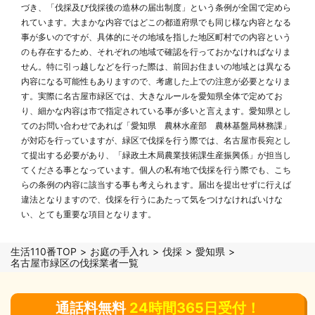
づき、「伐採及び伐採後の造林の届出制度」という条例が全国で定めら
れています。大まかな内容ではどこの都道府県でも同じ様な内容となる
事が多いのですが、具体的にその地域を指した地区町村での内容という
のも存在するため、それぞれの地域で確認を行っておかなければなりま
せん。特に引っ越しなどを行った際は、前回お住まいの地域とは異なる
内容になる可能性もありますので、考慮した上での注意が必要となりま
す。実際に名古屋市緑区では、大きなルールを愛知県全体で定めてお
り、細かな内容は市で指定されている事が多いと言えます。愛知県とし
てのお問い合わせであれば「愛知県 農林水産部 農林基盤局林務課」
が対応を行っていますが、緑区で伐採を行う際では、名古屋市長宛とし
て提出する必要があり、「緑政土木局農業技術課生産振興係」が担当し
てくださる事となっています。個人の私有地で伐採を行う際でも、こち
らの条例の内容に該当する事も考えられます。届出を提出せずに行えば
違法となりますので、伐採を行うにあたって気をつけなければいけな
い、とても重要な項目となります。
生活110番TOP
お庭の手入れ
伐採
愛知県
名古屋市緑区の伐採業者一覧
通話料無料
24時間365日受付！