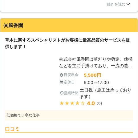
てきたのでしょうか。いずれ伐採をしなければならないと思
いよう、しっかりと経験を積んで、知
続きを読む
い、放置してきましたが、思い切って伐採を決意したのです。
識と技術を磨き上げていますので、安
業者に来てもらい、電動のこぎりで切ってもらいました。1本
心して伐採作業をご依頼出来ます。
だけだと断られると思いましたが、快く引き受けてくれまし
【チェーンソーの使い方】 チェーン
㈱風香園
た。
ソーを使って伐採するような太い木の
場合は、チェーンソーの使い方に少し
愛知県
岡崎市
2016年12月19日
草木に関するスペシャリストがお客様に最高品質のサービスを提
コツがあります。それを知らずにチェ
供します！
ーンソーを使うと、「キックバック」
という現象が発生し、チェーンソーが
株式会社風香園は草刈りや剪定、伐採
自分に向かって飛んできてしまうの
などを主に手掛けており、一流の造園
で、怪我をする恐れがあります。これ
師が草木における様々なトラブルを解
5,500円
目安料金
ばかりは知識として理解していても、
決するサービスを行っている会社で
体で感覚を覚えない事にはどうしよう
9:00～17:00
定休日
す。伐採などは危険も伴う上に、綿密
もないので、チェーンソーの扱いに慣
土日祝（施工は承っており
な打ち合わせが必要となりますので是
営業時間
れていない方は、経験・知識・技術が
ます）
非当社までご相談頂ければと思いま
揃っている加藤造園にご依頼くださ
★★★★★
4.0
（6）
す。 【お庭の管理は周辺環境にも影
い。
響します】 植物は私たち人間にとて
低価格で丁寧な仕事
も多くのメリットを与えてくれるかけ
がえのない物とされておりますが、ど
口コミ
んな状況でも使用方法、管理体制など
を誤ればかえって逆効果となってしま