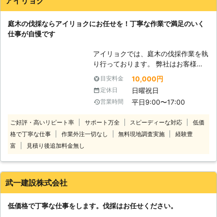
アイリョク
店にお任せを。 当店はお庭の専門業
者とは違い、お庭のちょっとしたお困
庭木の伐採ならアイリョクにお任せを！丁寧な作業で満足のいく
りに対応しています。 そのため特殊
仕事が自慢です
伐採のような専門的な作業には対応し
ておりませんが、その分他社よりも低
アイリョクでは、庭木の伐採作業を執
価格で伐採作業を承っています。 な
り行っております。 弊社はお客様の
るべく費用をかけずにリーズナブルな
気持ちを何より大事にし、おかげさま
値段で伐採・伐根に対応してほしいと
10,000円
目安料金
で40年以上の仕事歴を持っていま
いった際は、愛知県名古屋市西区で活
日曜祝日
定休日
す。 経験豊富で実績豊富な庭木伐採
動している当店までお気軽にご連絡く
平日9:00〜17:00
営業時間
の担当スタッフがお伺いいたしますの
ださい。
で、作業は安心してお任せください。
ご好評・高いリピート率
サポート万全
スピーディーな対応
低価
弊社の担当スタッフは丁寧な作業を心
格で丁寧な仕事
作業外注一切なし
無料現地調査実施
経験豊
がけており、作業後の清掃やゴミ回収
などの片付けも徹底しています。 お
富
見積り後追加料金無し
庭の伐採のことで何かお困りのとき
は、遠慮なく弊社までお問合せくださ
い。 お客様のお悩みを解決し、誠実
武一建設株式会社
にお応えいたします。
低価格で丁寧な仕事をします。伐採はお任せください。