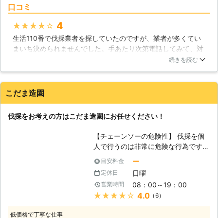
口コミ
価格に伐採することができます。ま
た、根元からバッサリ切ることも、枝
4
★★★★★
おろしにみでも柔軟に対応し、伐採し
生活110番で伐採業者を探していたのですが、業者が多くてい
た木を使い建物にする事など楽しみ方
まいち決められませんでした。手あたり次第電話してみて、対
をアドバイスさせていただきます。厳
応と見積もりを聞いていたのですが、そこで一番良いなと思え
しく素敵な自然の中で培ったノウハウ
続きを読む
たのが便利屋・アットホーム原村さんでした。伐採しに、家ま
で皆さまの暮らしをサポートさせてい
で来てもらったのですが、早い対応で助かりました。周りへも
ただきますので、伐採や剪定でお困り
一切迷惑が掛からなかったので良かったです。
でしたらお気軽にご相談ください。皆
こだま造園
様のお問い合わせをお待ちしておりま
長野県
諏訪郡原村
2016年12月30日
す。 【安全な作業をお約束します】
伐採をお考えの方はこだま造園にお任せください！
木々の伐採には様々なことに配慮する
必要があります。倒れてきた時の角度
【チェーンソーの危険性】 伐採を個
も考えなければ事故に繋がってしまう
人で行うのは非常に危険な行為です。
ので、作業前はそのようなことも計算
手で掴める程度の太さの樹木であれば
ー
目安料金
しなければなりません。また、倒れた
問題は無いのですが、ある程度の太さ
木が家屋にダメージを与えてしまうこ
日曜
定休日
がある木を伐採する場合、注意しなけ
とも考えられます。もちろん、周辺の
08：00～19：00
営業時間
ればいけない事があります。まず太い
庭木や近隣の住宅にも影響してしまう
★★★★★
4.0
（6）
木を伐採しようとする場合、チェーン
ことがあるため、作業前にはそのこと
ソーを使用することになりますが、チ
も含め、安全管理を徹底しなければな
低価格で丁寧な仕事
ェーンソーで太い木を切る場合、キッ