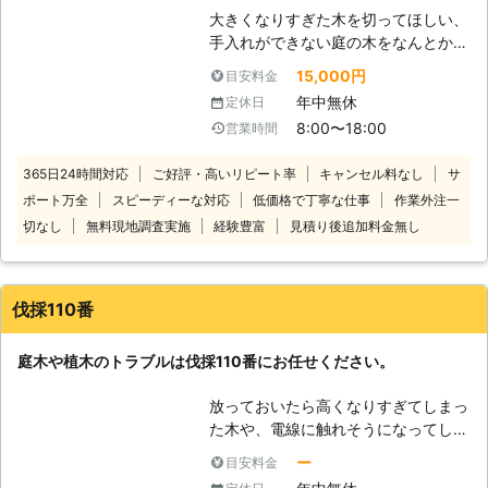
大きくなりすぎた木を切ってほしい、
手入れができない庭の木をなんとかし
てほしいなどお悩みがあれば木を伐採
15,000円
目安料金
しませんか？ 手入れが行き届いてい
年中無休
定休日
ない庭木は台風などの強風で木が折れ
8:00〜18:00
営業時間
てしまい、人や建物に倒れて事故につ
ながるケースもございます。そうなる
365日24時間対応
ご好評・高いリピート率
キャンセル料なし
サ
前に伐採してスッキリしましょう。
ポート万全
スピーディーな対応
低価格で丁寧な仕事
作業外注一
その際はぜひ当社にお任せください。
当社はあらゆる庭木の伐採を得意とし
切なし
無料現地調査実施
経験豊富
見積り後追加料金無し
ております。斜面に生えた木や狭い場
所に生えた庭木などスピーディーに伐
採いたします。伐採しようか迷ってい
伐採110番
るのであれば気兼ねなくご相談くださ
いませ。
庭木や植木のトラブルは伐採110番にお任せください。
放っておいたら高くなりすぎてしまっ
た木や、電線に触れそうになってしま
っている木など、ご自分では手に負え
ー
目安料金
なくなってしまった木はありません