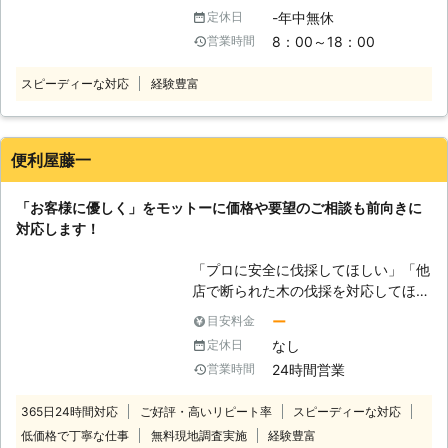
「木が影を作ってしまい家の日当たり
す。その際の伐採業者をお探しでした
ます。 しかしチェーンソーは使用方
-年中無休
定休日
能です。 ▼逆さ受け口切り 1. チェー
を悪くしてしまっている」 このよう
ら、ぜひ当店にご依頼ください。
法を熟知していないと、刃が跳ね返っ
ンソーを平面になるようにして、木の
8：00～18：00
営業時間
に最初は庭を彩るために植えた木も時
てくるキックバックという現象が起こ
半分まで切り込みをいれます。 2. 半
間が経つごとに、生活を脅かす脅威と
る可能性があります。最悪の場合、死
分まで切った反対側から逆斜めに切り
スピーディーな対応
経験豊富
なることがあるのです。もし庭木の扱
亡事故に繋がる恐れもある非常に危険
込みをいれます。 特徴：急斜面に生
いにお困りのようでしたら、伐採して
な現象です。 また上手くチェーンソ
えた木の伐採に適した技術です。 上
庭木を処分しませんか。植木久松はお
ーを扱えたとしても、木を切り倒すと
記のチェーンソー技術を駆使すること
客様が所有される庭木を責任持って伐
便利屋藤一
きに誤って自宅の方向に倒れてしまえ
で、倒木被害を防ぐことができます
採いたします。 ●600箇所の施工経
ば、破損事故に繋がってしまうかもし
よ。もしも安全な作業で伐採を希望す
験を持った2級造園施工管理技士が安
れません。 このような事態を防ぐた
「お客様に優しく」をモットーに価格や要望のご相談も前向きに
る方は、弊社にお任せください。 ●
全に伐採をいたします 伐採は作業を
めにも、ご自分での伐採作業はおすす
対応します！
アーボリカルチャーでどんな木も対
誤れば、倒壊による破損事故や人身事
めいたしません。 庭木の伐採をご検
応！他業者で断れた木があるときは弊
故につながる恐れがあります。そのた
討中の方は、「NEOコーポレーショ
「プロに安全に伐採してほしい」「他
社にお任せ 高い木を見ると、どうや
め経験の少ない業者に依頼するのは、
ン株式会社」にご依頼くださいませ。
店で断られた木の伐採を対応してほし
って伐採をしたらいいかお悩みかと思
大変危険な作業なのです。 弊社の職
●幅広いお庭の作業に対応可能！お困
い」というときには、便利屋藤一にお
います。 「高い木の伐採を業者に頼
人は2級造園施工管理技士を取得して
ー
目安料金
りのことがありましたらご相談くださ
任せを！ 伐採したい木があっても放
んだら、高すぎて無理と断られてしま
います。この資格は造園に関する施工
なし
定休日
い お客様は伐採以外でお困りのこと
置していると、管理が行き届かず倒木
った」 「大きな木を伐採すると、倒
管理や安全管理を問われる国家資格な
は無いでしょうか。例えば「庭の草が
24時間営業
営業時間
の危険があったり、ぐんぐん育って作
木したときの事故が怖いな……」 その
ので、作業中に事故が起きるリスクを
伸びすぎて景観がとても荒れている」
業料金が値上がりしたりします。伐採
ようなときは、アーボリカルチャーの
最小化する術を職人は心得ています。
「剪定で庭木の形を整えてもらいた
365日24時間対応
ご好評・高いリピート率
スピーディーな対応
をプロに依頼したいと思ったら、お早
技術を持った弊社に木の伐採をお任せ
また弊社はこれまで600箇所以上の施
い」などの、こういったお悩みを抱え
低価格で丁寧な仕事
無料現地調査実施
経験豊富
めにご依頼ください。 他店で断られ
ください。 アーボリカルチャーと
工依頼を受けた経験から、お客様のご