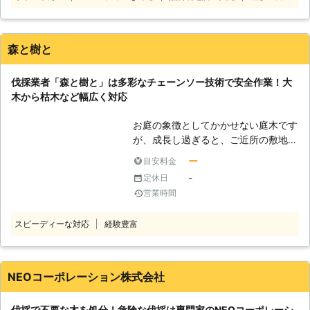
後に追加料金が発生することはありま
っています。この道20年以上のベテ
せん。 ※対応エリア・現場状況によ
ランスタッフが対応しますので、技術
り、事前にお客様にご確認したうえで
も安心ですよ。「この木どうにかした
調査・見積もりに費用をいただく場合
森と樹と
いなぁ」というときには、まずは当店
がございます
にご相談ください。 ●伐採は危険が
伐採業者「森と樹と」は多彩なチェーンソー技術で安全作業！大
伴う！大きな木はプロに任せよう 立
木から枯木など幅広く対応
木の伐採は「木を根本から切る」作業
です。「木を切るだけ」と思われるか
お庭の象徴としてかかせない庭木です
もしれませんが、そうではありませ
が、成長し過ぎると、ご近所の敷地ま
ん。木を切り、さらに木を回収するた
で入りこんでいるなんてことも……。
めに「倒す」作業が必要となります。
ー
目安料金
そのようなことを避けるためには、伐
この木を倒す作業というのが難しく、
-
定休日
採業者「森と樹と」にお任せくださ
コントロールを誤ると木の下敷きにな
営業時間
い。弊社は、愛知県を中心に伐採のご
ってしまったり、思わぬ方向に倒れて
依頼をいただいております。 【森と
物を壊してしまう危険もあります。
スピーディーな対応
経験豊富
樹との魅力】 弊社には、お客様に選
とくに大きな木は重量もあるため、
ばれる理由があります。 ●弊社はチ
「この木自分で伐採できるか不安」
ェーンソー技術が豊富！安全な作業で
と、感じたら迷わずプロに依頼しまし
伐採ができます ご自分での伐採作業
NEOコーポレーション株式会社
ょう。プロならではの経験と技術によ
は高度な技術が必要になります。 な
って、スムーズに作業ができますよ。
ぜなら、木の切り方を間違えてしまう
安全と安心の伐採でしたら、当店にお
伐採で不要な木を処分！危険な伐採は専門家のNEOコーポレーシ