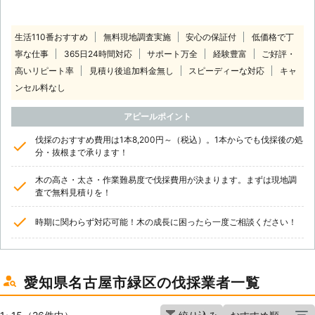
生活110番おすすめ
無料現地調査実施
安心の保証付
低価格で丁
寧な仕事
365日24時間対応
サポート万全
経験豊富
ご好評・
高いリピート率
見積り後追加料金無し
スピーディーな対応
キャ
ンセル料なし
アピールポイント
伐採のおすすめ費用は1本8,200円～（税込）。1本からでも伐採後の処
分・抜根まで承ります！
木の高さ・太さ・作業難易度で伐採費用が決まります。まずは現地調
査で無料見積りを！
時期に関わらず対応可能！木の成長に困ったら一度ご相談ください！
愛知県名古屋市緑区の伐採業者一覧