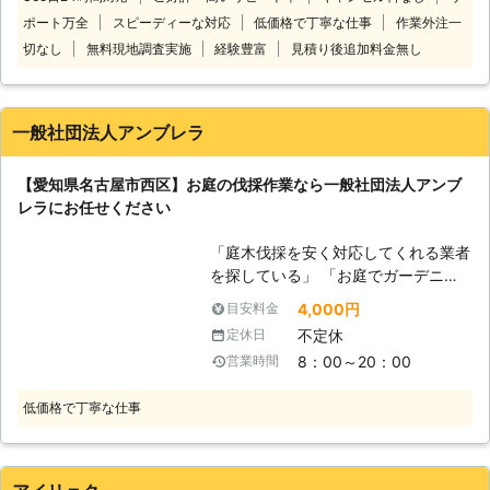
目線での作業を心がけているからこ
が可能です。
ポート万全
スピーディーな対応
低価格で丁寧な仕事
作業外注一
そ、適当な作業は一切致しません！
伐採作業以外にもお庭のことで何かあ
切なし
無料現地調査実施
経験豊富
見積り後追加料金無し
りましたら、お気軽にお問い合わせ下
さい★
一般社団法人アンブレラ
【愛知県名古屋市西区】お庭の伐採作業なら一般社団法人アンブ
レラにお任せください
「庭木伐採を安く対応してくれる業者
を探している」 「お庭でガーデニン
グをしたいので邪魔な庭木を伐根して
4,000円
目安料金
ほしい」 このようなときは、一般社
不定休
定休日
団法人アンブレラまでご相談を。 当
8：00～20：00
営業時間
店では安心安全に作業をおこなうため
に現地調査をしっかりとおこない、木
低価格で丁寧な仕事
の倒す方向に注意して作業をおこない
ます。 伐採だけでなく伐根も対応可
能ですので、根まで掘り起こしてお庭
をもっと広く使いたいといった際は当