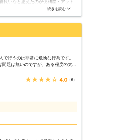
番良いなと思えたのが便利屋・アット
ことがあるため、作業前にはそのことも
早い対応で助かりました。周りへも一
続きを読む
りません。弊社では事故やトラブルが起
合わせを行い、お客様にしっかりと作業
意を払い伐採作業に取り掛かりますの
ご相談ください。不要な木などは伐採対
木なども倒木の危険がありますので、速
ほうがよいでしょう。
個人で行うのは非常に危険な行為です。
ば問題は無いのですが、ある程度の太さ
ければいけない事があります。まず太い
ンソーを使用することになりますが、チ
★★★★★
4.0
（6）
ックバックという現象に注意しなければ
を伐採する場合には、チェーンソーの扱
理解していないと、チェーンソーが体に
怪我をする危険があるのです。太い木を
園にご依頼ください。 【伐採時
、私達が注意している点がいくつかあり
いかを決め、木の傾きや枝の付き具合な
風向きや周囲の地形なども考慮して、最
り倒す方向を決めたら、その方向に正確