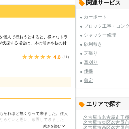
関連サービス
カーポート
ブロック工事・コン
シャッター修理
業を個人で行おうとすると、様々なトラ
が伐採する場合は、木の傾きや枝の付き
砂利敷き
や周りの地形などを全て考慮して、伐採
芝張り
かるのですが、個人で伐採を行う方は、
★★★★★
4.6
（11）
ないので、切り倒した時に思わぬ方向へ
草刈り
壊してしまったり、車を潰してしまった
伐採
まうようなトラブルが発生します。加藤
ないよう、しっかりと経験を積んで、知
剪定
安心して伐採作業をご依頼出来ます。
ンソーを使って伐採するような太い木の
しコツがあります。それを知らずにチェ
エリアで探す
」という現象が発生し、チェーンソーが
で、怪我をする恐れがあります。これば
もそれほど無くなって来ました。住人
体で感覚を覚えない事にはどうしようも
名古屋市
名古屋市千
ならないと思い、放置してきました
れていない方は、経験・知識・技術が揃
名古屋市東区
名古屋
こぎりで切ってもらいました。1本だ
続きを読む
名古屋市西区
名古屋
。