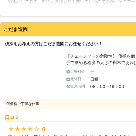
第電話してみて、対応と見積もりを聞いていたのですが、そこで一
木や近隣の住宅にも影響してしまう
ホーム原村さんでした。伐採しに、家まで来てもらったのですが、
含め、安全管理を徹底しなければな
切迷惑が掛からなかったので良かったです。
きないよう作業員全員で綿密に打ち
説明を行います。その後、細心の注
長野県
諏訪郡原村
2016年12月30日
こだま造園
で、木の伐採でお困りでしたら一度
象となりますが、根本が腐っている
やかに伐採という選択を検討された
伐採をお考えの方はこだま造園にお任せください！
【チェーンソーの危険性】 伐採を
手で掴める程度の太さの樹木であれ
がある木を伐採する場合、注意しな
ー
目安料金
木を伐採しようとする場合、チェー
日曜
定休日
ェーンソーで太い木を切る場合、キ
08：00～19：00
営業時間
いけません。チェーンソーで太い木
い方にコツがあり、そのコツを体で
向かって飛んでくることになり、大
低価格で丁寧な仕事
伐採する事に慣れていない方は、こだま造
に注意する事】 木を伐採する時に
口コミ
ます。まずは木をどの方向に倒した
どから重心を見極めます。そして、
★★★★★
4
終的に切り倒す方向を決めます。切