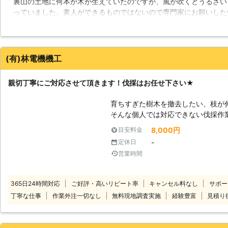
裏山の土地に何本か木が生えていたのですが、風が吹くとうるさい
に切り倒す技術が必要になります。
っていました。素人ができるものではないので専門家にお願いした
技術を持っているので、倒す方向の
ました。見積もりも良心的だったので安心してお願いすることに決
が可能です。
ったので、とてもスムーズに伐採してもらえました。次は自宅の庭
す。
(有)林電機機工
愛知県
名古屋市熱田区
2016年11月30日
親切丁寧にご対応させて頂きます！伐採はお任せ下さい★
育ちすぎた樹木を撤去したい、枝が
そんな個人では対応できない伐採作業
ロがお客様のご要望やご希望に沿っ
8,000円
目安料金
がりをご提供致します。 常にお客
-
定休日
そ、適当な作業は一切致しません！
営業時間
りましたら、お気軽にお問い合わせ
365日24時間対応
ご好評・高いリピート率
キャンセル料なし
サポー
丁寧な仕事
作業外注一切なし
無料現地調査実施
経験豊富
見積り