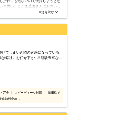
し折れても危ないので伐採しようと思
こだま造園のスタッフは、皆熟練された
いと思い、こだま造園さんにお願いし
見極めから伐採技術まで完璧に行うこと
めました。てきぱきと作業してくださ
続きを読む
の庭木をお願いしたいと思っていま
伸びてしまい近隣の迷惑になっている、
は弊社にお任せ下さい!! 経験豊富なプ
た形で作業を行いご満足いただける仕上
様目線での作業を心がけているからこ
 伐採作業以外にもお庭のことで何かあ
下さい★
ト万全
スピーディーな対応
低価格で
後追加料金無し