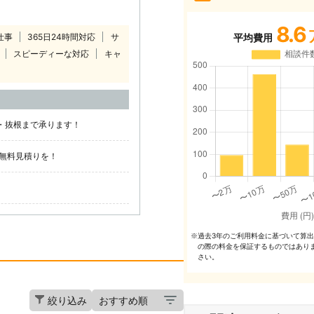
8.6
仕事
365日24時間対応
サ
平均費用
スピーディーな対応
キャ
分・抜根まで承ります！
無料見積りを！
過去3年のご利⽤料⾦に基づいて算
※
の際の料⾦を保証するものではあり
さい。
絞り込み