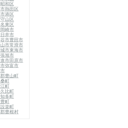
市昭和区
屋市熱田区
屋市港区
市守山区
市名東区
市
岡崎市
春日井市
刈谷市
豊田市
犬山市
常滑市
新城市
東海市
尾張旭市
日進市
田原市
屋市
弥富市
手市
井郡豊山町
扶桑町
蟹江町
阿久比町
南知多町
武豊町
郡設楽町
楽郡豊根村