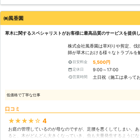
けだと断られると思いましたが、快く引き受けてくれました。
愛知県
岡崎市
2016年12月19日
㈱風香園
草木に関するスペシャリストがお客様に最高品質のサービスを提供
株式会社風香園は草刈りや剪定、伐
師が草木における様々なトラブルを
す。伐採などは危険も伴う上に、綿
5,500円
目安料金
非当社までご相談頂ければと思います。 【お庭の管理は周辺環境
9:00～17:00
定休日
します】 植物は私たち人間にとて
土日祝（施工は承って
営業時間
えのない物とされておりますが、ど
誤ればかえって逆効果となってしま
よく挙げられる内容は雑草の茂りや
低価格で丁寧な仕事
ておりますので、草刈りや伐採につ
行われると良い環境になるでしょう。 【庭木の伐採で室内の改善】 庭
口コミ
お手入れは主にその周辺で大きな効
内にも多くの改善効果が期待出来る
★★★★★
4
を伐採する事によって、室内の採光
お庭の管理しているのが母なのですが、足腰を悪くしてしまい、あ
れます。また、空き家とされている
ると、木がどんどん大きくなっていき、虫も大量発生するようにな
理のお手入れを軽減する事が望めま