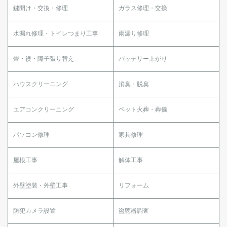
鍵開け・交換・修理
ガラス修理・交換
水漏れ修理・トイレつまり工事
雨漏り修理
畳・襖・障子張り替え
バッテリー上がり
ハウスクリーニング
消臭・脱臭
エアコンクリーニング
ペット火葬・葬儀
パソコン修理
家具修理
屋根工事
解体工事
外壁塗装・外壁工事
リフォーム
防犯カメラ設置
盗聴器調査