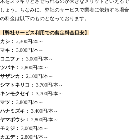
木をスッキリとさせられるのが大きなメリットといえるで
しょう。ちなみに、弊社のサービスで業者に依頼する場合
の料金は以下のものとなっております。
【弊社サービス利用での剪定料金目安】
カシ：
2,300円/本～
マキ：
3,000円/本～
コニファ：
3,000円/本～
ツバキ：
2,800円/本～
サザンカ：
2,100円/本～
シマトネリコ：
3,700円/本～
キンモクセイ：
3,700円/本～
マツ：
3,800円/本～
ハナミズキ：
3,400円/本～
ヤマボウシ：
2,800円/本～
モミジ：
3,000円/本～
カエデ：
2,800円/本～