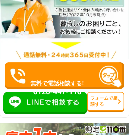
無料で電話相談する!
0120-447-110
フォーム
で
相
談
する