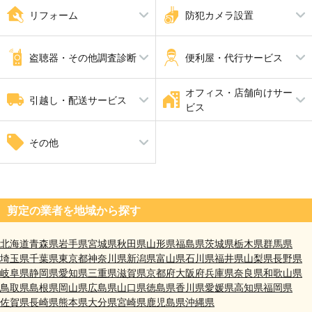
家具修理
屋根工事
ピアノ調律 ピアノ修理
解体工事
リフォーム
防犯カメラ設置
瓦工事
外壁塗装・外壁工事
外張り断熱工事
内装工事
防犯カメラ設置
手すり設置
盗聴器・その他調査診断
便利屋・代行サービス
家全体のリフォーム
断熱工事
耐震工事
オフィス・店舗向けサー
盗聴器調査
家具組立・移動
引越し・配送サービス
ビス
引越し
自動ドア修理
その他
井戸掘り工事（さく井工事）
剪定の業者を地域から探す
北海道
青森県
岩手県
宮城県
秋田県
山形県
福島県
茨城県
栃木県
群馬県
埼玉県
千葉県
東京都
神奈川県
新潟県
富山県
石川県
福井県
山梨県
長野県
岐阜県
静岡県
愛知県
三重県
滋賀県
京都府
大阪府
兵庫県
奈良県
和歌山県
鳥取県
島根県
岡山県
広島県
山口県
徳島県
香川県
愛媛県
高知県
福岡県
佐賀県
長崎県
熊本県
大分県
宮崎県
鹿児島県
沖縄県