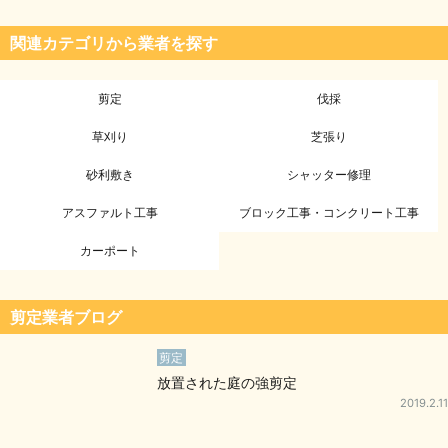
関連カテゴリから業者を探す
剪定
伐採
草刈り
芝張り
砂利敷き
シャッター修理
アスファルト工事
ブロック工事・コンクリート工事
カーポート
剪定業者ブログ
剪定
放置された庭の強剪定
2019.2.11