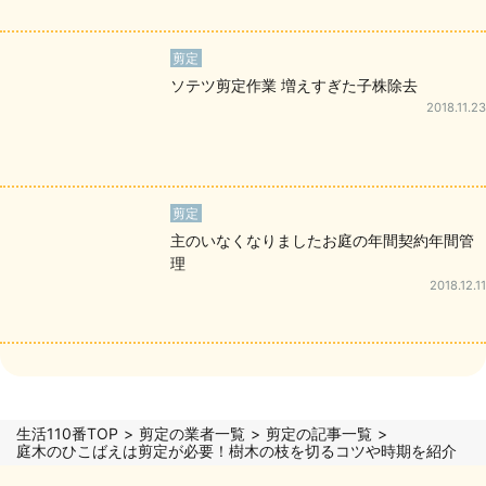
剪定
ソテツ剪定作業 増えすぎた子株除去
2018.11.23
剪定
主のいなくなりましたお庭の年間契約年間管
理
2018.12.11
生活110番TOP
剪定の業者一覧
剪定の記事一覧
庭木のひこばえは剪定が必要！樹木の枝を切るコツや時期を紹介