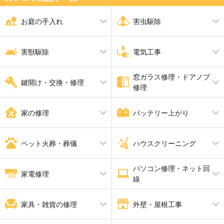
お庭の手入れ
害虫駆除
剪定
シロアリ駆除
伐採
ダニ・ノミ・トコジラミ駆除
害獣駆除
電気工事
草刈り
蜂の巣駆除
芝張り
ムカデ駆除
砂利敷き
アリ駆除
シャッター修理
ゴキブリ駆除
窓ガラス修理・ドアノブ
アライグマ・イタチ・ハクビシ
アンテナ工事
ハト駆除
漏電修理
鍵開け・交換・修理
アスファルト工事
ブロック工事・コンクリート工
修理
ン駆除
コンセント工事・取替・増設
換気扇・レンジフード工事
事
ねずみ駆除
エアコン工事
コウモリ駆除
スイッチ工事
電動シャッター設置・修理
鍵開け・交換・修理
ガラス修理・交換
合い鍵製作
ドアノブ修理
家の修理
バッテリー上がり
照明工事
LAN配線工事
補助カギ取り付け
防犯鍵
インターホン工事・取替
分電盤工事
ＬＥＤ工事
電気工事全般
水漏れ修理・トイレつまり工事
バッテリー上がり
雨漏り修理
ペット火葬・葬儀
ハウスクリーニング
畳・襖・障子張り替え
給湯器修理・交換
防水工事
パソコン修理・ネット回
ペット火葬・葬儀
消臭・脱臭
ハウスクリーニング
家電修理
線
エアコンクリーニング
バスルームクリーニング
エアコン修理
パソコン修理
家具・雑貨の修理
外壁・屋根工事