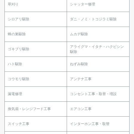
草刈り
シャッター修理
シロアリ駆除
ダニ・ノミ・トコジラミ駆除
蜂の巣駆除
ムカデ駆除
アライグマ・イタチ・ハクビシン
ゴキブリ駆除
駆除
ハト駆除
ねずみ駆除
コウモリ駆除
アンテナ工事
漏電修理
コンセント工事・取替・増設
換気扇・レンジフード工事
エアコン工事
スイッチ工事
インターホン工事・取替