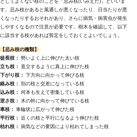
としてよくない枝のことを「忌み枝(いみえだ)」といいま
す。忌み枝があると風通しが悪くなったり、日当たりが悪
くなったりするおそれがあり、さらに病気・病害虫が発生
しやすくなるので注意が必要です。樹木を確認して、以下
に該当する枝があれば剪定をしておくとよいでしょう。
【忌み枝の種類】
徒長枝：
勢いよく上に伸びた太い枝
立ち枝：
直立するように真上に伸びた枝
下がり枝：
下方向に向かって伸びる枝
絡み枝：
別の枝と交差になっている枝
込み枝：
何本も生えて密集している枝
逆さ枝：
木の幹に向かって伸びている枝
車枝：
車輪状に広がって伸びた枝
平行枝：
近くの枝と平行になるよう伸びた枝
枯れ枝：
病気などの要因により枯れてしまった枝