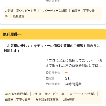
-
営業時間
れた」 「支障木や危険木があるから
番では分かりやすい料金設定でお見積
にご納得いただいてからの契約です。
早く対処してほしい」 「枯れかけた
りを提示しています。 正式お見積り
まずはご相談ください。 【実際の施
ご好評・高いリピート率
スピーディーな対応
低価格で丁寧な仕
大木の伐採が必要か判断してほしい」
後に追加料金が発生することはありま
工実績（一例）】 ●三重県志摩市 依
事
経験豊富
このようなときには、まずはお電話く
せん。 ※対応エリア・現場状況によ
頼内容：カシ5-6メートル1本 木の処
ださい。詳しくお話を伺い、実際に状
り、事前にお客様にご確認したうえで
分：希望 伐根：相談 料金：13,200 ●
態をみて最適な作業プランをご提案し
調査・見積もりに費用をいただく場合
三重県志摩市 依頼内容：種類不明・
ます。特殊伐採専門ならではのアプロ
がございます
屋根位の高さ10本 木の処分：希望 料
便利屋藤一
ーチで、みなさまのお困りごとを解決
金：100,000円 ※税込価格です。 ※状
しますよ。 <特殊伐採専門店！木に登
況に応じて料金は変動します。
「お客様に優しく」をモットーに価格や要望のご相談も前向きに
っての作業> 特殊伐採とは、木に登っ
対応します！
て伐採作業をすることをさします。住
宅地や傾斜地、電線が近いなどの理由
「プロに安全に伐採してほしい」「他
で重機が入れない場所に生えた樹木に
店で断られた木の伐採を対応してほし
登って上から少しずつ切っていき、短
い」というときには、便利屋藤一にお
くする作業です。 ロープワークとも
ー
目安料金
任せを！ 伐採したい木があっても放
よばれ、ロープで身体と木に繋いで作
なし
定休日
置していると、管理が行き届かず倒木
業します。切った木はロープにくくっ
24時間営業
営業時間
の危険があったり、ぐんぐん育って作
て地面に下ろすので、木が倒れたり落
業料金が値上がりしたりします。伐採
下する心配はありません。 当店のス
365日24時間対応
ご好評・高いリピート率
スピーディーな対応
をプロに依頼したいと思ったら、お早
タッフはロープ高所作業者の教育のほ
低価格で丁寧な仕事
無料現地調査実施
経験豊富
めにご依頼ください。 他店で断られ
か、IRATAとよばれるロープアクセス
てしまった難易度の高い作業も、当店