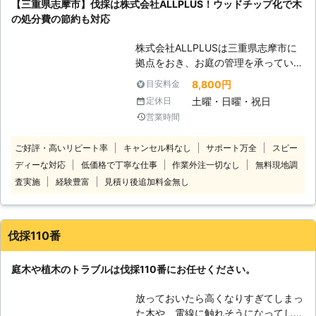
【三重県志摩市】伐採は株式会社ALLPLUS！ウッドチップ化で木
屋さんでは剪定・伐採のご依頼も承っ
の処分費の節約も対応
ております。 『何処に頼めばいいか
わからない』 『忙しくて時間がな
株式会社ALLPLUSは三重県志摩市に
い』 『高齢で体力的に困難』 『迅速
拠点をおき、お庭の管理を承っていま
に対応してほしい』 『なるべく安く
す。伐採したい木があるときには当店
済ませたい』 『定期的に頼みたい』
8,800円
目安料金
にご依頼くださ
etc... 剪定・伐採のご相談は『安心価
土曜・日曜・祝日
定休日
い。
格・迅速対応』のすまいの修理屋さん
営業時間
にお任せください！
ご好評・高いリピート率
キャンセル料なし
サポート万全
スピー
【伐採は
ディーな対応
低価格で丁寧な仕事
作業外注一切なし
無料現地調
業者に任せてスッキリ！伐根から処分
まで対応】 「大きく育ちすぎた庭
査実施
経験豊富
見積り後追加料金無し
木」 「枯れて倒れそうになった木が
ある」 「庭を新しく作り直したい」
伐採の依頼にはさまざまな理由がある
伐採110番
かと思います。植木の伐採はただ切る
だけでなく、根を掘り起こしたり、処
庭木や植木のトラブルは伐採110番にお任せください。
分したりと作業工程が多いです。 木
が大きいと思わぬ方向に倒れる危険も
放っておいたら高くなりすぎてしまっ
あることから、業者にお任せするのを
た木や、電線に触れそうになってしま
おすすめします。ALLPLUSは三重県