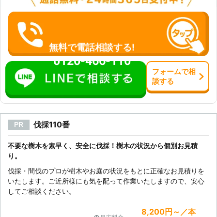
ただけるプランをご提案いたします。
松本技建ではお住まいをより美しく、
快適にするためのお手伝いをおこなっ
ています。お庭の管理が負担になった
ときには、庭木の伐採のひとつの手で
無料で電話相談する!
す。伐採業者をお探しであればぜひ当
0120-466-110
店にお任せください。
フォーム
で
相
談
する
伐採110番
PR
不要な樹木を素早く、安全に伐採！樹木の状況から個別お見積
り。
伐採・間伐のプロが樹木やお庭の状況をもとに正確なお見積りを
いたします。ご近所様にも気を配って作業いたしますので、安心
してご相談ください。
8,200円～／本