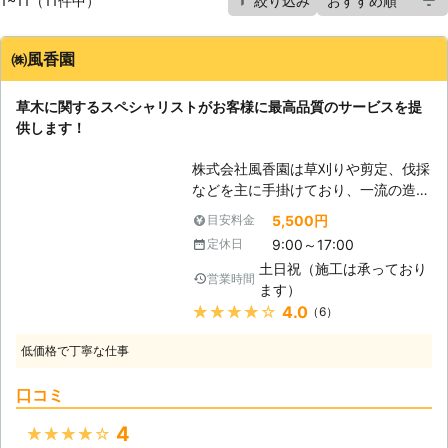
1~11（11件中）
絞り込み
㈱風香園
草木に関するスペシャリストがお客様に最高品質のサービスを提
供します！
株式会社風香園は草刈りや剪定、伐採
などを主に手掛けており、一流の造園
師が草木における様々なトラブルを解
5,500円
目安料金
決するサービスを行っている会社で
9:00～17:00
定休日
す。伐採などは危険も伴う上に、綿密
土日祝（施工は承っており
な打ち合わせが必要となりますので是
営業時間
ます）
非当社までご相談頂ければと思いま
★★★★★
4.0
（6）
す。 【お庭の管理は周辺環境にも影
響します】 植物は私たち人間にとて
低価格で丁寧な仕事
も多くのメリットを与えてくれるかけ
がえのない物とされておりますが、ど
口コミ
んな状況でも使用方法、管理体制など
を誤ればかえって逆効果となってしま
4
★★★★★
う事になります。近隣のトラブルなど