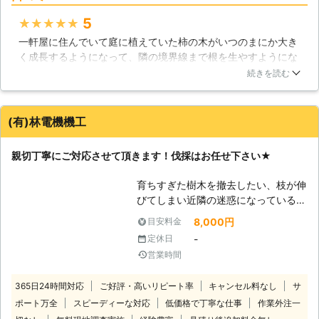
剪定をするだけで解決するのですが、
5
★★★★★
敷地ギリギリに生えている木の場合、
一軒屋に住んでいて庭に植えていた柿の木がいつのまにか大き
多くの枝が出ている事になるので、伐
く成長するようになって、隣の境界線まで根を生やすようにな
採するしかありません。 【伐採の危
ってきたので隣人とのトラブルを防止する為に、こちらの会社
険性】 手で掴めるほどの細い木であ
続きを読む
に依頼して柿の木を根元からすべて伐採してもらいました。ス
れば誰が伐採しても特に問題はないの
タッフの方は3人来てくれましたが、どのスタッフの方もとて
ですが、太い木を伐採するとなると、
も愛想が良くて親切だったので本当に安心して作業を任せる事
チェーンソーが必要になってきます。
(有)林電機機工
ができました。庭の手入れなどこのような作業を依頼したい時
チェーンソーは使い方のコツを知って
には、またこちらの会社を利用したいと心から思っています。
いないと、キックバックという現象で
親切丁寧にご対応させて頂きます！伐採はお任せ下さい★
怪我をする事があるので、チェーンソ
滋賀県
近江八幡市
2016年11月18日
ーの扱いに慣れていない人は太い木の
育ちすぎた樹木を撤去したい、枝が伸
伐採はやらないほうが良いでしょう。
びてしまい近隣の迷惑になっている、
また、木の重心を正確に見極められな
そんな個人では対応できない伐採作業
いと、思わぬ方向へ倒れてしまい、ト
8,000円
目安料金
は弊社にお任せ下さい!! 経験豊富なプ
ラブルの元になります。また、切り方
-
定休日
ロがお客様のご要望やご希望に沿った
にもコツがあり、それらを極めるには
営業時間
形で作業を行いご満足いただける仕上
長い年月と経験が必要なので、個人で
がりをご提供致します。 常にお客様
の伐採はオススメできません。今市造
365日24時間対応
ご好評・高いリピート率
キャンセル料なし
サ
目線での作業を心がけているからこ
園は熟練のスタッフが揃っているの
ポート万全
スピーディーな対応
低価格で丁寧な仕事
作業外注一
そ、適当な作業は一切致しません！
で、安心してお任せください。