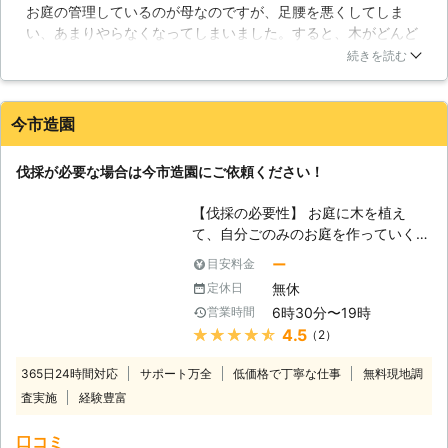
お庭の管理しているのが母なのですが、足腰を悪くしてしま
でよく挙げられる内容は雑草の茂りや
い、あまりやらなくなってしまいました。すると、木がどんど
庭木の枯れ葉が飛散する事などが該当
ん大きくなっていき、虫も大量発生するようになりました。そ
しておりますので、草刈りや伐採につ
続きを読む
こで、風香園さんに連絡して木を伐採してもらいました。こち
きましては特に注意して定期的に改善
らの会社は安全に伐ってくれるので、事前に木の中心を見極
が行われると良い環境になるでしょ
め、伐っていく順番、倒すポイント、などをすべて把握したう
う。 【庭木の伐採で室内の改善】 庭
今市造園
えで伐ってもらえますよ！
木のお手入れは主にその周辺で大きな
効果を見込める物とされております
福井県
福井市
2016年12月20日
伐採が必要な場合は今市造園にご依頼ください！
が、室内にも多くの改善効果が期待出
来るんです。時には育ちきってしまっ
【伐採の必要性】 お庭に木を植え
た庭木を伐採する事によって、室内の
て、自分ごのみのお庭を作っていくの
採光に最大限効果の得られる事なども
も、お庭を持つ楽しみの1つと言えま
ー
目安料金
考えられます。また、空き家とされて
す。お庭の木は、時として伐採が必要
いる住宅に対しても伐採を行っておく
無休
定休日
になる事があり、隣の敷地内に枝が出
事で管理のお手入れを軽減する事が望
6時30分〜19時
営業時間
てしまっている場合などには、トラブ
めます。一見して伐採は数多くのメリ
★★★★★
4.5
（2）
ルを避けるため伐採が必要になりま
ットを得られるような内容ではないイ
す。特にその木が柿などの果実の実る
メージがありますが、この様にお客様
365日24時間対応
サポート万全
低価格で丁寧な仕事
無料現地調
木であれば、果実が隣の敷地内に落
のご要望によっては高い効果を発揮し
査実施
経験豊富
ち、それが腐り虫が湧いてしまいトラ
てくれる事もあるのです。
ブルに発展する事もあります。枝が少
口コミ
しだけ出ているような場合であれば、