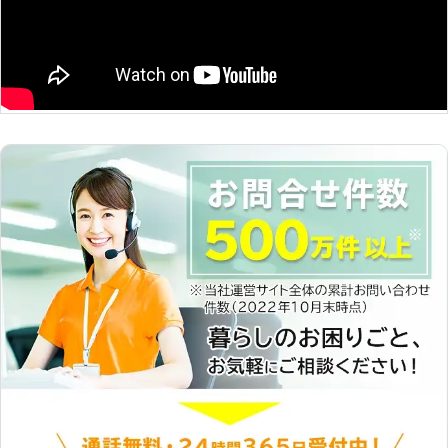
することも可能です。しかし自分より
背が高く、さらに幹が太いものになる
と重さもあり、伐採は難しくなりま
す。伐採は木を切るだけではなく、そ
の木を倒して回収する必要がありま
す。木を倒すのに十分なスペースがな
かったり、思わぬ方向に倒れてしまっ
たりするとケガや物を破損するリスク
があるのです。大木の伐採は業者に依
頼することをおすすめします。 ●お
庭から家の周りまでエクステリア専門
の当店にお任せください！ お庭の美
観を保つには、庭木の管理も大切です
が周りの設備を整えることも大切で
す。草ひとつないお庭は気持ちよいで
すよね。フェンスや門などが綺麗であ
ると、植栽とも調和が取れてセンスの
よいお住まいになりますよ。お家周り
をしっかり管理したいということでし
たら、エクステリアを得意とする当店
にお任せください。お客様にご納得い