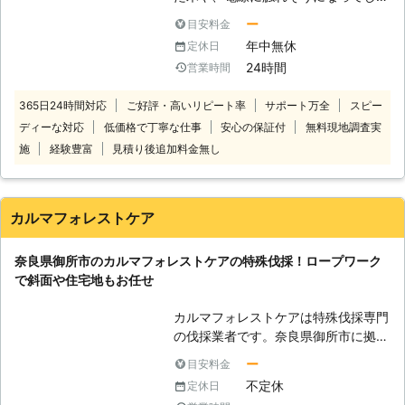
っている木など、ご自分では手に負え
内でお庭の管理を承っています。草刈
ー
目安料金
なくなってしまった木はありません
りとのお得なセットもありますので、
年中無休
定休日
か？ 伐採110番では、1本から伐採、
ご検討ください。 【ウッドチップ化
24時間
営業時間
抜根をお受けします。 一人で悩まず
で木の処分低減！】 伐採工事では、
に伐採110番へ是非ご相談ください。
大きな木であるほど処分の費用が高く
365日24時間対応
ご好評・高いリピート率
サポート万全
スピー
24時間365日、無料でお電話でのご
なってしまうことも。処分費用を抑え
ディーな対応
低価格で丁寧な仕事
安心の保証付
無料現地調査実
相談をお受けしております。 【伐採
るため、当店ではウッドチップ機を導
110番の4つの強み】 ・庭木や植木1本
入しています。伐採後にウッドチップ
施
経験豊富
見積り後追加料金無し
～でも伐採や抜根が可能です。 1本だ
機で粉砕することでもち運びしやすく
けでも伐採、抜根をさせていただきま
なり、地面に敷くなど新たな活用方法
す。お気軽にお問い合せください。
も見つけられますね。 【出張費・見
カルマフォレストケア
・立ち合いなしで作業が可能です。
積もり調査費無料だからまずはご連絡
「仕事で立ち合える時間がない」、
を！】 伐採費用は木の大きさによっ
奈良県御所市のカルマフォレストケアの特殊伐採！ロープワーク
「実家が遠い」などの立ち合いが難し
て変動します。そのため、正確な費用
で斜面や住宅地もお任せ
い場合も、作業をおこなうことができ
を知るには現地見積もりが一番です。
ます。 ・作業が難しい場所でも対応
しかし「見積もりって料金かかるんじ
カルマフォレストケアは特殊伐採専門
いたします。 高くて手の届かない場
ゃないか」とご不安になられる方もい
の伐採業者です。奈良県御所市に拠点
所や、危険な場所などでも大丈夫で
らっしゃるのではないでしょうか。
をおき、15年の林業歴のあるスタッ
す！熟練の技術を持ったスタッフがど
そんな方はご安心を！出張費・見積も
ー
目安料金
フによる作業で腕には自信がありま
んな場所でも作業いたします。 ・現
り調査費ともに無料でおこなっていま
不定休
定休日
す。 「重機が入れないと伐採を断ら
地調査や見積りは無料です。 伐採110
す。見積もりによって作業方法と料金