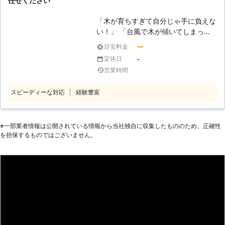
任せください
除も承っておりますので「伐採するつ
いでに剪定もお願いしたい」 「庭に
「木が育ちすぎて自分じゃ手に負えな
ハチをよく見るので伐採する機会にハ
い！」 「台風で木が傾いてしまって
チ駆除も頼みたい」ともしお考えの際
どうしよう」 「木に毛虫が毎年出て
はそちらもご利用ください。
ー
目安料金
迷惑している」 このように庭木に悩
-
定休日
まされている方は、伐採という選択肢
営業時間
もありますよ。庭に植栽をすること
は、住まいの美観をよくするだけでな
スピーディーな対応
経験豊富
く、身近に緑があるというのは心も癒
されますよね。しかし樹木によっては
剪定や消毒などこまめなお手入れが必
要です。お手入れが負担になってしま
※⼀部業者情報は公開されている情報から当社独⾃に収集したもののため、正確性
を担保するものではございません。
ったときや、うまくできないというと
きには、ご近所さんに迷惑をかけない
ように伐採しましょう。 松本技建は
三重県伊勢市に拠点をおき、伐採や剪
定などの庭仕事やエクステリア工事を
承っています。お家周りのことでした
ら当店にお任せください。 ●樹木の
伐採は意外に難しい！業者にお任せし
よう 小さい植木であれば自分で伐採