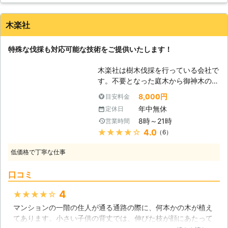
の国際資格を活かし、重機の入れない
なら特殊伐採の技術で対応します。予
場所での特殊伐採を承っています。
算やご要望なども個人店ならではの柔
「ほかで作業を断られた」といった伐
木楽社
軟さで、できるだけ形にしていきます
採工事は当店にご相談ください。見積
ので、お気軽にお問い合わせくださ
もりをし、最適なプランをご提案しま
特殊な伐採も対応可能な技術をご提供いたします！
い。やったことのない取り組みにも前
す。 <まとめてのご依頼で最大30％
向きに対応させていただきます！
オフを実施> 「台風のたびに裏山の木
木楽社は樹木伐採を行っている会社で
が倒れてこないか心配」 「庭の複数
す。不要となった庭木から御神木の伐
の木が伸びすぎて電線にかかりそう」
採もお任せいただけます。当社スタッ
「竹林の伐採を依頼したい」 このよ
8,000円
目安料金
フは伐採業務の経験が長く、技術も優
うに複数本の伐採のご依頼なら、本数
年中無休
定休日
れておりますので、車が入らないよう
によって10～30％割引をおこなって
8時～21時
営業時間
な狭いスペースでの伐採作業も素早く
います。伐採したいときにはまとめて
★★★★★
4.0
（6）
行っていきます。木を処分したいけれ
頼むとお得になりますよ。まずはお見
どどこに頼んだらいいのか分からな
積もりでご確認ください。 <伐採後の
低価格で丁寧な仕事
い、そんな時はぜひ当社までご相談下
作業やプロ目線の樹木のアドバイスも
さい。東海地方なら幅広く対応してお
好評です> 木の伐採をおこなった後に
口コミ
ります。 【御神木の伐採】 御神木を
は、土が流れないように木柵をほどこ
伐採する際、お清め・お祓いをしたほ
したり、樹木の穴埋めや枝打ちをサー
4
★★★★★
うがいいのではないかとお考えになる
ビスしたり、お客様からは伐採後のこ
マンションの一階の住人が通る通路の際に、何本かの木が植え
方が多いです。長年に渡りその場で皆
とにも気を遣ってもらえると好評いた
てあります。小さい子供の背丈では、伸びた枝が顔にあたって
様を見守り、親しまれてきた御神木
だいています。 「枝が枯れてるけ