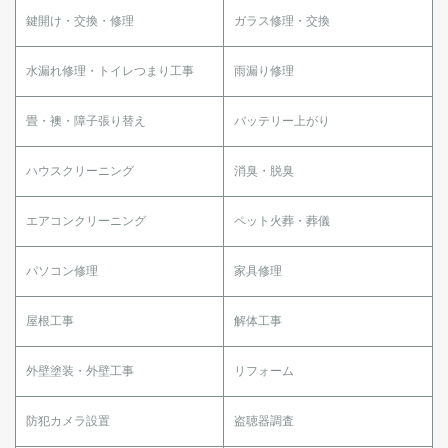
鍵開け・交換・修理
ガラス修理・交換
水漏れ修理・トイレつまり工事
雨漏り修理
畳・襖・障子張り替え
バッテリー上がり
ハウスクリーニング
消臭・脱臭
エアコンクリーニング
ペット火葬・葬儀
パソコン修理
家具修理
屋根工事
解体工事
外壁塗装・外壁工事
リフォーム
防犯カメラ設置
盗聴器調査