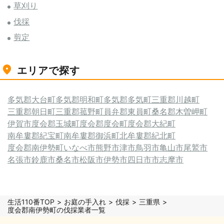
草刈り
伐採
剪定
エリアで探す
多気郡大台町
多気郡明和町
多気郡多気町
三重郡川越町
三重郡朝日町
三重郡菰野町
員弁郡東員町
桑名郡木曽岬町
伊賀市
度会郡玉城町
度会郡度会町
度会郡大紀町
南牟婁郡紀宝町
南牟婁郡御浜町
北牟婁郡紀北町
度会郡南伊勢町
いなべ市
熊野市
津市
鳥羽市
亀山市
尾鷲市
名張市
鈴鹿市
桑名市
松阪市
伊勢市
四日市市
志摩市
生活110番TOP
お庭の手入れ
伐採
三重県
度会郡南伊勢町の伐採業者一覧