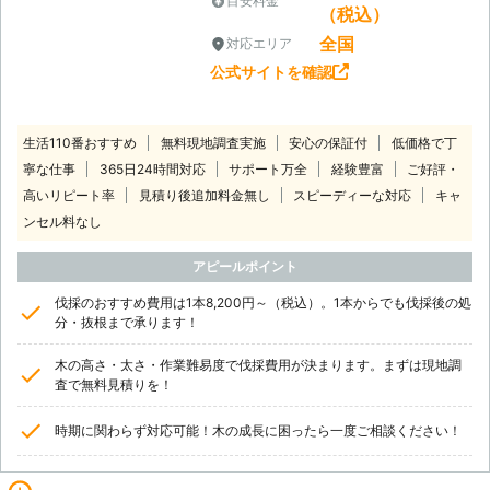
目安料金
（税込）
全国
対応エリア
公式サイトを確認
生活110番おすすめ
無料現地調査実施
安心の保証付
低価格で丁
寧な仕事
365日24時間対応
サポート万全
経験豊富
ご好評・
高いリピート率
見積り後追加料金無し
スピーディーな対応
キャ
ンセル料なし
アピールポイント
伐採のおすすめ費用は1本8,200円～（税込）。1本からでも伐採後の処
分・抜根まで承ります！
木の高さ・太さ・作業難易度で伐採費用が決まります。まずは現地調
査で無料見積りを！
時期に関わらず対応可能！木の成長に困ったら一度ご相談ください！