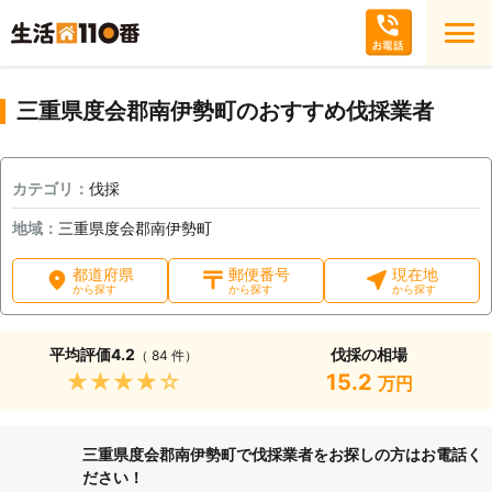
三重県度会郡南伊勢町のおすすめ伐採業者
カテゴリ：
伐採
地域：
三重県度会郡南伊勢町
都道府県
郵便番号
現在地
から探す
から探す
から探す
平均評価
4.2
伐採の相場
（ 84 件）
★★★★★
15.2
万円
三重県度会郡南伊勢町で伐採業者をお探しの方はお電話く
ださい！