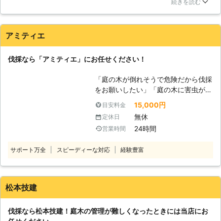
しまいそうで危険だったので整えていただきたく連絡しまし
は、感謝の気持ちを込めてお清め・お
続きを読む
ど、伐採が必要かな？」など、作業に
た。車が入れない小さなスペースなのに、テキパキと住人の邪
祓いをされたほうがいいでしょう。伐
困っているときにはお気軽にご相談く
魔にならないようにと木を使って作業してくださいました。他
採前にお清め・お祓いをご希望である
ださい。プロの目線で木の状態を確認
のスペースもお願いしようと思っておりますので、またお願い
方はお問い合わせや打ち合わ時にご相
アミティエ
し、今後のことを考えて切った方がよ
します。
談ください。どのように伐採作業を進
い木、枝を落とすなどの作業で解決す
めていくのか、お客様のご要望を取り
愛知県
長久手市
2016年11月30日
る木なのか判断し、作業のご提案をい
伐採なら「アミティエ」にお任せください！
入れながらご提案させていただきま
たしております。 木のことで何かお
す。 【美しい景観を維持するため
「庭の木が倒れそうで危険だから伐採
困りのこと、お悩みのことがあればお
に】 樹木を伐採するというと、勿体
をお願いしたい」「庭の木に害虫がわ
気軽にご相談ください。会社のある奈
無い・自然破壊だというイメージを持
いてしまっているから伐採を検討して
良県御所市古瀬から15キロ圏内はお
15,000円
目安料金
たれる方が多いようです。しかし、大
いる」 など、伐採をご検討の際は私
見積もり無料で伺います。ほかのエリ
きくなりすぎて枝葉が繁茂している・
無休
定休日
共「アミティエ」にお任せください。
アもご相談ください。
周辺の建物や通行人の障害になるよう
24時間
営業時間
私共「アミティエ」は愛知県・岐阜
な樹木は伐採してしまったほうがいい
県・三重県・滋賀県のお客様からの伐
こともあります。特に、手入れ・管理
サポート万全
スピーディーな対応
経験豊富
採のご依頼を承っております。 伐採
をされる方がいない場合には、樹木だ
作業につきましては、技術豊富・知識
けではなく周辺が荒れてしまいますの
豊富なスタッフがお伺いしスピーディ
で、景観を美しく保つためにも伐採す
ーに対応いたします。 また、お客様
松本技建
ることをお勧めいたします。
が気軽にご依頼しやすくなるよう、リ
ーズナブルな価格でご対応いたしてお
伐採なら松本技建！庭木の管理が難しくなったときには当店にお
ります。 伐採以外にも剪定やハチ駆