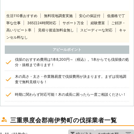
生活110番おすすめ
無料現地調査実施
安心の保証付
低価格で丁
寧な仕事
365日24時間対応
サポート万全
経験豊富
ご好評・
高いリピート率
見積り後追加料金無し
スピーディーな対応
キャ
ンセル料なし
アピールポイント
伐採のおすすめ費用は1本8,200円～（税込）。1本からでも伐採後の処
分・抜根まで承ります！
木の高さ・太さ・作業難易度で伐採費用が決まります。まずは現地調
査で無料見積りを！
時期に関わらず対応可能！木の成長に困ったら一度ご相談ください！
三重県度会郡南伊勢町の伐採業者一覧