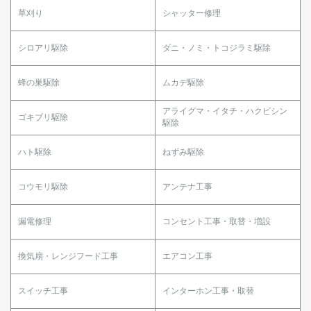
草刈り
シャッター修理
シロアリ駆除
ダニ・ノミ・トコジラミ駆除
蜂の巣駆除
ムカデ駆除
アライグマ・イタチ・ハクビシン
ゴキブリ駆除
駆除
ハト駆除
ねずみ駆除
コウモリ駆除
アンテナ工事
漏電修理
コンセント工事・取替・増設
換気扇・レンジフード工事
エアコン工事
スイッチ工事
インターホン工事・取替