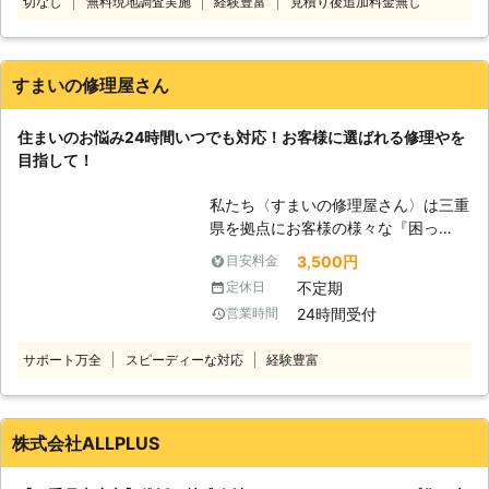
伐採作業以外にもお庭のことで何かあ
切なし
無料現地調査実施
経験豊富
見積り後追加料金無し
りましたら、お気軽にお問い合わせ下
さい★
すまいの修理屋さん
住まいのお悩み24時間いつでも対応！お客様に選ばれる修理やを
目指して！
私たち〈すまいの修理屋さん〉は三重
県を拠点にお客様の様々な『困っ
た！』にお応えしております。 リフ
3,500円
目安料金
ォーム全般・内装工事・ハウスクリー
不定期
定休日
ニング・剪定・伐採etc... お電話一本
24時間受付
営業時間
で、お客様のお困り事を『親切・丁
寧・迅速』を解決いたします！ 地域
サポート万全
スピーディーな対応
経験豊富
に密着したサービスでお客様の『困っ
たときのパートナー』になれるように
日々努力しております。 どんな小さ
な事でもお気軽にご相談ください。お
株式会社ALLPLUS
客様のご依頼、心からお待ちしており
ます。 〈剪定・伐採〉 すまいの修理