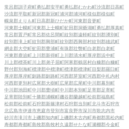
常呂郡訓子府町
勇払郡安平町
勇払郡むかわ町
沙流郡日高町
沙流郡平取町
新冠郡新冠町
浦河郡浦河町
様似郡様似町
幌泉郡えりも町
日高郡新ひだか町
河東郡音更町
河東郡士幌町
河東郡上士幌町
虻田郡洞爺湖町
勇払郡厚真町
常呂郡置戸町
常呂郡佐呂間町
紋別郡遠軽町
紋別郡湧別町
紋別郡滝上町
紋別郡興部町
紋別郡西興部村
紋別郡雄武町
網走郡大空町
虻田郡豊浦町
有珠郡壮瞥町
白老郡白老町
河東郡鹿追町
上川郡新得町
上川郡清水町
厚岸郡浜中町
川上郡標茶町
川上郡弟子屈町
阿寒郡鶴居村
白糠郡白糠町
野付郡別海町
標津郡中標津町
標津郡標津町
目梨郡羅臼町
厚岸郡厚岸町
釧路郡釧路町
河西郡芽室町
河西郡中札内村
河西郡更別村
広尾郡大樹町
広尾郡広尾町
中川郡幕別町
中川郡池田町
中川郡豊頃町
中川郡本別町
足寄郡足寄町
足寄郡陸別町
十勝郡浦幌町
磯谷郡蘭越町
松前郡福島町
松前郡松前町
石狩郡新篠津村
石狩郡当別町
北斗市
石狩市
北広島市
伊達市
恵庭市
登別市
富良野市
深川市
歌志内市
砂川市
滝川市
上磯郡知内町
上磯郡木古内町
寿都郡黒松内町
寿都郡寿都町
島牧郡島牧村
久遠郡せたな町
瀬棚郡今金町