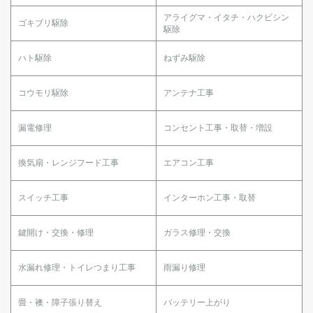
アライグマ・イタチ・ハクビシン
ゴキブリ駆除
駆除
ハト駆除
ねずみ駆除
コウモリ駆除
アンテナ工事
漏電修理
コンセント工事・取替・増設
換気扇・レンジフード工事
エアコン工事
スイッチ工事
インターホン工事・取替
鍵開け・交換・修理
ガラス修理・交換
水漏れ修理・トイレつまり工事
雨漏り修理
畳・襖・障子張り替え
バッテリー上がり