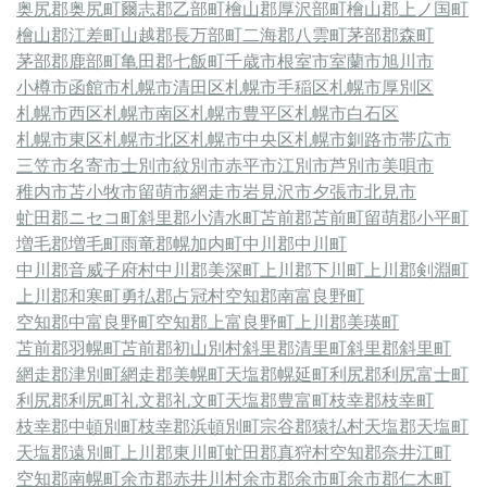
奥尻郡奥尻町
爾志郡乙部町
檜山郡厚沢部町
檜山郡上ノ国町
檜山郡江差町
山越郡長万部町
二海郡八雲町
茅部郡森町
茅部郡鹿部町
亀田郡七飯町
千歳市
根室市
室蘭市
旭川市
小樽市
函館市
札幌市清田区
札幌市手稲区
札幌市厚別区
札幌市西区
札幌市南区
札幌市豊平区
札幌市白石区
札幌市東区
札幌市北区
札幌市中央区
札幌市
釧路市
帯広市
三笠市
名寄市
士別市
紋別市
赤平市
江別市
芦別市
美唄市
稚内市
苫小牧市
留萌市
網走市
岩見沢市
夕張市
北見市
虻田郡ニセコ町
斜里郡小清水町
苫前郡苫前町
留萌郡小平町
増毛郡増毛町
雨竜郡幌加内町
中川郡中川町
中川郡音威子府村
中川郡美深町
上川郡下川町
上川郡剣淵町
上川郡和寒町
勇払郡占冠村
空知郡南富良野町
空知郡中富良野町
空知郡上富良野町
上川郡美瑛町
苫前郡羽幌町
苫前郡初山別村
斜里郡清里町
斜里郡斜里町
網走郡津別町
網走郡美幌町
天塩郡幌延町
利尻郡利尻富士町
利尻郡利尻町
礼文郡礼文町
天塩郡豊富町
枝幸郡枝幸町
枝幸郡中頓別町
枝幸郡浜頓別町
宗谷郡猿払村
天塩郡天塩町
天塩郡遠別町
上川郡東川町
虻田郡真狩村
空知郡奈井江町
空知郡南幌町
余市郡赤井川村
余市郡余市町
余市郡仁木町