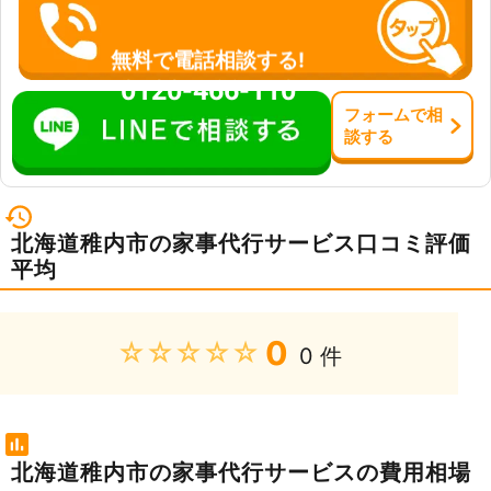
無料で電話相談する!
0120-466-110
フォーム
で
相
談
する
北海道稚内市の家事代行サービス口コミ評価
平均
0
★★★★★
0 件
北海道稚内市の家事代行サービスの費用相場