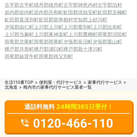
古平郡古平町
積丹郡積丹町
古宇郡神恵内村
古宇郡泊村
岩内郡岩内町
岩内郡共和町
虻田郡倶知安町
虻田郡京極町
虻田郡喜茂別町
虻田郡留寿都村
空知郡上砂川町
夕張郡由仁町
上川郡上川町
上川郡愛別町
上川郡比布町
上川郡当麻町
上川郡東神楽町
上川郡鷹栖町
雨竜郡沼田町
雨竜郡北竜町
雨竜郡雨竜町
夕張郡長沼町
夕張郡栗山町
樺戸郡月形町
樺戸郡浦臼町
樺戸郡新十津川町
雨竜郡妹背牛町
雨竜郡秩父別町
生活110番TOP
便利屋・代行サービス
家事代行サービス
北海道
稚内市の家事代行サービス業者一覧
通話料無料
24時間365日受付！
0120-466-110