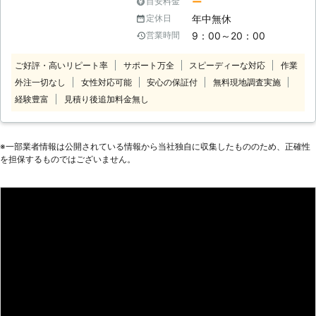
ー
目安料金
笑顔」という2つの“こだわり”を企業
年中無休
定休日
理念に掲げ、常に“お客様感動度
9：00～20：00
営業時間
120%”を目指しております。 家事代行
サービス業界のリーディングカンパニ
ご好評・高いリピート率
サポート万全
スピーディーな対応
作業
ーとして、以下をお約束いたします。
外注一切なし
女性対応可能
安心の保証付
無料現地調査実施
【安全】～登録スタッフ5200人～ ベ
アーズレディは全員直接雇用。 業界
経験豊富
見積り後追加料金無し
トップクラスのスタッフ体制でお待た
せすることなく細やかで真心を込めた
サービスをご提供します。 【品質】
※⼀部業者情報は公開されている情報から当社独⾃に収集したもののため、正確性
～徹底したスタッフ教育～ 挨拶・身
を担保するものではございません。
だしなみ・笑顔といったマナー・マイ
ンドから実技に至るまで、7つのオリ
ジナルプログラム・実践研修を実施し
ています。高いホスピタリティマイン
ドをもった、元気で明るい女性スタッ
フ＝ベアーズレディがお伺いいたしま
す。 【感動】～お客様感動度120%の
追及～ 「家事」ではなく「心のゆと
り」を提供することがベアーズの努
め。すべての方の笑顔のために全力で