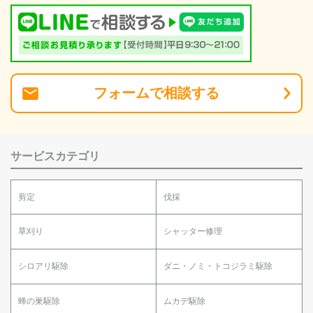
フォーム
で
相談
する
サービスカテゴリ
剪定
伐採
草刈り
シャッター修理
シロアリ駆除
ダニ・ノミ・トコジラミ駆除
蜂の巣駆除
ムカデ駆除