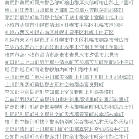
奥尻郡奥尻町
爾志郡乙部町
檜山郡厚沢部町
檜山郡上ノ国町
檜山郡江差町
山越郡長万部町
二海郡八雲町
茅部郡森町
茅部郡鹿部町
亀田郡七飯町
千歳市
根室市
室蘭市
旭川市
小樽市
函館市
札幌市清田区
札幌市手稲区
札幌市厚別区
札幌市西区
札幌市南区
札幌市豊平区
札幌市白石区
札幌市東区
札幌市北区
札幌市中央区
札幌市
釧路市
帯広市
三笠市
名寄市
士別市
紋別市
赤平市
江別市
芦別市
美唄市
稚内市
苫小牧市
留萌市
網走市
岩見沢市
夕張市
北見市
虻田郡ニセコ町
斜里郡小清水町
苫前郡苫前町
留萌郡小平町
増毛郡増毛町
雨竜郡幌加内町
中川郡中川町
中川郡音威子府村
中川郡美深町
上川郡下川町
上川郡剣淵町
上川郡和寒町
勇払郡占冠村
空知郡南富良野町
空知郡中富良野町
空知郡上富良野町
上川郡美瑛町
苫前郡羽幌町
苫前郡初山別村
斜里郡清里町
斜里郡斜里町
網走郡津別町
網走郡美幌町
天塩郡幌延町
利尻郡利尻富士町
利尻郡利尻町
礼文郡礼文町
天塩郡豊富町
枝幸郡枝幸町
枝幸郡中頓別町
枝幸郡浜頓別町
宗谷郡猿払村
天塩郡天塩町
天塩郡遠別町
上川郡東川町
虻田郡真狩村
空知郡奈井江町
空知郡南幌町
余市郡赤井川村
余市郡余市町
余市郡仁木町