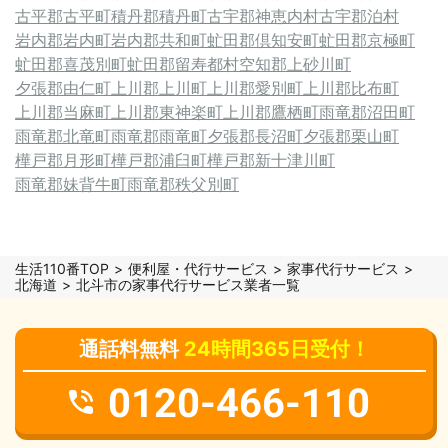
古平郡古平町
積丹郡積丹町
古宇郡神恵内村
古宇郡泊村
岩内郡岩内町
岩内郡共和町
虻田郡倶知安町
虻田郡京極町
虻田郡喜茂別町
虻田郡留寿都村
空知郡上砂川町
夕張郡由仁町
上川郡上川町
上川郡愛別町
上川郡比布町
上川郡当麻町
上川郡東神楽町
上川郡鷹栖町
雨竜郡沼田町
雨竜郡北竜町
雨竜郡雨竜町
夕張郡長沼町
夕張郡栗山町
樺戸郡月形町
樺戸郡浦臼町
樺戸郡新十津川町
雨竜郡妹背牛町
雨竜郡秩父別町
生活110番TOP
便利屋・代行サービス
家事代行サービス
北海道
北斗市の家事代行サービス業者一覧
通話料無料
24時間365日受付！
0120-466-110