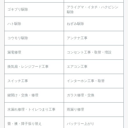
アライグマ・イタチ・ハクビシン
ゴキブリ駆除
駆除
ハト駆除
ねずみ駆除
コウモリ駆除
アンテナ工事
漏電修理
コンセント工事・取替・増設
換気扇・レンジフード工事
エアコン工事
スイッチ工事
インターホン工事・取替
鍵開け・交換・修理
ガラス修理・交換
水漏れ修理・トイレつまり工事
雨漏り修理
畳・襖・障子張り替え
バッテリー上がり