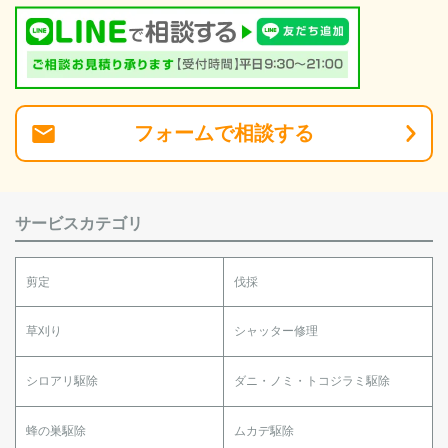
フォーム
で
相談
する
サービスカテゴリ
剪定
伐採
草刈り
シャッター修理
シロアリ駆除
ダニ・ノミ・トコジラミ駆除
蜂の巣駆除
ムカデ駆除