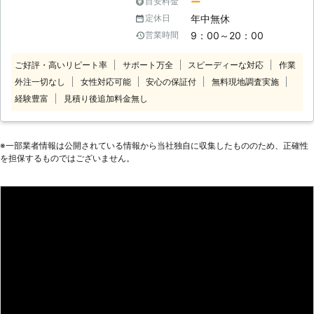
ー
目安料金
笑顔」という2つの“こだわり”を企業
年中無休
定休日
理念に掲げ、常に“お客様感動度
9：00～20：00
営業時間
120%”を目指しております。 家事代行
サービス業界のリーディングカンパニ
ご好評・高いリピート率
サポート万全
スピーディーな対応
作業
ーとして、以下をお約束いたします。
外注一切なし
女性対応可能
安心の保証付
無料現地調査実施
【安全】～登録スタッフ5200人～ ベ
アーズレディは全員直接雇用。 業界
経験豊富
見積り後追加料金無し
トップクラスのスタッフ体制でお待た
せすることなく細やかで真心を込めた
サービスをご提供します。 【品質】
※⼀部業者情報は公開されている情報から当社独⾃に収集したもののため、正確性
～徹底したスタッフ教育～ 挨拶・身
を担保するものではございません。
だしなみ・笑顔といったマナー・マイ
ンドから実技に至るまで、7つのオリ
ジナルプログラム・実践研修を実施し
ています。高いホスピタリティマイン
ドをもった、元気で明るい女性スタッ
フ＝ベアーズレディがお伺いいたしま
す。 【感動】～お客様感動度120%の
追及～ 「家事」ではなく「心のゆと
り」を提供することがベアーズの努
め。すべての方の笑顔のために全力で