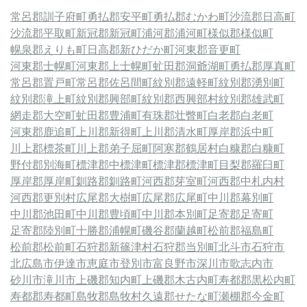
常呂郡訓子府町
勇払郡安平町
勇払郡むかわ町
沙流郡日高町
沙流郡平取町
新冠郡新冠町
浦河郡浦河町
様似郡様似町
幌泉郡えりも町
日高郡新ひだか町
河東郡音更町
河東郡士幌町
河東郡上士幌町
虻田郡洞爺湖町
勇払郡厚真町
常呂郡置戸町
常呂郡佐呂間町
紋別郡遠軽町
紋別郡湧別町
紋別郡滝上町
紋別郡興部町
紋別郡西興部村
紋別郡雄武町
網走郡大空町
虻田郡豊浦町
有珠郡壮瞥町
白老郡白老町
河東郡鹿追町
上川郡新得町
上川郡清水町
厚岸郡浜中町
川上郡標茶町
川上郡弟子屈町
阿寒郡鶴居村
白糠郡白糠町
野付郡別海町
標津郡中標津町
標津郡標津町
目梨郡羅臼町
厚岸郡厚岸町
釧路郡釧路町
河西郡芽室町
河西郡中札内村
河西郡更別村
広尾郡大樹町
広尾郡広尾町
中川郡幕別町
中川郡池田町
中川郡豊頃町
中川郡本別町
足寄郡足寄町
足寄郡陸別町
十勝郡浦幌町
磯谷郡蘭越町
松前郡福島町
松前郡松前町
石狩郡新篠津村
石狩郡当別町
北斗市
石狩市
北広島市
伊達市
恵庭市
登別市
富良野市
深川市
歌志内市
砂川市
滝川市
上磯郡知内町
上磯郡木古内町
寿都郡黒松内町
寿都郡寿都町
島牧郡島牧村
久遠郡せたな町
瀬棚郡今金町