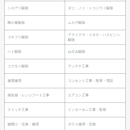
シロアリ駆除
ダニ・ノミ・トコジラミ駆除
蜂の巣駆除
ムカデ駆除
アライグマ・イタチ・ハクビシン
ゴキブリ駆除
駆除
ハト駆除
ねずみ駆除
コウモリ駆除
アンテナ工事
漏電修理
コンセント工事・取替・増設
換気扇・レンジフード工事
エアコン工事
スイッチ工事
インターホン工事・取替
鍵開け・交換・修理
ガラス修理・交換