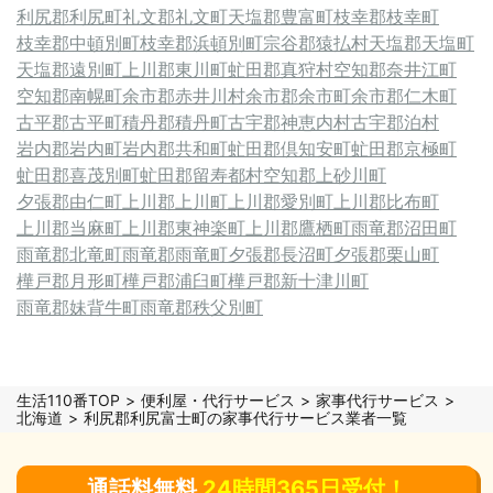
利尻郡利尻町
礼文郡礼文町
天塩郡豊富町
枝幸郡枝幸町
枝幸郡中頓別町
枝幸郡浜頓別町
宗谷郡猿払村
天塩郡天塩町
天塩郡遠別町
上川郡東川町
虻田郡真狩村
空知郡奈井江町
空知郡南幌町
余市郡赤井川村
余市郡余市町
余市郡仁木町
古平郡古平町
積丹郡積丹町
古宇郡神恵内村
古宇郡泊村
岩内郡岩内町
岩内郡共和町
虻田郡倶知安町
虻田郡京極町
虻田郡喜茂別町
虻田郡留寿都村
空知郡上砂川町
夕張郡由仁町
上川郡上川町
上川郡愛別町
上川郡比布町
上川郡当麻町
上川郡東神楽町
上川郡鷹栖町
雨竜郡沼田町
雨竜郡北竜町
雨竜郡雨竜町
夕張郡長沼町
夕張郡栗山町
樺戸郡月形町
樺戸郡浦臼町
樺戸郡新十津川町
雨竜郡妹背牛町
雨竜郡秩父別町
生活110番TOP
便利屋・代行サービス
家事代行サービス
北海道
利尻郡利尻富士町の家事代行サービス業者一覧
通話料無料
24時間365日受付！