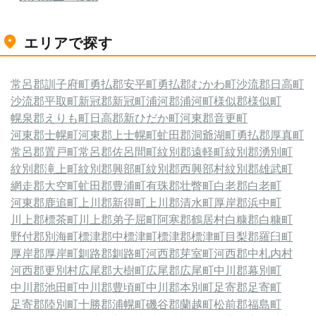
エリアで探す
常呂郡訓子府町
勇払郡安平町
勇払郡むかわ町
沙流郡日高町
沙流郡平取町
新冠郡新冠町
浦河郡浦河町
様似郡様似町
幌泉郡えりも町
日高郡新ひだか町
河東郡音更町
河東郡士幌町
河東郡上士幌町
虻田郡洞爺湖町
勇払郡厚真町
常呂郡置戸町
常呂郡佐呂間町
紋別郡遠軽町
紋別郡湧別町
紋別郡滝上町
紋別郡興部町
紋別郡西興部村
紋別郡雄武町
網走郡大空町
虻田郡豊浦町
有珠郡壮瞥町
白老郡白老町
河東郡鹿追町
上川郡新得町
上川郡清水町
厚岸郡浜中町
川上郡標茶町
川上郡弟子屈町
阿寒郡鶴居村
白糠郡白糠町
野付郡別海町
標津郡中標津町
標津郡標津町
目梨郡羅臼町
厚岸郡厚岸町
釧路郡釧路町
河西郡芽室町
河西郡中札内村
河西郡更別村
広尾郡大樹町
広尾郡広尾町
中川郡幕別町
中川郡池田町
中川郡豊頃町
中川郡本別町
足寄郡足寄町
足寄郡陸別町
十勝郡浦幌町
磯谷郡蘭越町
松前郡福島町