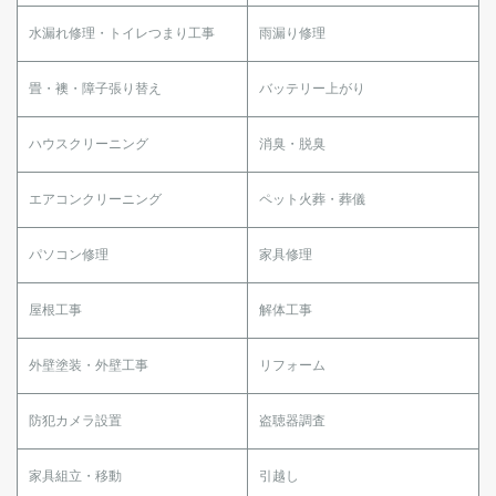
水漏れ修理・トイレつまり工事
雨漏り修理
畳・襖・障子張り替え
バッテリー上がり
ハウスクリーニング
消臭・脱臭
エアコンクリーニング
ペット火葬・葬儀
パソコン修理
家具修理
屋根工事
解体工事
外壁塗装・外壁工事
リフォーム
防犯カメラ設置
盗聴器調査
家具組立・移動
引越し