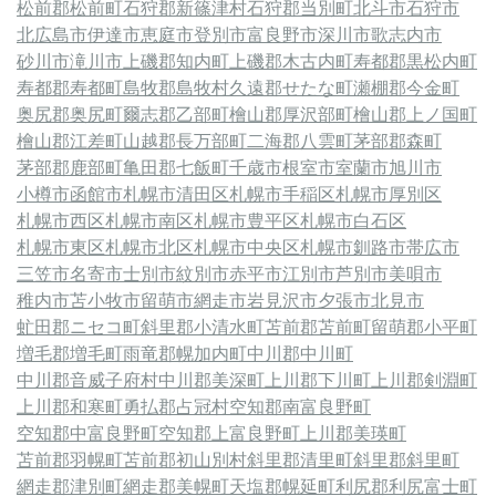
松前郡松前町
石狩郡新篠津村
石狩郡当別町
北斗市
石狩市
北広島市
伊達市
恵庭市
登別市
富良野市
深川市
歌志内市
砂川市
滝川市
上磯郡知内町
上磯郡木古内町
寿都郡黒松内町
寿都郡寿都町
島牧郡島牧村
久遠郡せたな町
瀬棚郡今金町
奥尻郡奥尻町
爾志郡乙部町
檜山郡厚沢部町
檜山郡上ノ国町
檜山郡江差町
山越郡長万部町
二海郡八雲町
茅部郡森町
茅部郡鹿部町
亀田郡七飯町
千歳市
根室市
室蘭市
旭川市
小樽市
函館市
札幌市清田区
札幌市手稲区
札幌市厚別区
札幌市西区
札幌市南区
札幌市豊平区
札幌市白石区
札幌市東区
札幌市北区
札幌市中央区
札幌市
釧路市
帯広市
三笠市
名寄市
士別市
紋別市
赤平市
江別市
芦別市
美唄市
稚内市
苫小牧市
留萌市
網走市
岩見沢市
夕張市
北見市
虻田郡ニセコ町
斜里郡小清水町
苫前郡苫前町
留萌郡小平町
増毛郡増毛町
雨竜郡幌加内町
中川郡中川町
中川郡音威子府村
中川郡美深町
上川郡下川町
上川郡剣淵町
上川郡和寒町
勇払郡占冠村
空知郡南富良野町
空知郡中富良野町
空知郡上富良野町
上川郡美瑛町
苫前郡羽幌町
苫前郡初山別村
斜里郡清里町
斜里郡斜里町
網走郡津別町
網走郡美幌町
天塩郡幌延町
利尻郡利尻富士町