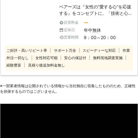
ベアーズは『女性の“愛する心”を応援
する』をコンセプトに、「技術と心の
向上に対する教育の徹底」と「感謝と
ー
目安料金
笑顔」という2つの“こだわり”を企業
年中無休
定休日
理念に掲げ、常に“お客様感動度
9：00～20：00
営業時間
120%”を目指しております。 家事代行
サービス業界のリーディングカンパニ
ご好評・高いリピート率
サポート万全
スピーディーな対応
作業
ーとして、以下をお約束いたします。
外注一切なし
女性対応可能
安心の保証付
無料現地調査実施
【安全】～登録スタッフ5200人～ ベ
アーズレディは全員直接雇用。 業界
経験豊富
見積り後追加料金無し
トップクラスのスタッフ体制でお待た
せすることなく細やかで真心を込めた
サービスをご提供します。 【品質】
※⼀部業者情報は公開されている情報から当社独⾃に収集したもののため、正確性
～徹底したスタッフ教育～ 挨拶・身
を担保するものではございません。
だしなみ・笑顔といったマナー・マイ
ンドから実技に至るまで、7つのオリ
ジナルプログラム・実践研修を実施し
ています。高いホスピタリティマイン
ドをもった、元気で明るい女性スタッ
フ＝ベアーズレディがお伺いいたしま
す。 【感動】～お客様感動度120%の