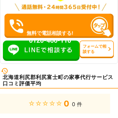
無料で電話相談する!
0120-466-110
フォーム
で
相
談
する
北海道利尻郡利尻富士町の家事代行サービス
口コミ評価平均
0
★★★★★
0 件