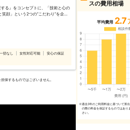
スの費用相場
援する』をコンセプトに、「技術と心の
笑顔」という2つの“こだわり”を企業
2.7
%”を目指しております。 家事代行サー
平均費用
として、以下をお約束いたします。
 ベアーズレディは全員直接雇用。 業界
たせすることなく細やかで真心を込めた
～徹底したスタッフ教育～ 挨拶・身だ
ンドから実技に至るまで、7つのオリジ
一切なし
女性対応可能
安心の保証
ています。高いホスピタリティマインド
フ＝ベアーズレディがお伺いいたしま
%の追及～ 「家事」ではなく「心のゆと
め。すべての方の笑顔のために全力で取
を担保するものではございません。
過去3年のご利⽤料⾦に基づいて算
※
の際の料⾦を保証するものではあり
さい。