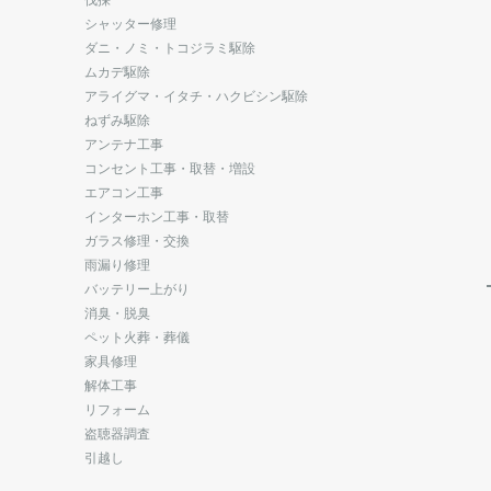
シャッター修理
ダニ・ノミ・トコジラミ駆除
ムカデ駆除
アライグマ・イタチ・ハクビシン駆除
ねずみ駆除
アンテナ工事
コンセント工事・取替・増設
エアコン工事
インターホン工事・取替
ガラス修理・交換
雨漏り修理
バッテリー上がり
消臭・脱臭
ペット火葬・葬儀
家具修理
解体工事
リフォーム
盗聴器調査
引越し