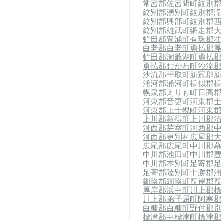
常呂郡佐呂間町
紋別
紋別郡湧別町
紋別郡
紋別郡興部町
紋別郡
紋別郡雄武町
網走郡
虻田郡豊浦町
有珠郡
白老郡白老町
勇払郡
虻田郡洞爺湖町
勇払
勇払郡むかわ町
沙流
沙流郡平取町
新冠郡
浦河郡浦河町
様似郡
幌泉郡えりも町
日高
河東郡音更町
河東郡
河東郡上士幌町
河東
上川郡新得町
上川郡
河西郡芽室町
河西郡
河西郡更別村
広尾郡
広尾郡広尾町
中川郡
中川郡池田町
中川郡
中川郡本別町
足寄郡
足寄郡陸別町
十勝郡
釧路郡釧路町
厚岸郡
厚岸郡浜中町
川上郡
川上郡弟子屈町
阿寒
白糠郡白糠町
野付郡
標津郡中標津町
標津