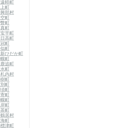
郡遠軽町
滝上町
西興部村
大空町
壮瞥町
厚真町
郡安平町
郡日高町
新冠町
様似町
郡新ひだか町
士幌町
郡鹿追町
清水町
中札内村
大樹町
幕別町
豊頃町
足寄町
浦幌町
厚岸町
標茶町
郡鶴居村
別海町
郡標津町