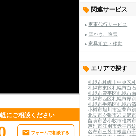
関連サービス
家事代行サービス
雪かき、除雪
家具組立・移動
エリアで探す
札幌市
札幌市中央区
札幌市東区
札幌市白
札幌市豊平区
札幌市
札幌市西区
札幌市厚
札幌市手稲区
札幌市
小樽市
旭川市
室蘭市
気軽にご相談ください
北見市
夕張市
岩見沢
留萌市
苫小牧市
稚内
芦別市
江別市
赤平市
0
名寄市
三笠市
根室市
フォームで相談する