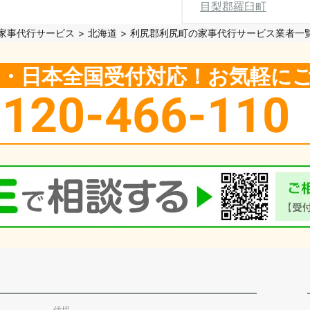
目梨郡羅臼町
家事代行サービス
北海道
利尻郡利尻町の家事代行サービス業者一
5日・日本全国受付対応！お気軽に
0120-466-110
伐採