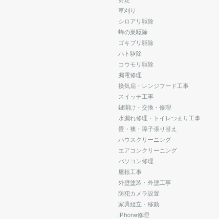
草刈り
シロアリ駆除
蜂の巣駆除
ゴキブリ駆除
ハト駆除
コウモリ駆除
漏電修理
換気扇・レンジフード工事
スイッチ工事
鍵開け・交換・修理
水漏れ修理・トイレつまり工事
畳・襖・障子張り替え
ハウスクリーニング
エアコンクリーニング
パソコン修理
屋根工事
外壁塗装・外壁工事
防犯カメラ設置
家具組立・移動
iPhone修理