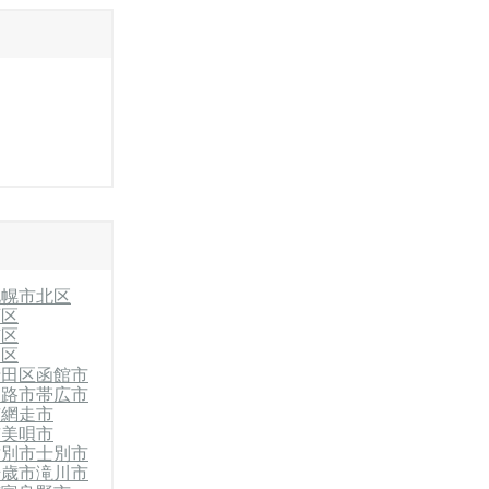
札幌市北区
石区
南区
別区
清田区
函館市
釧路市
帯広市
市
網走市
市
美唄市
紋別市
士別市
千歳市
滝川市