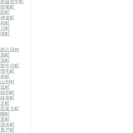
竜郡妹背牛町
郡雨竜町
沼田町
東神楽町
比布町
上川町
美瑛町
払郡占冠村
剣淵町
美深町
川郡中川町
郡増毛町
苫前町
初山別村
天塩町
浜頓別町
郡枝幸町
礼文町
利尻富士町
美幌町
斜里町
小清水町
郡置戸町