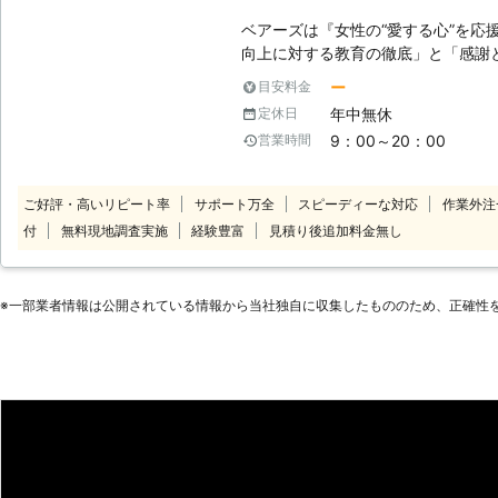
ベアーズは『女性の“愛する心”を応
向上に対する教育の徹底」と「感謝と
理念に掲げ、常に“お客様感動度120
ー
目安料金
ビス業界のリーディングカンパニー
年中無休
定休日
【安全】～登録スタッフ5200人～
9：00～20：00
営業時間
トップクラスのスタッフ体制でお待
サービスをご提供します。 【品質】
しなみ・笑顔といったマナー・マイ
ご好評・高いリピート率
サポート万全
スピーディーな対応
作業外注
ナルプログラム・実践研修を実施し
付
無料現地調査実施
経験豊富
見積り後追加料金無し
をもった、元気で明るい女性スタッ
す。 【感動】～お客様感動度120
り」を提供することがベアーズの努
※⼀部業者情報は公開されている情報から当社独⾃に収集したもののため、正確性
り組みます。