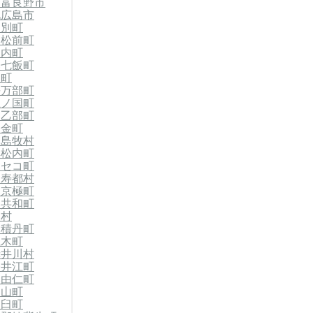
市
富良野市
北広島市
当別町
郡松前町
知内町
郡七飯町
森町
長万部町
上ノ国町
郡乙部町
今金町
郡島牧村
黒松内町
ニセコ町
留寿都村
郡京極町
郡共和町
泊村
郡積丹町
仁木町
赤井川村
奈井江町
郡由仁町
栗山町
浦臼町