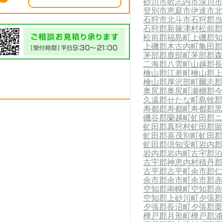
砂川市
歌志内市
深川
登別市
恵庭市
伊達市
石狩市
北斗市
石狩郡
石狩郡新篠津村
松前
松前郡福島町
上磯郡
上磯郡木古内町
亀田
茅部郡鹿部町
茅部郡
二海郡八雲町
山越郡
檜山郡江差町
檜山郡
檜山郡厚沢部町
爾志
奥尻郡奥尻町
瀬棚郡
久遠郡せたな町
島牧
寿都郡寿都町
寿都郡
磯谷郡蘭越町
虻田郡
虻田郡真狩村
虻田郡
虻田郡喜茂別町
虻田
虻田郡倶知安町
岩内
岩内郡岩内町
古宇郡
古宇郡神恵内村
積丹
古平郡古平町
余市郡
余市郡余市町
余市郡
空知郡南幌町
空知郡
空知郡上砂川町
夕張
夕張郡長沼町
夕張郡
樺戸郡月形町
樺戸郡