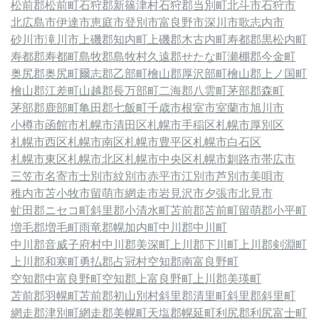
松前郡松前町
石狩郡新篠津村
石狩郡当別町
北斗市
石狩市
北広島市
伊達市
恵庭市
登別市
富良野市
深川市
歌志内市
砂川市
滝川市
上磯郡知内町
上磯郡木古内町
寿都郡黒松内町
寿都郡寿都町
島牧郡島牧村
久遠郡せたな町
瀬棚郡今金町
奥尻郡奥尻町
爾志郡乙部町
檜山郡厚沢部町
檜山郡上ノ国町
檜山郡江差町
山越郡長万部町
二海郡八雲町
茅部郡森町
茅部郡鹿部町
亀田郡七飯町
千歳市
根室市
室蘭市
旭川市
小樽市
函館市
札幌市清田区
札幌市手稲区
札幌市厚別区
札幌市西区
札幌市南区
札幌市豊平区
札幌市白石区
札幌市東区
札幌市北区
札幌市中央区
札幌市
釧路市
帯広市
三笠市
名寄市
士別市
紋別市
赤平市
江別市
芦別市
美唄市
稚内市
苫小牧市
留萌市
網走市
岩見沢市
夕張市
北見市
虻田郡ニセコ町
斜里郡小清水町
苫前郡苫前町
留萌郡小平町
増毛郡増毛町
雨竜郡幌加内町
中川郡中川町
中川郡音威子府村
中川郡美深町
上川郡下川町
上川郡剣淵町
上川郡和寒町
勇払郡占冠村
空知郡南富良野町
空知郡中富良野町
空知郡上富良野町
上川郡美瑛町
苫前郡羽幌町
苫前郡初山別村
斜里郡清里町
斜里郡斜里町
網走郡津別町
網走郡美幌町
天塩郡幌延町
利尻郡利尻富士町