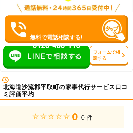
無料で電話相談する!
0120-466-110
フォーム
で
相
談
する
北海道沙流郡平取町の家事代行サービス口コ
ミ評価平均
0
★★★★★
0 件