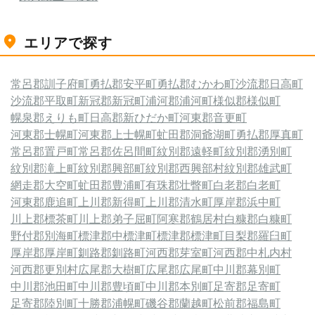
エリアで探す
常呂郡訓子府町
勇払郡安平町
勇払郡むかわ町
沙流郡日高町
沙流郡平取町
新冠郡新冠町
浦河郡浦河町
様似郡様似町
幌泉郡えりも町
日高郡新ひだか町
河東郡音更町
河東郡士幌町
河東郡上士幌町
虻田郡洞爺湖町
勇払郡厚真町
常呂郡置戸町
常呂郡佐呂間町
紋別郡遠軽町
紋別郡湧別町
紋別郡滝上町
紋別郡興部町
紋別郡西興部村
紋別郡雄武町
網走郡大空町
虻田郡豊浦町
有珠郡壮瞥町
白老郡白老町
河東郡鹿追町
上川郡新得町
上川郡清水町
厚岸郡浜中町
川上郡標茶町
川上郡弟子屈町
阿寒郡鶴居村
白糠郡白糠町
野付郡別海町
標津郡中標津町
標津郡標津町
目梨郡羅臼町
厚岸郡厚岸町
釧路郡釧路町
河西郡芽室町
河西郡中札内村
河西郡更別村
広尾郡大樹町
広尾郡広尾町
中川郡幕別町
中川郡池田町
中川郡豊頃町
中川郡本別町
足寄郡足寄町
足寄郡陸別町
十勝郡浦幌町
磯谷郡蘭越町
松前郡福島町