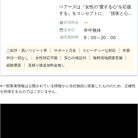
ベアーズは『女性の“愛する心”を応援
する』をコンセプトに、「技術と心の
向上に対する教育の徹底」と「感謝と
ー
目安料金
笑顔」という2つの“こだわり”を企業
年中無休
定休日
理念に掲げ、常に“お客様感動度
9：00～20：00
営業時間
120%”を目指しております。 家事代行
サービス業界のリーディングカンパニ
ご好評・高いリピート率
サポート万全
スピーディーな対応
作業
ーとして、以下をお約束いたします。
外注一切なし
女性対応可能
安心の保証付
無料現地調査実施
【安全】～登録スタッフ5200人～ ベ
アーズレディは全員直接雇用。 業界
経験豊富
見積り後追加料金無し
トップクラスのスタッフ体制でお待た
せすることなく細やかで真心を込めた
サービスをご提供します。 【品質】
※⼀部業者情報は公開されている情報から当社独⾃に収集したもののため、正確性
～徹底したスタッフ教育～ 挨拶・身
を担保するものではございません。
だしなみ・笑顔といったマナー・マイ
ンドから実技に至るまで、7つのオリ
ジナルプログラム・実践研修を実施し
ています。高いホスピタリティマイン
ドをもった、元気で明るい女性スタッ
フ＝ベアーズレディがお伺いいたしま
す。 【感動】～お客様感動度120%の