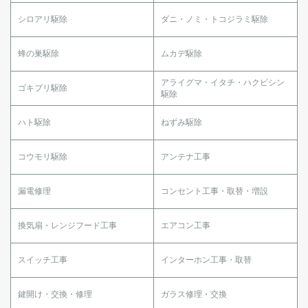
シロアリ駆除
ダニ・ノミ・トコジラミ駆除
蜂の巣駆除
ムカデ駆除
アライグマ・イタチ・ハクビシン
ゴキブリ駆除
駆除
ハト駆除
ねずみ駆除
コウモリ駆除
アンテナ工事
漏電修理
コンセント工事・取替・増設
換気扇・レンジフード工事
エアコン工事
スイッチ工事
インターホン工事・取替
鍵開け・交換・修理
ガラス修理・交換