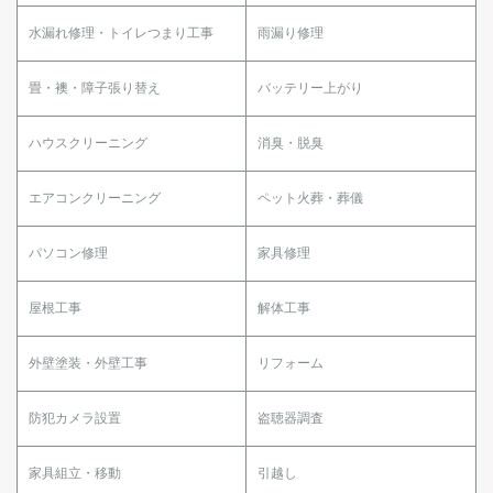
水漏れ修理・トイレつまり工事
雨漏り修理
畳・襖・障子張り替え
バッテリー上がり
ハウスクリーニング
消臭・脱臭
エアコンクリーニング
ペット火葬・葬儀
パソコン修理
家具修理
屋根工事
解体工事
外壁塗装・外壁工事
リフォーム
防犯カメラ設置
盗聴器調査
家具組立・移動
引越し