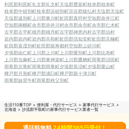
利尻郡利尻町
礼文郡礼文町
天塩郡豊富町
枝幸郡枝幸町
枝幸郡中頓別町
枝幸郡浜頓別町
宗谷郡猿払村
天塩郡天塩町
天塩郡遠別町
上川郡東川町
虻田郡真狩村
空知郡奈井江町
空知郡南幌町
余市郡赤井川村
余市郡余市町
余市郡仁木町
古平郡古平町
積丹郡積丹町
古宇郡神恵内村
古宇郡泊村
岩内郡岩内町
岩内郡共和町
虻田郡倶知安町
虻田郡京極町
虻田郡喜茂別町
虻田郡留寿都村
空知郡上砂川町
夕張郡由仁町
上川郡上川町
上川郡愛別町
上川郡比布町
上川郡当麻町
上川郡東神楽町
上川郡鷹栖町
雨竜郡沼田町
雨竜郡北竜町
雨竜郡雨竜町
夕張郡長沼町
夕張郡栗山町
樺戸郡月形町
樺戸郡浦臼町
樺戸郡新十津川町
雨竜郡妹背牛町
雨竜郡秩父別町
生活110番TOP
便利屋・代行サービス
家事代行サービス
北海道
沙流郡平取町の家事代行サービス業者一覧
通話料無料
24時間365日受付！