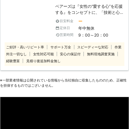
ベアーズは『女性の“愛する心”を応援
する』をコンセプトに、「技術と心の
向上に対する教育の徹底」と「感謝と
ー
目安料金
笑顔」という2つの“こだわり”を企業
年中無休
定休日
理念に掲げ、常に“お客様感動度
9：00～20：00
営業時間
120%”を目指しております。 家事代行
サービス業界のリーディングカンパニ
ご好評・高いリピート率
サポート万全
スピーディーな対応
作業
ーとして、以下をお約束いたします。
外注一切なし
女性対応可能
安心の保証付
無料現地調査実施
【安全】～登録スタッフ5200人～ ベ
アーズレディは全員直接雇用。 業界
経験豊富
見積り後追加料金無し
トップクラスのスタッフ体制でお待た
せすることなく細やかで真心を込めた
サービスをご提供します。 【品質】
※⼀部業者情報は公開されている情報から当社独⾃に収集したもののため、正確性
～徹底したスタッフ教育～ 挨拶・身
を担保するものではございません。
だしなみ・笑顔といったマナー・マイ
ンドから実技に至るまで、7つのオリ
ジナルプログラム・実践研修を実施し
ています。高いホスピタリティマイン
ドをもった、元気で明るい女性スタッ
フ＝ベアーズレディがお伺いいたしま
す。 【感動】～お客様感動度120%の