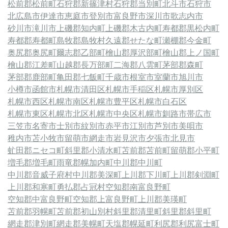
松前郡松前町
石狩郡新篠津村
石狩郡当別町
北斗市
石狩市
北広島市
伊達市
恵庭市
登別市
富良野市
深川市
歌志内市
砂川市
滝川市
上磯郡知内町
上磯郡木古内町
寿都郡黒松内町
寿都郡寿都町
島牧郡島牧村
久遠郡せたな町
瀬棚郡今金町
奥尻郡奥尻町
爾志郡乙部町
檜山郡厚沢部町
檜山郡上ノ国町
檜山郡江差町
山越郡長万部町
二海郡八雲町
茅部郡森町
茅部郡鹿部町
亀田郡七飯町
千歳市
根室市
室蘭市
旭川市
小樽市
函館市
札幌市清田区
札幌市手稲区
札幌市厚別区
札幌市西区
札幌市南区
札幌市豊平区
札幌市白石区
札幌市東区
札幌市北区
札幌市中央区
札幌市
釧路市
帯広市
三笠市
名寄市
士別市
紋別市
赤平市
江別市
芦別市
美唄市
稚内市
苫小牧市
留萌市
網走市
岩見沢市
夕張市
北見市
虻田郡ニセコ町
斜里郡小清水町
苫前郡苫前町
留萌郡小平町
増毛郡増毛町
雨竜郡幌加内町
中川郡中川町
中川郡音威子府村
中川郡美深町
上川郡下川町
上川郡剣淵町
上川郡和寒町
勇払郡占冠村
空知郡南富良野町
空知郡中富良野町
空知郡上富良野町
上川郡美瑛町
苫前郡羽幌町
苫前郡初山別村
斜里郡清里町
斜里郡斜里町
網走郡津別町
網走郡美幌町
天塩郡幌延町
利尻郡利尻富士町