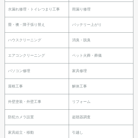
水漏れ修理・トイレつまり工事
雨漏り修理
畳・襖・障子張り替え
バッテリー上がり
ハウスクリーニング
消臭・脱臭
エアコンクリーニング
ペット火葬・葬儀
パソコン修理
家具修理
屋根工事
解体工事
外壁塗装・外壁工事
リフォーム
防犯カメラ設置
盗聴器調査
家具組立・移動
引越し