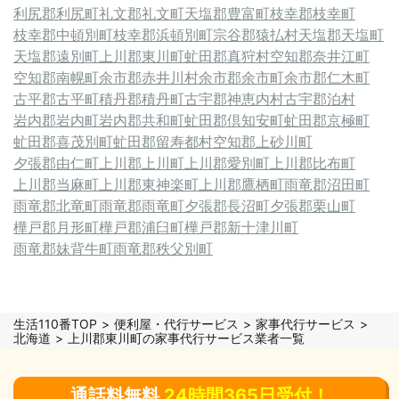
利尻郡利尻町
礼文郡礼文町
天塩郡豊富町
枝幸郡枝幸町
枝幸郡中頓別町
枝幸郡浜頓別町
宗谷郡猿払村
天塩郡天塩町
天塩郡遠別町
上川郡東川町
虻田郡真狩村
空知郡奈井江町
空知郡南幌町
余市郡赤井川村
余市郡余市町
余市郡仁木町
古平郡古平町
積丹郡積丹町
古宇郡神恵内村
古宇郡泊村
岩内郡岩内町
岩内郡共和町
虻田郡倶知安町
虻田郡京極町
虻田郡喜茂別町
虻田郡留寿都村
空知郡上砂川町
夕張郡由仁町
上川郡上川町
上川郡愛別町
上川郡比布町
上川郡当麻町
上川郡東神楽町
上川郡鷹栖町
雨竜郡沼田町
雨竜郡北竜町
雨竜郡雨竜町
夕張郡長沼町
夕張郡栗山町
樺戸郡月形町
樺戸郡浦臼町
樺戸郡新十津川町
雨竜郡妹背牛町
雨竜郡秩父別町
生活110番TOP
便利屋・代行サービス
家事代行サービス
北海道
上川郡東川町の家事代行サービス業者一覧
通話料無料
24時間365日受付！