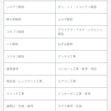
シロアリ駆除
ダニ・ノミ・トコジラミ駆除
蜂の巣駆除
ムカデ駆除
アライグマ・イタチ・ハクビシン
ゴキブリ駆除
駆除
ハト駆除
ねずみ駆除
コウモリ駆除
アンテナ工事
漏電修理
コンセント工事・取替・増設
換気扇・レンジフード工事
エアコン工事
スイッチ工事
インターホン工事・取替
鍵開け・交換・修理
ガラス修理・交換