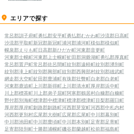
エリアで探す
常呂郡訓子府町
勇払郡安平町
勇払郡むかわ町
沙流郡日高町
沙流郡平取町
新冠郡新冠町
浦河郡浦河町
様似郡様似町
幌泉郡えりも町
日高郡新ひだか町
河東郡音更町
河東郡士幌町
河東郡上士幌町
虻田郡洞爺湖町
勇払郡厚真町
常呂郡置戸町
常呂郡佐呂間町
紋別郡遠軽町
紋別郡湧別町
紋別郡滝上町
紋別郡興部町
紋別郡西興部村
紋別郡雄武町
網走郡大空町
虻田郡豊浦町
有珠郡壮瞥町
白老郡白老町
河東郡鹿追町
上川郡新得町
上川郡清水町
厚岸郡浜中町
川上郡標茶町
川上郡弟子屈町
阿寒郡鶴居村
白糠郡白糠町
野付郡別海町
標津郡中標津町
標津郡標津町
目梨郡羅臼町
厚岸郡厚岸町
釧路郡釧路町
河西郡芽室町
河西郡中札内村
河西郡更別村
広尾郡大樹町
広尾郡広尾町
中川郡幕別町
中川郡池田町
中川郡豊頃町
中川郡本別町
足寄郡足寄町
足寄郡陸別町
十勝郡浦幌町
磯谷郡蘭越町
松前郡福島町