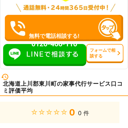
無料で電話相談する!
0120-466-110
フォーム
で
相
談
する
北海道上川郡東川町の家事代行サービス口コ
ミ評価平均
0
★★★★★
0 件