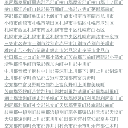
奥尻郡奥尻町
爾志郡乙部町
檜山郡厚沢部町
檜山郡上ノ国町
檜山郡江差町
山越郡長万部町
二海郡八雲町
茅部郡森町
茅部郡鹿部町
亀田郡七飯町
千歳市
根室市
室蘭市
旭川市
小樽市
函館市
札幌市清田区
札幌市手稲区
札幌市厚別区
札幌市西区
札幌市南区
札幌市豊平区
札幌市白石区
札幌市東区
札幌市北区
札幌市中央区
札幌市
釧路市
帯広市
三笠市
名寄市
士別市
紋別市
赤平市
江別市
芦別市
美唄市
稚内市
苫小牧市
留萌市
網走市
岩見沢市
夕張市
北見市
虻田郡ニセコ町
斜里郡小清水町
苫前郡苫前町
留萌郡小平町
増毛郡増毛町
雨竜郡幌加内町
中川郡中川町
中川郡音威子府村
中川郡美深町
上川郡下川町
上川郡剣淵町
上川郡和寒町
勇払郡占冠村
空知郡南富良野町
空知郡中富良野町
空知郡上富良野町
上川郡美瑛町
苫前郡羽幌町
苫前郡初山別村
斜里郡清里町
斜里郡斜里町
網走郡津別町
網走郡美幌町
天塩郡幌延町
利尻郡利尻富士町
利尻郡利尻町
礼文郡礼文町
天塩郡豊富町
枝幸郡枝幸町
枝幸郡中頓別町
枝幸郡浜頓別町
宗谷郡猿払村
天塩郡天塩町
天塩郡遠別町
上川郡東川町
虻田郡真狩村
空知郡奈井江町
空知郡南幌町
余市郡赤井川村
余市郡余市町
余市郡仁木町