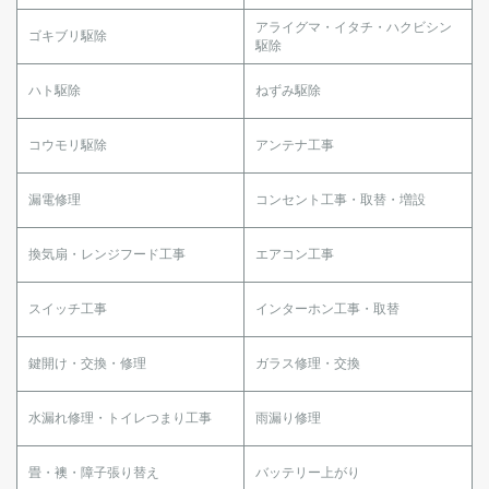
アライグマ・イタチ・ハクビシン
ゴキブリ駆除
駆除
ハト駆除
ねずみ駆除
コウモリ駆除
アンテナ工事
漏電修理
コンセント工事・取替・増設
換気扇・レンジフード工事
エアコン工事
スイッチ工事
インターホン工事・取替
鍵開け・交換・修理
ガラス修理・交換
水漏れ修理・トイレつまり工事
雨漏り修理
畳・襖・障子張り替え
バッテリー上がり