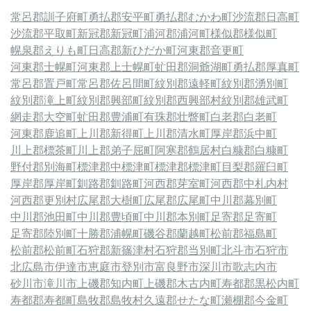
常呂郡訓子府町
勇払郡安平町
勇払郡むかわ町
沙流郡日高町
沙流郡平取町
新冠郡新冠町
浦河郡浦河町
様似郡様似町
幌泉郡えりも町
日高郡新ひだか町
河東郡音更町
河東郡士幌町
河東郡上士幌町
虻田郡洞爺湖町
勇払郡厚真町
常呂郡置戸町
常呂郡佐呂間町
紋別郡遠軽町
紋別郡湧別町
紋別郡滝上町
紋別郡興部町
紋別郡西興部村
紋別郡雄武町
網走郡大空町
虻田郡豊浦町
有珠郡壮瞥町
白老郡白老町
河東郡鹿追町
上川郡新得町
上川郡清水町
厚岸郡浜中町
川上郡標茶町
川上郡弟子屈町
阿寒郡鶴居村
白糠郡白糠町
野付郡別海町
標津郡中標津町
標津郡標津町
目梨郡羅臼町
厚岸郡厚岸町
釧路郡釧路町
河西郡芽室町
河西郡中札内村
河西郡更別村
広尾郡大樹町
広尾郡広尾町
中川郡幕別町
中川郡池田町
中川郡豊頃町
中川郡本別町
足寄郡足寄町
足寄郡陸別町
十勝郡浦幌町
磯谷郡蘭越町
松前郡福島町
松前郡松前町
石狩郡新篠津村
石狩郡当別町
北斗市
石狩市
北広島市
伊達市
恵庭市
登別市
富良野市
深川市
歌志内市
砂川市
滝川市
上磯郡知内町
上磯郡木古内町
寿都郡黒松内町
寿都郡寿都町
島牧郡島牧村
久遠郡せたな町
瀬棚郡今金町