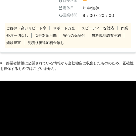
ー
目安料金
笑顔」という2つの“こだわり”を企業
年中無休
定休日
理念に掲げ、常に“お客様感動度
9：00～20：00
営業時間
120%”を目指しております。 家事代行
サービス業界のリーディングカンパニ
ご好評・高いリピート率
サポート万全
スピーディーな対応
作業
ーとして、以下をお約束いたします。
外注一切なし
女性対応可能
安心の保証付
無料現地調査実施
【安全】～登録スタッフ5200人～ ベ
アーズレディは全員直接雇用。 業界
経験豊富
見積り後追加料金無し
トップクラスのスタッフ体制でお待た
せすることなく細やかで真心を込めた
サービスをご提供します。 【品質】
※⼀部業者情報は公開されている情報から当社独⾃に収集したもののため、正確性
～徹底したスタッフ教育～ 挨拶・身
を担保するものではございません。
だしなみ・笑顔といったマナー・マイ
ンドから実技に至るまで、7つのオリ
ジナルプログラム・実践研修を実施し
ています。高いホスピタリティマイン
ドをもった、元気で明るい女性スタッ
フ＝ベアーズレディがお伺いいたしま
す。 【感動】～お客様感動度120%の
追及～ 「家事」ではなく「心のゆと
り」を提供することがベアーズの努
め。すべての方の笑顔のために全力で