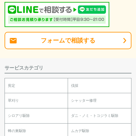
フォーム
で
相談
する
サービスカテゴリ
剪定
伐採
草刈り
シャッター修理
シロアリ駆除
ダニ・ノミ・トコジラミ駆除
蜂の巣駆除
ムカデ駆除