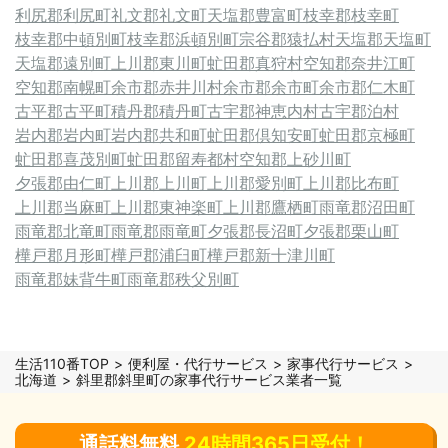
利尻郡利尻町
礼文郡礼文町
天塩郡豊富町
枝幸郡枝幸町
枝幸郡中頓別町
枝幸郡浜頓別町
宗谷郡猿払村
天塩郡天塩町
天塩郡遠別町
上川郡東川町
虻田郡真狩村
空知郡奈井江町
空知郡南幌町
余市郡赤井川村
余市郡余市町
余市郡仁木町
古平郡古平町
積丹郡積丹町
古宇郡神恵内村
古宇郡泊村
岩内郡岩内町
岩内郡共和町
虻田郡倶知安町
虻田郡京極町
虻田郡喜茂別町
虻田郡留寿都村
空知郡上砂川町
夕張郡由仁町
上川郡上川町
上川郡愛別町
上川郡比布町
上川郡当麻町
上川郡東神楽町
上川郡鷹栖町
雨竜郡沼田町
雨竜郡北竜町
雨竜郡雨竜町
夕張郡長沼町
夕張郡栗山町
樺戸郡月形町
樺戸郡浦臼町
樺戸郡新十津川町
雨竜郡妹背牛町
雨竜郡秩父別町
生活110番TOP
便利屋・代行サービス
家事代行サービス
北海道
斜里郡斜里町の家事代行サービス業者一覧
通話料無料
24時間365日受付！