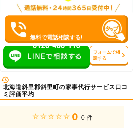
無料で電話相談する!
0120-466-110
フォーム
で
相
談
する
北海道斜里郡斜里町の家事代行サービス口コ
ミ評価平均
0
★★★★★
0 件