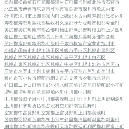
松前郡松前町
石狩郡新篠津村
石狩郡当別町
北斗市
石狩市
北広島市
伊達市
恵庭市
登別市
富良野市
深川市
歌志内市
砂川市
滝川市
上磯郡知内町
上磯郡木古内町
寿都郡黒松内町
寿都郡寿都町
島牧郡島牧村
久遠郡せたな町
瀬棚郡今金町
奥尻郡奥尻町
爾志郡乙部町
檜山郡厚沢部町
檜山郡上ノ国町
檜山郡江差町
山越郡長万部町
二海郡八雲町
茅部郡森町
茅部郡鹿部町
亀田郡七飯町
千歳市
根室市
室蘭市
旭川市
小樽市
函館市
札幌市清田区
札幌市手稲区
札幌市厚別区
札幌市西区
札幌市南区
札幌市豊平区
札幌市白石区
札幌市東区
札幌市北区
札幌市中央区
札幌市
釧路市
帯広市
三笠市
名寄市
士別市
紋別市
赤平市
江別市
芦別市
美唄市
稚内市
苫小牧市
留萌市
網走市
岩見沢市
夕張市
北見市
虻田郡ニセコ町
斜里郡小清水町
苫前郡苫前町
留萌郡小平町
増毛郡増毛町
雨竜郡幌加内町
中川郡中川町
中川郡音威子府村
中川郡美深町
上川郡下川町
上川郡剣淵町
上川郡和寒町
勇払郡占冠村
空知郡南富良野町
空知郡中富良野町
空知郡上富良野町
上川郡美瑛町
苫前郡羽幌町
苫前郡初山別村
斜里郡清里町
斜里郡斜里町
網走郡津別町
網走郡美幌町
天塩郡幌延町
利尻郡利尻富士町