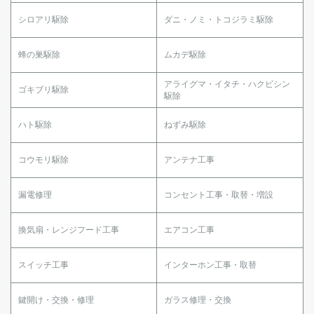
シロアリ駆除
ダニ・ノミ・トコジラミ駆除
蜂の巣駆除
ムカデ駆除
アライグマ・イタチ・ハクビシン
ゴキブリ駆除
駆除
ハト駆除
ねずみ駆除
コウモリ駆除
アンテナ工事
漏電修理
コンセント工事・取替・増設
換気扇・レンジフード工事
エアコン工事
スイッチ工事
インターホン工事・取替
鍵開け・交換・修理
ガラス修理・交換