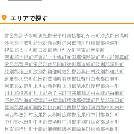
エリアで探す
常呂郡訓子府町
勇払郡安平町
勇払郡むかわ町
沙流郡日高町
沙流郡平取町
新冠郡新冠町
浦河郡浦河町
様似郡様似町
幌泉郡えりも町
日高郡新ひだか町
河東郡音更町
河東郡士幌町
河東郡上士幌町
虻田郡洞爺湖町
勇払郡厚真町
常呂郡置戸町
常呂郡佐呂間町
紋別郡遠軽町
紋別郡湧別町
紋別郡滝上町
紋別郡興部町
紋別郡西興部村
紋別郡雄武町
網走郡大空町
虻田郡豊浦町
有珠郡壮瞥町
白老郡白老町
河東郡鹿追町
上川郡新得町
上川郡清水町
厚岸郡浜中町
川上郡標茶町
川上郡弟子屈町
阿寒郡鶴居村
白糠郡白糠町
野付郡別海町
標津郡中標津町
標津郡標津町
目梨郡羅臼町
厚岸郡厚岸町
釧路郡釧路町
河西郡芽室町
河西郡中札内村
河西郡更別村
広尾郡大樹町
広尾郡広尾町
中川郡幕別町
中川郡池田町
中川郡豊頃町
中川郡本別町
足寄郡足寄町
足寄郡陸別町
十勝郡浦幌町
磯谷郡蘭越町
松前郡福島町