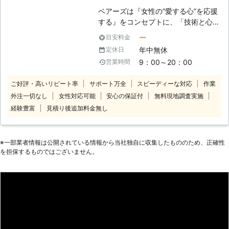
ベアーズは『女性の“愛する心”を応援
する』をコンセプトに、「技術と心の
向上に対する教育の徹底」と「感謝と
ー
目安料金
笑顔」という2つの“こだわり”を企業
年中無休
定休日
理念に掲げ、常に“お客様感動度
9：00～20：00
営業時間
120%”を目指しております。 家事代行
サービス業界のリーディングカンパニ
ご好評・高いリピート率
サポート万全
スピーディーな対応
作業
ーとして、以下をお約束いたします。
外注一切なし
女性対応可能
安心の保証付
無料現地調査実施
【安全】～登録スタッフ5200人～ ベ
アーズレディは全員直接雇用。 業界
経験豊富
見積り後追加料金無し
トップクラスのスタッフ体制でお待た
せすることなく細やかで真心を込めた
サービスをご提供します。 【品質】
※⼀部業者情報は公開されている情報から当社独⾃に収集したもののため、正確性
～徹底したスタッフ教育～ 挨拶・身
を担保するものではございません。
だしなみ・笑顔といったマナー・マイ
ンドから実技に至るまで、7つのオリ
ジナルプログラム・実践研修を実施し
ています。高いホスピタリティマイン
ドをもった、元気で明るい女性スタッ
フ＝ベアーズレディがお伺いいたしま
す。 【感動】～お客様感動度120%の