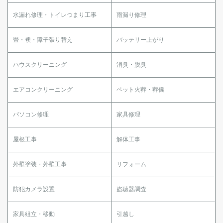
水漏れ修理・トイレつまり工事
雨漏り修理
畳・襖・障子張り替え
バッテリー上がり
ハウスクリーニング
消臭・脱臭
エアコンクリーニング
ペット火葬・葬儀
パソコン修理
家具修理
屋根工事
解体工事
外壁塗装・外壁工事
リフォーム
防犯カメラ設置
盗聴器調査
家具組立・移動
引越し