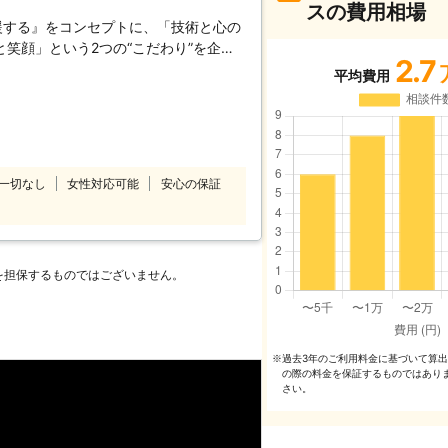
スの費用相場
援する』をコンセプトに、「技術と心の
笑顔」という2つの“こだわり”を企業
2.7
%”を目指しております。 家事代行サー
平均費用
として、以下をお約束いたします。
 ベアーズレディは全員直接雇用。 業界
たせすることなく細やかで真心を込めた
～徹底したスタッフ教育～ 挨拶・身だ
ンドから実技に至るまで、7つのオリジ
一切なし
女性対応可能
安心の保証
ています。高いホスピタリティマインド
フ＝ベアーズレディがお伺いいたしま
%の追及～ 「家事」ではなく「心のゆと
め。すべての方の笑顔のために全力で取
を担保するものではございません。
過去3年のご利⽤料⾦に基づいて算
※
の際の料⾦を保証するものではあり
さい。