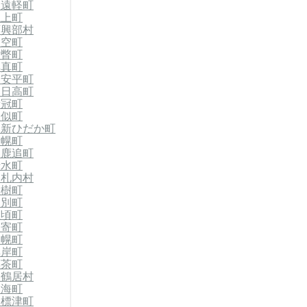
郡遠軽町
滝上町
西興部村
大空町
壮瞥町
厚真町
郡安平町
郡日高町
新冠町
様似町
郡新ひだか町
士幌町
郡鹿追町
清水町
中札内村
大樹町
幕別町
豊頃町
足寄町
浦幌町
厚岸町
標茶町
郡鶴居村
別海町
郡標津町