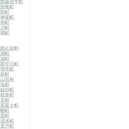
竜郡妹背牛町
郡雨竜町
沼田町
東神楽町
比布町
上川町
美瑛町
払郡占冠村
剣淵町
美深町
川郡中川町
郡増毛町
苫前町
初山別村
天塩町
浜頓別町
郡枝幸町
礼文町
利尻富士町
美幌町
斜里町
小清水町
郡置戸町