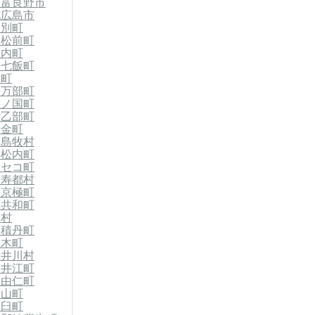
市
富良野市
北広島市
当別町
郡松前町
知内町
郡七飯町
森町
長万部町
上ノ国町
郡乙部町
今金町
郡島牧村
黒松内町
ニセコ町
留寿都村
郡京極町
郡共和町
泊村
郡積丹町
仁木町
赤井川村
奈井江町
郡由仁町
栗山町
浦臼町