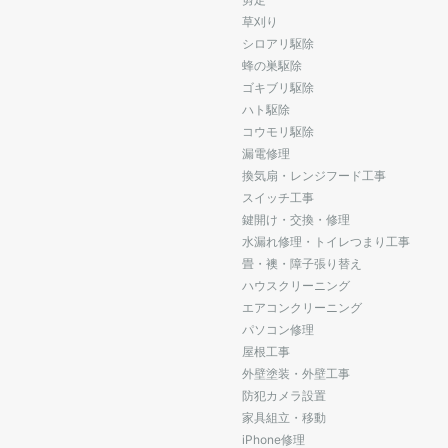
草刈り
シロアリ駆除
蜂の巣駆除
ゴキブリ駆除
ハト駆除
コウモリ駆除
漏電修理
換気扇・レンジフード工事
スイッチ工事
鍵開け・交換・修理
水漏れ修理・トイレつまり工事
畳・襖・障子張り替え
ハウスクリーニング
エアコンクリーニング
パソコン修理
屋根工事
外壁塗装・外壁工事
防犯カメラ設置
家具組立・移動
iPhone修理