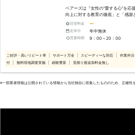
ベアーズは『女性の“愛する心”を応
向上に対する教育の徹底」と「感謝と
理念に掲げ、常に“お客様感動度120
ー
目安料金
ビス業界のリーディングカンパニー
年中無休
定休日
【安全】～登録スタッフ5200人～
9：00～20：00
営業時間
トップクラスのスタッフ体制でお待
サービスをご提供します。 【品質】
しなみ・笑顔といったマナー・マイ
ご好評・高いリピート率
サポート万全
スピーディーな対応
作業外注
ナルプログラム・実践研修を実施し
付
無料現地調査実施
経験豊富
見積り後追加料金無し
をもった、元気で明るい女性スタッ
す。 【感動】～お客様感動度120
り」を提供することがベアーズの努
※⼀部業者情報は公開されている情報から当社独⾃に収集したもののため、正確性
り組みます。