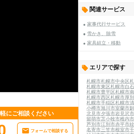
関連サービス
家事代行サービス
雪かき、除雪
家具組立・移動
エリアで探す
札幌市
札幌市中央区
札幌市東区
札幌市白
札幌市豊平区
札幌市
札幌市西区
札幌市厚
札幌市手稲区
札幌市
小樽市
旭川市
室蘭市
気軽にご相談ください
北見市
夕張市
岩見沢
留萌市
苫小牧市
稚内
芦別市
江別市
赤平市
0
名寄市
三笠市
根室市
フォームで相談する