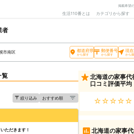
掲載希望
生活110番とは
カテゴリから探す
業者
都道府県
郵便番号
現在
幌市南区
から探す
から探す
から
一覧
北海道の家事代
口コミ評価平均
絞り込み
★★★★★
ていただきます！
北海道の家事代