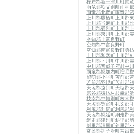
樺戸郡新十津川町
雨
雨竜郡秩父別町
雨竜
雨竜郡北竜町
雨竜郡
上川郡鷹栖町
上川郡
上川郡当麻町
上川郡
上川郡愛別町
上川郡
上川郡東川町
上川郡
空知郡上富良野町
空知郡中富良野町
空知郡南富良野町
勇
上川郡和寒町
上川郡
上川郡下川町
中川郡
中川郡音威子府村
中
雨竜郡幌加内町
増毛
留萌郡小平町
苫前郡
苫前郡羽幌町
苫前郡
天塩郡遠別町
天塩郡
宗谷郡猿払村
枝幸郡
枝幸郡中頓別町
枝幸
天塩郡豊富町
礼文郡
利尻郡利尻町
利尻郡
天塩郡幌延町
網走郡
網走郡津別町
斜里郡
斜里郡清里町
斜里郡
常呂郡訓子府町
常呂