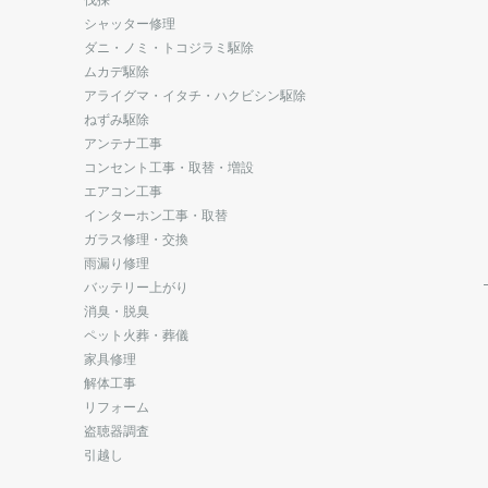
シャッター修理
ダニ・ノミ・トコジラミ駆除
ムカデ駆除
アライグマ・イタチ・ハクビシン駆除
ねずみ駆除
アンテナ工事
コンセント工事・取替・増設
エアコン工事
インターホン工事・取替
ガラス修理・交換
雨漏り修理
バッテリー上がり
消臭・脱臭
ペット火葬・葬儀
家具修理
解体工事
リフォーム
盗聴器調査
引越し