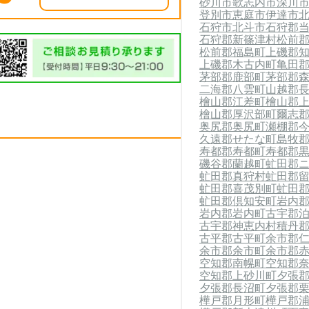
砂川市
歌志内市
深川
登別市
恵庭市
伊達市
石狩市
北斗市
石狩郡
石狩郡新篠津村
松前
松前郡福島町
上磯郡
上磯郡木古内町
亀田
茅部郡鹿部町
茅部郡
二海郡八雲町
山越郡
檜山郡江差町
檜山郡
檜山郡厚沢部町
爾志
奥尻郡奥尻町
瀬棚郡
久遠郡せたな町
島牧
寿都郡寿都町
寿都郡
磯谷郡蘭越町
虻田郡
虻田郡真狩村
虻田郡
虻田郡喜茂別町
虻田
虻田郡倶知安町
岩内
岩内郡岩内町
古宇郡
古宇郡神恵内村
積丹
古平郡古平町
余市郡
余市郡余市町
余市郡
空知郡南幌町
空知郡
空知郡上砂川町
夕張
夕張郡長沼町
夕張郡
樺戸郡月形町
樺戸郡