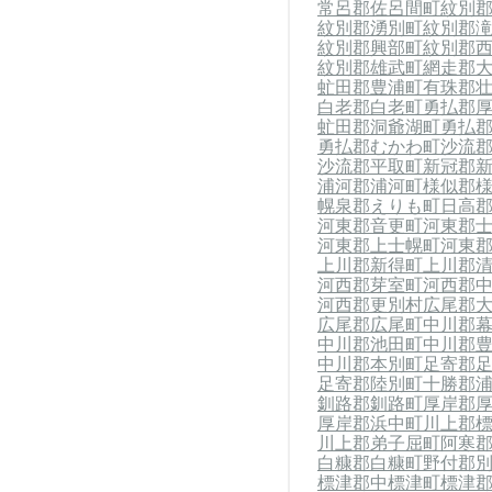
常呂郡佐呂間町
紋別
紋別郡湧別町
紋別郡
紋別郡興部町
紋別郡
紋別郡雄武町
網走郡
虻田郡豊浦町
有珠郡
白老郡白老町
勇払郡
虻田郡洞爺湖町
勇払
勇払郡むかわ町
沙流
沙流郡平取町
新冠郡
浦河郡浦河町
様似郡
幌泉郡えりも町
日高
河東郡音更町
河東郡
河東郡上士幌町
河東
上川郡新得町
上川郡
河西郡芽室町
河西郡
河西郡更別村
広尾郡
広尾郡広尾町
中川郡
中川郡池田町
中川郡
中川郡本別町
足寄郡
足寄郡陸別町
十勝郡
釧路郡釧路町
厚岸郡
厚岸郡浜中町
川上郡
川上郡弟子屈町
阿寒
白糠郡白糠町
野付郡
標津郡中標津町
標津