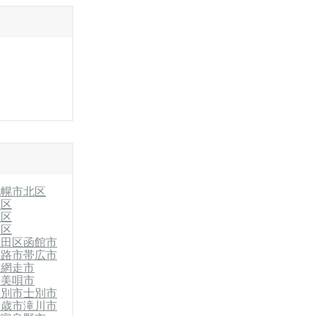
札幌市北区
石区
南区
別区
清田区
函館市
釧路市
帯広市
市
網走市
市
美唄市
紋別市
士別市
千歳市
滝川市