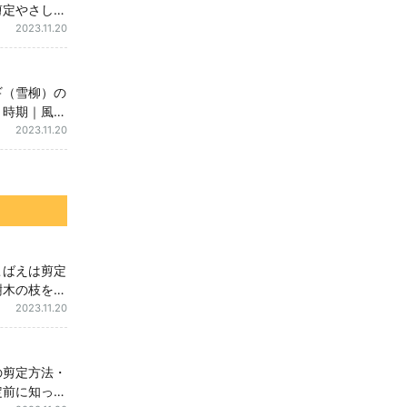
剪定やさし木
には注意しよ
2023.11.20
ギ（雪柳）の
・時期｜風通
して花を咲か
2023.11.20
方
こばえは剪定
樹木の枝を切
時期を紹介
2023.11.20
の剪定方法・
定前に知って