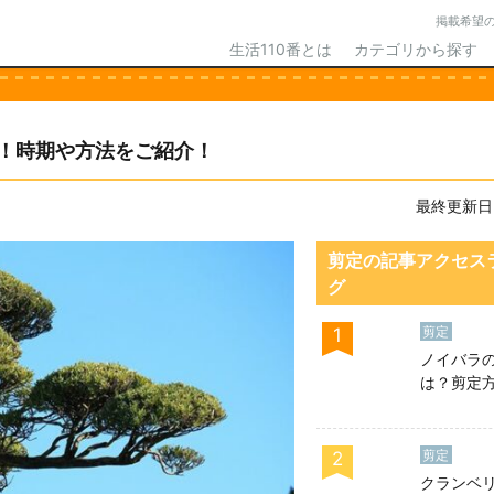
掲載希望
生活110番とは
カテゴリから探す
！時期や方法をご紹介！
最終更新日：2
剪定の記事アクセス
グ
剪定
1
ノイバラ
は？剪定
ときの注
します
剪定
2
クランベ