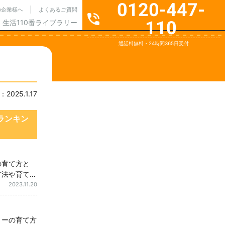
0120-447-
の企業様へ
よくあるご質問
110
生活110番ライブラリー
通話料無料・24時間365日受付
025.1.17
ランキン
の育て方と
方法や育てる
意点もご紹介
2023.11.20
リーの育て方