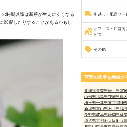
耐震工事
家具組立・移動
引越し・配送サー
。この時期以降は新芽が生えにくくなる
に影響したりすることがあるかもし
オフィス・店舗向
引越し
ビス
自動ドア修理
その他
井戸掘り工事（さく井
剪定の業者を地域か
北海道
青森県
岩手県
宮
山形県
福島県
茨城県
栃
埼玉県
千葉県
東京都
神
新潟県
富山県
石川県
福
長野県
岐阜県
静岡県
愛
滋賀県
京都府
大阪府
兵
和歌山県
鳥取県
島根県