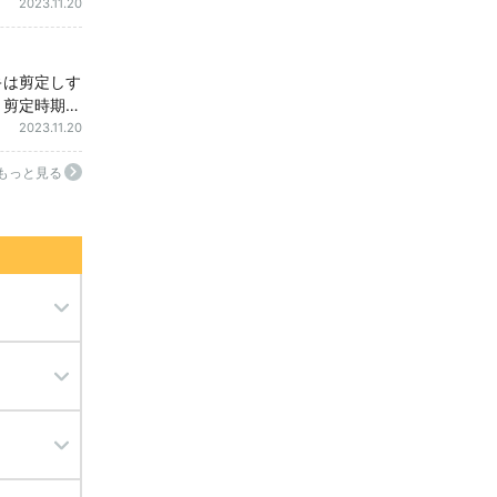
つのポイン
2023.11.20
キは剪定しす
！剪定時期・
す枝・育てか
2023.11.20
もっと見る
ミ駆除