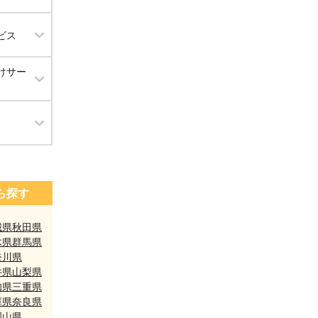
ビス
けサー
工事）
ら探す
城県
秋田県
木県
群馬県
奈川県
井県
山梨県
知県
三重県
庫県
奈良県
岡山県