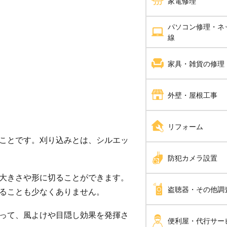
家電修理
分電盤工事
ハウスクリーニング
パソコン修理・ネ
エアコン修理
線
ＬＥＤ工事
エアコンクリーニング
パソコン修理
家具・雑貨の修理
電気工事全般
バスルームクリーニン
家具修理
外壁・屋根工事
ピアノ調律 ピアノ修
屋根工事
リフォーム
ことです。刈り込みとは、シルエッ
解体工事
内装工事
防犯カメラ設置
瓦工事
手すり設置
大きさや形に切ることができます。
防犯カメラ設置
盗聴器・その他調
外壁塗装・外壁工事
ることも少なくありません。
家全体のリフォーム
外張り断熱工事
って、風よけや目隠し効果を発揮さ
盗聴器調査
便利屋・代行サー
断熱工事