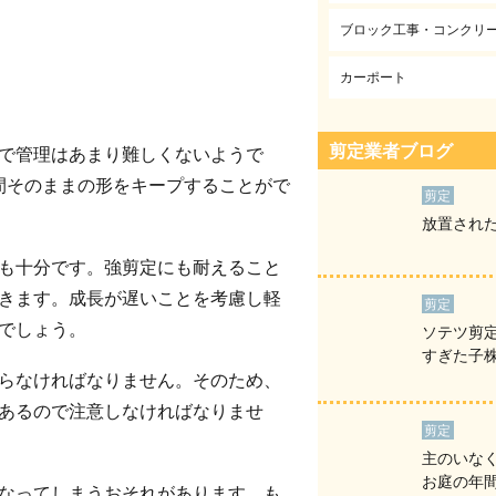
ブロック工事・コンクリ
カーポート
剪定業者ブログ
で管理はあまり難しくないようで
間そのままの形をキープすることがで
剪定
放置され
も十分です。強剪定にも耐えること
きます。成長が遅いことを考慮し軽
剪定
でしょう。
ソテツ剪定
すぎた子
らなければなりません。そのため、
あるので注意しなければなりませ
剪定
主のいな
お庭の年
なってしまうおそれがあります。も