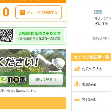
おきたい3
ト
10
剪定
フォームで相談する
マルバノ
ぎに注意
切り落と
た
剪定の記事を
カテゴリ別記事⼀覧
お庭の手入れ
剪定
害虫駆除
費用をいただく場合がございます。
伐採
シロアリ駆除
害獣駆除
草刈り
ダニ・ノミ・トコジラ