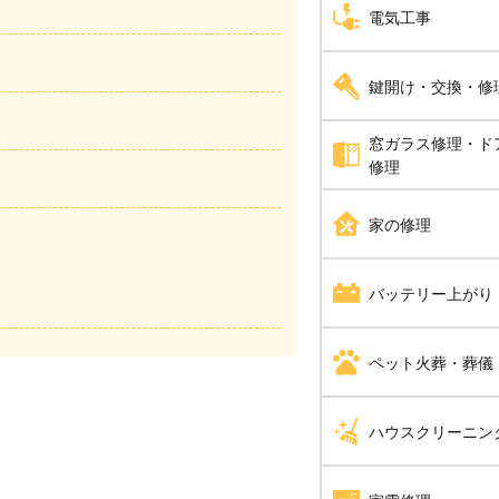
アライグマ・イタチ・
電気工事
芝張り
駆除
蜂の巣駆除
砂利敷き
アンテナ工事
ハト駆除
鍵開け・交換・修
ムカデ駆除
シャッター修理
漏電修理
ねずみ駆除
アリ駆除
窓ガラス修理・ド
鍵開け・交換・修理
修理
アスファルト工事
コンセント工事・取替
コウモリ駆除
ゴキブリ駆除
合い鍵製作
ガラス修理・交換
家の修理
ブロック工事・コンク
換気扇・レンジフード
補助カギ取り付け
ドアノブ修理
電動シャッター設置・
エアコン工事
水漏れ修理・トイレつ
バッテリー上がり
防犯鍵
スイッチ工事
雨漏り修理
バッテリー上がり
ペット火葬・葬儀
照明工事
畳・襖・障子張り替え
ペット火葬・葬儀
ハウスクリーニン
LAN配線工事
給湯器修理・交換
インターホン工事・取
防水工事
消臭・脱臭