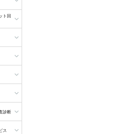
ット回
グ
理
査診断
ビス