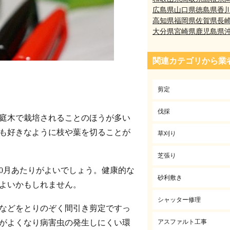
広島県
山口県
徳島県
香
高知県
福岡県
佐賀県
長
大分県
宮崎県
鹿児島県
関連カテゴリから業
剪定
伐採
庭木で栽培されることのほうが多い
も好きなように枝や葉を切ることが
草刈り
芝張り
10月あたりがよいでしょう。健康的な
砂利敷き
よいかもしれません。
シャッター修理
などをとりのぞく間引き剪定ですっ
アスファルト工事
がよくなり病害虫の発生しにくい環