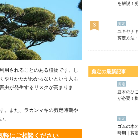
を解説！
のやり方
う！
剪定
3
ユキヤナ
剪定方法
しを良く
せる育て
利用されることのある植物です。し
剪定の最新記事
くやりかたがわからないという人も
剪定
害虫が発生するリスクが高まりま
庭木のひ
が必要！
るコツや
す。また、ラカンマキの剪定時期や
い。
剪定
ゴムの木
時期｜剪
お気軽にご相談ください