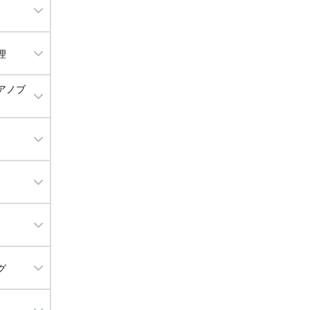
ハクビシン
理
アノブ
・増設
リート工事
工事
修理
まり工事
グ
替