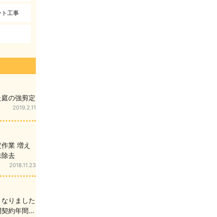
ート工事
た庭の強剪定
2019.2.11
作業 増え
株除去
2018.11.23
くなりました
間契約年間管