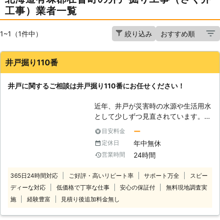
工事）業者一覧
1~1（1件中）
絞り込み
井戸掘り110番
井戸に関するご相談は井戸掘り110番にお任せください！
近年、井戸が災害時の水源や生活用水
として少しずつ見直されています。
「井戸掘りなんてとうてい自分じゃ無
ー
目安料金
理だから代わりにお願いしたい」
年中無休
定休日
「家にある井戸を防災用にできない
24時間
営業時間
か？」など 井戸に関するご相談な
ら、井戸掘り110番にお任せくださ
365日24時間対応
ご好評・高いリピート率
サポート万全
スピー
い。 井戸掘り110番は、24時間365日
ディーな対応
低価格で丁寧な仕事
安心の保証付
無料現地調査実
いつでもコールセンターが稼働してお
りますので、お客様のご都合に応じた
施
経験豊富
見積り後追加料金無し
時間帯にご相談を承ることが可能で
す。 コールセンターのスタッフがお