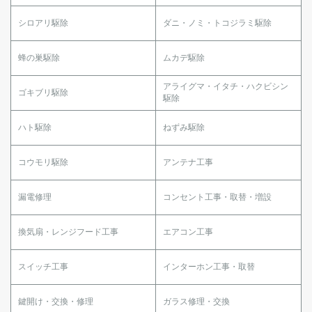
シロアリ駆除
ダニ・ノミ・トコジラミ駆除
蜂の巣駆除
ムカデ駆除
アライグマ・イタチ・ハクビシン
ゴキブリ駆除
駆除
ハト駆除
ねずみ駆除
コウモリ駆除
アンテナ工事
漏電修理
コンセント工事・取替・増設
換気扇・レンジフード工事
エアコン工事
スイッチ工事
インターホン工事・取替
鍵開け・交換・修理
ガラス修理・交換