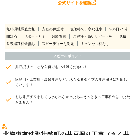
公式サイトを確認
無料現地調査実施
安心の保証付
低価格で丁寧な仕事
365日24時
間対応
サポート万全
経験豊富
ご好評・高いリピート率
見積
り後追加料金無し
スピーディーな対応
キャンセル料なし
アピールポイント
井戸掘りのことなら何でもご相談ください！
家庭用・工業用・温泉井戸など、あらゆるタイプの井戸掘りに対応し
ています！
もし井戸掘りをしても水が出なかったら…そのときの工事料金はいただ
きません！
北海道有珠郡壮瞥町の井戸掘り工事（さく井