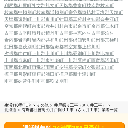
利尻郡利尻町
礼文郡礼文町
天塩郡豊富町
枝幸郡枝幸町
枝幸郡中頓別町
枝幸郡浜頓別町
宗谷郡猿払村
天塩郡天塩町
天塩郡遠別町
上川郡東川町
虻田郡真狩村
空知郡奈井江町
空知郡南幌町
余市郡赤井川村
余市郡余市町
余市郡仁木町
古平郡古平町
積丹郡積丹町
古宇郡神恵内村
古宇郡泊村
岩内郡岩内町
岩内郡共和町
虻田郡倶知安町
虻田郡京極町
虻田郡喜茂別町
虻田郡留寿都村
空知郡上砂川町
夕張郡由仁町
上川郡上川町
上川郡愛別町
上川郡比布町
上川郡当麻町
上川郡東神楽町
上川郡鷹栖町
雨竜郡沼田町
雨竜郡北竜町
雨竜郡雨竜町
夕張郡長沼町
夕張郡栗山町
樺戸郡月形町
樺戸郡浦臼町
樺戸郡新十津川町
雨竜郡妹背牛町
雨竜郡秩父別町
生活110番TOP
その他
井戸掘り工事（さく井工事）
北海道
有珠郡壮瞥町の井戸掘り工事（さく井工事）業者一覧