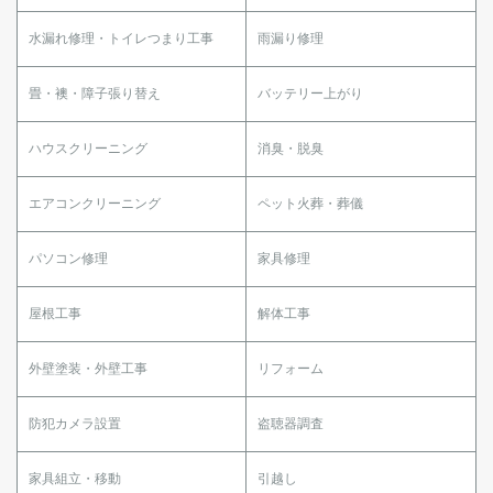
水漏れ修理・トイレつまり工事
雨漏り修理
畳・襖・障子張り替え
バッテリー上がり
ハウスクリーニング
消臭・脱臭
エアコンクリーニング
ペット火葬・葬儀
パソコン修理
家具修理
屋根工事
解体工事
外壁塗装・外壁工事
リフォーム
防犯カメラ設置
盗聴器調査
家具組立・移動
引越し