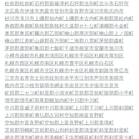
松前郡松前町
石狩郡新篠津村
石狩郡当別町
北斗市
石狩市
北広島市
伊達市
恵庭市
登別市
富良野市
深川市
歌志内市
砂川市
滝川市
上磯郡知内町
上磯郡木古内町
寿都郡黒松内町
寿都郡寿都町
島牧郡島牧村
久遠郡せたな町
瀬棚郡今金町
奥尻郡奥尻町
爾志郡乙部町
檜山郡厚沢部町
檜山郡上ノ国町
檜山郡江差町
山越郡長万部町
二海郡八雲町
茅部郡森町
茅部郡鹿部町
亀田郡七飯町
千歳市
根室市
室蘭市
旭川市
小樽市
函館市
札幌市清田区
札幌市手稲区
札幌市厚別区
札幌市西区
札幌市南区
札幌市豊平区
札幌市白石区
札幌市東区
札幌市北区
札幌市中央区
札幌市
釧路市
帯広市
三笠市
名寄市
士別市
紋別市
赤平市
江別市
芦別市
美唄市
稚内市
苫小牧市
留萌市
網走市
岩見沢市
夕張市
北見市
虻田郡ニセコ町
斜里郡小清水町
苫前郡苫前町
留萌郡小平町
増毛郡増毛町
雨竜郡幌加内町
中川郡中川町
中川郡音威子府村
中川郡美深町
上川郡下川町
上川郡剣淵町
上川郡和寒町
勇払郡占冠村
空知郡南富良野町
空知郡中富良野町
空知郡上富良野町
上川郡美瑛町
苫前郡羽幌町
苫前郡初山別村
斜里郡清里町
斜里郡斜里町
網走郡津別町
網走郡美幌町
天塩郡幌延町
利尻郡利尻富士町