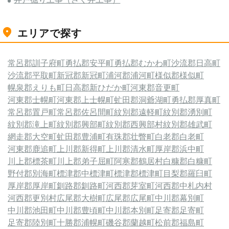
エリアで探す
常呂郡訓子府町
勇払郡安平町
勇払郡むかわ町
沙流郡日高町
沙流郡平取町
新冠郡新冠町
浦河郡浦河町
様似郡様似町
幌泉郡えりも町
日高郡新ひだか町
河東郡音更町
河東郡士幌町
河東郡上士幌町
虻田郡洞爺湖町
勇払郡厚真町
常呂郡置戸町
常呂郡佐呂間町
紋別郡遠軽町
紋別郡湧別町
紋別郡滝上町
紋別郡興部町
紋別郡西興部村
紋別郡雄武町
網走郡大空町
虻田郡豊浦町
有珠郡壮瞥町
白老郡白老町
河東郡鹿追町
上川郡新得町
上川郡清水町
厚岸郡浜中町
川上郡標茶町
川上郡弟子屈町
阿寒郡鶴居村
白糠郡白糠町
野付郡別海町
標津郡中標津町
標津郡標津町
目梨郡羅臼町
厚岸郡厚岸町
釧路郡釧路町
河西郡芽室町
河西郡中札内村
河西郡更別村
広尾郡大樹町
広尾郡広尾町
中川郡幕別町
中川郡池田町
中川郡豊頃町
中川郡本別町
足寄郡足寄町
足寄郡陸別町
十勝郡浦幌町
磯谷郡蘭越町
松前郡福島町