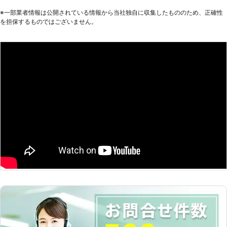
客様のご要望を詳しくお聞きします。
※⼀部業者情報は公開されている情報から当社独⾃に収集したもののため、正確性
実際の工事には井戸掘りの経験豊富な
を担保するものではございません。
加盟店スタッフがお伺い。 確実・丁
寧・迅速をモットーとしお客様のご希
望やご要望に沿って井戸掘り工事を行
います。 また、水が出なかった場
合、工事料金はいただきません。 ご
利用いただいたお客様からも井戸掘り
110番に満足のお声を多数頂戴してお
ります。 井戸掘りをご検討の際は、
井戸掘り110番にお気軽にお申し付け
ください。