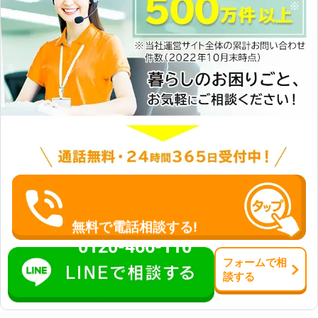
無料で電話相談する!
0120-466-110
フォーム
で
相
談
する