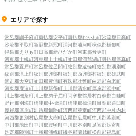
エリアで探す
常呂郡訓子府町
勇払郡安平町
勇払郡むかわ町
沙流郡日高町
沙流郡平取町
新冠郡新冠町
浦河郡浦河町
様似郡様似町
幌泉郡えりも町
日高郡新ひだか町
河東郡音更町
河東郡士幌町
河東郡上士幌町
虻田郡洞爺湖町
勇払郡厚真町
常呂郡置戸町
常呂郡佐呂間町
紋別郡遠軽町
紋別郡湧別町
紋別郡滝上町
紋別郡興部町
紋別郡西興部村
紋別郡雄武町
網走郡大空町
虻田郡豊浦町
有珠郡壮瞥町
白老郡白老町
河東郡鹿追町
上川郡新得町
上川郡清水町
厚岸郡浜中町
川上郡標茶町
川上郡弟子屈町
阿寒郡鶴居村
白糠郡白糠町
野付郡別海町
標津郡中標津町
標津郡標津町
目梨郡羅臼町
厚岸郡厚岸町
釧路郡釧路町
河西郡芽室町
河西郡中札内村
河西郡更別村
広尾郡大樹町
広尾郡広尾町
中川郡幕別町
中川郡池田町
中川郡豊頃町
中川郡本別町
足寄郡足寄町
足寄郡陸別町
十勝郡浦幌町
磯谷郡蘭越町
松前郡福島町