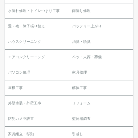
水漏れ修理・トイレつまり工事
雨漏り修理
畳・襖・障子張り替え
バッテリー上がり
ハウスクリーニング
消臭・脱臭
エアコンクリーニング
ペット火葬・葬儀
パソコン修理
家具修理
屋根工事
解体工事
外壁塗装・外壁工事
リフォーム
防犯カメラ設置
盗聴器調査
家具組立・移動
引越し