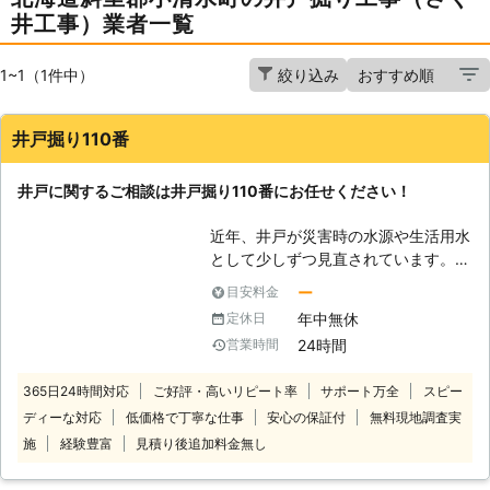
井工事）業者一覧
1~1（1件中）
絞り込み
井戸掘り110番
井戸に関するご相談は井戸掘り110番にお任せください！
近年、井戸が災害時の水源や生活用水
として少しずつ見直されています。
「井戸掘りなんてとうてい自分じゃ無
ー
目安料金
理だから代わりにお願いしたい」
年中無休
定休日
「家にある井戸を防災用にできない
24時間
営業時間
か？」など 井戸に関するご相談な
ら、井戸掘り110番にお任せくださ
365日24時間対応
ご好評・高いリピート率
サポート万全
スピー
い。 井戸掘り110番は、24時間365日
ディーな対応
低価格で丁寧な仕事
安心の保証付
無料現地調査実
いつでもコールセンターが稼働してお
りますので、お客様のご都合に応じた
施
経験豊富
見積り後追加料金無し
時間帯にご相談を承ることが可能で
す。 コールセンターのスタッフがお