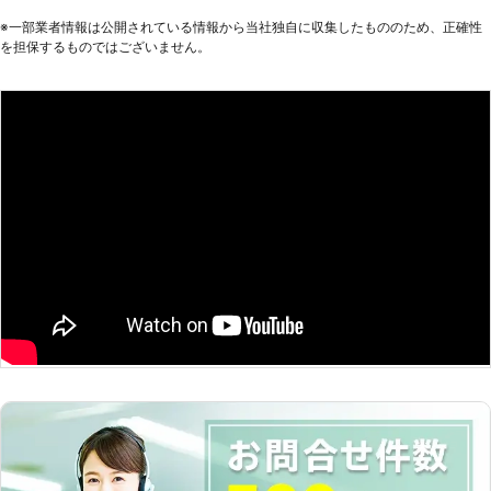
客様のご要望を詳しくお聞きします。
※⼀部業者情報は公開されている情報から当社独⾃に収集したもののため、正確性
実際の工事には井戸掘りの経験豊富な
を担保するものではございません。
加盟店スタッフがお伺い。 確実・丁
寧・迅速をモットーとしお客様のご希
望やご要望に沿って井戸掘り工事を行
います。 また、水が出なかった場
合、工事料金はいただきません。 ご
利用いただいたお客様からも井戸掘り
110番に満足のお声を多数頂戴してお
ります。 井戸掘りをご検討の際は、
井戸掘り110番にお気軽にお申し付け
ください。