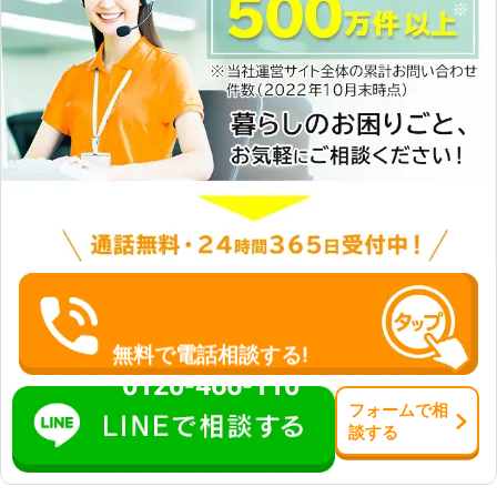
無料で電話相談する!
0120-466-110
フォーム
で
相
談
する