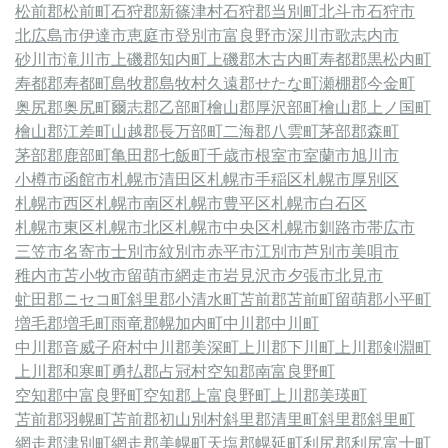
松前郡松前町
石狩郡新篠津村
石狩郡当別町
北斗市
石狩市
北広島市
伊達市
恵庭市
登別市
富良野市
深川市
歌志内市
砂川市
滝川市
上磯郡知内町
上磯郡木古内町
寿都郡黒松内町
寿都郡寿都町
島牧郡島牧村
久遠郡せたな町
瀬棚郡今金町
奥尻郡奥尻町
爾志郡乙部町
檜山郡厚沢部町
檜山郡上ノ国町
檜山郡江差町
山越郡長万部町
二海郡八雲町
茅部郡森町
茅部郡鹿部町
亀田郡七飯町
千歳市
根室市
室蘭市
旭川市
小樽市
函館市
札幌市清田区
札幌市手稲区
札幌市厚別区
札幌市西区
札幌市南区
札幌市豊平区
札幌市白石区
札幌市東区
札幌市北区
札幌市中央区
札幌市
釧路市
帯広市
三笠市
名寄市
士別市
紋別市
赤平市
江別市
芦別市
美唄市
稚内市
苫小牧市
留萌市
網走市
岩見沢市
夕張市
北見市
虻田郡ニセコ町
斜里郡小清水町
苫前郡苫前町
留萌郡小平町
増毛郡増毛町
雨竜郡幌加内町
中川郡中川町
中川郡音威子府村
中川郡美深町
上川郡下川町
上川郡剣淵町
上川郡和寒町
勇払郡占冠村
空知郡南富良野町
空知郡中富良野町
空知郡上富良野町
上川郡美瑛町
苫前郡羽幌町
苫前郡初山別村
斜里郡清里町
斜里郡斜里町
網走郡津別町
網走郡美幌町
天塩郡幌延町
利尻郡利尻富士町