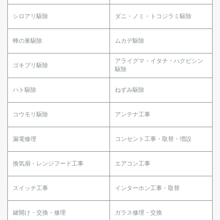
シロアリ駆除
ダニ・ノミ・トコジラミ駆除
蜂の巣駆除
ムカデ駆除
アライグマ・イタチ・ハクビシン
ゴキブリ駆除
駆除
ハト駆除
ねずみ駆除
コウモリ駆除
アンテナ工事
漏電修理
コンセント工事・取替・増設
換気扇・レンジフード工事
エアコン工事
スイッチ工事
インターホン工事・取替
鍵開け・交換・修理
ガラス修理・交換