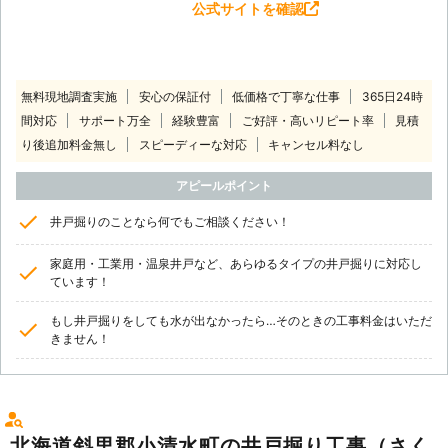
公式サイトを確認
無料現地調査実施
安心の保証付
低価格で丁寧な仕事
365日24時
間対応
サポート万全
経験豊富
ご好評・高いリピート率
見積
り後追加料金無し
スピーディーな対応
キャンセル料なし
アピールポイント
井戸掘りのことなら何でもご相談ください！
家庭用・工業用・温泉井戸など、あらゆるタイプの井戸掘りに対応し
ています！
もし井戸掘りをしても水が出なかったら…そのときの工事料金はいただ
きません！
北海道斜里郡小清水町の井戸掘り工事（さく