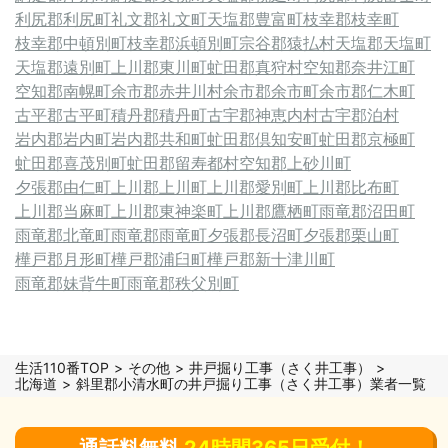
利尻郡利尻町
礼文郡礼文町
天塩郡豊富町
枝幸郡枝幸町
枝幸郡中頓別町
枝幸郡浜頓別町
宗谷郡猿払村
天塩郡天塩町
天塩郡遠別町
上川郡東川町
虻田郡真狩村
空知郡奈井江町
空知郡南幌町
余市郡赤井川村
余市郡余市町
余市郡仁木町
古平郡古平町
積丹郡積丹町
古宇郡神恵内村
古宇郡泊村
岩内郡岩内町
岩内郡共和町
虻田郡倶知安町
虻田郡京極町
虻田郡喜茂別町
虻田郡留寿都村
空知郡上砂川町
夕張郡由仁町
上川郡上川町
上川郡愛別町
上川郡比布町
上川郡当麻町
上川郡東神楽町
上川郡鷹栖町
雨竜郡沼田町
雨竜郡北竜町
雨竜郡雨竜町
夕張郡長沼町
夕張郡栗山町
樺戸郡月形町
樺戸郡浦臼町
樺戸郡新十津川町
雨竜郡妹背牛町
雨竜郡秩父別町
生活110番TOP
その他
井戸掘り工事（さく井工事）
北海道
斜里郡小清水町の井戸掘り工事（さく井工事）業者一覧