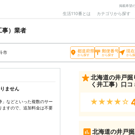
掲載希望
生活110番とは
カテゴリから探す
工事）業者
都道府県
郵便番号
現在
斗市
から探す
から探す
から
北海道の井戸掘
く井工事）口コ
りません
4
★★★★★
浄」などといった複数のサー
りますので、追加料金は不要
北海道の井戸掘