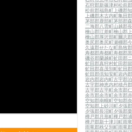
石狩郡新篠津村
松前
松前郡福島町
上磯郡
上磯郡木古内町
亀田
茅部郡鹿部町
茅部郡
二海郡八雲町
山越郡
檜山郡江差町
檜山郡
檜山郡厚沢部町
爾志
奥尻郡奥尻町
瀬棚郡
久遠郡せたな町
島牧
寿都郡寿都町
寿都郡
磯谷郡蘭越町
虻田郡
虻田郡真狩村
虻田郡
虻田郡喜茂別町
虻田
虻田郡倶知安町
岩内
岩内郡岩内町
古宇郡
古宇郡神恵内村
積丹
古平郡古平町
余市郡
余市郡余市町
余市郡
空知郡南幌町
空知郡
空知郡上砂川町
夕張
夕張郡長沼町
夕張郡
樺戸郡月形町
樺戸郡
樺戸郡新十津川町
雨
雨竜郡秩父別町
雨竜