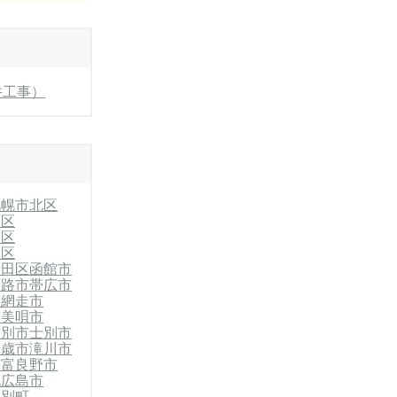
井工事）
札幌市北区
石区
南区
別区
清田区
函館市
釧路市
帯広市
市
網走市
市
美唄市
紋別市
士別市
千歳市
滝川市
市
富良野市
北広島市
当別町