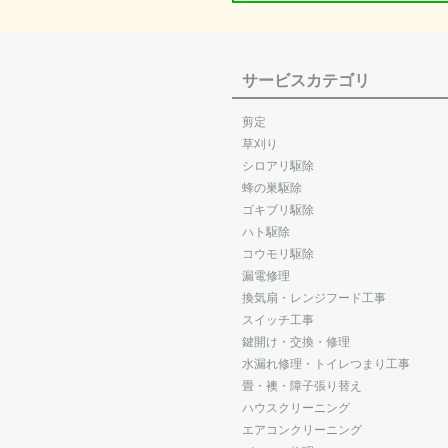
サービスカテゴリ
剪定
草刈り
シロアリ駆除
蜂の巣駆除
ゴキブリ駆除
ハト駆除
コウモリ駆除
漏電修理
換気扇・レンジフード工事
スイッチ工事
鍵開け・交換・修理
水漏れ修理・トイレつまり工事
畳・襖・障子張り替え
ハウスクリーニング
エアコンクリーニング