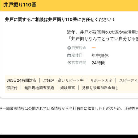
井戸掘り110番
井戸に関するご相談は井戸掘り110番にお任せください！
近年、井戸が災害時の水源や生活用
「井戸掘りなんてとうてい自分じゃ
「家にある井戸を防災用にできないか？」など 井戸に関
ー
目安料金
井戸掘り110番にお任せください。 井戸掘り110番は、24時間365日いつで
年中無休
定休日
もコールセンターが稼働しておりま
24時間
営業時間
にご相談を承ることが可能です。 コールセンターのスタッフがお客様のご
要望を詳しくお聞きします。 実際の工事には井戸掘りの経験豊富な加盟店
スタッフがお伺い。 確実・丁寧・迅速をモットーとしお客様のご希望やご
365日24時間対応
ご好評・高いリピート率
サポート万全
スピーディ
要望に沿って井戸掘り工事を行います。 また、水が出なかった場
保証付
無料現地調査実施
経験豊富
見積り後追加料金無し
料金はいただきません。 ご利用いただいたお客様からも井戸掘り110番に満
足のお声を多数頂戴しております。 井戸掘りをご検討の際は、井戸掘り110
番にお気軽にお申し付けください。
※⼀部業者情報は公開されている情報から当社独⾃に収集したもののため、正確性