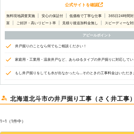
公式サイトを確認
無料現地調査実施
安心の保証付
低価格で丁寧な仕事
365日24時間
富
ご好評・高いリピート率
見積り後追加料金無し
スピーディーな対
アピールポイント
井戸掘りのことなら何でもご相談ください！
家庭用・工業用・温泉井戸など、あらゆるタイプの井戸掘りに対応してい
もし井戸掘りをしても水が出なかったら…そのときの工事料金はいただき
北海道北斗市の井戸掘り工事（さく井工事
1~1（1件中）