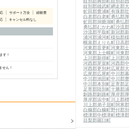
紋別郡興部町
紋別郡
紋別郡雄武町
網走郡
虻田郡豊浦町
有珠郡
対応
サポート万全
経験豊
白老郡白老町
勇払郡
応
キャンセル料なし
虻田郡洞爺湖町
勇払
勇払郡むかわ町
沙流
沙流郡平取町
新冠郡
浦河郡浦河町
様似郡
幌泉郡えりも町
日高
河東郡音更町
河東郡
河東郡上士幌町
河東
ます！
上川郡新得町
上川郡
河西郡芽室町
河西郡
河西郡更別村
広尾郡
ません！
広尾郡広尾町
中川郡
中川郡池田町
中川郡
中川郡本別町
足寄郡
足寄郡陸別町
十勝郡
釧路郡釧路町
厚岸郡
厚岸郡浜中町
川上郡
川上郡弟子屈町
阿寒
白糠郡白糠町
野付郡
標津郡中標津町
標津
目梨郡羅臼町