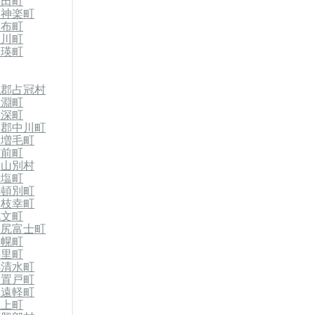
沼田町
東神楽町
比布町
上川町
美瑛町
払郡占冠村
剣淵町
美深町
川郡中川町
郡増毛町
苫前町
初山別村
天塩町
浜頓別町
郡枝幸町
礼文町
利尻富士町
美幌町
斜里町
小清水町
郡置戸町
郡遠軽町
滝上町