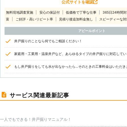
公式サイトを確認
無料現地調査実施
安心の保証付
低価格で丁寧な仕事
365日24時間
富
ご好評・高いリピート率
見積り後追加料金無し
スピーディーな対
アピールポイント
井戸掘りのことなら何でもご相談ください！
家庭用・工業用・温泉井戸など、あらゆるタイプの井戸掘りに対応してい
もし井戸掘りをしても水が出なかったら…そのときの工事料金はいただき
サービス関連最新記事
一人でもできる！井戸掘りマニュアル！