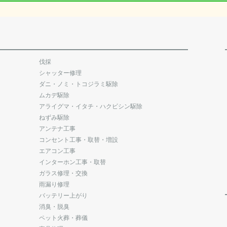
伐採
シャッター修理
ダニ・ノミ・トコジラミ駆除
ムカデ駆除
アライグマ・イタチ・ハクビシン駆除
ねずみ駆除
アンテナ工事
コンセント工事・取替・増設
エアコン工事
インターホン工事・取替
ガラス修理・交換
雨漏り修理
バッテリー上がり
消臭・脱臭
ペット火葬・葬儀