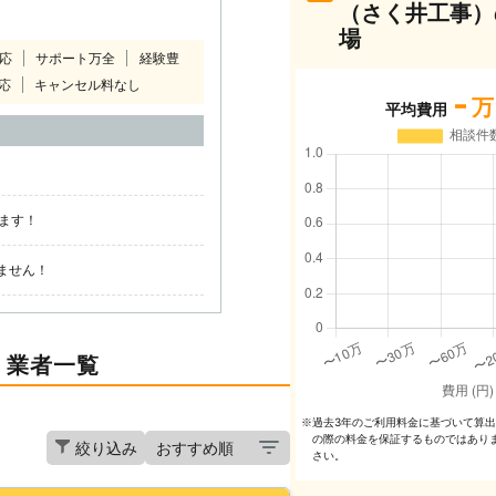
（さく井工事）
場
対応
サポート万全
経験豊
応
キャンセル料なし
-
万
平均費用
ます！
ません！
）業者一覧
過去3年のご利⽤料⾦に基づいて算
※
の際の料⾦を保証するものではあり
絞り込み
さい。