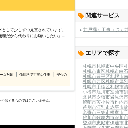
関連サービス
井戸掘り工事（さく
水として少しずつ見直されています。
無理だから代わりにお願いしたい」
するご相談なら、
エリアで探す
すので、お客様のご都合に応じた時間帯
札幌市
札幌市中央区
札幌市東区
札幌市白
ーな対応
低価格で丁寧な仕事
安心の
札幌市豊平区
札幌市
合、工事
札幌市西区
札幌市厚
札幌市手稲区
札幌市
小樽市
旭川市
室蘭市
北見市
夕張市
岩見沢
を担保するものではございません。
留萌市
苫小牧市
稚内
芦別市
江別市
赤平市
名寄市
三笠市
根室市
砂川市
歌志内市
深川
登別市
恵庭市
伊達市
石狩市
北斗市
石狩郡