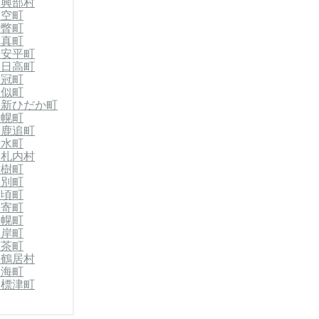
西興部村
大空町
壮瞥町
厚真町
郡安平町
郡日高町
新冠町
様似町
郡新ひだか町
士幌町
郡鹿追町
清水町
中札内村
大樹町
幕別町
豊頃町
足寄町
浦幌町
厚岸町
標茶町
郡鶴居村
別海町
郡標津町