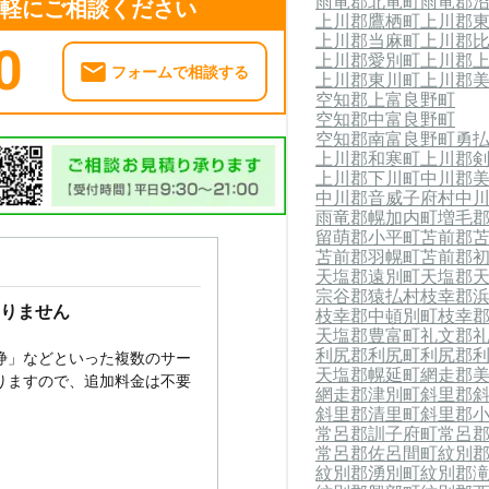
雨竜郡北竜町
雨竜郡
気軽にご相談ください
上川郡鷹栖町
上川郡
上川郡当麻町
上川郡
0
上川郡愛別町
上川郡
フォームで相談する
上川郡東川町
上川郡
空知郡上富良野町
空知郡中富良野町
空知郡南富良野町
勇
上川郡和寒町
上川郡
上川郡下川町
中川郡
中川郡音威子府村
中
雨竜郡幌加内町
増毛
留萌郡小平町
苫前郡
苫前郡羽幌町
苫前郡
天塩郡遠別町
天塩郡
宗谷郡猿払村
枝幸郡
りません
枝幸郡中頓別町
枝幸
天塩郡豊富町
礼文郡
利尻郡利尻町
利尻郡
浄」などといった複数のサー
天塩郡幌延町
網走郡
りますので、追加料金は不要
網走郡津別町
斜里郡
斜里郡清里町
斜里郡
常呂郡訓子府町
常呂
常呂郡佐呂間町
紋別
紋別郡湧別町
紋別郡