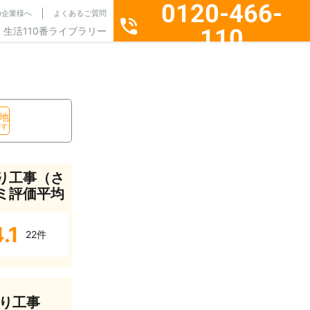
0120-466-
の企業様へ
よくあるご質問
110
生活110番ライブラリー
通話料無料・24時間365日受付
地
探す
り工事（さ
ミ評価平均
.1
22件
り工事