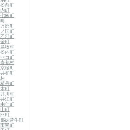
郡松前町
知内町
郡七飯町
森町
長万部町
上ノ国町
郡乙部町
今金町
郡島牧村
黒松内町
ニセコ町
留寿都村
郡京極町
郡共和町
泊村
郡積丹町
仁木町
赤井川村
奈井江町
郡由仁町
栗山町
浦臼町
竜郡妹背牛町
郡雨竜町