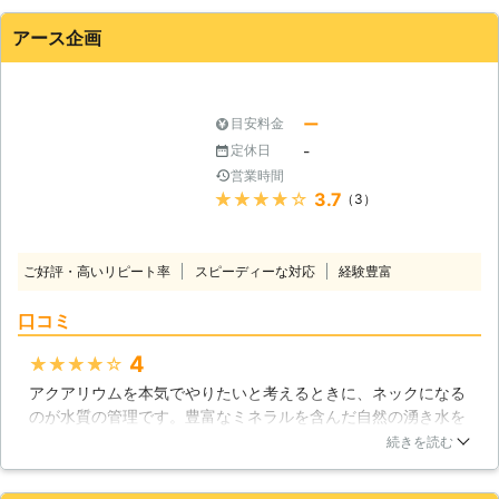
客様のご要望を詳しくお聞きします。
アース企画
実際の工事には井戸掘りの経験豊富な
加盟店スタッフがお伺い。 確実・丁
寧・迅速をモットーとしお客様のご希
望やご要望に沿って井戸掘り工事を行
ー
目安料金
います。 また、水が出なかった場
-
定休日
合、工事料金はいただきません。 ご
営業時間
利用いただいたお客様からも井戸掘り
★★★★★
3.7
（3）
110番に満足のお声を多数頂戴してお
ります。 井戸掘りをご検討の際は、
井戸掘り110番にお気軽にお申し付け
ご好評・高いリピート率
スピーディーな対応
経験豊富
ください。
口コミ
4
★★★★★
アクアリウムを本気でやりたいと考えるときに、ネックになる
のが水質の管理です。豊富なミネラルを含んだ自然の湧き水を
利用することができれば、非常に安定した環境を作る出すこと
続きを読む
ができます。そんなことを考えて私が利用したのが井戸です。
井戸なんて無理と考える方の多いかもしれませんが、アース企