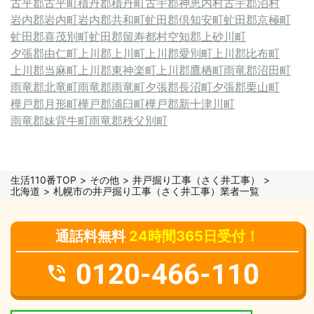
古平郡古平町
積丹郡積丹町
古宇郡神恵内村
古宇郡泊村
岩内郡岩内町
岩内郡共和町
虻田郡倶知安町
虻田郡京極町
虻田郡喜茂別町
虻田郡留寿都村
空知郡上砂川町
夕張郡由仁町
上川郡上川町
上川郡愛別町
上川郡比布町
上川郡当麻町
上川郡東神楽町
上川郡鷹栖町
雨竜郡沼田町
雨竜郡北竜町
雨竜郡雨竜町
夕張郡長沼町
夕張郡栗山町
樺戸郡月形町
樺戸郡浦臼町
樺戸郡新十津川町
雨竜郡妹背牛町
雨竜郡秩父別町
生活110番TOP
その他
井戸掘り工事（さく井工事）
北海道
札幌市の井戸掘り工事（さく井工事）業者一覧
通話料無料
24時間365日受付！
0120-466-110