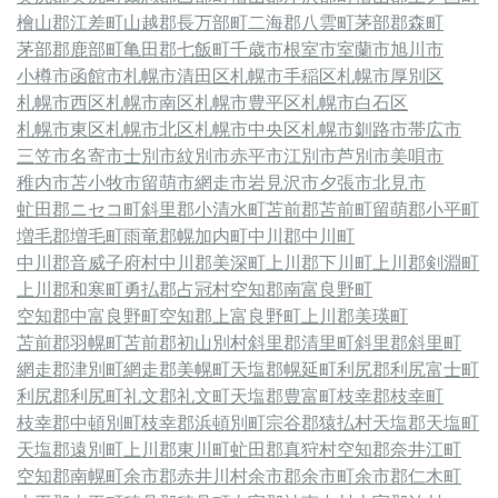
檜山郡江差町
山越郡長万部町
二海郡八雲町
茅部郡森町
茅部郡鹿部町
亀田郡七飯町
千歳市
根室市
室蘭市
旭川市
小樽市
函館市
札幌市清田区
札幌市手稲区
札幌市厚別区
札幌市西区
札幌市南区
札幌市豊平区
札幌市白石区
札幌市東区
札幌市北区
札幌市中央区
札幌市
釧路市
帯広市
三笠市
名寄市
士別市
紋別市
赤平市
江別市
芦別市
美唄市
稚内市
苫小牧市
留萌市
網走市
岩見沢市
夕張市
北見市
虻田郡ニセコ町
斜里郡小清水町
苫前郡苫前町
留萌郡小平町
増毛郡増毛町
雨竜郡幌加内町
中川郡中川町
中川郡音威子府村
中川郡美深町
上川郡下川町
上川郡剣淵町
上川郡和寒町
勇払郡占冠村
空知郡南富良野町
空知郡中富良野町
空知郡上富良野町
上川郡美瑛町
苫前郡羽幌町
苫前郡初山別村
斜里郡清里町
斜里郡斜里町
網走郡津別町
網走郡美幌町
天塩郡幌延町
利尻郡利尻富士町
利尻郡利尻町
礼文郡礼文町
天塩郡豊富町
枝幸郡枝幸町
枝幸郡中頓別町
枝幸郡浜頓別町
宗谷郡猿払村
天塩郡天塩町
天塩郡遠別町
上川郡東川町
虻田郡真狩村
空知郡奈井江町
空知郡南幌町
余市郡赤井川村
余市郡余市町
余市郡仁木町