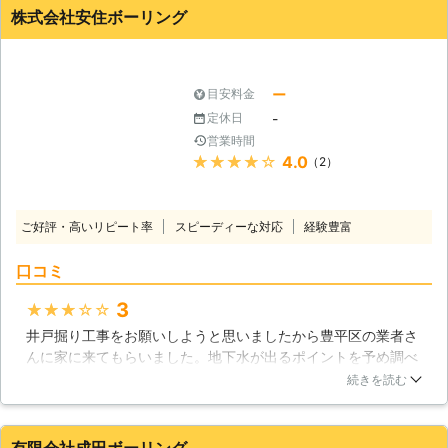
画さんに相談してみると案外可能なこともあります。札幌に住
株式会社安住ボーリング
んでいる方であれば検討して見る価値があります。
北海道
札幌市西区
2018年11月21日
ー
目安料金
-
定休日
営業時間
★★★★★
4.0
（2）
ご好評・高いリピート率
スピーディーな対応
経験豊富
口コミ
3
★★★★★
井戸掘り工事をお願いしようと思いましたから豊平区の業者さ
んに家に来てもらいました。地下水が出るポイントを予め調べ
てからの施工となりましたから、確実に井戸が出来上がりまし
続きを読む
た。正直それなりの金額が必要になりましたが、インフラを整
備すると考えれば微々たる金額です。施工は迅速でしたから井
戸掘り業者の方には感謝をしています。