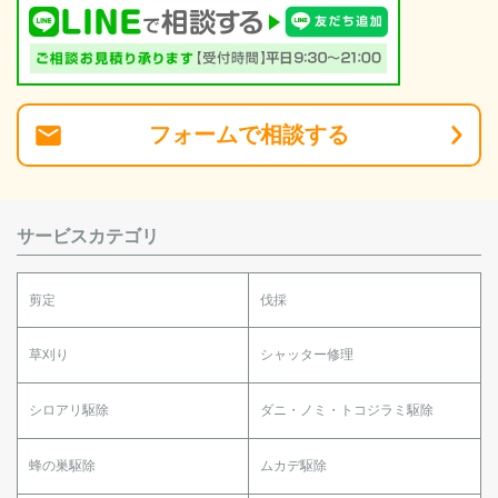
フォーム
で
相談
する
サービスカテゴリ
剪定
伐採
草刈り
シャッター修理
シロアリ駆除
ダニ・ノミ・トコジラミ駆除
蜂の巣駆除
ムカデ駆除