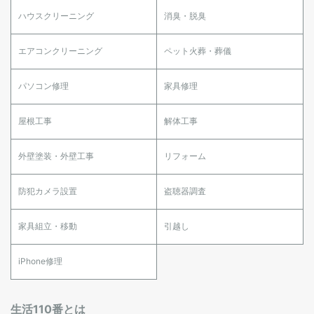
ハウスクリーニング
消臭・脱臭
エアコンクリーニング
ペット火葬・葬儀
パソコン修理
家具修理
屋根工事
解体工事
外壁塗装・外壁工事
リフォーム
防犯カメラ設置
盗聴器調査
家具組立・移動
引越し
iPhone修理
生活110番とは