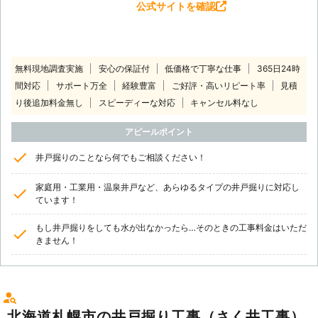
公式サイトを確認
無料現地調査実施
安心の保証付
低価格で丁寧な仕事
365日24時
間対応
サポート万全
経験豊富
ご好評・高いリピート率
見積
り後追加料金無し
スピーディーな対応
キャンセル料なし
アピールポイント
井戸掘りのことなら何でもご相談ください！
家庭用・工業用・温泉井戸など、あらゆるタイプの井戸掘りに対応し
ています！
もし井戸掘りをしても水が出なかったら…そのときの工事料金はいただ
きません！
北海道札幌市の井戸掘り工事（さく井工事）