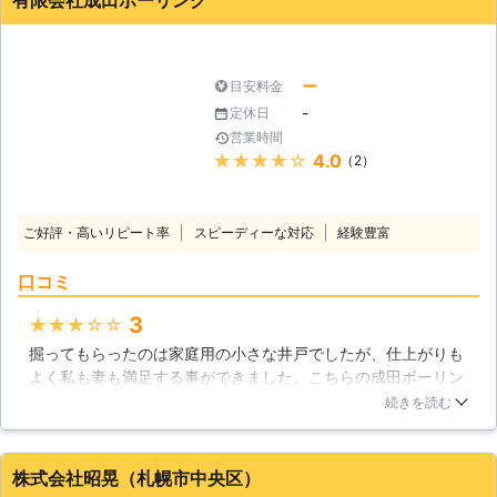
有限会社成田ボーリング
北海道
札幌市豊平区
2016年10月30日
ー
目安料金
-
定休日
営業時間
★★★★★
4.0
（2）
ご好評・高いリピート率
スピーディーな対応
経験豊富
口コミ
3
★★★★★
掘ってもらったのは家庭用の小さな井戸でしたが、仕上がりも
よく私も妻も満足する事ができました。こちらの成田ボーリン
グには、とてもリーズナブルな値段で家庭用の井戸掘りの工事
続きを読む
をしてもらい助かりましたね。掘って貰った井戸は庭の散水や
洗車の時に使う事が多いです。こちらの家庭用の井戸の工事は
私としてもおススメですね。
株式会社昭晃（札幌市中央区）