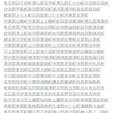
常呂郡訓子府町
勇払郡安平町
勇払郡むかわ町
沙流郡日高町
沙流郡平取町
新冠郡新冠町
浦河郡浦河町
様似郡様似町
幌泉郡えりも町
日高郡新ひだか町
河東郡音更町
河東郡士幌町
河東郡上士幌町
虻田郡洞爺湖町
勇払郡厚真町
常呂郡置戸町
常呂郡佐呂間町
紋別郡遠軽町
紋別郡湧別町
紋別郡滝上町
紋別郡興部町
紋別郡西興部村
紋別郡雄武町
網走郡大空町
虻田郡豊浦町
有珠郡壮瞥町
白老郡白老町
河東郡鹿追町
上川郡新得町
上川郡清水町
厚岸郡浜中町
川上郡標茶町
川上郡弟子屈町
阿寒郡鶴居村
白糠郡白糠町
野付郡別海町
標津郡中標津町
標津郡標津町
目梨郡羅臼町
厚岸郡厚岸町
釧路郡釧路町
河西郡芽室町
河西郡中札内村
河西郡更別村
広尾郡大樹町
広尾郡広尾町
中川郡幕別町
中川郡池田町
中川郡豊頃町
中川郡本別町
足寄郡足寄町
足寄郡陸別町
十勝郡浦幌町
磯谷郡蘭越町
松前郡福島町
松前郡松前町
石狩郡新篠津村
石狩郡当別町
北斗市
石狩市
北広島市
伊達市
恵庭市
登別市
富良野市
深川市
歌志内市
砂川市
滝川市
上磯郡知内町
上磯郡木古内町
寿都郡黒松内町
寿都郡寿都町
島牧郡島牧村
久遠郡せたな町
瀬棚郡今金町
奥尻郡奥尻町
爾志郡乙部町
檜山郡厚沢部町
檜山郡上ノ国町