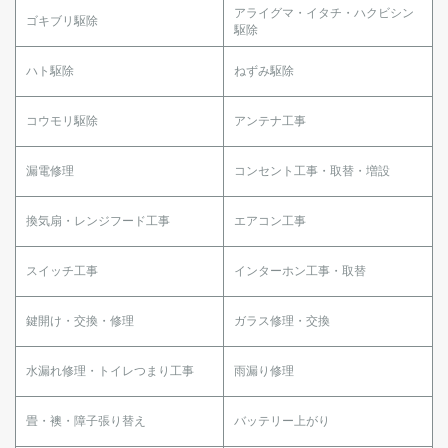
アライグマ・イタチ・ハクビシン
ゴキブリ駆除
駆除
ハト駆除
ねずみ駆除
コウモリ駆除
アンテナ工事
漏電修理
コンセント工事・取替・増設
換気扇・レンジフード工事
エアコン工事
スイッチ工事
インターホン工事・取替
鍵開け・交換・修理
ガラス修理・交換
水漏れ修理・トイレつまり工事
雨漏り修理
畳・襖・障子張り替え
バッテリー上がり