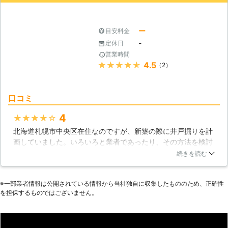
北海道
札幌市東区
2016年11月27日
ー
目安料金
-
定休日
営業時間
★★★★★
4.5
（2）
口コミ
4
★★★★★
北海道札幌市中央区在住なのですが、新築の際に井戸掘りを計
画していました。いろいろと業者であったり、その方法を検討
していたのですが、株式会社昭晃というところが一番良さそう
続きを読む
だったので、打ち合わせすることにしました。用意していた予
算よりもかなりオーバーではありましたが、諦めたくはなかっ
※⼀部業者情報は公開されている情報から当社独⾃に収集したもののため、正確性
たのでそのまま依頼することにしました。
を担保するものではございません。
北海道
札幌市中央区
2016年10月16日