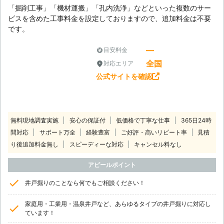
「掘削工事」「機材運搬」「孔内洗浄」などといった複数のサー
ビスを含めた工事料金を設定しておりますので、追加料金は不要
です。
―
目安料金
全国
対応エリア
公式サイトを確認
無料現地調査実施
安心の保証付
低価格で丁寧な仕事
365日24時
間対応
サポート万全
経験豊富
ご好評・高いリピート率
見積
り後追加料金無し
スピーディーな対応
キャンセル料なし
アピールポイント
井戸掘りのことなら何でもご相談ください！
家庭用・工業用・温泉井戸など、あらゆるタイプの井戸掘りに対応し
ています！