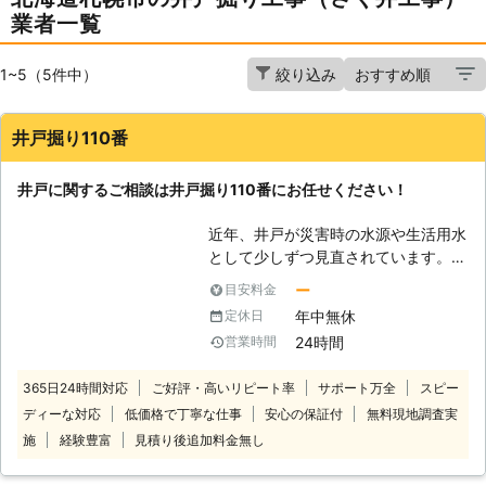
業者一覧
1~5（5件中）
絞り込み
井戸掘り110番
井戸に関するご相談は井戸掘り110番にお任せください！
近年、井戸が災害時の水源や生活用水
として少しずつ見直されています。
「井戸掘りなんてとうてい自分じゃ無
ー
目安料金
理だから代わりにお願いしたい」
年中無休
定休日
「家にある井戸を防災用にできない
24時間
営業時間
か？」など 井戸に関するご相談な
ら、井戸掘り110番にお任せくださ
365日24時間対応
ご好評・高いリピート率
サポート万全
スピー
い。 井戸掘り110番は、24時間365日
ディーな対応
低価格で丁寧な仕事
安心の保証付
無料現地調査実
いつでもコールセンターが稼働してお
りますので、お客様のご都合に応じた
施
経験豊富
見積り後追加料金無し
時間帯にご相談を承ることが可能で
す。 コールセンターのスタッフがお