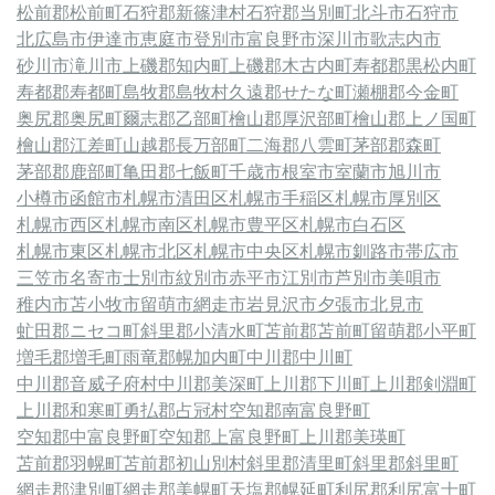
松前郡松前町
石狩郡新篠津村
石狩郡当別町
北斗市
石狩市
北広島市
伊達市
恵庭市
登別市
富良野市
深川市
歌志内市
砂川市
滝川市
上磯郡知内町
上磯郡木古内町
寿都郡黒松内町
寿都郡寿都町
島牧郡島牧村
久遠郡せたな町
瀬棚郡今金町
奥尻郡奥尻町
爾志郡乙部町
檜山郡厚沢部町
檜山郡上ノ国町
檜山郡江差町
山越郡長万部町
二海郡八雲町
茅部郡森町
茅部郡鹿部町
亀田郡七飯町
千歳市
根室市
室蘭市
旭川市
小樽市
函館市
札幌市清田区
札幌市手稲区
札幌市厚別区
札幌市西区
札幌市南区
札幌市豊平区
札幌市白石区
札幌市東区
札幌市北区
札幌市中央区
札幌市
釧路市
帯広市
三笠市
名寄市
士別市
紋別市
赤平市
江別市
芦別市
美唄市
稚内市
苫小牧市
留萌市
網走市
岩見沢市
夕張市
北見市
虻田郡ニセコ町
斜里郡小清水町
苫前郡苫前町
留萌郡小平町
増毛郡増毛町
雨竜郡幌加内町
中川郡中川町
中川郡音威子府村
中川郡美深町
上川郡下川町
上川郡剣淵町
上川郡和寒町
勇払郡占冠村
空知郡南富良野町
空知郡中富良野町
空知郡上富良野町
上川郡美瑛町
苫前郡羽幌町
苫前郡初山別村
斜里郡清里町
斜里郡斜里町
網走郡津別町
網走郡美幌町
天塩郡幌延町
利尻郡利尻富士町