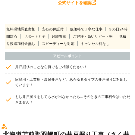
公式サイトを確認
無料現地調査実施
安心の保証付
低価格で丁寧な仕事
365日24時
間対応
サポート万全
経験豊富
ご好評・高いリピート率
見積
り後追加料金無し
スピーディーな対応
キャンセル料なし
アピールポイント
井戸掘りのことなら何でもご相談ください！
家庭用・工業用・温泉井戸など、あらゆるタイプの井戸掘りに対応し
ています！
もし井戸掘りをしても水が出なかったら…そのときの工事料金はいただ
きません！
北海道苫前郡羽幌町の井戸掘り工事（さく井