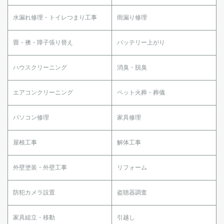
水漏れ修理・トイレつまり工事
雨漏り修理
畳・襖・障子張り替え
バッテリー上がり
ハウスクリーニング
消臭・脱臭
エアコンクリーニング
ペット火葬・葬儀
パソコン修理
家具修理
屋根工事
解体工事
外壁塗装・外壁工事
リフォーム
防犯カメラ設置
盗聴器調査
家具組立・移動
引越し