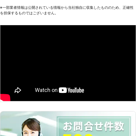
客様のご要望を詳しくお聞きします。
※⼀部業者情報は公開されている情報から当社独⾃に収集したもののため、正確性
実際の工事には井戸掘りの経験豊富な
を担保するものではございません。
加盟店スタッフがお伺い。 確実・丁
寧・迅速をモットーとしお客様のご希
望やご要望に沿って井戸掘り工事を行
います。 また、水が出なかった場
合、工事料金はいただきません。 ご
利用いただいたお客様からも井戸掘り
110番に満足のお声を多数頂戴してお
ります。 井戸掘りをご検討の際は、
井戸掘り110番にお気軽にお申し付け
ください。