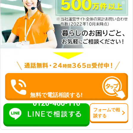
無料で電話相談する!
0120-466-110
フォーム
で
相
談
する