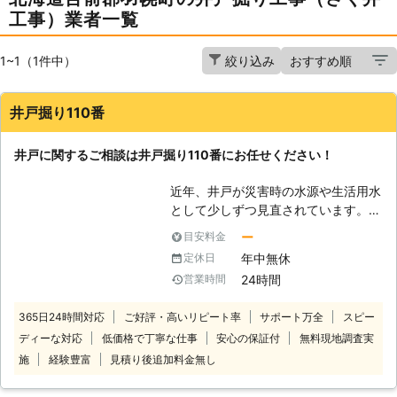
工事）業者一覧
1~1（1件中）
絞り込み
井戸掘り110番
井戸に関するご相談は井戸掘り110番にお任せください！
近年、井戸が災害時の水源や生活用水
として少しずつ見直されています。
「井戸掘りなんてとうてい自分じゃ無
ー
目安料金
理だから代わりにお願いしたい」
年中無休
定休日
「家にある井戸を防災用にできない
24時間
営業時間
か？」など 井戸に関するご相談な
ら、井戸掘り110番にお任せくださ
365日24時間対応
ご好評・高いリピート率
サポート万全
スピー
い。 井戸掘り110番は、24時間365日
ディーな対応
低価格で丁寧な仕事
安心の保証付
無料現地調査実
いつでもコールセンターが稼働してお
りますので、お客様のご都合に応じた
施
経験豊富
見積り後追加料金無し
時間帯にご相談を承ることが可能で
す。 コールセンターのスタッフがお