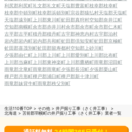
利尻郡利尻町
礼文郡礼文町
天塩郡豊富町
枝幸郡枝幸町
枝幸郡中頓別町
枝幸郡浜頓別町
宗谷郡猿払村
天塩郡天塩町
天塩郡遠別町
上川郡東川町
虻田郡真狩村
空知郡奈井江町
空知郡南幌町
余市郡赤井川村
余市郡余市町
余市郡仁木町
古平郡古平町
積丹郡積丹町
古宇郡神恵内村
古宇郡泊村
岩内郡岩内町
岩内郡共和町
虻田郡倶知安町
虻田郡京極町
虻田郡喜茂別町
虻田郡留寿都村
空知郡上砂川町
夕張郡由仁町
上川郡上川町
上川郡愛別町
上川郡比布町
上川郡当麻町
上川郡東神楽町
上川郡鷹栖町
雨竜郡沼田町
雨竜郡北竜町
雨竜郡雨竜町
夕張郡長沼町
夕張郡栗山町
樺戸郡月形町
樺戸郡浦臼町
樺戸郡新十津川町
雨竜郡妹背牛町
雨竜郡秩父別町
生活110番TOP
その他
井戸掘り工事（さく井工事）
北海道
苫前郡羽幌町の井戸掘り工事（さく井工事）業者一覧