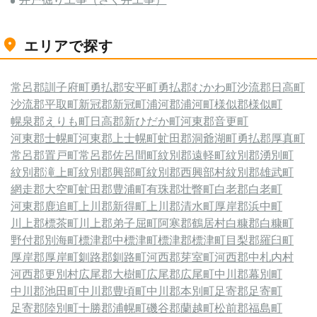
エリアで探す
常呂郡訓子府町
勇払郡安平町
勇払郡むかわ町
沙流郡日高町
沙流郡平取町
新冠郡新冠町
浦河郡浦河町
様似郡様似町
幌泉郡えりも町
日高郡新ひだか町
河東郡音更町
河東郡士幌町
河東郡上士幌町
虻田郡洞爺湖町
勇払郡厚真町
常呂郡置戸町
常呂郡佐呂間町
紋別郡遠軽町
紋別郡湧別町
紋別郡滝上町
紋別郡興部町
紋別郡西興部村
紋別郡雄武町
網走郡大空町
虻田郡豊浦町
有珠郡壮瞥町
白老郡白老町
河東郡鹿追町
上川郡新得町
上川郡清水町
厚岸郡浜中町
川上郡標茶町
川上郡弟子屈町
阿寒郡鶴居村
白糠郡白糠町
野付郡別海町
標津郡中標津町
標津郡標津町
目梨郡羅臼町
厚岸郡厚岸町
釧路郡釧路町
河西郡芽室町
河西郡中札内村
河西郡更別村
広尾郡大樹町
広尾郡広尾町
中川郡幕別町
中川郡池田町
中川郡豊頃町
中川郡本別町
足寄郡足寄町
足寄郡陸別町
十勝郡浦幌町
磯谷郡蘭越町
松前郡福島町