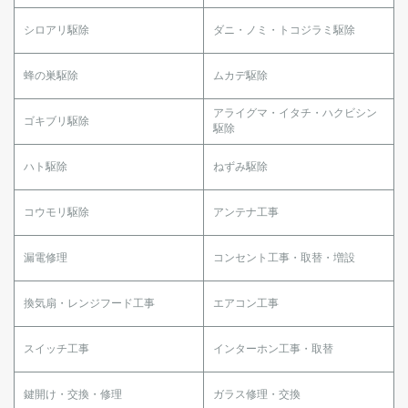
シロアリ駆除
ダニ・ノミ・トコジラミ駆除
蜂の巣駆除
ムカデ駆除
アライグマ・イタチ・ハクビシン
ゴキブリ駆除
駆除
ハト駆除
ねずみ駆除
コウモリ駆除
アンテナ工事
漏電修理
コンセント工事・取替・増設
換気扇・レンジフード工事
エアコン工事
スイッチ工事
インターホン工事・取替
鍵開け・交換・修理
ガラス修理・交換