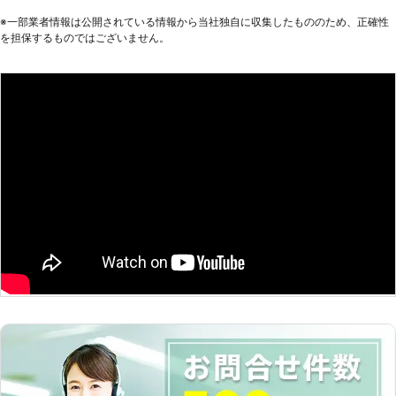
客様のご要望を詳しくお聞きします。
※⼀部業者情報は公開されている情報から当社独⾃に収集したもののため、正確性
実際の工事には井戸掘りの経験豊富な
を担保するものではございません。
加盟店スタッフがお伺い。 確実・丁
寧・迅速をモットーとしお客様のご希
望やご要望に沿って井戸掘り工事を行
います。 また、水が出なかった場
合、工事料金はいただきません。 ご
利用いただいたお客様からも井戸掘り
110番に満足のお声を多数頂戴してお
ります。 井戸掘りをご検討の際は、
井戸掘り110番にお気軽にお申し付け
ください。