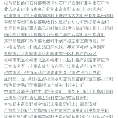
松前郡松前町
石狩郡新篠津村
石狩郡当別町
北斗市
石狩市
北広島市
伊達市
恵庭市
登別市
富良野市
深川市
歌志内市
砂川市
滝川市
上磯郡知内町
上磯郡木古内町
寿都郡黒松内町
寿都郡寿都町
島牧郡島牧村
久遠郡せたな町
瀬棚郡今金町
奥尻郡奥尻町
爾志郡乙部町
檜山郡厚沢部町
檜山郡上ノ国町
檜山郡江差町
山越郡長万部町
二海郡八雲町
茅部郡森町
茅部郡鹿部町
亀田郡七飯町
千歳市
根室市
室蘭市
旭川市
小樽市
函館市
札幌市清田区
札幌市手稲区
札幌市厚別区
札幌市西区
札幌市南区
札幌市豊平区
札幌市白石区
札幌市東区
札幌市北区
札幌市中央区
札幌市
釧路市
帯広市
三笠市
名寄市
士別市
紋別市
赤平市
江別市
芦別市
美唄市
稚内市
苫小牧市
留萌市
網走市
岩見沢市
夕張市
北見市
虻田郡ニセコ町
斜里郡小清水町
苫前郡苫前町
留萌郡小平町
増毛郡増毛町
雨竜郡幌加内町
中川郡中川町
中川郡音威子府村
中川郡美深町
上川郡下川町
上川郡剣淵町
上川郡和寒町
勇払郡占冠村
空知郡南富良野町
空知郡中富良野町
空知郡上富良野町
上川郡美瑛町
苫前郡羽幌町
苫前郡初山別村
斜里郡清里町
斜里郡斜里町
網走郡津別町
網走郡美幌町
天塩郡幌延町
利尻郡利尻富士町