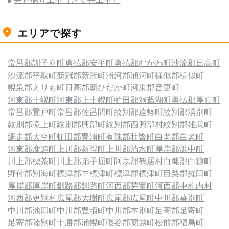
エリアで探す
常呂郡訓子府町
勇払郡安平町
勇払郡むかわ町
沙流郡日高町
沙流郡平取町
新冠郡新冠町
浦河郡浦河町
様似郡様似町
幌泉郡えりも町
日高郡新ひだか町
河東郡音更町
河東郡士幌町
河東郡上士幌町
虻田郡洞爺湖町
勇払郡厚真町
常呂郡置戸町
常呂郡佐呂間町
紋別郡遠軽町
紋別郡湧別町
紋別郡滝上町
紋別郡興部町
紋別郡西興部村
紋別郡雄武町
網走郡大空町
虻田郡豊浦町
有珠郡壮瞥町
白老郡白老町
河東郡鹿追町
上川郡新得町
上川郡清水町
厚岸郡浜中町
川上郡標茶町
川上郡弟子屈町
阿寒郡鶴居村
白糠郡白糠町
野付郡別海町
標津郡中標津町
標津郡標津町
目梨郡羅臼町
厚岸郡厚岸町
釧路郡釧路町
河西郡芽室町
河西郡中札内村
河西郡更別村
広尾郡大樹町
広尾郡広尾町
中川郡幕別町
中川郡池田町
中川郡豊頃町
中川郡本別町
足寄郡足寄町
足寄郡陸別町
十勝郡浦幌町
磯谷郡蘭越町
松前郡福島町