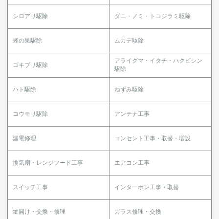
シロアリ駆除
ダニ・ノミ・トコジラミ駆除
蜂の巣駆除
ムカデ駆除
アライグマ・イタチ・ハクビシン
ゴキブリ駆除
駆除
ハト駆除
ねずみ駆除
コウモリ駆除
アンテナ工事
漏電修理
コンセント工事・取替・増設
換気扇・レンジフード工事
エアコン工事
スイッチ工事
インターホン工事・取替
鍵開け・交換・修理
ガラス修理・交換