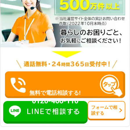
無料で電話相談する!
0120-466-110
フォーム
で
相
談
する