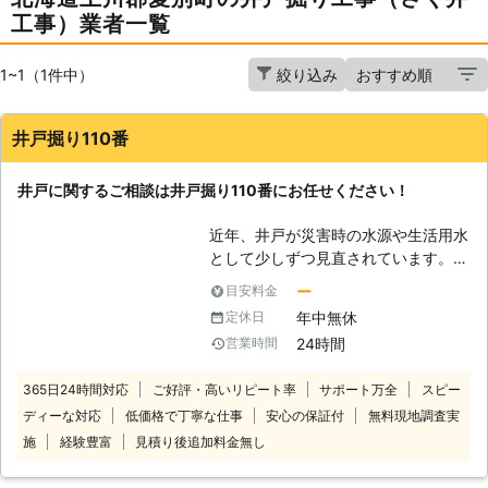
工事）業者一覧
1~1（1件中）
絞り込み
井戸掘り110番
井戸に関するご相談は井戸掘り110番にお任せください！
近年、井戸が災害時の水源や生活用水
として少しずつ見直されています。
「井戸掘りなんてとうてい自分じゃ無
ー
目安料金
理だから代わりにお願いしたい」
年中無休
定休日
「家にある井戸を防災用にできない
24時間
営業時間
か？」など 井戸に関するご相談な
ら、井戸掘り110番にお任せくださ
365日24時間対応
ご好評・高いリピート率
サポート万全
スピー
い。 井戸掘り110番は、24時間365日
ディーな対応
低価格で丁寧な仕事
安心の保証付
無料現地調査実
いつでもコールセンターが稼働してお
りますので、お客様のご都合に応じた
施
経験豊富
見積り後追加料金無し
時間帯にご相談を承ることが可能で
す。 コールセンターのスタッフがお