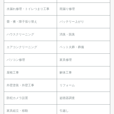
水漏れ修理・トイレつまり工事
雨漏り修理
畳・襖・障子張り替え
バッテリー上がり
ハウスクリーニング
消臭・脱臭
エアコンクリーニング
ペット火葬・葬儀
パソコン修理
家具修理
屋根工事
解体工事
外壁塗装・外壁工事
リフォーム
防犯カメラ設置
盗聴器調査
家具組立・移動
引越し