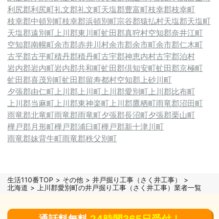
利尻郡利尻町
礼文郡礼文町
天塩郡豊富町
枝幸郡枝幸町
枝幸郡中頓別町
枝幸郡浜頓別町
宗谷郡猿払村
天塩郡天塩町
天塩郡遠別町
上川郡東川町
虻田郡真狩村
空知郡奈井江町
空知郡南幌町
余市郡赤井川村
余市郡余市町
余市郡仁木町
古平郡古平町
積丹郡積丹町
古宇郡神恵内村
古宇郡泊村
岩内郡岩内町
岩内郡共和町
虻田郡倶知安町
虻田郡京極町
虻田郡喜茂別町
虻田郡留寿都村
空知郡上砂川町
夕張郡由仁町
上川郡上川町
上川郡愛別町
上川郡比布町
上川郡当麻町
上川郡東神楽町
上川郡鷹栖町
雨竜郡沼田町
雨竜郡北竜町
雨竜郡雨竜町
夕張郡長沼町
夕張郡栗山町
樺戸郡月形町
樺戸郡浦臼町
樺戸郡新十津川町
雨竜郡妹背牛町
雨竜郡秩父別町
生活110番TOP
その他
井戸掘り工事（さく井工事）
北海道
上川郡愛別町の井戸掘り工事（さく井工事）業者一覧