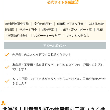
公式サイトを確認
無料現地調査実施
安心の保証付
低価格で丁寧な仕事
365日24時
間対応
サポート万全
経験豊富
ご好評・高いリピート率
見積
り後追加料金無し
スピーディーな対応
キャンセル料なし
アピールポイント
井戸掘りのことなら何でもご相談ください！
家庭用・工業用・温泉井戸など、あらゆるタイプの井戸掘りに対応し
ています！
もし井戸掘りをしても水が出なかったら…そのときの工事料金はいただ
きません！
北海道上川郡愛別町の井戸掘り工事（さく井