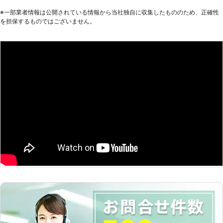
客様のご要望を詳しくお聞きします。
※⼀部業者情報は公開されている情報から当社独⾃に収集したもののため、正確性
実際の工事には井戸掘りの経験豊富な
を担保するものではございません。
加盟店スタッフがお伺い。 確実・丁
寧・迅速をモットーとしお客様のご希
望やご要望に沿って井戸掘り工事を行
います。 また、水が出なかった場
合、工事料金はいただきません。 ご
利用いただいたお客様からも井戸掘り
110番に満足のお声を多数頂戴してお
ります。 井戸掘りをご検討の際は、
井戸掘り110番にお気軽にお申し付け
ください。