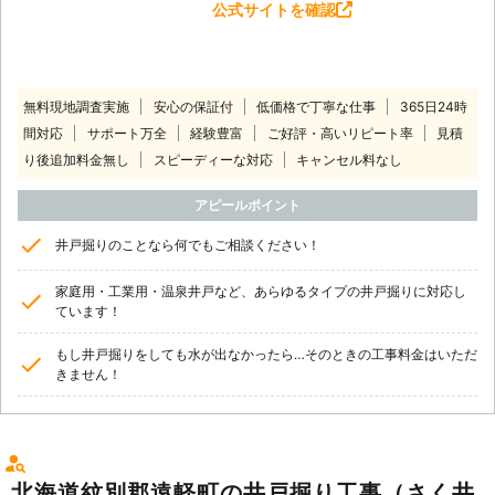
公式サイトを確認
無料現地調査実施
安心の保証付
低価格で丁寧な仕事
365日24時
間対応
サポート万全
経験豊富
ご好評・高いリピート率
見積
り後追加料金無し
スピーディーな対応
キャンセル料なし
アピールポイント
井戸掘りのことなら何でもご相談ください！
家庭用・工業用・温泉井戸など、あらゆるタイプの井戸掘りに対応し
ています！
もし井戸掘りをしても水が出なかったら…そのときの工事料金はいただ
きません！
北海道紋別郡遠軽町の井戸掘り工事（さく井