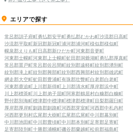
エリアで探す
常呂郡訓子府町
勇払郡安平町
勇払郡むかわ町
沙流郡日高町
沙流郡平取町
新冠郡新冠町
浦河郡浦河町
様似郡様似町
幌泉郡えりも町
日高郡新ひだか町
河東郡音更町
河東郡士幌町
河東郡上士幌町
虻田郡洞爺湖町
勇払郡厚真町
常呂郡置戸町
常呂郡佐呂間町
紋別郡遠軽町
紋別郡湧別町
紋別郡滝上町
紋別郡興部町
紋別郡西興部村
紋別郡雄武町
網走郡大空町
虻田郡豊浦町
有珠郡壮瞥町
白老郡白老町
河東郡鹿追町
上川郡新得町
上川郡清水町
厚岸郡浜中町
川上郡標茶町
川上郡弟子屈町
阿寒郡鶴居村
白糠郡白糠町
野付郡別海町
標津郡中標津町
標津郡標津町
目梨郡羅臼町
厚岸郡厚岸町
釧路郡釧路町
河西郡芽室町
河西郡中札内村
河西郡更別村
広尾郡大樹町
広尾郡広尾町
中川郡幕別町
中川郡池田町
中川郡豊頃町
中川郡本別町
足寄郡足寄町
足寄郡陸別町
十勝郡浦幌町
磯谷郡蘭越町
松前郡福島町