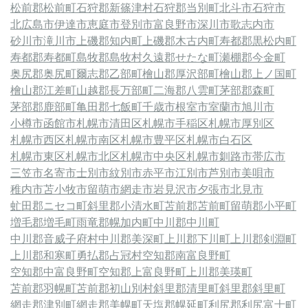
松前郡松前町
石狩郡新篠津村
石狩郡当別町
北斗市
石狩市
北広島市
伊達市
恵庭市
登別市
富良野市
深川市
歌志内市
砂川市
滝川市
上磯郡知内町
上磯郡木古内町
寿都郡黒松内町
寿都郡寿都町
島牧郡島牧村
久遠郡せたな町
瀬棚郡今金町
奥尻郡奥尻町
爾志郡乙部町
檜山郡厚沢部町
檜山郡上ノ国町
檜山郡江差町
山越郡長万部町
二海郡八雲町
茅部郡森町
茅部郡鹿部町
亀田郡七飯町
千歳市
根室市
室蘭市
旭川市
小樽市
函館市
札幌市清田区
札幌市手稲区
札幌市厚別区
札幌市西区
札幌市南区
札幌市豊平区
札幌市白石区
札幌市東区
札幌市北区
札幌市中央区
札幌市
釧路市
帯広市
三笠市
名寄市
士別市
紋別市
赤平市
江別市
芦別市
美唄市
稚内市
苫小牧市
留萌市
網走市
岩見沢市
夕張市
北見市
虻田郡ニセコ町
斜里郡小清水町
苫前郡苫前町
留萌郡小平町
増毛郡増毛町
雨竜郡幌加内町
中川郡中川町
中川郡音威子府村
中川郡美深町
上川郡下川町
上川郡剣淵町
上川郡和寒町
勇払郡占冠村
空知郡南富良野町
空知郡中富良野町
空知郡上富良野町
上川郡美瑛町
苫前郡羽幌町
苫前郡初山別村
斜里郡清里町
斜里郡斜里町
網走郡津別町
網走郡美幌町
天塩郡幌延町
利尻郡利尻富士町