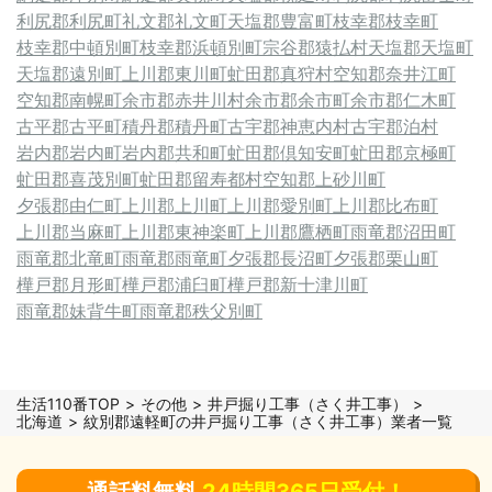
利尻郡利尻町
礼文郡礼文町
天塩郡豊富町
枝幸郡枝幸町
枝幸郡中頓別町
枝幸郡浜頓別町
宗谷郡猿払村
天塩郡天塩町
天塩郡遠別町
上川郡東川町
虻田郡真狩村
空知郡奈井江町
空知郡南幌町
余市郡赤井川村
余市郡余市町
余市郡仁木町
古平郡古平町
積丹郡積丹町
古宇郡神恵内村
古宇郡泊村
岩内郡岩内町
岩内郡共和町
虻田郡倶知安町
虻田郡京極町
虻田郡喜茂別町
虻田郡留寿都村
空知郡上砂川町
夕張郡由仁町
上川郡上川町
上川郡愛別町
上川郡比布町
上川郡当麻町
上川郡東神楽町
上川郡鷹栖町
雨竜郡沼田町
雨竜郡北竜町
雨竜郡雨竜町
夕張郡長沼町
夕張郡栗山町
樺戸郡月形町
樺戸郡浦臼町
樺戸郡新十津川町
雨竜郡妹背牛町
雨竜郡秩父別町
生活110番TOP
その他
井戸掘り工事（さく井工事）
北海道
紋別郡遠軽町の井戸掘り工事（さく井工事）業者一覧