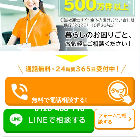
無料で電話相談する!
0120-466-110
フォーム
で
相
談
する