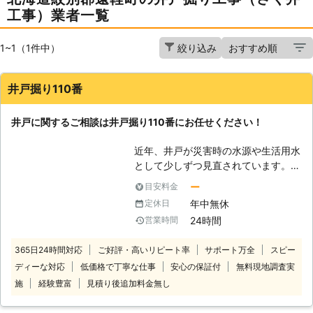
工事）業者一覧
1~1（1件中）
絞り込み
井戸掘り110番
井戸に関するご相談は井戸掘り110番にお任せください！
近年、井戸が災害時の水源や生活用水
として少しずつ見直されています。
「井戸掘りなんてとうてい自分じゃ無
ー
目安料金
理だから代わりにお願いしたい」
年中無休
定休日
「家にある井戸を防災用にできない
24時間
営業時間
か？」など 井戸に関するご相談な
ら、井戸掘り110番にお任せくださ
365日24時間対応
ご好評・高いリピート率
サポート万全
スピー
い。 井戸掘り110番は、24時間365日
ディーな対応
低価格で丁寧な仕事
安心の保証付
無料現地調査実
いつでもコールセンターが稼働してお
りますので、お客様のご都合に応じた
施
経験豊富
見積り後追加料金無し
時間帯にご相談を承ることが可能で
す。 コールセンターのスタッフがお