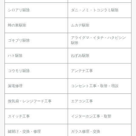
シロアリ駆除
ダニ・ノミ・トコジラミ駆除
蜂の巣駆除
ムカデ駆除
アライグマ・イタチ・ハクビシン
ゴキブリ駆除
駆除
ハト駆除
ねずみ駆除
コウモリ駆除
アンテナ工事
漏電修理
コンセント工事・取替・増設
換気扇・レンジフード工事
エアコン工事
スイッチ工事
インターホン工事・取替
鍵開け・交換・修理
ガラス修理・交換