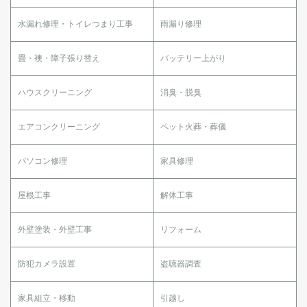
水漏れ修理・トイレつまり工事
雨漏り修理
畳・襖・障子張り替え
バッテリー上がり
ハウスクリーニング
消臭・脱臭
エアコンクリーニング
ペット火葬・葬儀
パソコン修理
家具修理
屋根工事
解体工事
外壁塗装・外壁工事
リフォーム
防犯カメラ設置
盗聴器調査
家具組立・移動
引越し