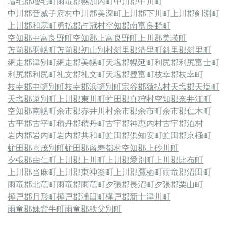
増毛郡増毛町
雨竜郡幌加内町
中川郡中川町
中川郡音威子府村
中川郡美深町
上川郡下川町
上川郡剣淵町
上川郡和寒町
勇払郡占冠村
空知郡南富良野町
空知郡中富良野町
空知郡上富良野町
上川郡美瑛町
苫前郡羽幌町
苫前郡初山別村
斜里郡清里町
斜里郡斜里町
網走郡津別町
網走郡美幌町
天塩郡幌延町
利尻郡利尻富士町
利尻郡利尻町
礼文郡礼文町
天塩郡豊富町
枝幸郡枝幸町
枝幸郡中頓別町
枝幸郡浜頓別町
宗谷郡猿払村
天塩郡天塩町
天塩郡遠別町
上川郡東川町
虻田郡真狩村
空知郡奈井江町
空知郡南幌町
余市郡赤井川村
余市郡余市町
余市郡仁木町
古平郡古平町
積丹郡積丹町
古宇郡神恵内村
古宇郡泊村
岩内郡岩内町
岩内郡共和町
虻田郡倶知安町
虻田郡京極町
虻田郡喜茂別町
虻田郡留寿都村
空知郡上砂川町
夕張郡由仁町
上川郡上川町
上川郡愛別町
上川郡比布町
上川郡当麻町
上川郡東神楽町
上川郡鷹栖町
雨竜郡沼田町
雨竜郡北竜町
雨竜郡雨竜町
夕張郡長沼町
夕張郡栗山町
樺戸郡月形町
樺戸郡浦臼町
樺戸郡新十津川町
雨竜郡妹背牛町
雨竜郡秩父別町