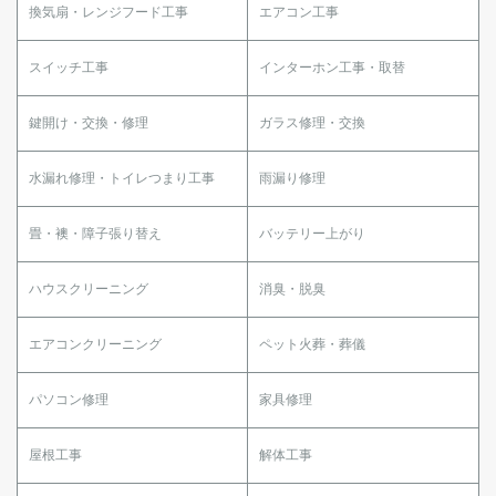
換気扇・レンジフード工事
エアコン工事
スイッチ工事
インターホン工事・取替
鍵開け・交換・修理
ガラス修理・交換
水漏れ修理・トイレつまり工事
雨漏り修理
畳・襖・障子張り替え
バッテリー上がり
ハウスクリーニング
消臭・脱臭
エアコンクリーニング
ペット火葬・葬儀
パソコン修理
家具修理
屋根工事
解体工事