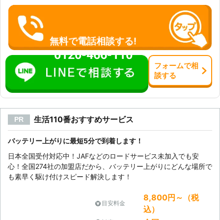
無料で電話相談する!
0120-466-110
フォーム
で
相
談
する
生活110番おすすめサービス
PR
バッテリー上がりに最短5分で到着します！
日本全国受付対応中！JAFなどのロードサービス未加入でも安
心！全国274社の加盟店だから、バッテリー上がりにどんな場所で
も素早く駆け付けスピード解決します！
8,800円～（税
目安料金
込）