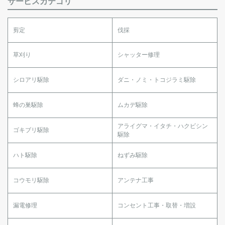
サービスカテゴリ
剪定
伐採
草刈り
シャッター修理
シロアリ駆除
ダニ・ノミ・トコジラミ駆除
蜂の巣駆除
ムカデ駆除
アライグマ・イタチ・ハクビシン
ゴキブリ駆除
駆除
ハト駆除
ねずみ駆除
コウモリ駆除
アンテナ工事
漏電修理
コンセント工事・取替・増設