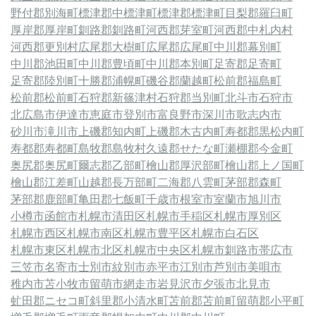
野付郡別海町
標津郡中標津町
標津郡標津町
目梨郡羅臼町
厚岸郡厚岸町
釧路郡釧路町
河西郡芽室町
河西郡中札内村
河西郡更別村
広尾郡大樹町
広尾郡広尾町
中川郡幕別町
中川郡池田町
中川郡豊頃町
中川郡本別町
足寄郡足寄町
足寄郡陸別町
十勝郡浦幌町
磯谷郡蘭越町
松前郡福島町
松前郡松前町
石狩郡新篠津村
石狩郡当別町
北斗市
石狩市
北広島市
伊達市
恵庭市
登別市
富良野市
深川市
歌志内市
砂川市
滝川市
上磯郡知内町
上磯郡木古内町
寿都郡黒松内町
寿都郡寿都町
島牧郡島牧村
久遠郡せたな町
瀬棚郡今金町
奥尻郡奥尻町
爾志郡乙部町
檜山郡厚沢部町
檜山郡上ノ国町
檜山郡江差町
山越郡長万部町
二海郡八雲町
茅部郡森町
茅部郡鹿部町
亀田郡七飯町
千歳市
根室市
室蘭市
旭川市
小樽市
函館市
札幌市清田区
札幌市手稲区
札幌市厚別区
札幌市西区
札幌市南区
札幌市豊平区
札幌市白石区
札幌市東区
札幌市北区
札幌市中央区
札幌市
釧路市
帯広市
三笠市
名寄市
士別市
紋別市
赤平市
江別市
芦別市
美唄市
稚内市
苫小牧市
留萌市
網走市
岩見沢市
夕張市
北見市
虻田郡ニセコ町
斜里郡小清水町
苫前郡苫前町
留萌郡小平町