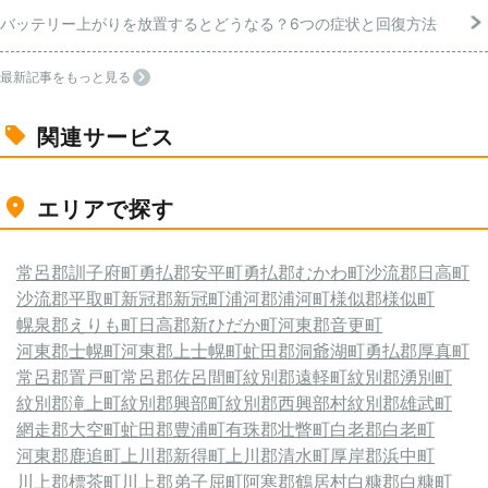
バッテリー上がりを放置するとどうなる？6つの症状と回復方法
最新記事をもっと見る
関連サービス
エリアで探す
常呂郡訓子府町
勇払郡安平町
勇払郡むかわ町
沙流郡日高町
沙流郡平取町
新冠郡新冠町
浦河郡浦河町
様似郡様似町
幌泉郡えりも町
日高郡新ひだか町
河東郡音更町
河東郡士幌町
河東郡上士幌町
虻田郡洞爺湖町
勇払郡厚真町
常呂郡置戸町
常呂郡佐呂間町
紋別郡遠軽町
紋別郡湧別町
紋別郡滝上町
紋別郡興部町
紋別郡西興部村
紋別郡雄武町
網走郡大空町
虻田郡豊浦町
有珠郡壮瞥町
白老郡白老町
河東郡鹿追町
上川郡新得町
上川郡清水町
厚岸郡浜中町
川上郡標茶町
川上郡弟子屈町
阿寒郡鶴居村
白糠郡白糠町