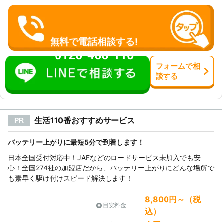
無料で電話相談する!
0120-466-110
フォーム
で
相
談
する
生活110番おすすめサービス
PR
バッテリー上がりに最短5分で到着します！
日本全国受付対応中！JAFなどのロードサービス未加入でも安
心！全国274社の加盟店だから、バッテリー上がりにどんな場所で
も素早く駆け付けスピード解決します！
8,800円～（税
目安料金
込）