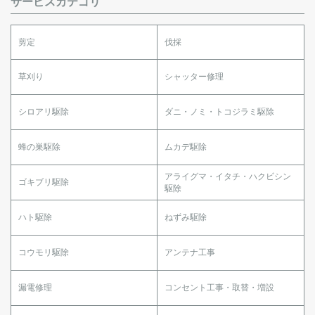
サービスカテゴリ
剪定
伐採
草刈り
シャッター修理
シロアリ駆除
ダニ・ノミ・トコジラミ駆除
蜂の巣駆除
ムカデ駆除
アライグマ・イタチ・ハクビシン
ゴキブリ駆除
駆除
ハト駆除
ねずみ駆除
コウモリ駆除
アンテナ工事
漏電修理
コンセント工事・取替・増設