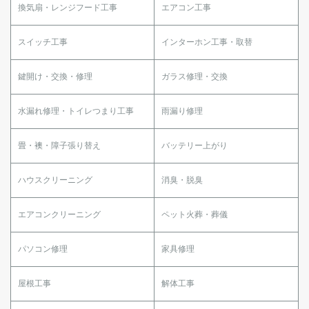
換気扇・レンジフード工事
エアコン工事
スイッチ工事
インターホン工事・取替
鍵開け・交換・修理
ガラス修理・交換
水漏れ修理・トイレつまり工事
雨漏り修理
畳・襖・障子張り替え
バッテリー上がり
ハウスクリーニング
消臭・脱臭
エアコンクリーニング
ペット火葬・葬儀
パソコン修理
家具修理
屋根工事
解体工事