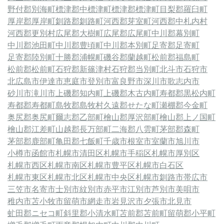
野付郡別海町
標津郡中標津町
標津郡標津町
目梨郡羅臼町
厚岸郡厚岸町
釧路郡釧路町
河西郡芽室町
河西郡中札内村
河西郡更別村
広尾郡大樹町
広尾郡広尾町
中川郡幕別町
中川郡池田町
中川郡豊頃町
中川郡本別町
足寄郡足寄町
足寄郡陸別町
十勝郡浦幌町
磯谷郡蘭越町
松前郡福島町
松前郡松前町
石狩郡新篠津村
石狩郡当別町
北斗市
石狩市
北広島市
伊達市
恵庭市
登別市
富良野市
深川市
歌志内市
砂川市
滝川市
上磯郡知内町
上磯郡木古内町
寿都郡黒松内町
寿都郡寿都町
島牧郡島牧村
久遠郡せたな町
瀬棚郡今金町
奥尻郡奥尻町
爾志郡乙部町
檜山郡厚沢部町
檜山郡上ノ国町
檜山郡江差町
山越郡長万部町
二海郡八雲町
茅部郡森町
茅部郡鹿部町
亀田郡七飯町
千歳市
根室市
室蘭市
旭川市
小樽市
函館市
札幌市清田区
札幌市手稲区
札幌市厚別区
札幌市西区
札幌市南区
札幌市豊平区
札幌市白石区
札幌市東区
札幌市北区
札幌市中央区
札幌市
釧路市
帯広市
三笠市
名寄市
士別市
紋別市
赤平市
江別市
芦別市
美唄市
稚内市
苫小牧市
留萌市
網走市
岩見沢市
夕張市
北見市
虻田郡ニセコ町
斜里郡小清水町
苫前郡苫前町
留萌郡小平町