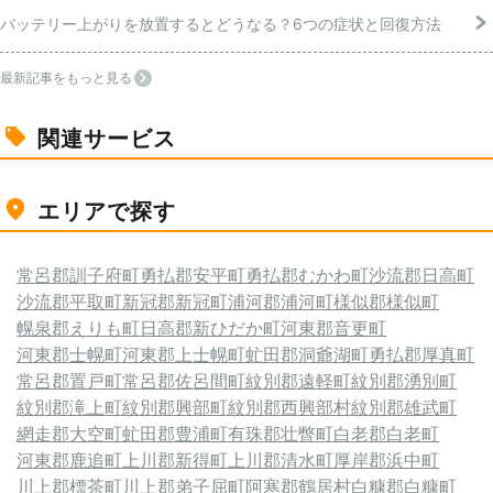
バッテリー上がりを放置するとどうなる？6つの症状と回復方法
最新記事をもっと見る
関連サービス
エリアで探す
常呂郡訓子府町
勇払郡安平町
勇払郡むかわ町
沙流郡日高町
沙流郡平取町
新冠郡新冠町
浦河郡浦河町
様似郡様似町
幌泉郡えりも町
日高郡新ひだか町
河東郡音更町
河東郡士幌町
河東郡上士幌町
虻田郡洞爺湖町
勇払郡厚真町
常呂郡置戸町
常呂郡佐呂間町
紋別郡遠軽町
紋別郡湧別町
紋別郡滝上町
紋別郡興部町
紋別郡西興部村
紋別郡雄武町
網走郡大空町
虻田郡豊浦町
有珠郡壮瞥町
白老郡白老町
河東郡鹿追町
上川郡新得町
上川郡清水町
厚岸郡浜中町
川上郡標茶町
川上郡弟子屈町
阿寒郡鶴居村
白糠郡白糠町