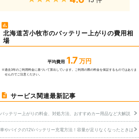
15 件
北海道苫小牧市のバッテリー上がりの費用相
場
1.7
万円
平均費用
過去3年のご利⽤料⾦に基づいて算出しています。ご利⽤の際の料⾦を保証するものではありま
※
せんのでご注意ください。
サービス関連最新記事
バッテリー上がりの料金、対処方法、おすすめカー用品など大解説
車やバイクの12Vバッテリー充電方法！容量が足りなくなったときは