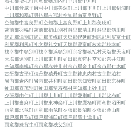
増毛郡増毛町
雨竜郡幌加内町
中川郡中川町
中川郡音威子府村
中川郡美深町
上川郡下川町
上川郡剣淵町
上川郡和寒町
勇払郡占冠村
空知郡南富良野町
空知郡中富良野町
空知郡上富良野町
上川郡美瑛町
苫前郡羽幌町
苫前郡初山別村
斜里郡清里町
斜里郡斜里町
網走郡津別町
網走郡美幌町
天塩郡幌延町
利尻郡利尻富士町
利尻郡利尻町
礼文郡礼文町
天塩郡豊富町
枝幸郡枝幸町
枝幸郡中頓別町
枝幸郡浜頓別町
宗谷郡猿払村
天塩郡天塩町
天塩郡遠別町
上川郡東川町
虻田郡真狩村
空知郡奈井江町
空知郡南幌町
余市郡赤井川村
余市郡余市町
余市郡仁木町
古平郡古平町
積丹郡積丹町
古宇郡神恵内村
古宇郡泊村
岩内郡岩内町
岩内郡共和町
虻田郡倶知安町
虻田郡京極町
虻田郡喜茂別町
虻田郡留寿都村
空知郡上砂川町
夕張郡由仁町
上川郡上川町
上川郡愛別町
上川郡比布町
上川郡当麻町
上川郡東神楽町
上川郡鷹栖町
雨竜郡沼田町
雨竜郡北竜町
雨竜郡雨竜町
夕張郡長沼町
夕張郡栗山町
樺戸郡月形町
樺戸郡浦臼町
樺戸郡新十津川町
雨竜郡妹背牛町
雨竜郡秩父別町