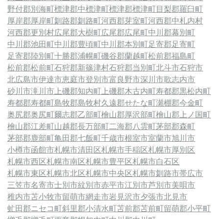
野付郡別海町
標津郡中標津町
標津郡標津町
目梨郡羅臼町
厚岸郡厚岸町
釧路郡釧路町
河西郡芽室町
河西郡中札内村
河西郡更別村
広尾郡大樹町
広尾郡広尾町
中川郡幕別町
中川郡池田町
中川郡豊頃町
中川郡本別町
足寄郡足寄町
足寄郡陸別町
十勝郡浦幌町
磯谷郡蘭越町
松前郡福島町
松前郡松前町
石狩郡新篠津村
石狩郡当別町
北斗市
石狩市
北広島市
伊達市
恵庭市
登別市
富良野市
深川市
歌志内市
砂川市
滝川市
上磯郡知内町
上磯郡木古内町
寿都郡黒松内町
寿都郡寿都町
島牧郡島牧村
久遠郡せたな町
瀬棚郡今金町
奥尻郡奥尻町
爾志郡乙部町
檜山郡厚沢部町
檜山郡上ノ国町
檜山郡江差町
山越郡長万部町
二海郡八雲町
茅部郡森町
茅部郡鹿部町
亀田郡七飯町
千歳市
根室市
室蘭市
旭川市
小樽市
函館市
札幌市清田区
札幌市手稲区
札幌市厚別区
札幌市西区
札幌市南区
札幌市豊平区
札幌市白石区
札幌市東区
札幌市北区
札幌市中央区
札幌市
釧路市
帯広市
三笠市
名寄市
士別市
紋別市
赤平市
江別市
芦別市
美唄市
稚内市
苫小牧市
留萌市
網走市
岩見沢市
夕張市
北見市
虻田郡ニセコ町
斜里郡小清水町
苫前郡苫前町
留萌郡小平町