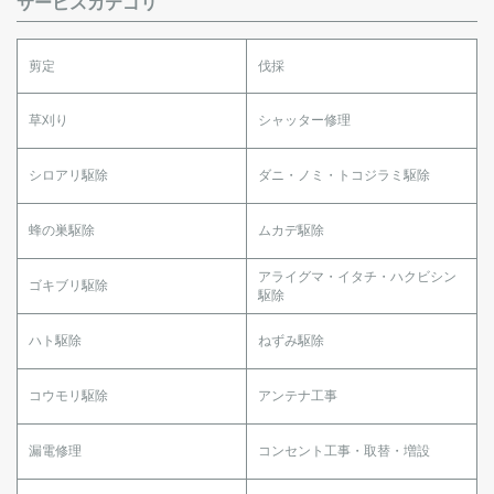
サービスカテゴリ
剪定
伐採
草刈り
シャッター修理
シロアリ駆除
ダニ・ノミ・トコジラミ駆除
蜂の巣駆除
ムカデ駆除
アライグマ・イタチ・ハクビシン
ゴキブリ駆除
駆除
ハト駆除
ねずみ駆除
コウモリ駆除
アンテナ工事
漏電修理
コンセント工事・取替・増設