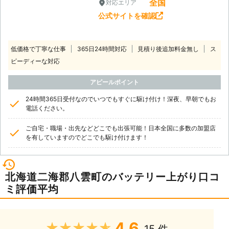
全国
対応エリア
公式サイトを確認
低価格で丁寧な仕事
365日24時間対応
見積り後追加料金無し
ス
ピーディーな対応
アピールポイント
24時間365日受付なのでいつでもすぐに駆け付け！深夜、早朝でもお
電話ください。
ご自宅・職場・出先などどこでも出張可能！日本全国に多数の加盟店
を有していますのでどこでも駆け付けます！
北海道二海郡八雲町のバッテリー上がり口コ
ミ評価平均
4.6
★★★★★