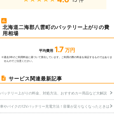
15 件
北海道二海郡八雲町のバッテリー上がりの費
用相場
1.7
万円
平均費用
過去3年のご利⽤料⾦に基づいて算出しています。ご利⽤の際の料⾦を保証するものではありま
※
せんのでご注意ください。
サービス関連最新記事
バッテリー上がりの料金、対処方法、おすすめカー用品など大解説
車やバイクの12Vバッテリー充電方法！容量が足りなくなったときは