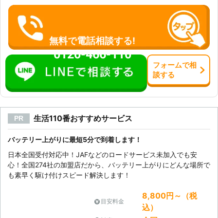
無料で電話相談する!
0120-466-110
フォーム
で
相
談
する
生活110番おすすめサービス
PR
バッテリー上がりに最短5分で到着します！
日本全国受付対応中！JAFなどのロードサービス未加入でも安
心！全国274社の加盟店だから、バッテリー上がりにどんな場所で
も素早く駆け付けスピード解決します！
8,800円～（税
目安料金
込）