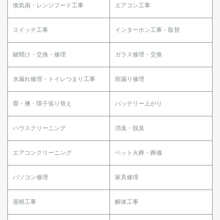
換気扇・レンジフード工事
エアコン工事
スイッチ工事
インターホン工事・取替
鍵開け・交換・修理
ガラス修理・交換
水漏れ修理・トイレつまり工事
雨漏り修理
畳・襖・障子張り替え
バッテリー上がり
ハウスクリーニング
消臭・脱臭
エアコンクリーニング
ペット火葬・葬儀
パソコン修理
家具修理
屋根工事
解体工事