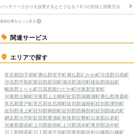
バッテリー上がりを放置するとどうなる？6つの症状と回復方法
最新記事をもっと見る
関連サービス
エリアで探す
常呂郡訓子府町
勇払郡安平町
勇払郡むかわ町
沙流郡日高町
沙流郡平取町
新冠郡新冠町
浦河郡浦河町
様似郡様似町
幌泉郡えりも町
日高郡新ひだか町
河東郡音更町
河東郡士幌町
河東郡上士幌町
虻田郡洞爺湖町
勇払郡厚真町
常呂郡置戸町
常呂郡佐呂間町
紋別郡遠軽町
紋別郡湧別町
紋別郡滝上町
紋別郡興部町
紋別郡西興部村
紋別郡雄武町
網走郡大空町
虻田郡豊浦町
有珠郡壮瞥町
白老郡白老町
河東郡鹿追町
上川郡新得町
上川郡清水町
厚岸郡浜中町
川上郡標茶町
川上郡弟子屈町
阿寒郡鶴居村
白糠郡白糠町