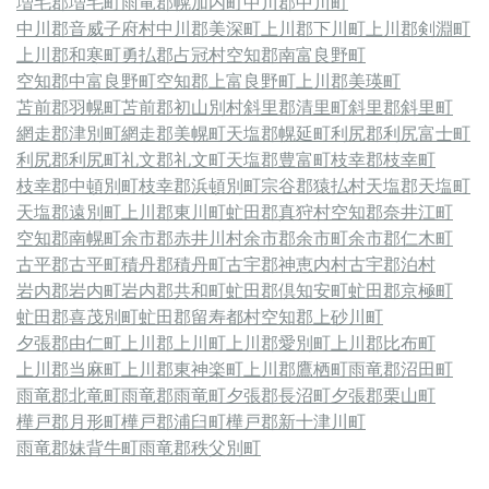
増毛郡増毛町
雨竜郡幌加内町
中川郡中川町
中川郡音威子府村
中川郡美深町
上川郡下川町
上川郡剣淵町
上川郡和寒町
勇払郡占冠村
空知郡南富良野町
空知郡中富良野町
空知郡上富良野町
上川郡美瑛町
苫前郡羽幌町
苫前郡初山別村
斜里郡清里町
斜里郡斜里町
網走郡津別町
網走郡美幌町
天塩郡幌延町
利尻郡利尻富士町
利尻郡利尻町
礼文郡礼文町
天塩郡豊富町
枝幸郡枝幸町
枝幸郡中頓別町
枝幸郡浜頓別町
宗谷郡猿払村
天塩郡天塩町
天塩郡遠別町
上川郡東川町
虻田郡真狩村
空知郡奈井江町
空知郡南幌町
余市郡赤井川村
余市郡余市町
余市郡仁木町
古平郡古平町
積丹郡積丹町
古宇郡神恵内村
古宇郡泊村
岩内郡岩内町
岩内郡共和町
虻田郡倶知安町
虻田郡京極町
虻田郡喜茂別町
虻田郡留寿都村
空知郡上砂川町
夕張郡由仁町
上川郡上川町
上川郡愛別町
上川郡比布町
上川郡当麻町
上川郡東神楽町
上川郡鷹栖町
雨竜郡沼田町
雨竜郡北竜町
雨竜郡雨竜町
夕張郡長沼町
夕張郡栗山町
樺戸郡月形町
樺戸郡浦臼町
樺戸郡新十津川町
雨竜郡妹背牛町
雨竜郡秩父別町