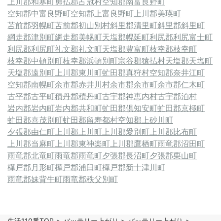
上川郡和寒町
勇払郡占冠村
空知郡南富良野町
空知郡中富良野町
空知郡上富良野町
上川郡美瑛町
苫前郡羽幌町
苫前郡初山別村
斜里郡清里町
斜里郡斜里町
網走郡津別町
網走郡美幌町
天塩郡幌延町
利尻郡利尻富士町
利尻郡利尻町
礼文郡礼文町
天塩郡豊富町
枝幸郡枝幸町
枝幸郡中頓別町
枝幸郡浜頓別町
宗谷郡猿払村
天塩郡天塩町
天塩郡遠別町
上川郡東川町
虻田郡真狩村
空知郡奈井江町
空知郡南幌町
余市郡赤井川村
余市郡余市町
余市郡仁木町
古平郡古平町
積丹郡積丹町
古宇郡神恵内村
古宇郡泊村
岩内郡岩内町
岩内郡共和町
虻田郡倶知安町
虻田郡京極町
虻田郡喜茂別町
虻田郡留寿都村
空知郡上砂川町
夕張郡由仁町
上川郡上川町
上川郡愛別町
上川郡比布町
上川郡当麻町
上川郡東神楽町
上川郡鷹栖町
雨竜郡沼田町
雨竜郡北竜町
雨竜郡雨竜町
夕張郡長沼町
夕張郡栗山町
樺戸郡月形町
樺戸郡浦臼町
樺戸郡新十津川町
雨竜郡妹背牛町
雨竜郡秩父別町
生活110番TOP
バッテリー上がり
バッテリー上がり