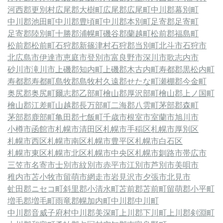
河西郡更別村
広尾郡大樹町
広尾郡広尾町
中川郡幕別町
中川郡池田町
中川郡豊頃町
中川郡本別町
足寄郡足寄町
足寄郡陸別町
十勝郡浦幌町
磯谷郡蘭越町
松前郡福島町
松前郡松前町
石狩郡新篠津村
石狩郡当別町
北斗市
石狩市
北広島市
伊達市
恵庭市
登別市
富良野市
深川市
歌志内市
砂川市
滝川市
上磯郡知内町
上磯郡木古内町
寿都郡黒松内町
寿都郡寿都町
島牧郡島牧村
久遠郡せたな町
瀬棚郡今金町
奥尻郡奥尻町
爾志郡乙部町
檜山郡厚沢部町
檜山郡上ノ国町
檜山郡江差町
山越郡長万部町
二海郡八雲町
茅部郡森町
茅部郡鹿部町
亀田郡七飯町
千歳市
根室市
室蘭市
旭川市
小樽市
函館市
札幌市清田区
札幌市手稲区
札幌市厚別区
札幌市西区
札幌市南区
札幌市豊平区
札幌市白石区
札幌市東区
札幌市北区
札幌市中央区
札幌市
釧路市
帯広市
三笠市
名寄市
士別市
紋別市
赤平市
江別市
芦別市
美唄市
稚内市
苫小牧市
留萌市
網走市
岩見沢市
夕張市
北見市
虻田郡ニセコ町
斜里郡小清水町
苫前郡苫前町
留萌郡小平町
増毛郡増毛町
雨竜郡幌加内町
中川郡中川町
中川郡音威子府村
中川郡美深町
上川郡下川町
上川郡剣淵町