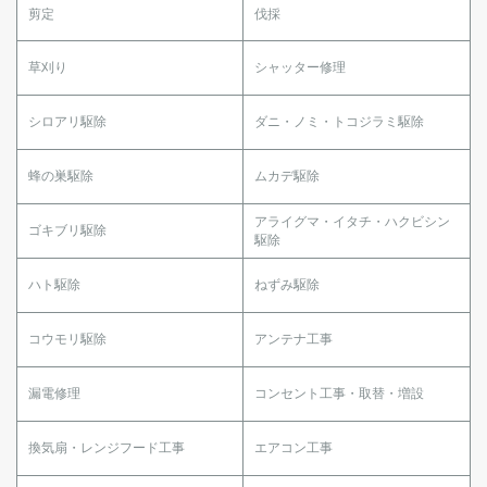
剪定
伐採
草刈り
シャッター修理
シロアリ駆除
ダニ・ノミ・トコジラミ駆除
蜂の巣駆除
ムカデ駆除
アライグマ・イタチ・ハクビシン
ゴキブリ駆除
駆除
ハト駆除
ねずみ駆除
コウモリ駆除
アンテナ工事
漏電修理
コンセント工事・取替・増設
換気扇・レンジフード工事
エアコン工事