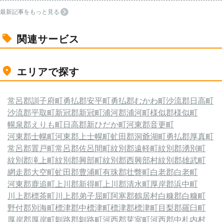
最新記事をもっと見る
関連サービス
エリアで探す
常呂郡訓子府町
勇払郡安平町
勇払郡むかわ町
沙流郡日高町
沙流郡平取町
新冠郡新冠町
浦河郡浦河町
様似郡様似町
幌泉郡えりも町
日高郡新ひだか町
河東郡音更町
河東郡士幌町
河東郡上士幌町
虻田郡洞爺湖町
勇払郡厚真町
常呂郡置戸町
常呂郡佐呂間町
紋別郡遠軽町
紋別郡湧別町
紋別郡滝上町
紋別郡興部町
紋別郡西興部村
紋別郡雄武町
網走郡大空町
虻田郡豊浦町
有珠郡壮瞥町
白老郡白老町
河東郡鹿追町
上川郡新得町
上川郡清水町
厚岸郡浜中町
川上郡標茶町
川上郡弟子屈町
阿寒郡鶴居村
白糠郡白糠町
野付郡別海町
標津郡中標津町
標津郡標津町
目梨郡羅臼町
厚岸郡厚岸町
釧路郡釧路町
河西郡芽室町
河西郡中札内村