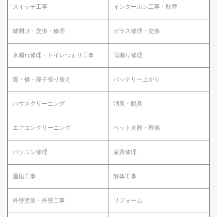
スイッチ工事
インターホン工事・取替
鍵開け・交換・修理
ガラス修理・交換
水漏れ修理・トイレつまり工事
雨漏り修理
畳・襖・障子張り替え
バッテリー上がり
ハウスクリーニング
消臭・脱臭
エアコンクリーニング
ペット火葬・葬儀
パソコン修理
家具修理
屋根工事
解体工事
外壁塗装・外壁工事
リフォーム