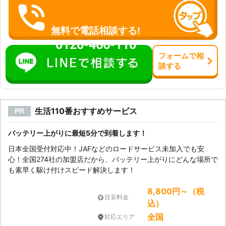
無料で電話相談する!
0120-466-110
フォーム
で
相
談
する
生活110番おすすめサービス
PR
バッテリー上がりに最短5分で到着します！
日本全国受付対応中！JAFなどのロードサービス未加入でも安
心！全国274社の加盟店だから、バッテリー上がりにどんな場所で
も素早く駆け付けスピード解決します！
8,800円～（税
目安料金
込）
全国
対応エリア