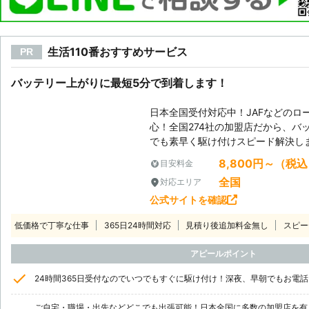
生活110番おすすめサービス
PR
バッテリー上がりに最短5分で到着します！
日本全国受付対応中！JAFなどのロ
心！全国274社の加盟店だから、バ
でも素早く駆け付けスピード解決し
8,800円～（税
目安料金
全国
対応エリア
公式サイトを確認
低価格で丁寧な仕事
365日24時間対応
見積り後追加料金無し
スピー
アピールポイント
24時間365日受付なのでいつでもすぐに駆け付け！深夜、早朝でもお電
ご自宅・職場・出先などどこでも出張可能！日本全国に多数の加盟店を有