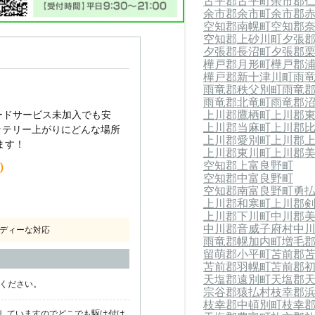
古平郡古平町
余市郡
余市郡余市町
余市郡
空知郡南幌町
空知郡
空知郡上砂川町
夕張
夕張郡長沼町
夕張郡
樺戸郡月形町
樺戸郡
樺戸郡新十津川町
雨
雨竜郡秩父別町
雨竜
雨竜郡北竜町
雨竜郡
上川郡鷹栖町
上川郡
ードサービス未加入でも安
上川郡当麻町
上川郡
ッテリー上がりにどんな場所
上川郡愛別町
上川郡
ます！
上川郡東川町
上川郡
空知郡上富良野町
込）
空知郡中富良野町
空知郡南富良野町
勇
上川郡和寒町
上川郡
上川郡下川町
中川郡
中川郡音威子府村
中
ディーな対応
雨竜郡幌加内町
増毛
留萌郡小平町
苫前郡
苫前郡羽幌町
苫前郡
天塩郡遠別町
天塩郡
話ください。
宗谷郡猿払村
枝幸郡
枝幸郡中頓別町
枝幸
していますのでどこでも駆け付け