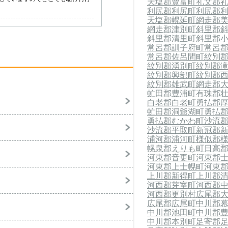
天塩郡豊富町
礼文郡
利尻郡利尻町
利尻郡
天塩郡幌延町
網走郡
網走郡津別町
斜里郡
斜里郡清里町
斜里郡
常呂郡訓子府町
常呂
常呂郡佐呂間町
紋別
紋別郡湧別町
紋別郡
紋別郡興部町
紋別郡
紋別郡雄武町
網走郡
虻田郡豊浦町
有珠郡
白老郡白老町
勇払郡
虻田郡洞爺湖町
勇払
勇払郡むかわ町
沙流
沙流郡平取町
新冠郡
浦河郡浦河町
様似郡
幌泉郡えりも町
日高
河東郡音更町
河東郡
河東郡上士幌町
河東
上川郡新得町
上川郡
河西郡芽室町
河西郡
河西郡更別村
広尾郡
広尾郡広尾町
中川郡
中川郡池田町
中川郡
中川郡本別町
足寄郡