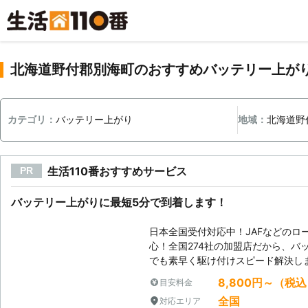
北海道野付郡別海町のおすすめバッテリー上が
カテゴリ：
バッテリー上がり
地域：
北海道野
生活110番おすすめサービス
PR
バッテリー上がりに最短5分で到着します！
日本全国受付対応中！JAFなどのロ
心！全国274社の加盟店だから、バ
でも素早く駆け付けスピード解決し
8,800円～（税
目安料金
全国
対応エリア