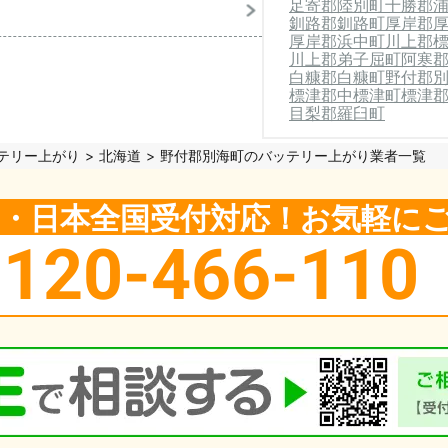
足寄郡陸別町
十勝郡
釧路郡釧路町
厚岸郡
厚岸郡浜中町
川上郡
川上郡弟子屈町
阿寒
白糠郡白糠町
野付郡
標津郡中標津町
標津
目梨郡羅臼町
テリー上がり
北海道
野付郡別海町のバッテリー上がり業者一覧
5日・日本全国受付対応！お気軽に
0120-466-110