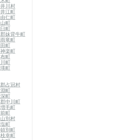
仁木町
赤井川村
奈井江町
郡由仁町
栗山町
浦臼町
竜郡妹背牛町
郡雨竜町
沼田町
東神楽町
比布町
上川町
美瑛町
払郡占冠村
剣淵町
美深町
川郡中川町
郡増毛町
苫前町
初山別村
天塩町
浜頓別町
郡枝幸町