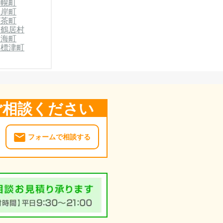
浦幌町
厚岸町
標茶町
郡鶴居村
別海町
郡標津町
ご相談ください
フォームで相談する