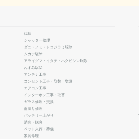
伐採
シャッター修理
ダニ・ノミ・トコジラミ駆除
ムカデ駆除
アライグマ・イタチ・ハクビシン駆除
ねずみ駆除
アンテナ工事
コンセント工事・取替・増設
エアコン工事
インターホン工事・取替
ガラス修理・交換
雨漏り修理
バッテリー上がり
消臭・脱臭
ペット火葬・葬儀
家具修理