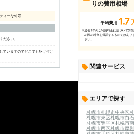
りの費用相場
ディーな対応
1.7
平均費用
過去3年のご利⽤料⾦に基づいて算
※
の際の料⾦を保証するものではあり
話ください。
さい。
していますのでどこでも駆け付け
関連サービス
エリアで探す
札幌市
札幌市中央区
札幌市東区
札幌市白
札幌市豊平区
札幌市
札幌市西区
札幌市厚
札幌市手稲区
札幌市