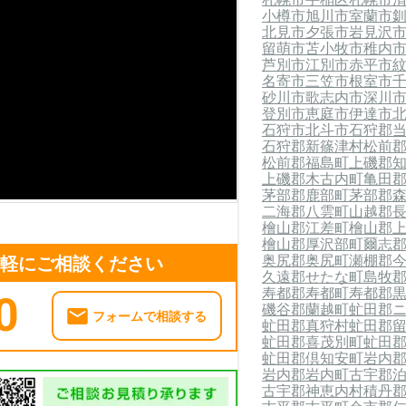
小樽市
旭川市
室蘭市
北見市
夕張市
岩見沢
留萌市
苫小牧市
稚内
芦別市
江別市
赤平市
名寄市
三笠市
根室市
砂川市
歌志内市
深川
登別市
恵庭市
伊達市
石狩市
北斗市
石狩郡
石狩郡新篠津村
松前
松前郡福島町
上磯郡
上磯郡木古内町
亀田
茅部郡鹿部町
茅部郡
二海郡八雲町
山越郡
檜山郡江差町
檜山郡
檜山郡厚沢部町
爾志
奥尻郡奥尻町
瀬棚郡
気軽にご相談ください
久遠郡せたな町
島牧
寿都郡寿都町
寿都郡
0
磯谷郡蘭越町
虻田郡
フォームで相談する
虻田郡真狩村
虻田郡
虻田郡喜茂別町
虻田
虻田郡倶知安町
岩内
岩内郡岩内町
古宇郡
古宇郡神恵内村
積丹