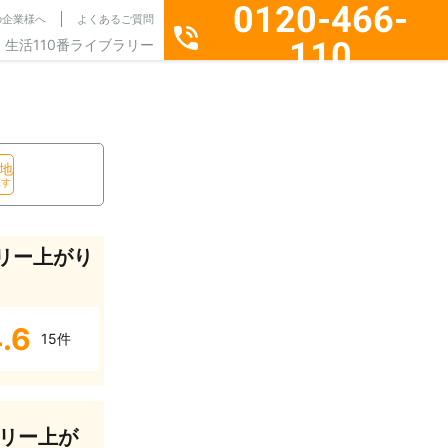
0120-466-
の企業様へ
よくあるご質問
110
生活110番ライブラリー
通話料無料・24時間365日受付
地
探す
リー上がり
.6
15件
リー上が