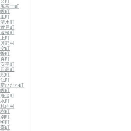
礼文町
利尻富士町
美幌町
斜里町
小清水町
郡置戸町
郡遠軽町
滝上町
西興部村
大空町
壮瞥町
厚真町
郡安平町
郡日高町
新冠町
様似町
郡新ひだか町
士幌町
郡鹿追町
清水町
中札内村
大樹町
幕別町
豊頃町
足寄町