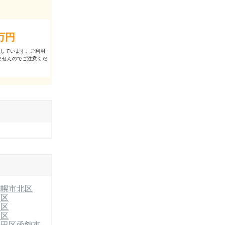
万円
出しています。ご利⽤
ませんのでご注意くだ
札幌市北区
石区
南区
別区
清田区
函館市