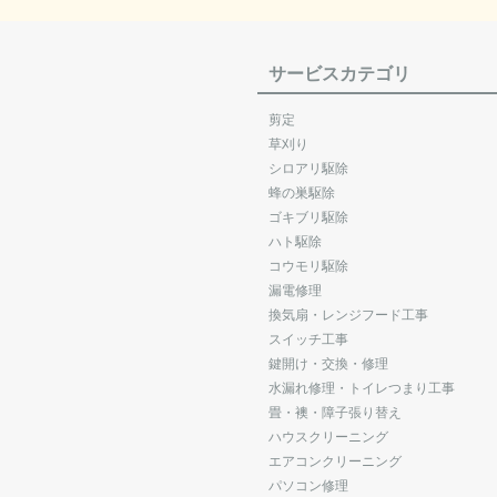
サービスカテゴリ
剪定
草刈り
シロアリ駆除
蜂の巣駆除
ゴキブリ駆除
ハト駆除
コウモリ駆除
漏電修理
換気扇・レンジフード工事
スイッチ工事
鍵開け・交換・修理
水漏れ修理・トイレつまり工事
畳・襖・障子張り替え
ハウスクリーニング
エアコンクリーニング
パソコン修理