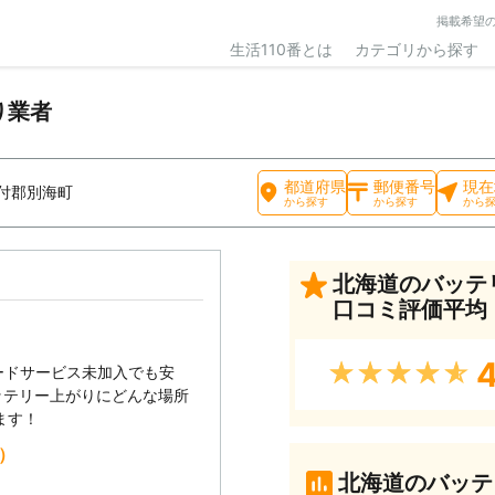
掲載希望
生活110番とは
カテゴリから探す
り業者
都道府県
郵便番号
現在
付郡別海町
から探す
から探す
から
北海道のバッテ
口コミ評価平均
4
★★★★★
ードサービス未加入でも安
ッテリー上がりにどんな場所
ます！
込）
北海道のバッテ