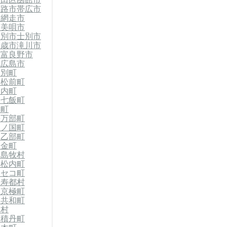
釧路市
帯広市
市
網走市
市
美唄市
紋別市
士別市
千歳市
滝川市
市
富良野市
北広島市
当別町
郡松前町
知内町
郡七飯町
森町
長万部町
上ノ国町
郡乙部町
今金町
郡島牧村
黒松内町
ニセコ町
留寿都村
郡京極町
郡共和町
泊村
郡積丹町