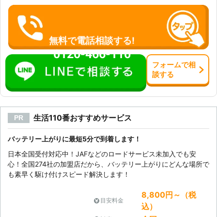
無料で電話相談する!
0120-466-110
フォーム
で
相
談
する
生活110番おすすめサービス
PR
バッテリー上がりに最短5分で到着します！
日本全国受付対応中！JAFなどのロードサービス未加入でも安
心！全国274社の加盟店だから、バッテリー上がりにどんな場所で
も素早く駆け付けスピード解決します！
8,800円～（税
目安料金
込）