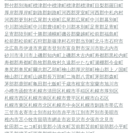
野付郡別海町
標津郡中標津町
標津郡標津町
目梨郡羅臼町
厚岸郡厚岸町
釧路郡釧路町
河西郡芽室町
河西郡中札内村
河西郡更別村
広尾郡大樹町
広尾郡広尾町
中川郡幕別町
中川郡池田町
中川郡豊頃町
中川郡本別町
足寄郡足寄町
足寄郡陸別町
十勝郡浦幌町
磯谷郡蘭越町
松前郡福島町
松前郡松前町
石狩郡新篠津村
石狩郡当別町
北斗市
石狩市
北広島市
伊達市
恵庭市
登別市
富良野市
深川市
歌志内市
砂川市
滝川市
上磯郡知内町
上磯郡木古内町
寿都郡黒松内町
寿都郡寿都町
島牧郡島牧村
久遠郡せたな町
瀬棚郡今金町
奥尻郡奥尻町
爾志郡乙部町
檜山郡厚沢部町
檜山郡上ノ国町
檜山郡江差町
山越郡長万部町
二海郡八雲町
茅部郡森町
茅部郡鹿部町
亀田郡七飯町
千歳市
根室市
室蘭市
旭川市
小樽市
函館市
札幌市清田区
札幌市手稲区
札幌市厚別区
札幌市西区
札幌市南区
札幌市豊平区
札幌市白石区
札幌市東区
札幌市北区
札幌市中央区
札幌市
釧路市
帯広市
三笠市
名寄市
士別市
紋別市
赤平市
江別市
芦別市
美唄市
稚内市
苫小牧市
留萌市
網走市
岩見沢市
夕張市
北見市
虻田郡ニセコ町
斜里郡小清水町
苫前郡苫前町
留萌郡小平町