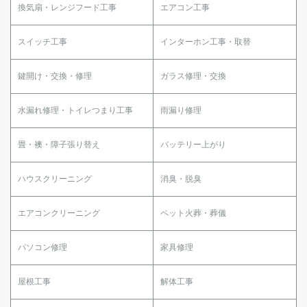
換気扇・レンジフード工事
エアコン工事
スイッチ工事
インターホン工事・取替
鍵開け・交換・修理
ガラス修理・交換
水漏れ修理・トイレつまり工事
雨漏り修理
畳・襖・障子張り替え
バッテリー上がり
ハウスクリーニング
消臭・脱臭
エアコンクリーニング
ペット火葬・葬儀
パソコン修理
家具修理
屋根工事
解体工事