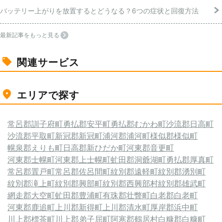
バッテリー上がりを放置するとどうなる？6つの症状と回復方法
最新記事をもっと見る
関連サービス
エリアで探す
常呂郡訓子府町
勇払郡安平町
勇払郡むかわ町
沙流郡日高町
沙流郡平取町
新冠郡新冠町
浦河郡浦河町
様似郡様似町
幌泉郡えりも町
日高郡新ひだか町
河東郡音更町
河東郡士幌町
河東郡上士幌町
虻田郡洞爺湖町
勇払郡厚真町
常呂郡置戸町
常呂郡佐呂間町
紋別郡遠軽町
紋別郡湧別町
紋別郡滝上町
紋別郡興部町
紋別郡西興部村
紋別郡雄武町
網走郡大空町
虻田郡豊浦町
有珠郡壮瞥町
白老郡白老町
河東郡鹿追町
上川郡新得町
上川郡清水町
厚岸郡浜中町
川上郡標茶町
川上郡弟子屈町
阿寒郡鶴居村
白糠郡白糠町