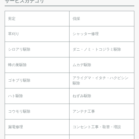
サービスカテゴリ
剪定
伐採
草刈り
シャッター修理
シロアリ駆除
ダニ・ノミ・トコジラミ駆除
蜂の巣駆除
ムカデ駆除
アライグマ・イタチ・ハクビシン
ゴキブリ駆除
駆除
ハト駆除
ねずみ駆除
コウモリ駆除
アンテナ工事
漏電修理
コンセント工事・取替・増設