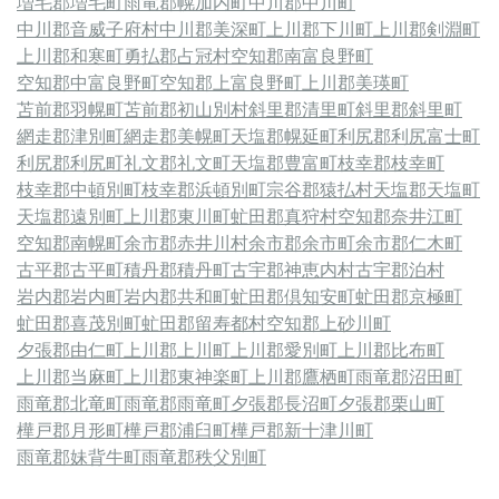
増毛郡増毛町
雨竜郡幌加内町
中川郡中川町
中川郡音威子府村
中川郡美深町
上川郡下川町
上川郡剣淵町
上川郡和寒町
勇払郡占冠村
空知郡南富良野町
空知郡中富良野町
空知郡上富良野町
上川郡美瑛町
苫前郡羽幌町
苫前郡初山別村
斜里郡清里町
斜里郡斜里町
網走郡津別町
網走郡美幌町
天塩郡幌延町
利尻郡利尻富士町
利尻郡利尻町
礼文郡礼文町
天塩郡豊富町
枝幸郡枝幸町
枝幸郡中頓別町
枝幸郡浜頓別町
宗谷郡猿払村
天塩郡天塩町
天塩郡遠別町
上川郡東川町
虻田郡真狩村
空知郡奈井江町
空知郡南幌町
余市郡赤井川村
余市郡余市町
余市郡仁木町
古平郡古平町
積丹郡積丹町
古宇郡神恵内村
古宇郡泊村
岩内郡岩内町
岩内郡共和町
虻田郡倶知安町
虻田郡京極町
虻田郡喜茂別町
虻田郡留寿都村
空知郡上砂川町
夕張郡由仁町
上川郡上川町
上川郡愛別町
上川郡比布町
上川郡当麻町
上川郡東神楽町
上川郡鷹栖町
雨竜郡沼田町
雨竜郡北竜町
雨竜郡雨竜町
夕張郡長沼町
夕張郡栗山町
樺戸郡月形町
樺戸郡浦臼町
樺戸郡新十津川町
雨竜郡妹背牛町
雨竜郡秩父別町