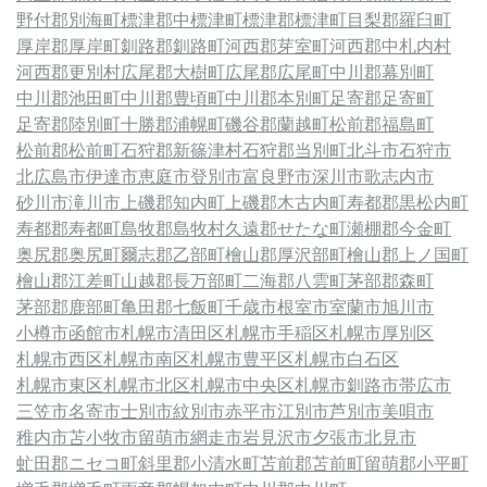
野付郡別海町
標津郡中標津町
標津郡標津町
目梨郡羅臼町
厚岸郡厚岸町
釧路郡釧路町
河西郡芽室町
河西郡中札内村
河西郡更別村
広尾郡大樹町
広尾郡広尾町
中川郡幕別町
中川郡池田町
中川郡豊頃町
中川郡本別町
足寄郡足寄町
足寄郡陸別町
十勝郡浦幌町
磯谷郡蘭越町
松前郡福島町
松前郡松前町
石狩郡新篠津村
石狩郡当別町
北斗市
石狩市
北広島市
伊達市
恵庭市
登別市
富良野市
深川市
歌志内市
砂川市
滝川市
上磯郡知内町
上磯郡木古内町
寿都郡黒松内町
寿都郡寿都町
島牧郡島牧村
久遠郡せたな町
瀬棚郡今金町
奥尻郡奥尻町
爾志郡乙部町
檜山郡厚沢部町
檜山郡上ノ国町
檜山郡江差町
山越郡長万部町
二海郡八雲町
茅部郡森町
茅部郡鹿部町
亀田郡七飯町
千歳市
根室市
室蘭市
旭川市
小樽市
函館市
札幌市清田区
札幌市手稲区
札幌市厚別区
札幌市西区
札幌市南区
札幌市豊平区
札幌市白石区
札幌市東区
札幌市北区
札幌市中央区
札幌市
釧路市
帯広市
三笠市
名寄市
士別市
紋別市
赤平市
江別市
芦別市
美唄市
稚内市
苫小牧市
留萌市
網走市
岩見沢市
夕張市
北見市
虻田郡ニセコ町
斜里郡小清水町
苫前郡苫前町
留萌郡小平町