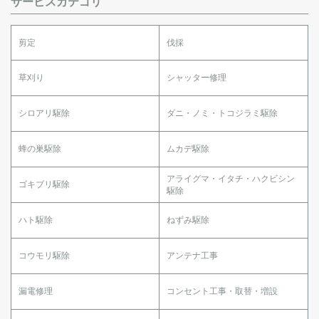
サービスカテゴリ
剪定
伐採
草刈り
シャッター修理
シロアリ駆除
ダニ・ノミ・トコジラミ駆除
蜂の巣駆除
ムカデ駆除
アライグマ・イタチ・ハクビシン
ゴキブリ駆除
駆除
ハト駆除
ねずみ駆除
コウモリ駆除
アンテナ工事
漏電修理
コンセント工事・取替・増設