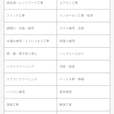
換気扇・レンジフード工事
エアコン工事
スイッチ工事
インターホン工事・取替
鍵開け・交換・修理
ガラス修理・交換
水漏れ修理・トイレつまり工事
雨漏り修理
畳・襖・障子張り替え
バッテリー上がり
ハウスクリーニング
消臭・脱臭
エアコンクリーニング
ペット火葬・葬儀
パソコン修理
家具修理
屋根工事
解体工事