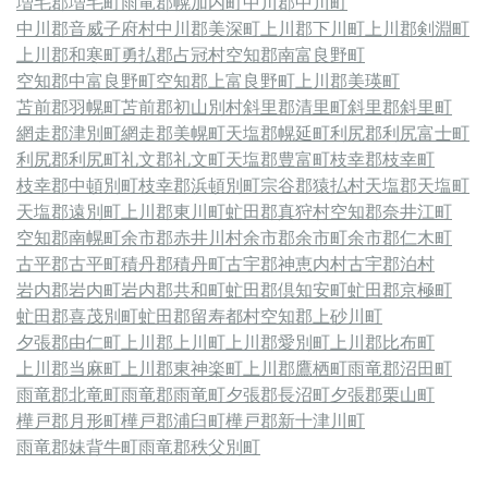
増毛郡増毛町
雨竜郡幌加内町
中川郡中川町
中川郡音威子府村
中川郡美深町
上川郡下川町
上川郡剣淵町
上川郡和寒町
勇払郡占冠村
空知郡南富良野町
空知郡中富良野町
空知郡上富良野町
上川郡美瑛町
苫前郡羽幌町
苫前郡初山別村
斜里郡清里町
斜里郡斜里町
網走郡津別町
網走郡美幌町
天塩郡幌延町
利尻郡利尻富士町
利尻郡利尻町
礼文郡礼文町
天塩郡豊富町
枝幸郡枝幸町
枝幸郡中頓別町
枝幸郡浜頓別町
宗谷郡猿払村
天塩郡天塩町
天塩郡遠別町
上川郡東川町
虻田郡真狩村
空知郡奈井江町
空知郡南幌町
余市郡赤井川村
余市郡余市町
余市郡仁木町
古平郡古平町
積丹郡積丹町
古宇郡神恵内村
古宇郡泊村
岩内郡岩内町
岩内郡共和町
虻田郡倶知安町
虻田郡京極町
虻田郡喜茂別町
虻田郡留寿都村
空知郡上砂川町
夕張郡由仁町
上川郡上川町
上川郡愛別町
上川郡比布町
上川郡当麻町
上川郡東神楽町
上川郡鷹栖町
雨竜郡沼田町
雨竜郡北竜町
雨竜郡雨竜町
夕張郡長沼町
夕張郡栗山町
樺戸郡月形町
樺戸郡浦臼町
樺戸郡新十津川町
雨竜郡妹背牛町
雨竜郡秩父別町