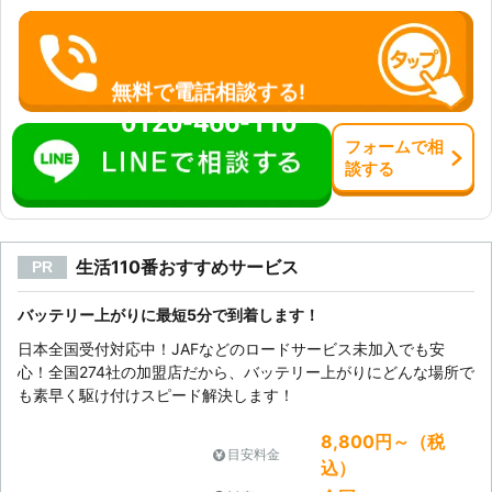
無料で電話相談する!
0120-466-110
フォーム
で
相
談
する
生活110番おすすめサービス
PR
バッテリー上がりに最短5分で到着します！
日本全国受付対応中！JAFなどのロードサービス未加入でも安
心！全国274社の加盟店だから、バッテリー上がりにどんな場所で
も素早く駆け付けスピード解決します！
8,800円～（税
目安料金
込）