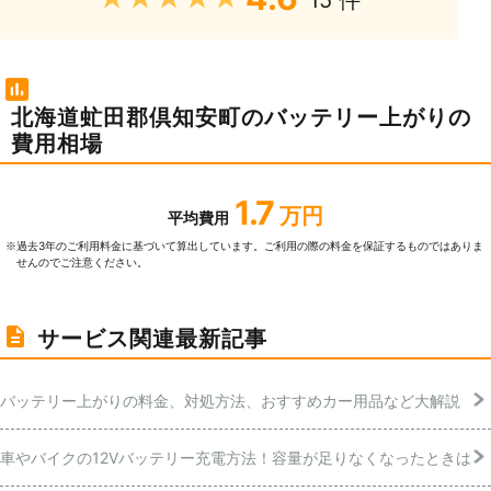
15 件
北海道虻田郡倶知安町のバッテリー上がりの
費用相場
1.7
万円
平均費用
過去3年のご利⽤料⾦に基づいて算出しています。ご利⽤の際の料⾦を保証するものではありま
※
せんのでご注意ください。
サービス関連最新記事
バッテリー上がりの料金、対処方法、おすすめカー用品など大解説
車やバイクの12Vバッテリー充電方法！容量が足りなくなったときは