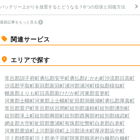
バッテリー上がりを放置するとどうなる？6つの症状と回復方法
最新記事をもっと見る
関連サービス
エリアで探す
常呂郡訓子府町
勇払郡安平町
勇払郡むかわ町
沙流郡日高町
沙流郡平取町
新冠郡新冠町
浦河郡浦河町
様似郡様似町
幌泉郡えりも町
日高郡新ひだか町
河東郡音更町
河東郡士幌町
河東郡上士幌町
虻田郡洞爺湖町
勇払郡厚真町
常呂郡置戸町
常呂郡佐呂間町
紋別郡遠軽町
紋別郡湧別町
紋別郡滝上町
紋別郡興部町
紋別郡西興部村
紋別郡雄武町
網走郡大空町
虻田郡豊浦町
有珠郡壮瞥町
白老郡白老町
河東郡鹿追町
上川郡新得町
上川郡清水町
厚岸郡浜中町
川上郡標茶町
川上郡弟子屈町
阿寒郡鶴居村
白糠郡白糠町