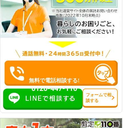
無料で電話相談する!
0120-447-110
フォーム
で
相
談
する