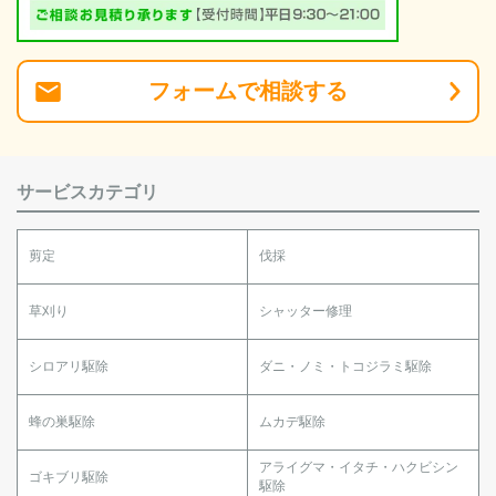
フォーム
で
相談
する
サービスカテゴリ
剪定
伐採
草刈り
シャッター修理
シロアリ駆除
ダニ・ノミ・トコジラミ駆除
蜂の巣駆除
ムカデ駆除
アライグマ・イタチ・ハクビシン
ゴキブリ駆除
駆除