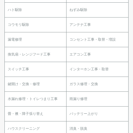
ハト駆除
ねずみ駆除
コウモリ駆除
アンテナ工事
漏電修理
コンセント工事・取替・増設
換気扇・レンジフード工事
エアコン工事
スイッチ工事
インターホン工事・取替
鍵開け・交換・修理
ガラス修理・交換
水漏れ修理・トイレつまり工事
雨漏り修理
畳・襖・障子張り替え
バッテリー上がり
ハウスクリーニング
消臭・脱臭