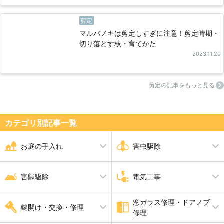
剪定
マルバノキは剪定しすぎに注意！剪定時期・
切り落とす枝・育てかた
2023.11.20
剪定の記事をもっと見る
カテゴリ別記事⼀覧
お庭の手入れ
害虫駆除
剪定
シロアリ駆除
伐採
ダニ・ノミ・トコジラミ駆除
害獣駆除
電気工事
草刈り
蜂の巣駆除
芝張り
ムカデ駆除
砂利敷き
アリ駆除
シャッター修理
ゴキブリ駆除
窓ガラス修理・ドアノブ
アライグマ・イタチ・ハクビシ
アンテナ工事
ハト駆除
漏電修理
鍵開け・交換・修理
アスファルト工事
ブロック工事・コンクリート工
修理
ン駆除
コンセント工事・取替・増設
換気扇・レンジフード工事
事