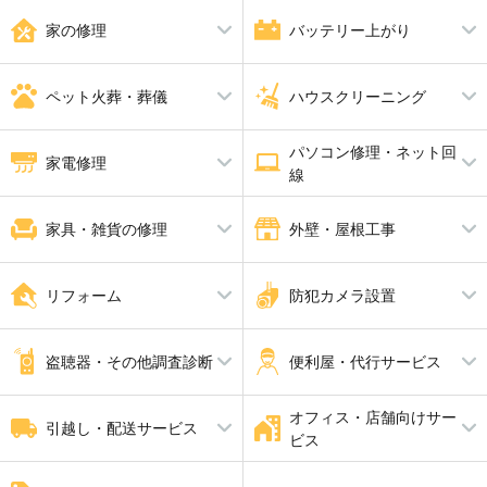
ねずみ駆除
エアコン工事
コウモリ駆除
スイッチ工事
電動シャッター設置・修理
鍵開け・交換・修理
ガラス修理・交換
合い鍵製作
ドアノブ修理
家の修理
バッテリー上がり
照明工事
LAN配線工事
補助カギ取り付け
防犯鍵
インターホン工事・取替
分電盤工事
ＬＥＤ工事
電気工事全般
水漏れ修理・トイレつまり工事
バッテリー上がり
雨漏り修理
ペット火葬・葬儀
ハウスクリーニング
畳・襖・障子張り替え
給湯器修理・交換
防水工事
パソコン修理・ネット回
ペット火葬・葬儀
消臭・脱臭
ハウスクリーニング
家電修理
線
エアコンクリーニング
バスルームクリーニング
エアコン修理
パソコン修理
家具・雑貨の修理
外壁・屋根工事
家具修理
屋根工事
ピアノ調律 ピアノ修理
解体工事
リフォーム
防犯カメラ設置
瓦工事
外壁塗装・外壁工事
外張り断熱工事
内装工事
防犯カメラ設置
手すり設置
盗聴器・その他調査診断
便利屋・代行サービス
家全体のリフォーム
断熱工事
耐震工事
オフィス・店舗向けサー
盗聴器調査
家具組立・移動
引越し・配送サービス
ビス