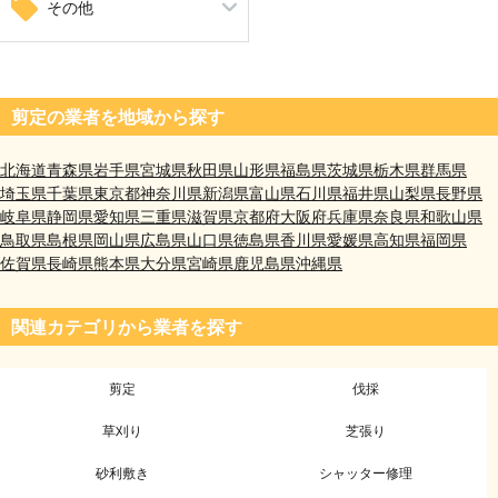
引越し
自動ドア修理
その他
井戸掘り工事（さく井工事）
剪定の業者を地域から探す
北海道
青森県
岩手県
宮城県
秋田県
山形県
福島県
茨城県
栃木県
群馬県
埼玉県
千葉県
東京都
神奈川県
新潟県
富山県
石川県
福井県
山梨県
長野県
岐阜県
静岡県
愛知県
三重県
滋賀県
京都府
大阪府
兵庫県
奈良県
和歌山県
鳥取県
島根県
岡山県
広島県
山口県
徳島県
香川県
愛媛県
高知県
福岡県
佐賀県
長崎県
熊本県
大分県
宮崎県
鹿児島県
沖縄県
関連カテゴリから業者を探す
剪定
伐採
草刈り
芝張り
砂利敷き
シャッター修理