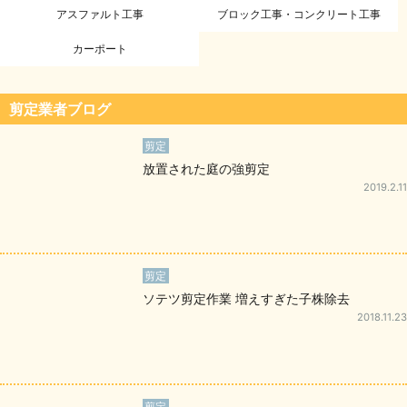
アスファルト工事
ブロック工事・コンクリート工事
カーポート
剪定業者ブログ
剪定
放置された庭の強剪定
2019.2.11
剪定
ソテツ剪定作業 増えすぎた子株除去
2018.11.23
剪定