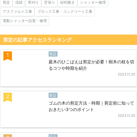
剪定
伐採
草刈り
芝張り
砂利敷き
シャッター修理
アスファルト工事
ブロック工事・コンクリート工事
電動シャッター設置・修理
剪定の記事アクセスランキング
剪定
1
庭木のひこばえは剪定が必要！樹木の枝を切
るコツや時期を紹介
2023.11.20
剪定
2
ゴムの木の剪定方法・時期｜剪定前に知って
おきたい3つのポイント
2023.11.20
剪定