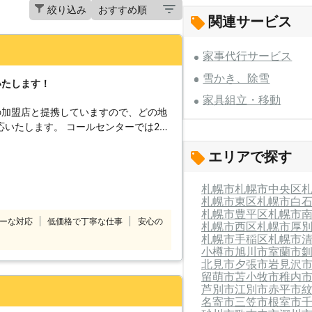
絞り込み
関連サービス
家事代行サービス
雪かき、除雪
いたします！
家具組立・移動
の加盟店と提携していますので、どの地
コールセンターでは24
付けています。 深夜でも早朝でもお客
エリアで探す
コールセンターのスタ
したいけ
てほしい」 「説明書を見ても家具の組
札幌市
札幌市中央区
のようなことでお困
札幌市東区
札幌市白
札幌市豊平区
札幌市
10番をご利用ください。 大きくて
ーな対応
低価格で丁寧な仕事
安心の
札幌市西区
札幌市厚
しくてできなかったという家具も、実績
札幌市手稲区
札幌市
組立
小樽市
旭川市
室蘭市
喜んで対応させていただきます。
北見市
夕張市
岩見沢
留萌市
苫小牧市
稚内
芦別市
江別市
赤平市
名寄市
三笠市
根室市