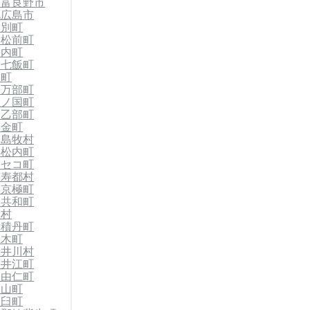
市
富良野市
北広島市
当別町
郡松前町
知内町
郡七飯町
森町
長万部町
上ノ国町
郡乙部町
今金町
郡島牧村
黒松内町
ニセコ町
留寿都村
郡京極町
郡共和町
泊村
郡積丹町
仁木町
赤井川村
奈井江町
郡由仁町
栗山町
浦臼町