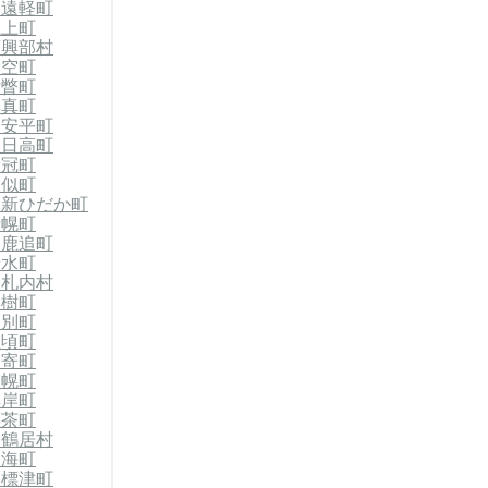
郡遠軽町
滝上町
西興部村
大空町
壮瞥町
厚真町
郡安平町
郡日高町
新冠町
様似町
郡新ひだか町
士幌町
郡鹿追町
清水町
中札内村
大樹町
幕別町
豊頃町
足寄町
浦幌町
厚岸町
標茶町
郡鶴居村
別海町
郡標津町