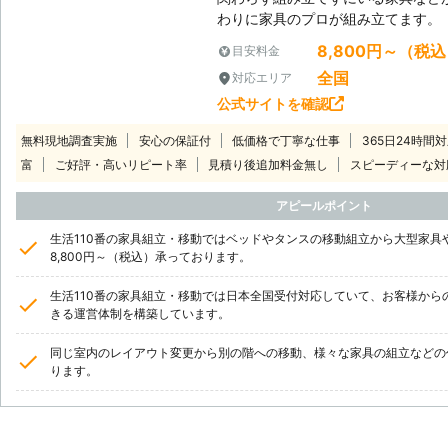
わりに家具のプロが組み立てます。
8,800円～（税
目安料金
全国
対応エリア
公式サイトを確認
無料現地調査実施
安心の保証付
低価格で丁寧な仕事
365日24時間
富
ご好評・高いリピート率
見積り後追加料金無し
スピーディーな対
アピールポイント
生活110番の家具組立・移動ではベッドやタンスの移動組立から大型家具
8,800円～（税込）承っております。
生活110番の家具組立・移動では日本全国受付対応していて、お客様から
きる運営体制を構築しています。
同じ室内のレイアウト変更から別の階への移動、様々な家具の組立などの
ります。