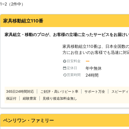
1~2（2件中）
家具移動組立110番
家具組立・移動のプロが、お客様の立場に立ったサービスをお届け
家具移動組立110番は、日本全国数
方にお住まいのお客様でも迅速に対応いたします。 
時間365日年中無休でお電話を受け
ー
目安料金
様の都合の良い時間帯にいつでもお電話ください。 
年中無休
定休日
ッフがお客様のお悩みをお聞きします。 「お部屋の模様替えを
24時間
営業時間
ど、家具が重くて大変なので手伝っ
立がうまくいかないから対応してほしい」など。 こ
り、お悩みのお客様はぜひ家具移動組立1
365日24時間対応
ご好評・高いリピート率
サポート万全
スピーディ
移動が大変だった家具も、組立が難
保証付
経験豊富
見積り後追加料金無し
豊富なベテランが迅速に解決します。 家具移動組立110番では、家具の
作業や移動作業にお困りのお客様に
ベンリワン・ファミリー