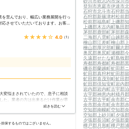
砂川市
歌志内市
深川
！
登別市
恵庭市
伊達市
石狩市
北斗市
石狩郡
石狩郡新篠津村
松前
業を営んでおり、幅広い業務展開を行っ
松前郡福島町
上磯郡
対応させていただいております。お客様
上磯郡木古内町
亀田
し、お悩みを解消させていただきます。
茅部郡鹿部町
茅部郡
せし、お部屋のコーディネイトをされる
★★★★★
4.0
二海郡八雲町
山越郡
（1）
の家具は組み立て式となっているため、
檜山郡江差町
檜山郡
しまう方もいらっしゃいます。当社で
檜山郡厚沢部町
爾志
奥尻郡奥尻町
瀬棚郡
客様に代わって家具を組み立て、指定さ
久遠郡せたな町
島牧
ますので、お客様は私共にご指示くださ
寿都郡寿都町
寿都郡
入を検討されていて、組み立てに不安を
磯谷郡蘭越町
虻田郡
、是非当社にご用命ください。お客様か
虻田郡真狩村
虻田郡
具組み立ての失敗】
虻田郡喜茂別町
虻田
立ててみたがパーツが余ったといったも
虻田郡倶知安町
岩内
岩内郡岩内町
古宇郡
示通りにやってみたつもりでも、慣れて
大変悩まされていたので、息子に相談
古宇郡神恵内村
積丹
としなども出てきてしまうでしょう。場
古平郡古平町
余市郡
した。業者の方は出来るだけ作業が早
等で固定するものもあり、後からの修正
余市郡余市町
余市郡
了していて驚きました。高齢者や私の
続きを読む
不安の場合は一度当社までご相談くださ
空知郡南幌町
空知郡
速に対応し組み立てていただけるので
空知郡上砂川町
夕張
夕張郡長沼町
夕張郡
を担保するものではございません。
樺戸郡月形町
樺戸郡