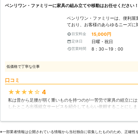
ベンリワン・ファミリーに家具の組み立てや移動はお任せください
ベンリワン・ファミリーは、便利屋
ており、お客様のあらゆるニーズに
のお困りごとには出来る限りお応え
15,000円
目安料金
近年では、海外から家具をお取り寄
日曜・祝日
定休日
方が多くいらっしゃいますが、一部
8：30～19：00
営業時間
失敗してしまったり、難しく感じて
は、お客様からご依頼頂ければ、お
れた場所に家具移動することも出来
低価格で丁寧な仕事
るだけで構いません。もし、家具購
覚えていたり、現在お困りでしたら
口コミ
らのご連絡を心よりお待ち申し上げております。 【家
当社に寄せられたご相談には、組み
★★★★★
4
のがありました。説明書を読んで指
私は昔から足腰が弱く重いものを持つのが一苦労で家具の組立には
いない作業ですからどうしても見落
したところ出張組立サービスを紹介してもらい依頼することにしま
合によってはネジを使わずに接着剤
く終わるように汗水たらして働いてくれてあっという間に作業が終
が難しいタイプもありますので、ご
ように足腰が弱い方にはお勧めですしややこしい組立家具なども迅
い。
皆様も満足がいく内容になっています。
※⼀部業者情報は公開されている情報から当社独⾃に収集したもののため、正確性
北海道
釧路市
2016年11月22日