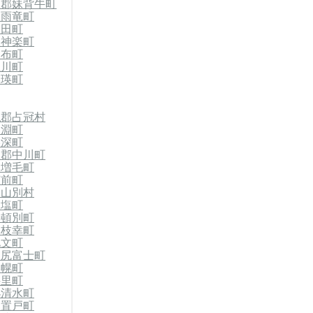
竜郡妹背牛町
郡雨竜町
沼田町
東神楽町
比布町
上川町
美瑛町
払郡占冠村
剣淵町
美深町
川郡中川町
郡増毛町
苫前町
初山別村
天塩町
浜頓別町
郡枝幸町
礼文町
利尻富士町
美幌町
斜里町
小清水町
郡置戸町