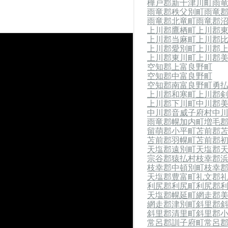
樺戸郡新十津川町
雨
雨竜郡秩父別町
雨竜
雨竜郡北竜町
雨竜郡
上川郡鷹栖町
上川郡
上川郡当麻町
上川郡
上川郡愛別町
上川郡
上川郡東川町
上川郡
空知郡上富良野町
空知郡中富良野町
空知郡南富良野町
勇
上川郡和寒町
上川郡
上川郡下川町
中川郡
中川郡音威子府村
中
雨竜郡幌加内町
増毛
留萌郡小平町
苫前郡
苫前郡羽幌町
苫前郡
天塩郡遠別町
天塩郡
宗谷郡猿払村
枝幸郡
枝幸郡中頓別町
枝幸
天塩郡豊富町
礼文郡
利尻郡利尻町
利尻郡
天塩郡幌延町
網走郡
網走郡津別町
斜里郡
斜里郡清里町
斜里郡
常呂郡訓子府町
常呂