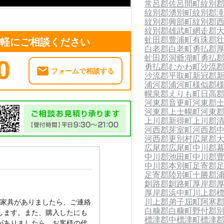
常呂郡佐呂間町
紋別
紋別郡湧別町
紋別郡
紋別郡興部町
紋別郡
紋別郡雄武町
網走郡
虻田郡豊浦町
有珠郡
気軽にご相談ください
白老郡白老町
勇払郡
虻田郡洞爺湖町
勇払
0
勇払郡むかわ町
沙流
フォームで相談する
沙流郡平取町
新冠郡
浦河郡浦河町
様似郡
幌泉郡えりも町
日高
河東郡音更町
河東郡
河東郡上士幌町
河東
上川郡新得町
上川郡
河西郡芽室町
河西郡
河西郡更別村
広尾郡
広尾郡広尾町
中川郡
中川郡池田町
中川郡
中川郡本別町
足寄郡
足寄郡陸別町
十勝郡
釧路郡釧路町
厚岸郡
厚岸郡浜中町
川上郡
川上郡弟子屈町
阿寒
い家具がありましたら、ご連絡
白糠郡白糠町
野付郡
します。また、購入したにも
標津郡中標津町
標津
がありましたら、お客様の代