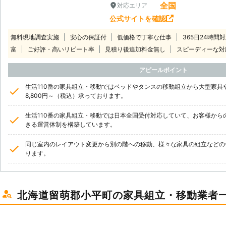
全国
対応エリア
公式サイトを確認
無料現地調査実施
安心の保証付
低価格で丁寧な仕事
365日24時間
富
ご好評・高いリピート率
見積り後追加料金無し
スピーディーな対
アピールポイント
生活110番の家具組立・移動ではベッドやタンスの移動組立から大型家具
8,800円～（税込）承っております。
生活110番の家具組立・移動では日本全国受付対応していて、お客様から
きる運営体制を構築しています。
同じ室内のレイアウト変更から別の階への移動、様々な家具の組立などの
ります。
北海道留萌郡小平町の家具組立・移動業者