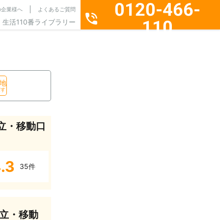
0120-466-
の企業様へ
よくあるご質問
110
生活110番ライブラリー
通話料無料・24時間365日受付
地
探す
立・移動口
.3
35件
立・移動