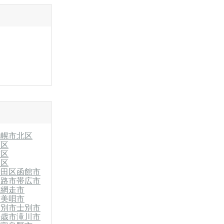
札幌市北区
石区
南区
別区
清田区
函館市
釧路市
帯広市
市
網走市
市
美唄市
紋別市
士別市
千歳市
滝川市