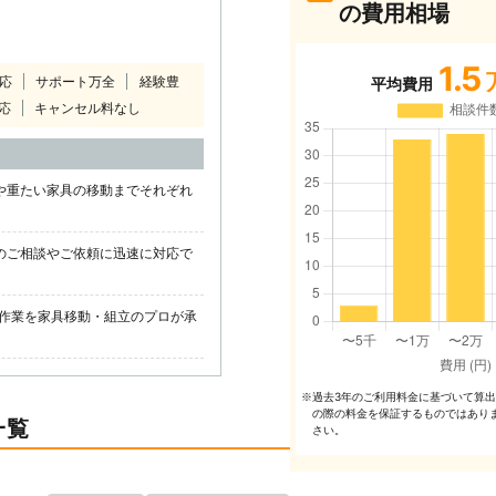
の費用相場
1.5
対応
サポート万全
経験豊
平均費用
応
キャンセル料なし
や重たい家具の移動までそれぞれ
のご相談やご依頼に迅速に対応で
作業を家具移動・組立のプロが承
過去3年のご利⽤料⾦に基づいて算
※
の際の料⾦を保証するものではあり
一覧
さい。