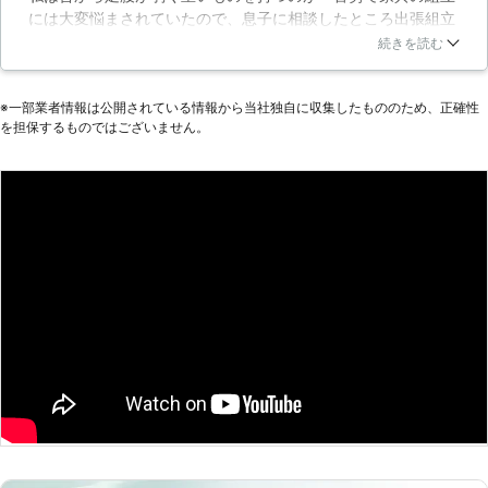
には大変悩まされていたので、息子に相談したところ出張組立
された場所に家具移動することも出来
サービスを紹介してもらい依頼することにしました。業者の方
ますので、お客様は私共にご指示くだ
続きを読む
は出来るだけ作業が早く終わるように汗水たらして働いてくれ
さるだけで構いません。もし、家具購
てあっという間に作業が終了していて驚きました。高齢者や私
入を検討されていて、組み立てに不安
※⼀部業者情報は公開されている情報から当社独⾃に収集したもののため、正確性
のように足腰が弱い方にはお勧めですしややこしい組立家具な
を覚えていたり、現在お困りでした
を担保するものではございません。
ども迅速に対応し組み立てていただけるので皆様も満足がいく
ら、是非当社にご用命ください。お客
内容になっています。
様からのご連絡を心よりお待ち申し上
げております。 【家具組み立ての失
北海道
釧路市
2016年11月22日
敗】 当社に寄せられたご相談には、
組み立ててみたがパーツが余ったとい
ったものがありました。説明書を読ん
で指示通りにやってみたつもりでも、
慣れていない作業ですからどうしても
見落としなども出てきてしまうでしょ
う。場合によってはネジを使わずに接
着剤等で固定するものもあり、後から
の修正が難しいタイプもありますの
で、ご不安の場合は一度当社までご相
談ください。