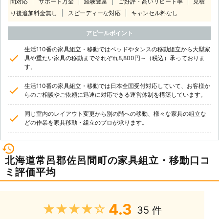
間対応
サポート万全
経験豊富
ご好評・高いリピート率
見積
り後追加料金無し
スピーディーな対応
キャンセル料なし
アピールポイント
生活110番の家具組立・移動ではベッドやタンスの移動組立から大型家
具や重たい家具の移動までそれぞれ8,800円～（税込）承っておりま
す。
生活110番の家具組立・移動では日本全国受付対応していて、お客様か
らのご相談やご依頼に迅速に対応できる運営体制を構築しています。
同じ室内のレイアウト変更から別の階への移動、様々な家具の組立な
どの作業を家具移動・組立のプロが承ります。
北海道常呂郡佐呂間町の家具組立・移動口コ
ミ評価平均
4.3
★★★★★
35 件