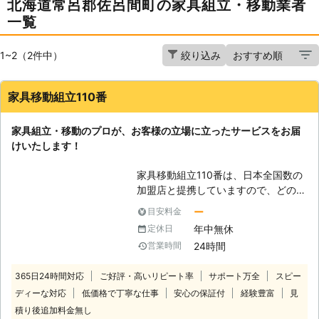
北海道常呂郡佐呂間町の家具組立・移動業者
一覧
1~2（2件中）
絞り込み
家具移動組立110番
家具組立・移動のプロが、お客様の立場に立ったサービスをお届
けいたします！
家具移動組立110番は、日本全国数の
加盟店と提携していますので、どの地
方にお住まいのお客様でも迅速に対応
ー
目安料金
いたします。 コールセンターでは24
年中無休
定休日
時間365日年中無休でお電話を受け付
24時間
営業時間
けています。 深夜でも早朝でもお客
様の都合の良い時間帯にいつでもお電
365日24時間対応
ご好評・高いリピート率
サポート万全
スピー
話ください。 コールセンターのスタ
ディーな対応
低価格で丁寧な仕事
安心の保証付
経験豊富
見
ッフがお客様のお悩みをお聞きしま
す。 「お部屋の模様替えをしたいけ
積り後追加料金無し