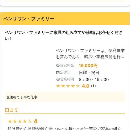
ど、家具が重くて大変なので手伝って
ほしい」 「説明書を見ても家具の組
立がうまくいかないから対応してほし
ベンリワン・ファミリー
い」など。 このようなことでお困
り、お悩みのお客様はぜひ家具移動組
ベンリワン・ファミリーに家具の組み立てや移動はお任せくださ
立110番をご利用ください。 大きくて
い！
移動が大変だった家具も、組立が難し
くてできなかったという家具も、実績
ベンリワン・ファミリーは、便利屋業
豊富なベテランが迅速に解決します。
を営んでおり、幅広い業務展開を行っ
家具移動組立110番では、家具の組立
ており、お客様のあらゆるニーズに対
作業や移動作業にお困りのお客様に喜
15,000円
目安料金
応させていただいております。お客様
んで対応させていただきます。
日曜・祝日
定休日
のお困りごとには出来る限りお応え
8：30～19：00
営業時間
し、お悩みを解消させていただきま
★★★★★
4.0
（1）
す。近年では、海外から家具をお取り
寄せし、お部屋のコーディネイトをさ
低価格で丁寧な仕事
れる方が多くいらっしゃいますが、一
部の家具は組み立て式となっているた
口コミ
め、失敗してしまったり、難しく感じ
てしまう方もいらっしゃいます。当社
4
★★★★★
では、お客様からご依頼頂ければ、お
私は昔から足腰が弱く重いものを持つのが一苦労で家具の組立
客様に代わって家具を組み立て、指定