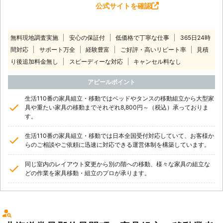
公式サイトを確認
無料現地調査実施
安心の保証付
低価格で丁寧な仕事
365日24時
間対応
サポート万全
経験豊富
ご好評・高いリピート率
見積
り後追加料金無し
スピーディーな対応
キャンセル料なし
アピールポイント
生活110番の家具組立・移動ではベッドやタンスの移動組立から大型家
具や重たい家具の移動までそれぞれ8,800円～（税込）承っておりま
す。
生活110番の家具組立・移動では日本全国受付対応していて、お客様か
らのご相談やご依頼に迅速に対応できる運営体制を構築しています。
同じ室内のレイアウト変更から別の階への移動、様々な家具の組立な
どの作業を家具移動・組立のプロが承ります。