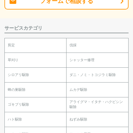
フォーム
で
相談
する
サービスカテゴリ
剪定
伐採
草刈り
シャッター修理
シロアリ駆除
ダニ・ノミ・トコジラミ駆除
蜂の巣駆除
ムカデ駆除
アライグマ・イタチ・ハクビシン
ゴキブリ駆除
駆除
ハト駆除
ねずみ駆除