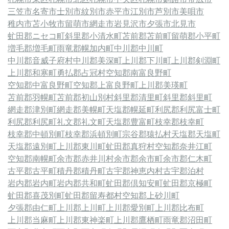
三笠市
名寄市
士別市
紋別市
赤平市
江別市
芦別市
美唄市
稚内市
苫小牧市
留萌市
網走市
岩見沢市
夕張市
北見市
虻田郡ニセコ町
斜里郡小清水町
苫前郡苫前町
留萌郡小平町
増毛郡増毛町
雨竜郡幌加内町
中川郡中川町
中川郡音威子府村
中川郡美深町
上川郡下川町
上川郡剣淵町
上川郡和寒町
勇払郡占冠村
空知郡南富良野町
空知郡中富良野町
空知郡上富良野町
上川郡美瑛町
苫前郡羽幌町
苫前郡初山別村
斜里郡清里町
斜里郡斜里町
網走郡津別町
網走郡美幌町
天塩郡幌延町
利尻郡利尻富士町
利尻郡利尻町
礼文郡礼文町
天塩郡豊富町
枝幸郡枝幸町
枝幸郡中頓別町
枝幸郡浜頓別町
宗谷郡猿払村
天塩郡天塩町
天塩郡遠別町
上川郡東川町
虻田郡真狩村
空知郡奈井江町
空知郡南幌町
余市郡赤井川村
余市郡余市町
余市郡仁木町
古平郡古平町
積丹郡積丹町
古宇郡神恵内村
古宇郡泊村
岩内郡岩内町
岩内郡共和町
虻田郡倶知安町
虻田郡京極町
虻田郡喜茂別町
虻田郡留寿都村
空知郡上砂川町
夕張郡由仁町
上川郡上川町
上川郡愛別町
上川郡比布町
上川郡当麻町
上川郡東神楽町
上川郡鷹栖町
雨竜郡沼田町