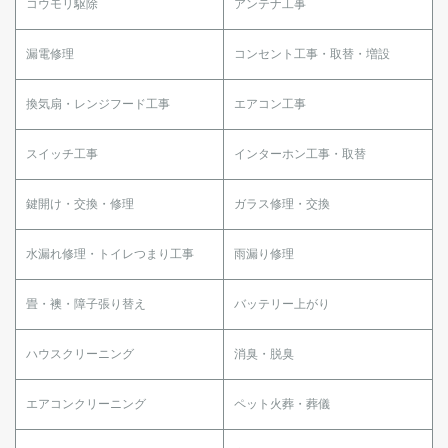
コウモリ駆除
アンテナ工事
漏電修理
コンセント工事・取替・増設
換気扇・レンジフード工事
エアコン工事
スイッチ工事
インターホン工事・取替
鍵開け・交換・修理
ガラス修理・交換
水漏れ修理・トイレつまり工事
雨漏り修理
畳・襖・障子張り替え
バッテリー上がり
ハウスクリーニング
消臭・脱臭
エアコンクリーニング
ペット火葬・葬儀