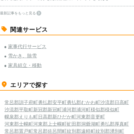
最新記事をもっと見る
関連サービス
家事代行サービス
雪かき、除雪
家具組立・移動
エリアで探す
常呂郡訓子府町
勇払郡安平町
勇払郡むかわ町
沙流郡日高町
沙流郡平取町
新冠郡新冠町
浦河郡浦河町
様似郡様似町
幌泉郡えりも町
日高郡新ひだか町
河東郡音更町
河東郡士幌町
河東郡上士幌町
虻田郡洞爺湖町
勇払郡厚真町
常呂郡置戸町
常呂郡佐呂間町
紋別郡遠軽町
紋別郡湧別町