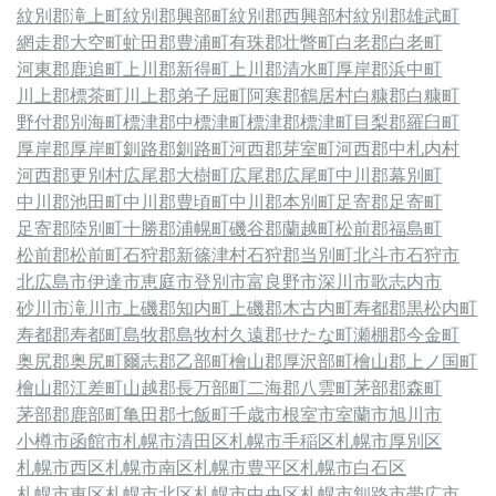
紋別郡滝上町
紋別郡興部町
紋別郡西興部村
紋別郡雄武町
網走郡大空町
虻田郡豊浦町
有珠郡壮瞥町
白老郡白老町
河東郡鹿追町
上川郡新得町
上川郡清水町
厚岸郡浜中町
川上郡標茶町
川上郡弟子屈町
阿寒郡鶴居村
白糠郡白糠町
野付郡別海町
標津郡中標津町
標津郡標津町
目梨郡羅臼町
厚岸郡厚岸町
釧路郡釧路町
河西郡芽室町
河西郡中札内村
河西郡更別村
広尾郡大樹町
広尾郡広尾町
中川郡幕別町
中川郡池田町
中川郡豊頃町
中川郡本別町
足寄郡足寄町
足寄郡陸別町
十勝郡浦幌町
磯谷郡蘭越町
松前郡福島町
松前郡松前町
石狩郡新篠津村
石狩郡当別町
北斗市
石狩市
北広島市
伊達市
恵庭市
登別市
富良野市
深川市
歌志内市
砂川市
滝川市
上磯郡知内町
上磯郡木古内町
寿都郡黒松内町
寿都郡寿都町
島牧郡島牧村
久遠郡せたな町
瀬棚郡今金町
奥尻郡奥尻町
爾志郡乙部町
檜山郡厚沢部町
檜山郡上ノ国町
檜山郡江差町
山越郡長万部町
二海郡八雲町
茅部郡森町
茅部郡鹿部町
亀田郡七飯町
千歳市
根室市
室蘭市
旭川市
小樽市
函館市
札幌市清田区
札幌市手稲区
札幌市厚別区
札幌市西区
札幌市南区
札幌市豊平区
札幌市白石区
札幌市東区
札幌市北区
札幌市中央区
札幌市
釧路市
帯広市