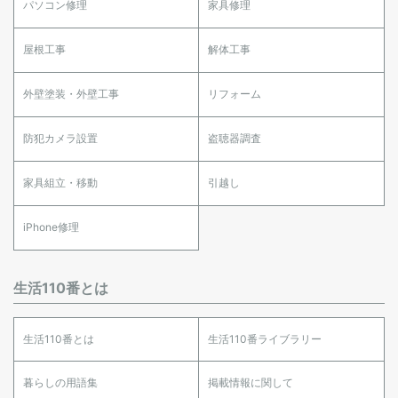
パソコン修理
家具修理
屋根工事
解体工事
外壁塗装・外壁工事
リフォーム
防犯カメラ設置
盗聴器調査
家具組立・移動
引越し
iPhone修理
生活110番とは
生活110番とは
生活110番ライブラリー
暮らしの用語集
掲載情報に関して