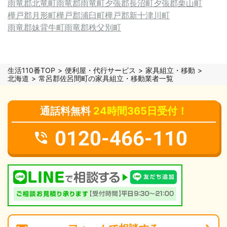
雨竜郡北竜町
雨竜郡雨竜町
夕張郡長沼町
夕張郡栗山町
樺戸郡月形町
樺戸郡浦臼町
樺戸郡新十津川町
雨竜郡妹背牛町
雨竜郡秩父別町
生活110番TOP
便利屋・代行サービス
家具組立・移動
北海道
常呂郡佐呂間町の家具組立・移動業者一覧
通話料無料
24時間365日受付！
0120-466-110