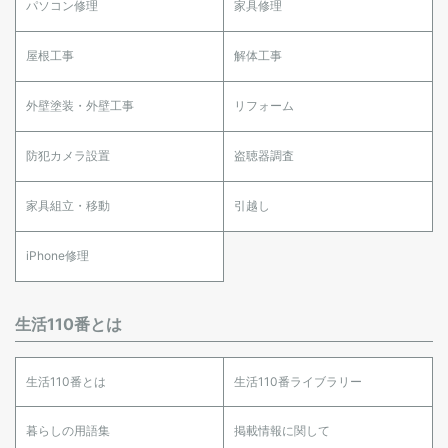
パソコン修理
家具修理
屋根工事
解体工事
外壁塗装・外壁工事
リフォーム
防犯カメラ設置
盗聴器調査
家具組立・移動
引越し
iPhone修理
生活110番とは
生活110番とは
生活110番ライブラリー
暮らしの用語集
掲載情報に関して