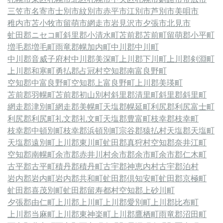
三笠市
名寄市
士別市
紋別市
赤平市
江別市
芦別市
美唄市
稚内市
苫小牧市
留萌市
網走市
岩見沢市
夕張市
北見市
虻田郡ニセコ町
斜里郡小清水町
苫前郡苫前町
留萌郡小平町
増毛郡増毛町
雨竜郡幌加内町
中川郡中川町
中川郡音威子府村
中川郡美深町
上川郡下川町
上川郡剣淵町
上川郡和寒町
勇払郡占冠村
空知郡南富良野町
空知郡中富良野町
空知郡上富良野町
上川郡美瑛町
苫前郡羽幌町
苫前郡初山別村
斜里郡清里町
斜里郡斜里町
網走郡津別町
網走郡美幌町
天塩郡幌延町
利尻郡利尻富士町
利尻郡利尻町
礼文郡礼文町
天塩郡豊富町
枝幸郡枝幸町
枝幸郡中頓別町
枝幸郡浜頓別町
宗谷郡猿払村
天塩郡天塩町
天塩郡遠別町
上川郡東川町
虻田郡真狩村
空知郡奈井江町
空知郡南幌町
余市郡赤井川村
余市郡余市町
余市郡仁木町
古平郡古平町
積丹郡積丹町
古宇郡神恵内村
古宇郡泊村
岩内郡岩内町
岩内郡共和町
虻田郡倶知安町
虻田郡京極町
虻田郡喜茂別町
虻田郡留寿都村
空知郡上砂川町
夕張郡由仁町
上川郡上川町
上川郡愛別町
上川郡比布町
上川郡当麻町
上川郡東神楽町
上川郡鷹栖町
雨竜郡沼田町