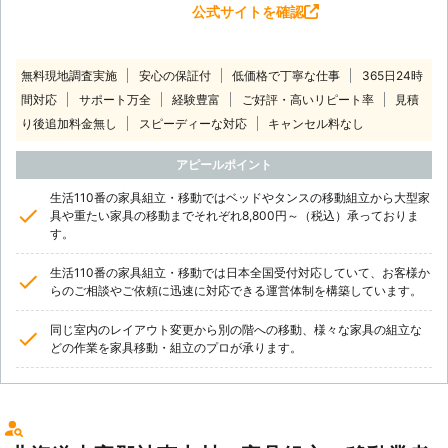
公式サイトを確認
無料現地調査実施
安心の保証付
低価格で丁寧な仕事
365日24時
間対応
サポート万全
経験豊富
ご好評・高いリピート率
見積
り後追加料金無し
スピーディーな対応
キャンセル料なし
アピールポイント
生活110番の家具組立・移動ではベッドやタンスの移動組立から大型家
具や重たい家具の移動までそれぞれ8,800円～（税込）承っておりま
す。
生活110番の家具組立・移動では日本全国受付対応していて、お客様か
らのご相談やご依頼に迅速に対応できる運営体制を構築しています。
同じ室内のレイアウト変更から別の階への移動、様々な家具の組立な
どの作業を家具移動・組立のプロが承ります。