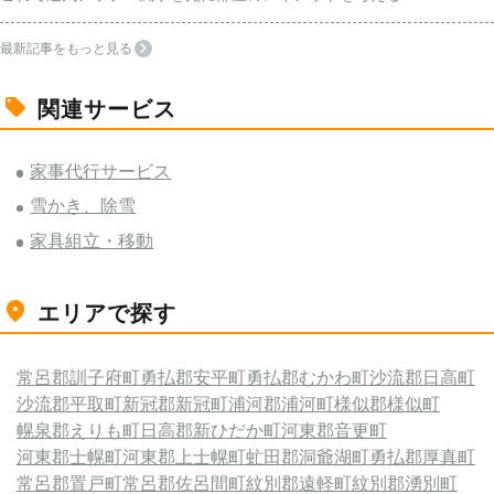
最新記事をもっと見る
関連サービス
家事代行サービス
雪かき、除雪
家具組立・移動
エリアで探す
常呂郡訓子府町
勇払郡安平町
勇払郡むかわ町
沙流郡日高町
沙流郡平取町
新冠郡新冠町
浦河郡浦河町
様似郡様似町
幌泉郡えりも町
日高郡新ひだか町
河東郡音更町
河東郡士幌町
河東郡上士幌町
虻田郡洞爺湖町
勇払郡厚真町
常呂郡置戸町
常呂郡佐呂間町
紋別郡遠軽町
紋別郡湧別町