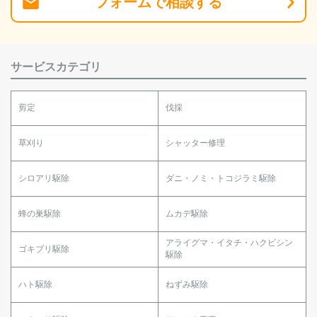
フォーム
で
相談
する
サービスカテゴリ
剪定
伐採
草刈り
シャッター修理
シロアリ駆除
ダニ・ノミ・トコジラミ駆除
蜂の巣駆除
ムカデ駆除
アライグマ・イタチ・ハクビシン
ゴキブリ駆除
駆除
ハト駆除
ねずみ駆除