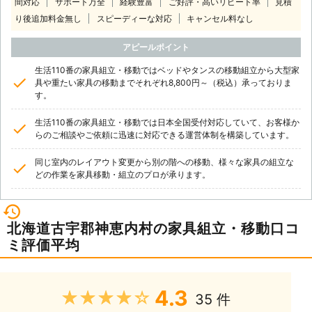
間対応
サポート万全
経験豊富
ご好評・高いリピート率
見積
り後追加料金無し
スピーディーな対応
キャンセル料なし
アピールポイント
生活110番の家具組立・移動ではベッドやタンスの移動組立から大型家
具や重たい家具の移動までそれぞれ8,800円～（税込）承っておりま
す。
生活110番の家具組立・移動では日本全国受付対応していて、お客様か
らのご相談やご依頼に迅速に対応できる運営体制を構築しています。
同じ室内のレイアウト変更から別の階への移動、様々な家具の組立な
どの作業を家具移動・組立のプロが承ります。
北海道古宇郡神恵内村の家具組立・移動口コ
ミ評価平均
4.3
★★★★★
35 件