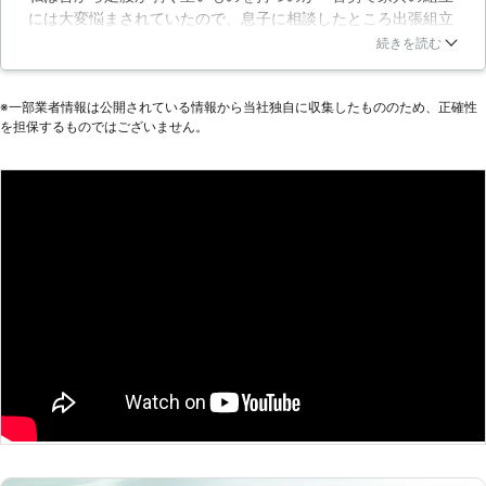
には大変悩まされていたので、息子に相談したところ出張組立
された場所に家具移動することも出来
サービスを紹介してもらい依頼することにしました。業者の方
ますので、お客様は私共にご指示くだ
続きを読む
は出来るだけ作業が早く終わるように汗水たらして働いてくれ
さるだけで構いません。もし、家具購
てあっという間に作業が終了していて驚きました。高齢者や私
入を検討されていて、組み立てに不安
※⼀部業者情報は公開されている情報から当社独⾃に収集したもののため、正確性
のように足腰が弱い方にはお勧めですしややこしい組立家具な
を覚えていたり、現在お困りでした
を担保するものではございません。
ども迅速に対応し組み立てていただけるので皆様も満足がいく
ら、是非当社にご用命ください。お客
内容になっています。
様からのご連絡を心よりお待ち申し上
げております。 【家具組み立ての失
北海道
釧路市
2016年11月22日
敗】 当社に寄せられたご相談には、
組み立ててみたがパーツが余ったとい
ったものがありました。説明書を読ん
で指示通りにやってみたつもりでも、
慣れていない作業ですからどうしても
見落としなども出てきてしまうでしょ
う。場合によってはネジを使わずに接
着剤等で固定するものもあり、後から
の修正が難しいタイプもありますの
で、ご不安の場合は一度当社までご相
談ください。