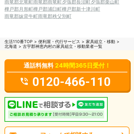
雨竜郡北竜町
雨竜郡雨竜町
夕張郡長沼町
夕張郡栗山町
樺戸郡月形町
樺戸郡浦臼町
樺戸郡新十津川町
雨竜郡妹背牛町
雨竜郡秩父別町
生活110番TOP
便利屋・代行サービス
家具組立・移動
北海道
古宇郡神恵内村の家具組立・移動業者一覧
通話料無料
24時間365日受付！
0120-466-110