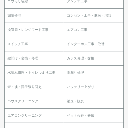
コウモリ駆除
アンテナ工事
漏電修理
コンセント工事・取替・増設
換気扇・レンジフード工事
エアコン工事
スイッチ工事
インターホン工事・取替
鍵開け・交換・修理
ガラス修理・交換
水漏れ修理・トイレつまり工事
雨漏り修理
畳・襖・障子張り替え
バッテリー上がり
ハウスクリーニング
消臭・脱臭
エアコンクリーニング
ペット火葬・葬儀