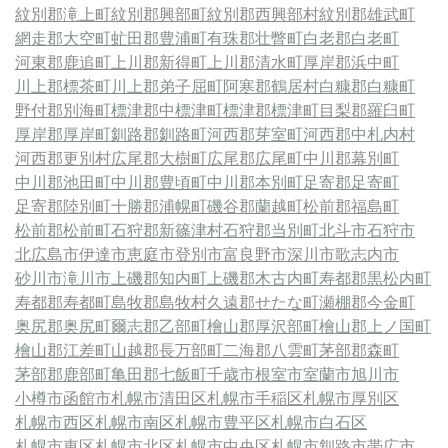
紋別郡滝上町
紋別郡興部町
紋別郡西興部村
紋別郡雄武町
網走郡大空町
虻田郡豊浦町
有珠郡壮瞥町
白老郡白老町
河東郡鹿追町
上川郡新得町
上川郡清水町
厚岸郡浜中町
川上郡標茶町
川上郡弟子屈町
阿寒郡鶴居村
白糠郡白糠町
野付郡別海町
標津郡中標津町
標津郡標津町
目梨郡羅臼町
厚岸郡厚岸町
釧路郡釧路町
河西郡芽室町
河西郡中札内村
河西郡更別村
広尾郡大樹町
広尾郡広尾町
中川郡幕別町
中川郡池田町
中川郡豊頃町
中川郡本別町
足寄郡足寄町
足寄郡陸別町
十勝郡浦幌町
磯谷郡蘭越町
松前郡福島町
松前郡松前町
石狩郡新篠津村
石狩郡当別町
北斗市
石狩市
北広島市
伊達市
恵庭市
登別市
富良野市
深川市
歌志内市
砂川市
滝川市
上磯郡知内町
上磯郡木古内町
寿都郡黒松内町
寿都郡寿都町
島牧郡島牧村
久遠郡せたな町
瀬棚郡今金町
奥尻郡奥尻町
爾志郡乙部町
檜山郡厚沢部町
檜山郡上ノ国町
檜山郡江差町
山越郡長万部町
二海郡八雲町
茅部郡森町
茅部郡鹿部町
亀田郡七飯町
千歳市
根室市
室蘭市
旭川市
小樽市
函館市
札幌市清田区
札幌市手稲区
札幌市厚別区
札幌市西区
札幌市南区
札幌市豊平区
札幌市白石区
札幌市東区
札幌市北区
札幌市中央区
札幌市
釧路市
帯広市