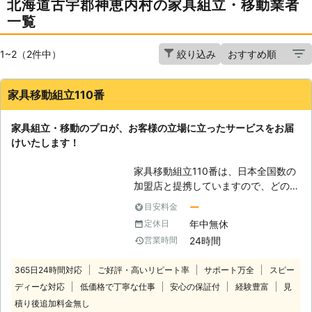
北海道古宇郡神恵内村の家具組立・移動業者
一覧
1~2（2件中）
絞り込み
家具移動組立110番
家具組立・移動のプロが、お客様の立場に立ったサービスをお届
けいたします！
家具移動組立110番は、日本全国数の
加盟店と提携していますので、どの地
方にお住まいのお客様でも迅速に対応
ー
目安料金
いたします。 コールセンターでは24
年中無休
定休日
時間365日年中無休でお電話を受け付
24時間
営業時間
けています。 深夜でも早朝でもお客
様の都合の良い時間帯にいつでもお電
365日24時間対応
ご好評・高いリピート率
サポート万全
スピー
話ください。 コールセンターのスタ
ディーな対応
低価格で丁寧な仕事
安心の保証付
経験豊富
見
ッフがお客様のお悩みをお聞きしま
す。 「お部屋の模様替えをしたいけ
積り後追加料金無し