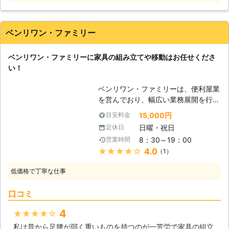
ど、家具が重くて大変なので手伝って
ほしい」 「説明書を見ても家具の組
立がうまくいかないから対応してほし
ベンリワン・ファミリー
い」など。 このようなことでお困
り、お悩みのお客様はぜひ家具移動組
ベンリワン・ファミリーに家具の組み立てや移動はお任せくださ
立110番をご利用ください。 大きくて
い！
移動が大変だった家具も、組立が難し
くてできなかったという家具も、実績
ベンリワン・ファミリーは、便利屋業
豊富なベテランが迅速に解決します。
を営んでおり、幅広い業務展開を行っ
家具移動組立110番では、家具の組立
ており、お客様のあらゆるニーズに対
作業や移動作業にお困りのお客様に喜
15,000円
目安料金
応させていただいております。お客様
んで対応させていただきます。
日曜・祝日
定休日
のお困りごとには出来る限りお応え
8：30～19：00
営業時間
し、お悩みを解消させていただきま
★★★★★
4.0
（1）
す。近年では、海外から家具をお取り
寄せし、お部屋のコーディネイトをさ
低価格で丁寧な仕事
れる方が多くいらっしゃいますが、一
部の家具は組み立て式となっているた
口コミ
め、失敗してしまったり、難しく感じ
てしまう方もいらっしゃいます。当社
4
★★★★★
では、お客様からご依頼頂ければ、お
私は昔から足腰が弱く重いものを持つのが一苦労で家具の組立
客様に代わって家具を組み立て、指定