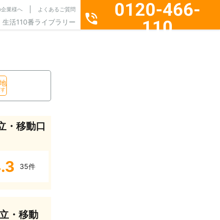
0120-466-
の企業様へ
よくあるご質問
110
生活110番ライブラリー
通話料無料・24時間365日受付
地
探す
立・移動口
.3
35件
立・移動