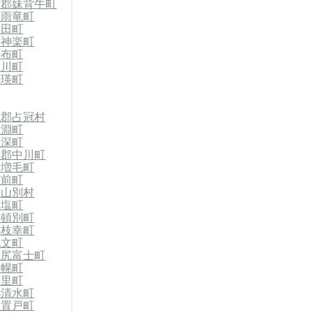
竜郡妹背牛町
郡雨竜町
沼田町
東神楽町
比布町
上川町
美瑛町
払郡占冠村
剣淵町
美深町
川郡中川町
郡増毛町
苫前町
初山別村
天塩町
浜頓別町
郡枝幸町
礼文町
利尻富士町
美幌町
斜里町
小清水町
郡置戸町