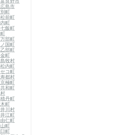
市
富良野市
北広島市
当別町
郡松前町
知内町
郡七飯町
森町
長万部町
上ノ国町
郡乙部町
今金町
郡島牧村
黒松内町
ニセコ町
留寿都村
郡京極町
郡共和町
泊村
郡積丹町
仁木町
赤井川村
奈井江町
郡由仁町
栗山町
浦臼町