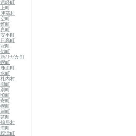
郡遠軽町
滝上町
西興部村
大空町
壮瞥町
厚真町
郡安平町
郡日高町
新冠町
様似町
郡新ひだか町
士幌町
郡鹿追町
清水町
中札内村
大樹町
幕別町
豊頃町
足寄町
浦幌町
厚岸町
標茶町
郡鶴居村
別海町
郡標津町