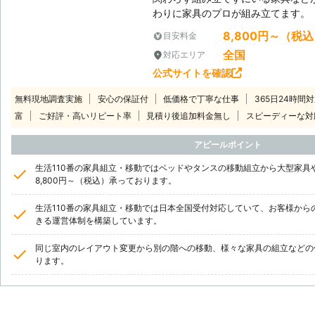
わりに家具のプロが組み立てます。
8,800円～（税
目安料金
全国
対応エリア
公式サイトを確認
無料現地調査実施
安心の保証付
低価格で丁寧な仕事
365日24時間
富
ご好評・高いリピート率
見積り後追加料金無し
スピーディーな対
アピールポイント
生活110番の家具組立・移動ではベッドやタンスの移動組立から大型家具
8,800円～（税込）承っております。
生活110番の家具組立・移動では日本全国受付対応していて、お客様から
きる運営体制を構築しています。
同じ室内のレイアウト変更から別の階への移動、様々な家具の組立などの
ります。