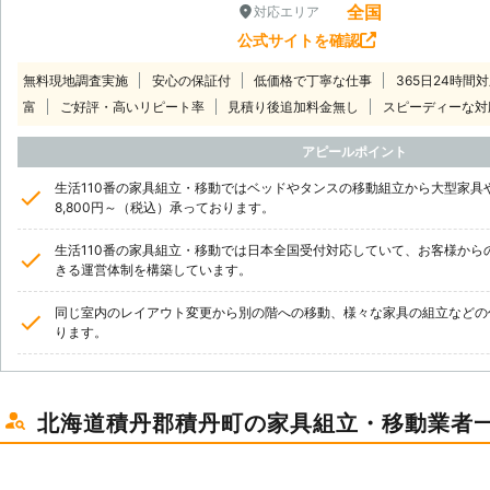
全国
対応エリア
公式サイトを確認
無料現地調査実施
安心の保証付
低価格で丁寧な仕事
365日24時間
富
ご好評・高いリピート率
見積り後追加料金無し
スピーディーな対
アピールポイント
生活110番の家具組立・移動ではベッドやタンスの移動組立から大型家具
8,800円～（税込）承っております。
生活110番の家具組立・移動では日本全国受付対応していて、お客様から
きる運営体制を構築しています。
同じ室内のレイアウト変更から別の階への移動、様々な家具の組立などの
ります。
北海道積丹郡積丹町の家具組立・移動業者