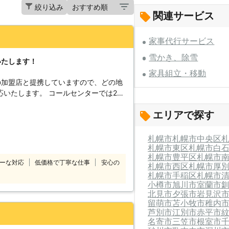
絞り込み
関連サービス
家事代行サービス
雪かき、除雪
いたします！
家具組立・移動
の加盟店と提携していますので、どの地
コールセンターでは24
付けています。 深夜でも早朝でもお客
エリアで探す
コールセンターのスタ
したいけ
てほしい」 「説明書を見ても家具の組
札幌市
札幌市中央区
のようなことでお困
札幌市東区
札幌市白
札幌市豊平区
札幌市
10番をご利用ください。 大きくて
ーな対応
低価格で丁寧な仕事
安心の
札幌市西区
札幌市厚
しくてできなかったという家具も、実績
札幌市手稲区
札幌市
組立
小樽市
旭川市
室蘭市
喜んで対応させていただきます。
北見市
夕張市
岩見沢
留萌市
苫小牧市
稚内
芦別市
江別市
赤平市
名寄市
三笠市
根室市