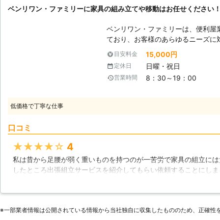
ベンリワン・ファミリーに家具の組み立てや移動はお任せください
ベンリワン・ファミリーは、便利屋
ており、お客様のあらゆるニーズに
のお困りごとには出来る限りお応え
15,000円
目安料金
近年では、海外から家具をお取り寄
日曜・祝日
定休日
方が多くいらっしゃいますが、一部
8：30～19：00
営業時間
失敗してしまったり、難しく感じて
は、お客様からご依頼頂ければ、お
れた場所に家具移動することも出来
低価格で丁寧な仕事
るだけで構いません。もし、家具購
覚えていたり、現在お困りでしたら
口コミ
らのご連絡を心よりお待ち申し上げております。 【家
当社に寄せられたご相談には、組み
★★★★★
4
のがありました。説明書を読んで指
私は昔から足腰が弱く重いものを持つのが一苦労で家具の組立には
いない作業ですからどうしても見落
したところ出張組立サービスを紹介してもらい依頼することにしま
合によってはネジを使わずに接着剤
く終わるように汗水たらして働いてくれてあっという間に作業が終
が難しいタイプもありますので、ご
ように足腰が弱い方にはお勧めですしややこしい組立家具なども迅
い。
皆様も満足がいく内容になっています。
※⼀部業者情報は公開されている情報から当社独⾃に収集したもののため、正確性
北海道
釧路市
2016年11月22日