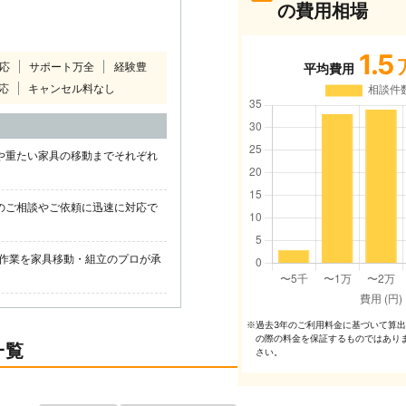
の費用相場
1.5
対応
サポート万全
経験豊
平均費用
応
キャンセル料なし
や重たい家具の移動までそれぞれ
のご相談やご依頼に迅速に対応で
作業を家具移動・組立のプロが承
過去3年のご利⽤料⾦に基づいて算
※
の際の料⾦を保証するものではあり
一覧
さい。