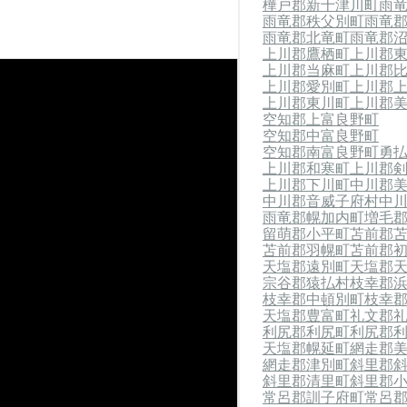
樺戸郡新十津川町
雨
雨竜郡秩父別町
雨竜
雨竜郡北竜町
雨竜郡
上川郡鷹栖町
上川郡
上川郡当麻町
上川郡
上川郡愛別町
上川郡
上川郡東川町
上川郡
空知郡上富良野町
空知郡中富良野町
空知郡南富良野町
勇
上川郡和寒町
上川郡
上川郡下川町
中川郡
中川郡音威子府村
中
雨竜郡幌加内町
増毛
留萌郡小平町
苫前郡
苫前郡羽幌町
苫前郡
天塩郡遠別町
天塩郡
宗谷郡猿払村
枝幸郡
枝幸郡中頓別町
枝幸
天塩郡豊富町
礼文郡
利尻郡利尻町
利尻郡
天塩郡幌延町
網走郡
網走郡津別町
斜里郡
斜里郡清里町
斜里郡
常呂郡訓子府町
常呂