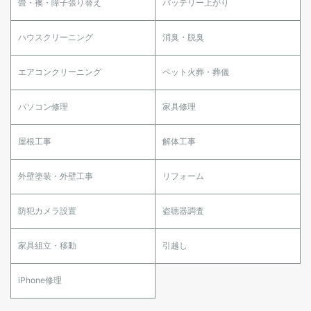
畳・襖・障子張り替え
バッテリー上がり
ハウスクリーニング
消臭・脱臭
エアコンクリーニング
ペット火葬・葬儀
パソコン修理
家具修理
屋根工事
解体工事
外壁塗装・外壁工事
リフォーム
防犯カメラ設置
盗聴器調査
家具組立・移動
引越し
iPhone修理