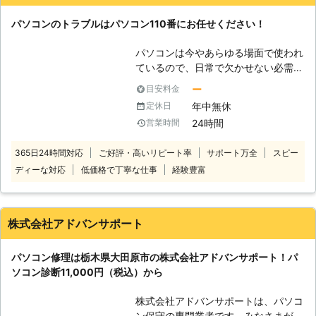
サポート】 電話1本で、近隣市郡の出
張サポートも承っています。 【その
パソコンのトラブルはパソコン110番にお任せください！
他サービス】 スマホサイト対応のホ
ームページ制作や、パソコン教室も開
パソコンは今やあらゆる場面で使われ
催しています。 パソコンに関するこ
ているので、日常で欠かせない必需品
とはすべてIMオフィスにご相談くだ
です。しかし、パソコンの寿命は無限
さい。1人1人のお客様にまごごろを込
ー
目安料金
ではありません。 パソコンには様々
めて対応します。
年中無休
定休日
なトラブルが発生する可能性がありま
24時間
営業時間
す。 そんなパソコントラブルの一例
は、下記の通りです。 ・パソコンが
365日24時間対応
ご好評・高いリピート率
サポート万全
スピー
起動しなくなった ・ブルースクリー
ディーな対応
低価格で丁寧な仕事
経験豊富
ンで動かない ・ハードディスクのデ
ータが消えた ・パソコンがフリーズ
する etc.... 上記のような問題が
ありましたらパソコン110番まで、お
株式会社アドバンサポート
気軽にご相談下さい。 弊社運営サイ
トでの年間受付数は、20万件以上の
パソコン修理は栃木県大田原市の株式会社アドバンサポート！パ
実績があります！その中でも多くのお
ソコン診断11,000円（税込）から
客様から高い評価をいただきました。
また、その実績や経験を活かし、お客
株式会社アドバンサポートは、パソコ
さまのトラブルを解決いたします。受
ン保守の専門業者です。みなさまがパ