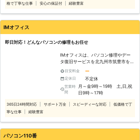
格で丁寧な仕事
安心の保証付
経験豊富
件近くこなしている実績豊富な修理業
かなか自分で解決することが難しいで
者です。 多数の経験を積み重ねた弊
す。そんなときこそぜひ当社までご相
社のスタッフが、あらゆる知識を駆使
談ください。お客様のお困りごとをす
してお客様のパソコンを救出します。
ぐに解決するお手伝いをいたします。
IMオフィス
その他パソコンに関することならなん
でもご相談を受付けております。 ぜ
即日対応！どんなパソコンの修理もお任せ
ひお気軽にご連絡ください。
IMオフィスは、パソコン修理やデー
タ復旧サービスを北九州市筑豊市を中
心に対応しています。 パソコンに関
ー
目安料金
しての小さなトラブルから大きなトラ
不定休
定休日
ブルまで解決してきました。 こんな
月～金9時～19時 土,日,祝
営業時
時は、IMオフィスにおまかせくださ
間
日9時～17時
い。 【パソコン修理・設置・設定】
システム復旧やリカバリーをしたいと
365日24時間対応
サポート万全
スピーディーな対応
低価格で丁
き。パソコンのウイルス対策をしたい
寧な仕事
経験豊富
とき。メールの設定がわからないと
き。 HDDからSSDに交換したいと
き。WIFI接続や、無線LAN設定した
いときなど。 【パソコン修理・出張
パソコン110番