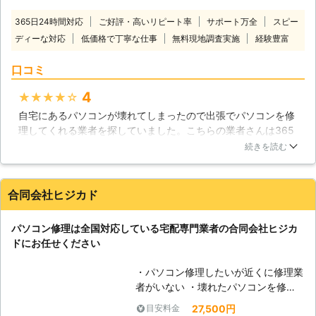
場合はハードディスクの故障が疑われ
として住宅内のAV機器を統合したも
ますのですぐに弊社までご相談くださ
365日24時間対応
ご好評・高いリピート率
サポート万全
スピー
のとして使われたり、あるいは写真や
い。弊社では液晶不良や起動不良も対
ディーな対応
低価格で丁寧な仕事
無料現地調査実施
経験豊富
絵など様々なデータを保管しておくス
応しており、データ復旧の知識、技術
トレージやアーカイブとしても欠かせ
も御座います。どこよりも親切、どこ
口コミ
ないものです。そんなパソコンは、沢
よりも低価格なサービスでパソコンの
山のパーツが組み合わされた集合体で
様々なトラブルを迅速に解決させて頂
4
★★★★★
す。どれか一つが欠けるだけでも、作
きますので、不具合が見られましたら
自宅にあるパソコンが壊れてしまったので出張でパソコンを修
動しなくなる場合があります。トラブ
一度ご連絡ください。また、お見積り
理してくれる業者を探していました。こちらの業者さんは365
ルの原因を突き止めることは大変難し
も無料で承っております。
日24時間対応してくれるということやサポートが万全というこ
いものですが、株式会社トゥサンライ
続きを読む
と、そして経験も豊富だということに魅力を感じたのでお願い
ズでは原因追究から丁寧にパソコン修
することにしました。当日来てくれたスタッフの人は見た感じ
理に対応させていただいておりますの
から対応までわりと気持ちのいい人で説明も分かりやすくて良
で、どうぞご利用ください。 【現場
合同会社ヒジカド
かったと思います。パソコンも無事に直ったのでとても感謝し
に駆けつけます】 私達トゥサンライ
ています。
ズでは、通常の持ち込み修理や郵送修
パソコン修理は全国対応している宅配専門業者の合同会社ヒジカ
理の他に、現場に急行して対応するこ
神奈川県
横須賀市
2016年12月20日
ドにお任せください
とも行っています。パソコンの不調は
いつ起こるか分からないものですか
・パソコン修理したいが近くに修理業
ら、私達がその場に急行することで、
者がいない ・壊れたパソコンを修理
いち早く解決に向かえるのならそれが
してほしいが店舗へもっていくのが面
一番です。お困りの方の不安と不自由
27,500円
目安料金