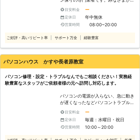
付は24時間365日、日本全国で対応
ソコンを快適に使えるように、修理・
しておりますので、お気軽にお問い合
ー
目安料金
点検・カスタマイズなどによってサポ
わせください。
年中無休
定休日
ートしています。 パソコンをこれか
08:00~20:00
営業時間
ら使いたい方から、現在使っているけ
ど不調がある方まで幅広く承ります。
ご好評・高いリピート率
サポート万全
経験豊富
パソコン修理業者をお探しならお気軽
にお問い合わせください。 （対応サ
ービス） パソコン診断・ウイルス感
染・ハードウェアのトラブル、部品取
パソコンハウス かすや長者原教室
付・ソフトウェアのトラブル、更新・
パソコン再生・データ復旧 など ●
パソコン修理・設定・トラブルなんでもご相談ください！実務経
パソコン診断11,000円（税込）！ま
験豊富なスタッフがご依頼者様の元へ訪問し対応します。
ずはご連絡ください 「最近パソコン
の動きが悪い」 「電源が入らないと
パソコンの電源が入らない、急に動き
きがある」 「パソコンを落として破
が遅くなったなどパソコントラブルで
損した」 こんなときは、まずはパソ
お悩みがあれば当社までご相談くださ
コン診断をご利用ください！当店は栃
ー
目安料金
い。当社は直接お客様の元へお伺いし
木県大田原市でパソコン修理を承って
毎週：水曜日・祝日
定休日
パソコントラブルを解決するサービス
います。「どこが悪いのかわらない」
10:00～20:00
営業時間
を提供しております。パソコンに関す
「とりあえず見て欲しい」とき、パソ
ることならなんでも受付けております
コン診断11,000円（税込）で承って