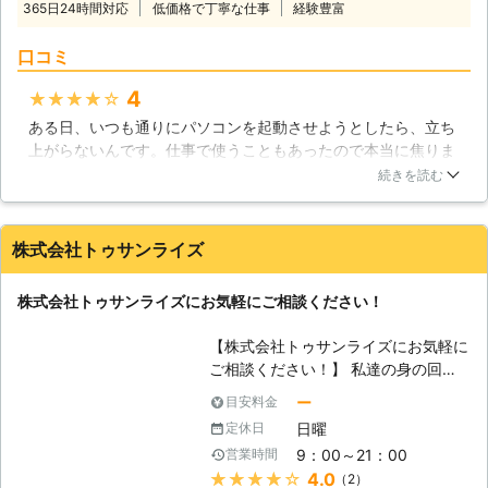
しまうことがあります。最悪の場合、
365日24時間対応
低価格で丁寧な仕事
経験豊富
ルはお任せください】 「パソコン・
パソコンにも悪影響が出ますので、力
サポーターズ」では、パソコン修理か
任せに取り付けるのは絶対におやめく
口コミ
らデータ復旧まで、パソコントラブル
ださい。当社では、そんなお困りをお
全般に対応しております。パソコンが
4
★★★★★
持ちのお客様のお力になる会社ですの
「起動しない」という場合は、通電不
で、ぜひ当社にご連絡ください。
ある日、いつも通りにパソコンを起動させようとしたら、立ち
良、もしくはハードディスクが物理的
上がらないんです。仕事で使うこともあったので本当に焦りま
に破損してしまっている可能性があり
したが、即日対応、低価格ということでこちらにパソコン修理
ます。最近のハードディスクは丈夫に
続きを読む
を依頼しました。私のパソコンの場合は数日修理にかかりまし
つくられていますが、大きな衝撃を与
たが、とてもスタッフの方が親切で価格も納得できるものでし
えてしまうことで破損してしまうこと
た。今後も何かあったときは是非こちらを利用したいです。
があります。ハードディスクはパソコ
株式会社トゥサンライズ
ンの記憶装置として重要な部品で、故
大阪府
大阪市西区
2016年11月30日
障してしまうことでデータが失われて
株式会社トゥサンライズにお気軽にご相談ください！
しまったり、パソコンが起動しなくな
るトラブルが起きてしまいますので、
【株式会社トゥサンライズにお気軽に
衝撃を与えないように扱う必要があり
ご相談ください！】 私達の身の回り
ます。また、ハードディスクはウイル
では沢山のパソコンが使われていま
ー
目安料金
スや人為的ミスで倫理障害を受けてし
す。最初は計算機としての用途が主で
まう場合もあります。もし、パソコン
日曜
定休日
したが、現在ではそれにとどまらず、
を起動するときに異音が聞こえて来た
9：00～21：00
営業時間
様々な役割が与えられています。例え
り、起動しなくなってしまったという
★★★★★
4.0
（2）
ば、動画プレーヤーや音楽プレーヤー