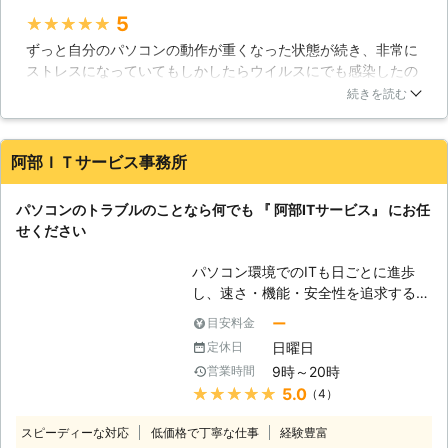
ソコン修理サービスは、経験豊富な技
5
★★★★★
術者がサポートと修理をいたします。
ずっと自分のパソコンの動作が重くなった状態が続き、非常に
即日・翌日も対応！緊急トラブル大歓
ストレスになっていてもしかしたらウイルスにでも感染したの
迎です、お任せください。 【愛され
では？と思い、思いきって修理に出してみました。非常に丁寧
てここまでこれました】 近年パソコ
続きを読む
な対応、そしてリーズナブルな料金で修理してもらえました。
ンの普及率は極めて高いレベルになっ
以前のようなサクサクとした動きのパソコンに戻って非常に満
ています。スマートフォンやタブレッ
足しています。また何かトラブルがあった時はお願いします
ト端末の普及で、その傾向は更に顕著
阿部ＩＴサービス事務所
ね。ありがとうございました。
なものとなりつつあります。私達ドリ
ームサウンドでは、そんな時代背景も
静岡県
沼津市
2016年11月30日
パソコンのトラブルのことなら何でも 『 阿部ITサービス』 にお任
手伝ってか、おかげさまでサポート実
せください
績50,000件を達成！多くのお客様に
愛された事で、これだけの実績を積む
パソコン環境でのITも日ごとに進歩
ことが出来たと考えております。ま
し、速さ・機能・安全性を追求する企
た、当社はデータ復旧についても高い
業間競争がますます熾烈になってきて
技術力を持つスタッフが在籍しており
ー
目安料金
います。 一方、一般パソコンユーザ
ますので、パソコントラブルに広範に
日曜日
定休日
ーはどうでしょうか？「会社や家庭の
対応可能です。確かな技術力と対応力
9時～20時
営業時間
パソコンの動きがおかしいけど、どこ
でで期待にお応えいたします。
★★★★★
5.0
（4）
が悪いのか分からない・・・」「資料
や商品等の管理ファイルをパソコンで
スピーディーな対応
低価格で丁寧な仕事
経験豊富
作成しているけどもっと簡単な作成方