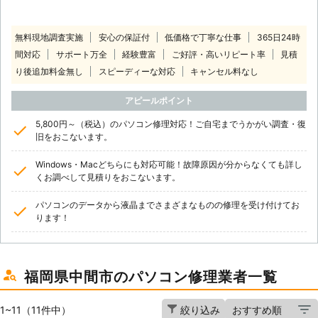
無料現地調査実施
安心の保証付
低価格で丁寧な仕事
365日24時
間対応
サポート万全
経験豊富
ご好評・高いリピート率
見積
り後追加料金無し
スピーディーな対応
キャンセル料なし
アピールポイント
5,800円～（税込）のパソコン修理対応！ご自宅までうかがい調査・復
旧をおこないます。
Windows・Macどちらにも対応可能！故障原因が分からなくても詳し
くお調べして見積りをおこないます。
パソコンのデータから液晶までさまざまなものの修理を受け付けてお
ります！
福岡県中間市のパソコン修理業者一覧
1~11（11件中）
絞り込み