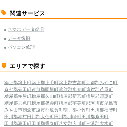
関連サービス
スマホデータ復旧
データ復旧
パソコン修理
エリアで探す
築上郡築上町
築上郡上毛町
築上郡吉富町
京都郡みやこ町
京都郡苅田町
遠賀郡岡垣町
遠賀郡水巻町
遠賀郡芦屋町
糟屋郡粕屋町
糟屋郡久山町
糟屋郡新宮町
糟屋郡須惠町
糟屋郡志免町
糟屋郡篠栗町
糟屋郡宇美町
那珂川市
糸島市
みやま市
朝倉市
遠賀郡遠賀町
鞍手郡小竹町
田川郡福智町
田川郡赤村
田川郡大任町
田川郡川崎町
田川郡糸田町
田川郡添田町
田川郡香春町
八女郡広川町
三潴郡大木町