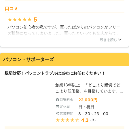
法はないのか・・・」「周辺機器を購
口コミ
入したけど設定の仕方が分からな
い・・・」私共は、長年の企業SE・
5
★★★★★
IT講師・個人向けﾊﾟｿｺﾝｻﾎﾟｰﾄを通じこ
パソコン初心者の私ですが、買ったばかりのパソコンがフリー
のような声をたくさん頂きました。
ズ状態になってしまいました。買ったといっても友人からで、
阿部ITサービス事務所では、さまざま
症状をを説明するには距離もあったため、業者さんを探して依
なパソコントラブルでお困りの方のお
続きを読む
頼することにしました。業者さんはすぐにきてくれましたが、
役に立ちたく、安心の格安料金での出
私が知らずにインストールしていたものに問題があったらし
張サポートサービス(パソコン修理、
く、来て頂いてすぐ修理が完了しました。私がパソコンのこと
周辺機器設定、操作指導、レッスンな
パソコン・サポーターズ
を良くわかっていないことにも問題がありますが、わかるよう
ど)を行っています。「サクサク動く
に説明してくださり本当に良かったです。
快適なパソコン環境づくり！」に全力
親切対応！パソコントラブルは当社にお任せください！
でお手伝いさせていただきます。どう
福岡県
福岡市中央区
2016年12月18日
ぞよろしくお願いいたします。 【パ
創業13年以上！「どこより親切でど
ソコンは精密機械です】 周辺機器を
こより低価格」を目指しています。高
購入した時、うまく接続出来ないとい
いリピート率がお客様満足を実証！パ
22,000円
目安料金
った経験はございませんか？ただ間違
ソコン修理・データ復旧・各種トラブ
えているだけであれば、大きな問題に
日・祝日
定休日
ルなど、パソコンサポートのことなら
なることはあまりありません。しか
8：30～23：00
営業時間
「パソコンサポーターズ」におまかせ
し、間違っていることに気付かずに無
★★★★★
4.3
（3）
下さい！大阪を拠点に大阪・奈良全域
理やり取り付けようとすれば、壊れて
まで対応します！ 【パソコントラブ