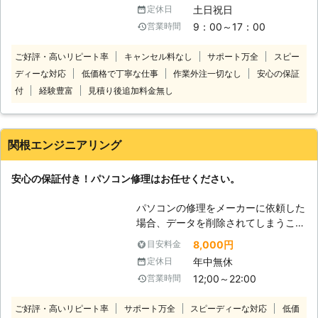
倒くさい ・会社で使用中のパソコン
な状態をいち早く開放するのも、私達
土日祝日
定休日
がいくつか調子が悪いのでみてほしい
の役割だと考えています。
9：00～17：00
営業時間
このようなパソコントラブルでお悩み
があれば当社にお任せください。当社
ご好評・高いリピート率
キャンセル料なし
サポート万全
スピー
は、宅配専門のパソコン修理店です。
ディーな対応
低価格で丁寧な仕事
作業外注一切なし
安心の保証
修理してほしいパソコンを送っていた
だければすぐに対応いたします。全国
付
経験豊富
見積り後追加料金無し
対応しておりますので北海道や沖縄、
離島でも問題ありません！安心してパ
ソコン修理をご依頼ください。 当社
関根エンジニアリング
のパソコン修理費用は、安心でわかり
やすい料金設定になっております。必
安心の保証付き！パソコン修理はお任せください。
要な費用は「パソコンの発送料」＋
「修理代」＋「部品代」のみです。修
パソコンの修理をメーカーに依頼した
理完了後の「パソコン返却送料」は当
場合、データを削除されてしまうこと
社が負担いたします！基本料金や診断
がほとんどです。 また、保証期間が
料金などは一切かかりません！低価格
8,000円
目安料金
過ぎているPCに至っては、部品がな
で修理しますのでご安心ください。
年中無休
定休日
いこともあります。 しかし、ちょっ
変なサイトを誤ってクリックしてウイ
12;00～22:00
営業時間
とした故障程度ならまだまだ使い続け
ルスに感染してしまったほか、液晶画
たいと考える方も多いはず。 当社は
面が割れて黒いスミのようなものが出
ご好評・高いリピート率
サポート万全
スピーディーな対応
低価
パソコンの修理やデータ復旧を3,000
ているといったパソコントラブルはな