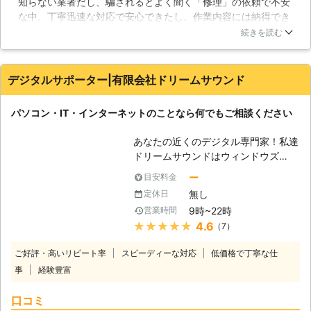
知らない業者だし、騙されるとよく聞く「修理」の依頼で不安
能です。365日年中無休で、土日祝も
な中、丁寧迅速な対応で安心できたし、作業内容には納得でき
対応！！お気軽にお問い合わせくださ
ています。金額はやや高めだなぁ…と思いましたが、問題は解
い。 【色々なトラブル】 パソコンは
続きを読む
決できたので無問題です！今後パソコンで困ったことがあった
精密機械であり、様々な要因で挙動が
ら同じとこにお願いしようと思えました。
おかしくなることがあります。移動さ
せる時にちょっとぶつけてしまっただ
デジタルサポーター|有限会社ドリームサウンド
岡山県
岡山市北区
2026年07月31日
けでも故障してしまうことがあり、扱
いには注意が必要です。また、定期的
パソコン・IT・インターネットのことなら何でもご相談ください
に清掃を行わないと、埃などが原因で
ファンが正常に働かず、熱暴走を起こ
あなたの近くのデジタル専門家！私達
してしまうこともあるでしょう。しか
ドリームサウンドはウィンドウズ
し、パソコンに詳しく無い方では、掃
（Windows)に強い！マック（Mac)に
除すら大変でしょうし、誤って部品に
ー
目安料金
強い！パソコンに関連するトラブルを
傷を付けてしまえば壊れてしまう恐れ
無し
定休日
素早く確実に解決いたします。当社ド
もあります。また、ノートパソコンは
9時~22時
営業時間
リームサウンドはパソコン・ITサポー
掃除すること事態が困難な作りとなっ
★★★★★
4.6
（7）
ト・修理サービスです。パソコン、ス
ておりますので、問題の対処が難しい
マートフォン、情報家電などが設定で
でしょう。もし、パソコンの不具合で
ご好評・高いリピート率
スピーディーな対応
低価格で丁寧な仕
きない、故障した、データが消えてし
お困りでしたら、ぜひ当社にご相談く
事
経験豊富
まった、など、お困りの時にお役に立
ださい。迅速に対応させていただきま
ちます。 【プロの技術者がすぐに駆
す。
口コミ
けつけ解決】 ドリームサウンドのパ