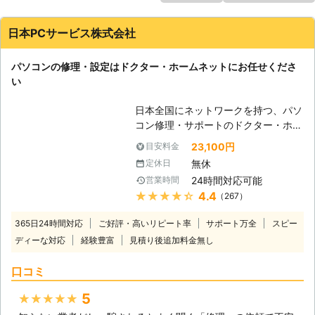
日本PCサービス株式会社
パソコンの修理・設定はドクター・ホームネットにお任せくださ
い
日本全国にネットワークを持つ、パソ
コン修理・サポートのドクター・ホー
ムネット。高品質のサービスが選ばれ
23,100円
目安料金
て年間10万件以上のサポート実績が
無休
定休日
あります。「起動しない」、「インタ
24時間対応可能
営業時間
ーネットが繋がらない」、「ウイルス
★★★★★
4.4
（267）
に感染した」、「データを誤って削除
してしまった」等、あらゆるトラブル
365日24時間対応
ご好評・高いリピート率
サポート万全
スピー
を最短即日で駆けつけて、その場で解
ディーな対応
経験豊富
見積り後追加料金無し
決。メーカー・年式問わず、すべての
パソコン修理・設定に対応。もちろん
口コミ
Windowsだけではなく、Macもご依
頼ください。高い技術力で、お客様の
5
★★★★★
大切なデータを保護したまま修理が可