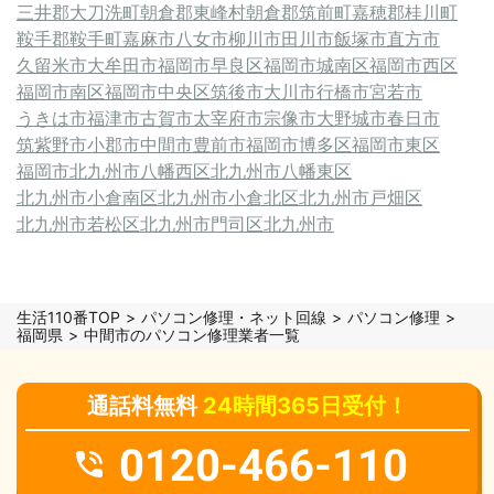
三井郡大刀洗町
朝倉郡東峰村
朝倉郡筑前町
嘉穂郡桂川町
鞍手郡鞍手町
嘉麻市
八女市
柳川市
田川市
飯塚市
直方市
久留米市
大牟田市
福岡市早良区
福岡市城南区
福岡市西区
福岡市南区
福岡市中央区
筑後市
大川市
行橋市
宮若市
うきは市
福津市
古賀市
太宰府市
宗像市
大野城市
春日市
筑紫野市
小郡市
中間市
豊前市
福岡市博多区
福岡市東区
福岡市
北九州市八幡西区
北九州市八幡東区
北九州市小倉南区
北九州市小倉北区
北九州市戸畑区
北九州市若松区
北九州市門司区
北九州市
生活110番TOP
パソコン修理・ネット回線
パソコン修理
福岡県
中間市のパソコン修理業者一覧
通話料無料
24時間365日受付！
0120-466-110