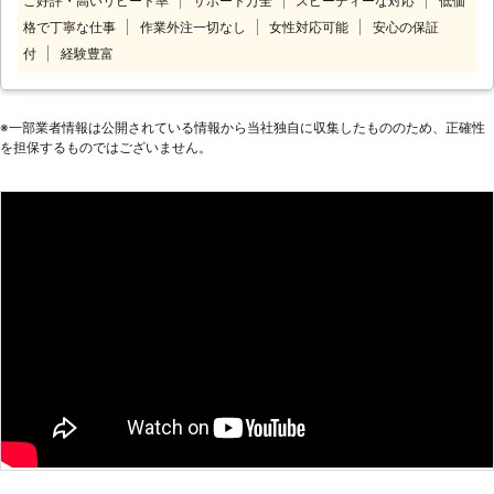
ご好評・高いリピート率
サポート万全
スピーディーな対応
低価
のでぜひお気軽にご連絡ください。
います。パソコンの故障箇所は自分で
格で丁寧な仕事
作業外注一切なし
女性対応可能
安心の保証
パソコンの動きが遅いとストレスを感
判断することは難しいです。まずはプ
じますよね。だからといってなにも対
付
経験豊富
ロに任せてくださいね。 ●遠方に住
策をしないと仕事に支障がでるほか、
んでる方も遠隔でサポート インター
勝手に電源が落ちたりするなどトラブ
ネットに接続されているパソコンであ
ルが悪化するおそれがあります。そう
※⼀部業者情報は公開されている情報から当社独⾃に収集したもののため、正確性
れば、遠隔操作で簡単な設定や使い方
なる前に早めに対処することをおすす
を担保するものではございません。
のサポートをすることもできます。
めします。 ご自身で解決できそうに
「わざわざ来てもらうのはちょっ
ないトラブルであれば当社にお任せく
と……」「簡単な操作方法を教えて欲
ださい。当社にご連絡頂ければお客様
しいだけなんだけど」というときに
の元へ訪問し、原因をつきとめ解決さ
は、気軽に依頼できるのでおすすめで
せていただきます。どんなパソコンメ
す。パソコンのことで分からないこと
ーカーでも対応可能なのでお悩み事が
があれば、まずは当店まで。ご連絡お
あればなんでもご相談お待ちしており
待ちしています。 ●パソコンが重
ます。
い！そんなときは再生サービスがおす
すめ 故障やウイルスの感染などのト
ラブルがなくても「最近パソコンが重
たい」というとき、お使いのパソコン
を再生サービスで生き返らせられま
す！ メモリの増設やSSD化など、パ
ソコンの状態に合わせて、カスタマイ