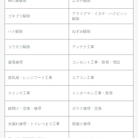
蜂の巣駆除
ムカデ駆除
アライグマ・イタチ・ハクビシン
ゴキブリ駆除
駆除
ハト駆除
ねずみ駆除
コウモリ駆除
アンテナ工事
漏電修理
コンセント工事・取替・増設
換気扇・レンジフード工事
エアコン工事
スイッチ工事
インターホン工事・取替
鍵開け・交換・修理
ガラス修理・交換
水漏れ修理・トイレつまり工事
雨漏り修理