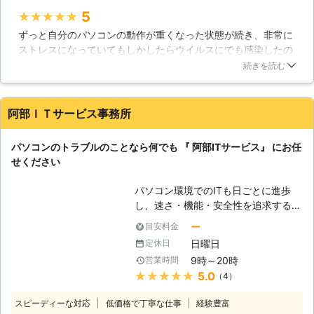
ソコン修理サービスは、経験豊富な技
5
★★★★★
術者がサポートと修理をいたします。
ずっと自分のパソコンの動作が重くなった状態が続き、非常に
即日・翌日も対応！緊急トラブル大歓
ストレスになっていてもしかしたらウイルスにでも感染したの
迎です、お任せください。 【愛され
では？と思い、思いきって修理に出してみました。非常に丁寧
てここまでこれました】 近年パソコ
続きを読む
な対応、そしてリーズナブルな料金で修理してもらえました。
ンの普及率は極めて高いレベルになっ
以前のようなサクサクとした動きのパソコンに戻って非常に満
ています。スマートフォンやタブレッ
足しています。また何かトラブルがあった時はお願いします
ト端末の普及で、その傾向は更に顕著
阿部ＩＴサービス事務所
ね。ありがとうございました。
なものとなりつつあります。私達ドリ
ームサウンドでは、そんな時代背景も
静岡県
沼津市
2016年11月30日
パソコンのトラブルのことなら何でも 『 阿部ITサービス』 にお任
手伝ってか、おかげさまでサポート実
せください
績50,000件を達成！多くのお客様に
愛された事で、これだけの実績を積む
パソコン環境でのITも日ごとに進歩
ことが出来たと考えております。ま
し、速さ・機能・安全性を追求する企
た、当社はデータ復旧についても高い
業間競争がますます熾烈になってきて
技術力を持つスタッフが在籍しており
ー
目安料金
います。 一方、一般パソコンユーザ
ますので、パソコントラブルに広範に
日曜日
定休日
ーはどうでしょうか？「会社や家庭の
対応可能です。確かな技術力と対応力
9時～20時
営業時間
パソコンの動きがおかしいけど、どこ
でで期待にお応えいたします。
★★★★★
5.0
（4）
が悪いのか分からない・・・」「資料
や商品等の管理ファイルをパソコンで
スピーディーな対応
低価格で丁寧な仕事
経験豊富
作成しているけどもっと簡単な作成方