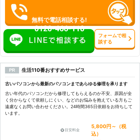
無料で電話相談する!
0120-466-110
フォーム
で
相
談
する
生活110番おすすめサービス
PR
古いパソコンから最新のパソコンまであらゆる修理を承ります
古い年代のパソコンだから修理してもらえるのか不安、原因が全
く分からなくて依頼しにくい、などのお悩みを抱えている方もご
遠慮なくお問い合わせください。24時間365日依頼をお待ちして
います。
5,800円～（税
目安料金
込）