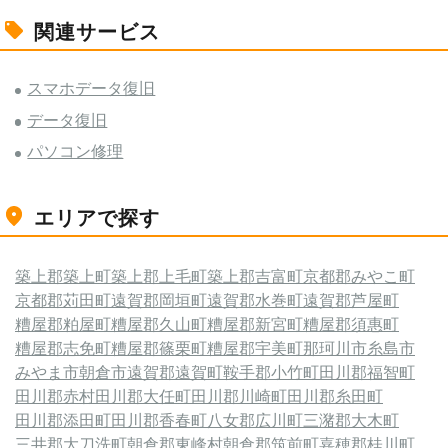
関連サービス
スマホデータ復旧
データ復旧
パソコン修理
エリアで探す
築上郡築上町
築上郡上毛町
築上郡吉富町
京都郡みやこ町
京都郡苅田町
遠賀郡岡垣町
遠賀郡水巻町
遠賀郡芦屋町
糟屋郡粕屋町
糟屋郡久山町
糟屋郡新宮町
糟屋郡須惠町
糟屋郡志免町
糟屋郡篠栗町
糟屋郡宇美町
那珂川市
糸島市
みやま市
朝倉市
遠賀郡遠賀町
鞍手郡小竹町
田川郡福智町
田川郡赤村
田川郡大任町
田川郡川崎町
田川郡糸田町
田川郡添田町
田川郡香春町
八女郡広川町
三潴郡大木町
三井郡大刀洗町
朝倉郡東峰村
朝倉郡筑前町
嘉穂郡桂川町