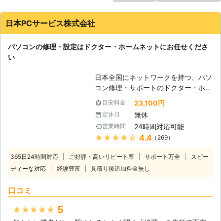
日本PCサービス株式会社
パソコンの修理・設定はドクター・ホームネットにお任せくださ
い
日本全国にネットワークを持つ、パソ
コン修理・サポートのドクター・ホー
ムネット。高品質のサービスが選ばれ
23,100円
目安料金
て年間10万件以上のサポート実績が
無休
定休日
あります。「起動しない」、「インタ
24時間対応可能
営業時間
ーネットが繋がらない」、「ウイルス
★★★★★
4.4
（269）
に感染した」、「データを誤って削除
してしまった」等、あらゆるトラブル
365日24時間対応
ご好評・高いリピート率
サポート万全
スピー
を最短即日で駆けつけて、その場で解
ディーな対応
経験豊富
見積り後追加料金無し
決。メーカー・年式問わず、すべての
パソコン修理・設定に対応。もちろん
口コミ
Windowsだけではなく、Macもご依
頼ください。高い技術力で、お客様の
5
★★★★★
大切なデータを保護したまま修理が可