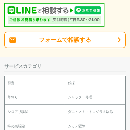
フォーム
で
相談
する
サービスカテゴリ
剪定
伐採
草刈り
シャッター修理
シロアリ駆除
ダニ・ノミ・トコジラミ駆除
蜂の巣駆除
ムカデ駆除