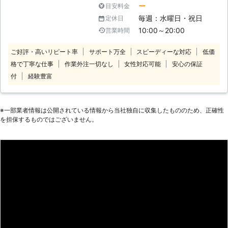
お悩みがあれば当社までご相談くださ
コン診断をご利用ください！当店は栃
ー
目安料金
い。当社は直接お客様の元へお伺いし
木県大田原市でパソコン修理を承って
毎週：水曜日・祝日
定休日
パソコントラブルを解決するサービス
います。「どこが悪いのかわらない」
10:00～20:00
営業時間
を提供しております。パソコンに関す
「とりあえず見て欲しい」とき、パソ
ることならなんでも受付けております
コン診断11,000円（税込）で承って
ご好評・高いリピート率
サポート万全
スピーディーな対応
低価
のでぜひお気軽にご連絡ください。
います。パソコンの故障箇所は自分で
格で丁寧な仕事
作業外注一切なし
女性対応可能
安心の保証
パソコンの動きが遅いとストレスを感
判断することは難しいです。まずはプ
じますよね。だからといってなにも対
付
経験豊富
ロに任せてくださいね。 ●遠方に住
策をしないと仕事に支障がでるほか、
んでる方も遠隔でサポート インター
勝手に電源が落ちたりするなどトラブ
ネットに接続されているパソコンであ
ルが悪化するおそれがあります。そう
※⼀部業者情報は公開されている情報から当社独⾃に収集したもののため、正確性
れば、遠隔操作で簡単な設定や使い方
なる前に早めに対処することをおすす
を担保するものではございません。
のサポートをすることもできます。
めします。 ご自身で解決できそうに
「わざわざ来てもらうのはちょっ
ないトラブルであれば当社にお任せく
と……」「簡単な操作方法を教えて欲
ださい。当社にご連絡頂ければお客様
しいだけなんだけど」というときに
の元へ訪問し、原因をつきとめ解決さ
は、気軽に依頼できるのでおすすめで
せていただきます。どんなパソコンメ
す。パソコンのことで分からないこと
ーカーでも対応可能なのでお悩み事が
があれば、まずは当店まで。ご連絡お
あればなんでもご相談お待ちしており
待ちしています。 ●パソコンが重
ます。
い！そんなときは再生サービスがおす
すめ 故障やウイルスの感染などのト