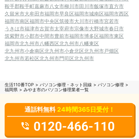
鞍手郡鞍手町
嘉麻市
八女市
柳川市
田川市
飯塚市
直方市
久留米市
大牟田市
福岡市早良区
福岡市城南区
福岡市西区
福岡市南区
福岡市中央区
筑後市
大川市
行橋市
宮若市
うきは市
福津市
古賀市
太宰府市
宗像市
大野城市
春日市
筑紫野市
小郡市
中間市
豊前市
福岡市博多区
福岡市東区
福岡市
北九州市八幡西区
北九州市八幡東区
北九州市小倉南区
北九州市小倉北区
北九州市戸畑区
北九州市若松区
北九州市門司区
北九州市
生活110番TOP
パソコン修理・ネット回線
パソコン修理
福岡県
みやま市のパソコン修理業者一覧
通話料無料
24時間365日受付！
0120-466-110