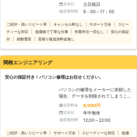
倒くさい ・会社で使用中のパソコン
な状態をいち早く開放するのも、私達
土日祝日
定休日
がいくつか調子が悪いのでみてほしい
の役割だと考えています。
9：00～17：00
営業時間
このようなパソコントラブルでお悩み
があれば当社にお任せください。当社
ご好評・高いリピート率
キャンセル料なし
サポート万全
スピー
は、宅配専門のパソコン修理店です。
ディーな対応
低価格で丁寧な仕事
作業外注一切なし
安心の保証
修理してほしいパソコンを送っていた
だければすぐに対応いたします。全国
付
経験豊富
見積り後追加料金無し
対応しておりますので北海道や沖縄、
離島でも問題ありません！安心してパ
ソコン修理をご依頼ください。 当社
関根エンジニアリング
のパソコン修理費用は、安心でわかり
やすい料金設定になっております。必
安心の保証付き！パソコン修理はお任せください。
要な費用は「パソコンの発送料」＋
「修理代」＋「部品代」のみです。修
パソコンの修理をメーカーに依頼した
理完了後の「パソコン返却送料」は当
場合、データを削除されてしまうこと
社が負担いたします！基本料金や診断
がほとんどです。 また、保証期間が
料金などは一切かかりません！低価格
8,000円
目安料金
過ぎているPCに至っては、部品がな
で修理しますのでご安心ください。
年中無休
定休日
いこともあります。 しかし、ちょっ
変なサイトを誤ってクリックしてウイ
12;00～22:00
営業時間
とした故障程度ならまだまだ使い続け
ルスに感染してしまったほか、液晶画
たいと考える方も多いはず。 当社は
面が割れて黒いスミのようなものが出
ご好評・高いリピート率
サポート万全
スピーディーな対応
低価
パソコンの修理やデータ復旧を3,000
ているといったパソコントラブルはな