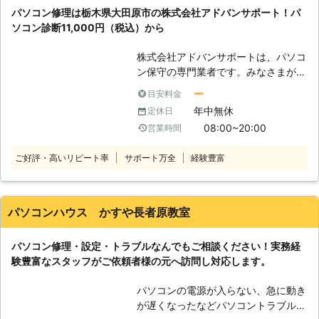
トでの年間受付数は、20万件以上の
パソコン修理は栃木県大田原市の株式会社アドバンサポート！パ
実績があります！その中でも多くのお
ソコン診断11,000円（税込）から
客様から高い評価をいただきました。
また、その実績や経験を活かし、お客
株式会社アドバンサポートは、パソコ
さまのトラブルを解決いたします。受
ン保守の専門業者です。みなさまがパ
付は24時間365日、日本全国で対応
ソコンを快適に使えるように、修理・
しておりますので、お気軽にお問い合
ー
目安料金
点検・カスタマイズなどによってサポ
わせください。
年中無休
定休日
ートしています。 パソコンをこれか
08:00~20:00
営業時間
ら使いたい方から、現在使っているけ
ど不調がある方まで幅広く承ります。
ご好評・高いリピート率
サポート万全
経験豊富
パソコン修理業者をお探しならお気軽
にお問い合わせください。 （対応サ
ービス） パソコン診断・ウイルス感
染・ハードウェアのトラブル、部品取
パソコンハウス かすや長者原教室
付・ソフトウェアのトラブル、更新・
パソコン再生・データ復旧 など ●
パソコン修理・設定・トラブルなんでもご相談ください！実務経
パソコン診断11,000円（税込）！ま
験豊富なスタッフがご依頼者様の元へ訪問し対応します。
ずはご連絡ください 「最近パソコン
の動きが悪い」 「電源が入らないと
パソコンの電源が入らない、急に動き
きがある」 「パソコンを落として破
が遅くなったなどパソコントラブルで
損した」 こんなときは、まずはパソ