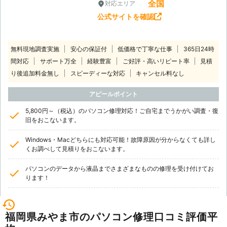
全国
対応エリア
公式サイトを確認
無料現地調査実施
安心の保証付
低価格で丁寧な仕事
365日24時
間対応
サポート万全
経験豊富
ご好評・高いリピート率
見積
り後追加料金無し
スピーディーな対応
キャンセル料なし
アピールポイント
5,800円～（税込）のパソコン修理対応！ご自宅までうかがい調査・復
旧をおこないます。
Windows・Macどちらにも対応可能！故障原因が分からなくても詳し
くお調べして見積りをおこないます。
パソコンのデータから液晶までさまざまなものの修理を受け付けてお
ります！
福岡県みやま市のパソコン修理口コミ評価平