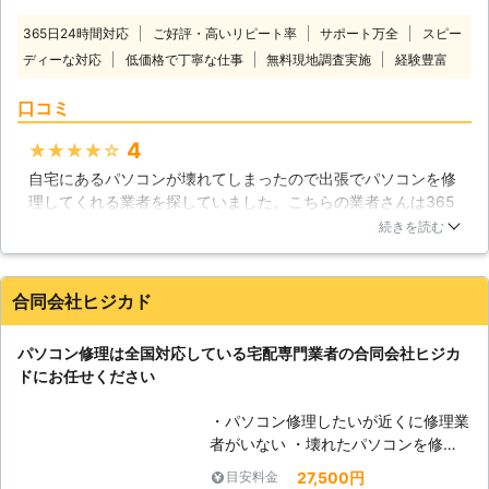
場合はハードディスクの故障が疑われ
として住宅内のAV機器を統合したも
ますのですぐに弊社までご相談くださ
365日24時間対応
ご好評・高いリピート率
サポート万全
スピー
のとして使われたり、あるいは写真や
い。弊社では液晶不良や起動不良も対
ディーな対応
低価格で丁寧な仕事
無料現地調査実施
経験豊富
絵など様々なデータを保管しておくス
応しており、データ復旧の知識、技術
トレージやアーカイブとしても欠かせ
も御座います。どこよりも親切、どこ
口コミ
ないものです。そんなパソコンは、沢
よりも低価格なサービスでパソコンの
山のパーツが組み合わされた集合体で
様々なトラブルを迅速に解決させて頂
4
★★★★★
す。どれか一つが欠けるだけでも、作
きますので、不具合が見られましたら
自宅にあるパソコンが壊れてしまったので出張でパソコンを修
動しなくなる場合があります。トラブ
一度ご連絡ください。また、お見積り
理してくれる業者を探していました。こちらの業者さんは365
ルの原因を突き止めることは大変難し
も無料で承っております。
日24時間対応してくれるということやサポートが万全というこ
いものですが、株式会社トゥサンライ
続きを読む
と、そして経験も豊富だということに魅力を感じたのでお願い
ズでは原因追究から丁寧にパソコン修
することにしました。当日来てくれたスタッフの人は見た感じ
理に対応させていただいておりますの
から対応までわりと気持ちのいい人で説明も分かりやすくて良
で、どうぞご利用ください。 【現場
合同会社ヒジカド
かったと思います。パソコンも無事に直ったのでとても感謝し
に駆けつけます】 私達トゥサンライ
ています。
ズでは、通常の持ち込み修理や郵送修
パソコン修理は全国対応している宅配専門業者の合同会社ヒジカ
理の他に、現場に急行して対応するこ
神奈川県
横須賀市
2016年12月20日
ドにお任せください
とも行っています。パソコンの不調は
いつ起こるか分からないものですか
・パソコン修理したいが近くに修理業
ら、私達がその場に急行することで、
者がいない ・壊れたパソコンを修理
いち早く解決に向かえるのならそれが
してほしいが店舗へもっていくのが面
一番です。お困りの方の不安と不自由
27,500円
目安料金