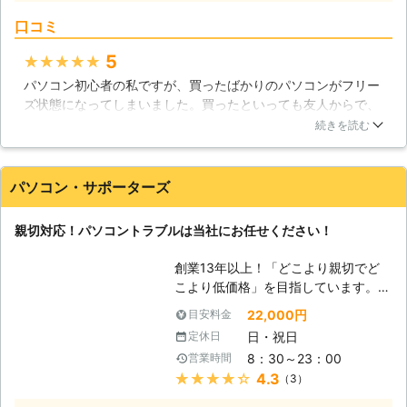
法はないのか・・・」「周辺機器を購
口コミ
入したけど設定の仕方が分からな
い・・・」私共は、長年の企業SE・
5
★★★★★
IT講師・個人向けﾊﾟｿｺﾝｻﾎﾟｰﾄを通じこ
パソコン初心者の私ですが、買ったばかりのパソコンがフリー
のような声をたくさん頂きました。
ズ状態になってしまいました。買ったといっても友人からで、
阿部ITサービス事務所では、さまざま
症状をを説明するには距離もあったため、業者さんを探して依
なパソコントラブルでお困りの方のお
続きを読む
頼することにしました。業者さんはすぐにきてくれましたが、
役に立ちたく、安心の格安料金での出
私が知らずにインストールしていたものに問題があったらし
張サポートサービス(パソコン修理、
く、来て頂いてすぐ修理が完了しました。私がパソコンのこと
周辺機器設定、操作指導、レッスンな
パソコン・サポーターズ
を良くわかっていないことにも問題がありますが、わかるよう
ど)を行っています。「サクサク動く
に説明してくださり本当に良かったです。
快適なパソコン環境づくり！」に全力
親切対応！パソコントラブルは当社にお任せください！
でお手伝いさせていただきます。どう
福岡県
福岡市中央区
2016年12月18日
ぞよろしくお願いいたします。 【パ
創業13年以上！「どこより親切でど
ソコンは精密機械です】 周辺機器を
こより低価格」を目指しています。高
購入した時、うまく接続出来ないとい
いリピート率がお客様満足を実証！パ
22,000円
目安料金
った経験はございませんか？ただ間違
ソコン修理・データ復旧・各種トラブ
えているだけであれば、大きな問題に
日・祝日
定休日
ルなど、パソコンサポートのことなら
なることはあまりありません。しか
8：30～23：00
営業時間
「パソコンサポーターズ」におまかせ
し、間違っていることに気付かずに無
★★★★★
4.3
（3）
下さい！大阪を拠点に大阪・奈良全域
理やり取り付けようとすれば、壊れて
まで対応します！ 【パソコントラブ