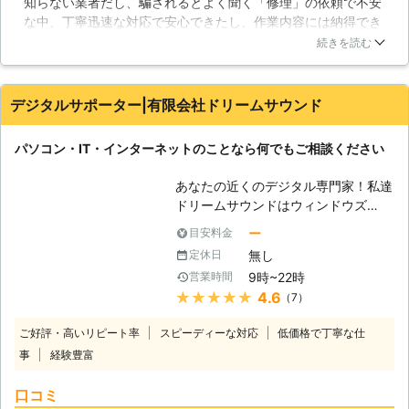
知らない業者だし、騙されるとよく聞く「修理」の依頼で不安
能です。365日年中無休で、土日祝も
な中、丁寧迅速な対応で安心できたし、作業内容には納得でき
対応！！お気軽にお問い合わせくださ
ています。金額はやや高めだなぁ…と思いましたが、問題は解
い。 【色々なトラブル】 パソコンは
続きを読む
決できたので無問題です！今後パソコンで困ったことがあった
精密機械であり、様々な要因で挙動が
ら同じとこにお願いしようと思えました。
おかしくなることがあります。移動さ
せる時にちょっとぶつけてしまっただ
デジタルサポーター|有限会社ドリームサウンド
岡山県
岡山市北区
2026年07月31日
けでも故障してしまうことがあり、扱
いには注意が必要です。また、定期的
パソコン・IT・インターネットのことなら何でもご相談ください
に清掃を行わないと、埃などが原因で
ファンが正常に働かず、熱暴走を起こ
あなたの近くのデジタル専門家！私達
してしまうこともあるでしょう。しか
ドリームサウンドはウィンドウズ
し、パソコンに詳しく無い方では、掃
（Windows)に強い！マック（Mac)に
除すら大変でしょうし、誤って部品に
ー
目安料金
強い！パソコンに関連するトラブルを
傷を付けてしまえば壊れてしまう恐れ
無し
定休日
素早く確実に解決いたします。当社ド
もあります。また、ノートパソコンは
9時~22時
営業時間
リームサウンドはパソコン・ITサポー
掃除すること事態が困難な作りとなっ
★★★★★
4.6
（7）
ト・修理サービスです。パソコン、ス
ておりますので、問題の対処が難しい
マートフォン、情報家電などが設定で
でしょう。もし、パソコンの不具合で
ご好評・高いリピート率
スピーディーな対応
低価格で丁寧な仕
きない、故障した、データが消えてし
お困りでしたら、ぜひ当社にご相談く
事
経験豊富
まった、など、お困りの時にお役に立
ださい。迅速に対応させていただきま
ちます。 【プロの技術者がすぐに駆
す。
口コミ
けつけ解決】 ドリームサウンドのパ