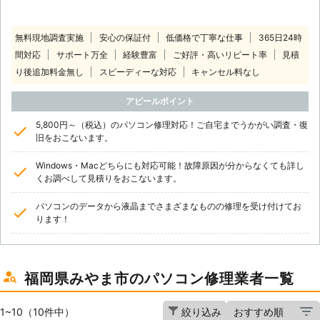
無料現地調査実施
安心の保証付
低価格で丁寧な仕事
365日24時
間対応
サポート万全
経験豊富
ご好評・高いリピート率
見積
り後追加料金無し
スピーディーな対応
キャンセル料なし
アピールポイント
5,800円～（税込）のパソコン修理対応！ご自宅までうかがい調査・復
旧をおこないます。
Windows・Macどちらにも対応可能！故障原因が分からなくても詳し
くお調べして見積りをおこないます。
パソコンのデータから液晶までさまざまなものの修理を受け付けてお
ります！
福岡県みやま市のパソコン修理業者一覧
1~10（10件中）
絞り込み