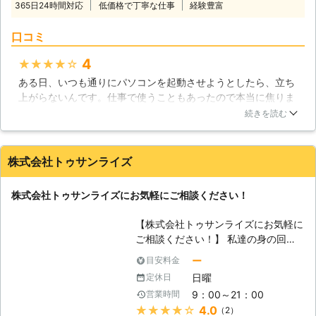
しまうことがあります。最悪の場合、
365日24時間対応
低価格で丁寧な仕事
経験豊富
ルはお任せください】 「パソコン・
パソコンにも悪影響が出ますので、力
サポーターズ」では、パソコン修理か
任せに取り付けるのは絶対におやめく
口コミ
らデータ復旧まで、パソコントラブル
ださい。当社では、そんなお困りをお
全般に対応しております。パソコンが
4
★★★★★
持ちのお客様のお力になる会社ですの
「起動しない」という場合は、通電不
で、ぜひ当社にご連絡ください。
ある日、いつも通りにパソコンを起動させようとしたら、立ち
良、もしくはハードディスクが物理的
上がらないんです。仕事で使うこともあったので本当に焦りま
に破損してしまっている可能性があり
したが、即日対応、低価格ということでこちらにパソコン修理
ます。最近のハードディスクは丈夫に
続きを読む
を依頼しました。私のパソコンの場合は数日修理にかかりまし
つくられていますが、大きな衝撃を与
たが、とてもスタッフの方が親切で価格も納得できるものでし
えてしまうことで破損してしまうこと
た。今後も何かあったときは是非こちらを利用したいです。
があります。ハードディスクはパソコ
株式会社トゥサンライズ
ンの記憶装置として重要な部品で、故
大阪府
大阪市西区
2016年11月30日
障してしまうことでデータが失われて
株式会社トゥサンライズにお気軽にご相談ください！
しまったり、パソコンが起動しなくな
るトラブルが起きてしまいますので、
【株式会社トゥサンライズにお気軽に
衝撃を与えないように扱う必要があり
ご相談ください！】 私達の身の回り
ます。また、ハードディスクはウイル
では沢山のパソコンが使われていま
ー
目安料金
スや人為的ミスで倫理障害を受けてし
す。最初は計算機としての用途が主で
まう場合もあります。もし、パソコン
日曜
定休日
したが、現在ではそれにとどまらず、
を起動するときに異音が聞こえて来た
9：00～21：00
営業時間
様々な役割が与えられています。例え
り、起動しなくなってしまったという
★★★★★
4.0
（2）
ば、動画プレーヤーや音楽プレーヤー