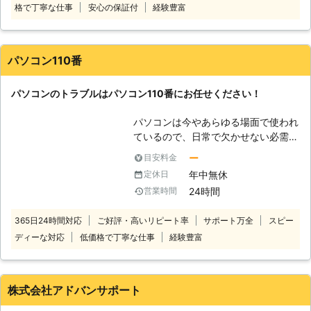
格で丁寧な仕事
安心の保証付
経験豊富
件近くこなしている実績豊富な修理業
かなか自分で解決することが難しいで
者です。 多数の経験を積み重ねた弊
す。そんなときこそぜひ当社までご相
社のスタッフが、あらゆる知識を駆使
談ください。お客様のお困りごとをす
してお客様のパソコンを救出します。
ぐに解決するお手伝いをいたします。
パソコン110番
その他パソコンに関することならなん
でもご相談を受付けております。 ぜ
パソコンのトラブルはパソコン110番にお任せください！
ひお気軽にご連絡ください。
パソコンは今やあらゆる場面で使われ
ているので、日常で欠かせない必需品
です。しかし、パソコンの寿命は無限
ー
目安料金
ではありません。 パソコンには様々
年中無休
定休日
なトラブルが発生する可能性がありま
24時間
営業時間
す。 そんなパソコントラブルの一例
は、下記の通りです。 ・パソコンが
365日24時間対応
ご好評・高いリピート率
サポート万全
スピー
起動しなくなった ・ブルースクリー
ディーな対応
低価格で丁寧な仕事
経験豊富
ンで動かない ・ハードディスクのデ
ータが消えた ・パソコンがフリーズ
する etc.... 上記のような問題が
ありましたらパソコン110番まで、お
株式会社アドバンサポート
気軽にご相談下さい。 弊社運営サイ