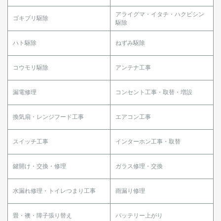
アライグマ・イタチ・ハクビシン
ゴキブリ駆除
駆除
ハト駆除
ねずみ駆除
コウモリ駆除
アンテナ工事
漏電修理
コンセント工事・取替・増設
換気扇・レンジフード工事
エアコン工事
スイッチ工事
インターホン工事・取替
鍵開け・交換・修理
ガラス修理・交換
水漏れ修理・トイレつまり工事
雨漏り修理
畳・襖・障子張り替え
バッテリー上がり