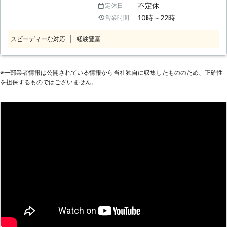
い！そんなときは再生サービスがおす
不定休
定休日
のではないでしょうか。 しかし、そ
すめ 故障やウイルスの感染などのト
10時～22時
営業時間
んなパソコンも故障や悪意のあるスパ
ラブルがなくても「最近パソコンが重
ムの影響などで動かなくなってしまう
たい」というとき、お使いのパソコン
スピーディーな対応
経験豊富
ことがあります。 「パソコンをいつ
を再生サービスで生き返らせられま
も通りつけたけど画面が進まないよ」
す！ メモリの増設やSSD化など、パ
「ウイルスチェックしてるのにスパム
ソコンの状態に合わせて、カスタマイ
みたいな表示が出るぞ」 こんな風に
※⼀部業者情報は公開されている情報から当社独⾃に収集したもののため、正確性
ズ。「作業がサクサク進められな
を担保するものではございません。
突然パソコンのトラブルが発生してし
い！」というお悩みを持つ方も、お気
まうと不安になってしまいますよね。
軽にご相談くださいませ。
そんなときこそ、パソコン修理経験
20年のパソコンヘルパー福岡の出番
です。 パソコンヘルパー福岡は、福
岡県福岡市を中心とした地域にお住ま
いのお客様からのパソコン修理のご依
頼を承っている、出張パソコン修理専
門店です。 本当にちゃんと修理して
くれるのかと不安な方もいらっしゃる
かもしれません。しかし、パソコンヘ
ルパー福岡は以下の強みがあります。
【パソコン修理実績20年！パソコン
ヘルパー福岡の強み】 ①予約の状況