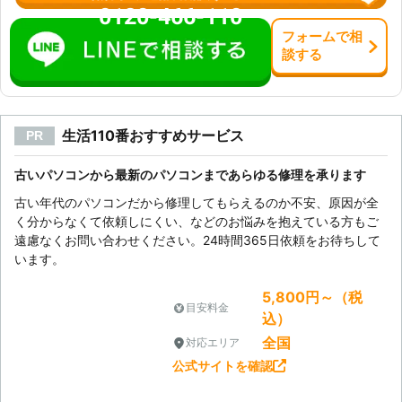
修理して快適なネット環境を手に入れ
0120-466-110
ましょう。
フォーム
で
相
談
する
生活110番おすすめサービス
PR
古いパソコンから最新のパソコンまであらゆる修理を承ります
古い年代のパソコンだから修理してもらえるのか不安、原因が全
く分からなくて依頼しにくい、などのお悩みを抱えている方もご
遠慮なくお問い合わせください。24時間365日依頼をお待ちして
います。
5,800円～（税
目安料金
込）
全国
対応エリア
公式サイトを確認