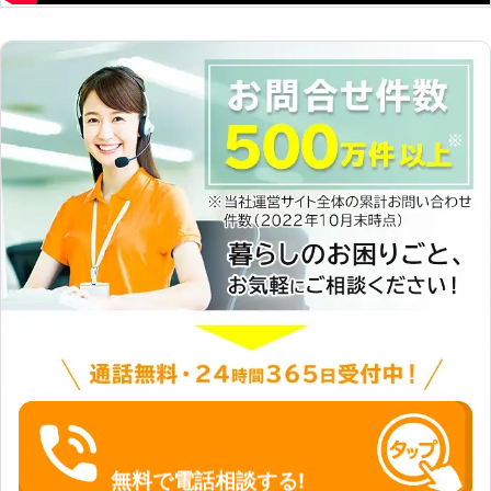
にもよりますが、最短で当日出張訪問
サポート可能です！できるだけ早くパ
ソコンを修理してほしいお客様のニー
ズにお応えできますよ。まずは予約状
況を確認いたしますので一度お問い合
わせください。 ②基本的に年中無休
で深夜対応できます！仕事で平日は忙
しい方や、夜遅く帰ってくるから深夜
しか時間がとれないお客様にも対応い
たします。（※ただし、場合によりお
休みをいただく場合がございますので
一度ご確認くださいませ） ③パソコ
ン修理20年で中小企業様のパソコン
の修理実績も豊富です。会社内のパソ
コンが不調な際も企業様のご相談を承
ることができます。 パソコンヘルパ
ー福岡は、地元福岡市のお客様に信頼
されるパソコン修理専門店でありたい
と考えています。パソコンヘルパーの
パソコン修理で、ネットライフに欠か
せない相棒のような存在のパソコンを
無料で電話相談する!