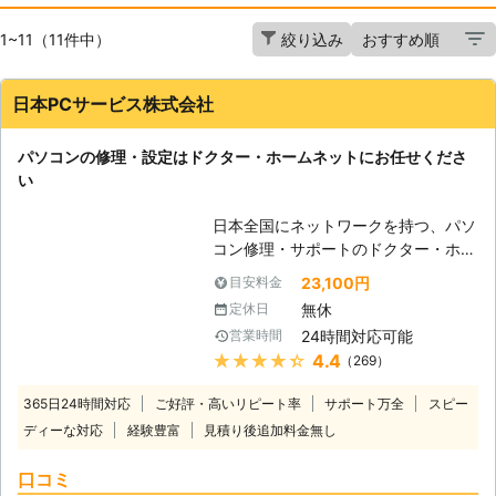
1~11（11件中）
絞り込み
日本PCサービス株式会社
パソコンの修理・設定はドクター・ホームネットにお任せくださ
い
日本全国にネットワークを持つ、パソ
コン修理・サポートのドクター・ホー
ムネット。高品質のサービスが選ばれ
23,100円
目安料金
て年間10万件以上のサポート実績が
無休
定休日
あります。「起動しない」、「インタ
24時間対応可能
営業時間
ーネットが繋がらない」、「ウイルス
★★★★★
4.4
（269）
に感染した」、「データを誤って削除
してしまった」等、あらゆるトラブル
365日24時間対応
ご好評・高いリピート率
サポート万全
スピー
を最短即日で駆けつけて、その場で解
ディーな対応
経験豊富
見積り後追加料金無し
決。メーカー・年式問わず、すべての
パソコン修理・設定に対応。もちろん
口コミ
Windowsだけではなく、Macもご依