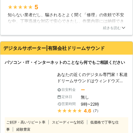
頼ください。高い技術力で、お客様の
5
★★★★★
大切なデータを保護したまま修理が可
知らない業者だし、騙されるとよく聞く「修理」の依頼で不安
能です。365日年中無休で、土日祝も
な中、丁寧迅速な対応で安心できたし、作業内容には納得でき
対応！！お気軽にお問い合わせくださ
ています。金額はやや高めだなぁ…と思いましたが、問題は解
い。 【色々なトラブル】 パソコンは
続きを読む
決できたので無問題です！今後パソコンで困ったことがあった
精密機械であり、様々な要因で挙動が
ら同じとこにお願いしようと思えました。
おかしくなることがあります。移動さ
せる時にちょっとぶつけてしまっただ
デジタルサポーター|有限会社ドリームサウンド
岡山県
岡山市北区
2026年07月31日
けでも故障してしまうことがあり、扱
いには注意が必要です。また、定期的
パソコン・IT・インターネットのことなら何でもご相談ください
に清掃を行わないと、埃などが原因で
ファンが正常に働かず、熱暴走を起こ
あなたの近くのデジタル専門家！私達
してしまうこともあるでしょう。しか
ドリームサウンドはウィンドウズ
し、パソコンに詳しく無い方では、掃
（Windows)に強い！マック（Mac)に
除すら大変でしょうし、誤って部品に
ー
目安料金
強い！パソコンに関連するトラブルを
傷を付けてしまえば壊れてしまう恐れ
無し
定休日
素早く確実に解決いたします。当社ド
もあります。また、ノートパソコンは
9時~22時
営業時間
リームサウンドはパソコン・ITサポー
掃除すること事態が困難な作りとなっ
★★★★★
4.6
（7）
ト・修理サービスです。パソコン、ス
ておりますので、問題の対処が難しい
マートフォン、情報家電などが設定で
でしょう。もし、パソコンの不具合で
ご好評・高いリピート率
スピーディーな対応
低価格で丁寧な仕
きない、故障した、データが消えてし
お困りでしたら、ぜひ当社にご相談く
事
経験豊富
まった、など、お困りの時にお役に立