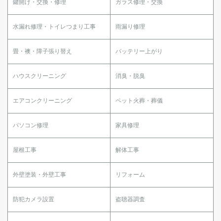
鍵開け・交換・修理
ガラス修理・交換
水漏れ修理・トイレつまり工事
雨漏り修理
畳・襖・障子張り替え
バッテリー上がり
ハウスクリーニング
消臭・脱臭
エアコンクリーニング
ペット火葬・葬儀
パソコン修理
家具修理
屋根工事
解体工事
外壁塗装・外壁工事
リフォーム
防犯カメラ設置
盗聴器調査