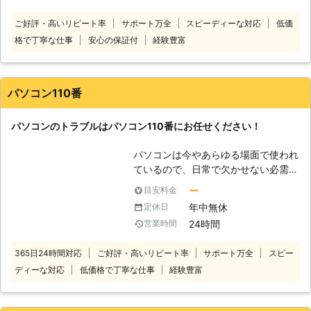
たいと考える方も多いはず。 当社は
面が割れて黒いスミのようなものが出
ご好評・高いリピート率
サポート万全
スピーディーな対応
低価
パソコンの修理やデータ復旧を3,000
ているといったパソコントラブルはな
格で丁寧な仕事
安心の保証付
経験豊富
件近くこなしている実績豊富な修理業
かなか自分で解決することが難しいで
者です。 多数の経験を積み重ねた弊
す。そんなときこそぜひ当社までご相
社のスタッフが、あらゆる知識を駆使
談ください。お客様のお困りごとをす
してお客様のパソコンを救出します。
ぐに解決するお手伝いをいたします。
パソコン110番
その他パソコンに関することならなん
でもご相談を受付けております。 ぜ
パソコンのトラブルはパソコン110番にお任せください！
ひお気軽にご連絡ください。
パソコンは今やあらゆる場面で使われ
ているので、日常で欠かせない必需品
です。しかし、パソコンの寿命は無限
ー
目安料金
ではありません。 パソコンには様々
年中無休
定休日
なトラブルが発生する可能性がありま
24時間
営業時間
す。 そんなパソコントラブルの一例
は、下記の通りです。 ・パソコンが
365日24時間対応
ご好評・高いリピート率
サポート万全
スピー
起動しなくなった ・ブルースクリー
ディーな対応
低価格で丁寧な仕事
経験豊富
ンで動かない ・ハードディスクのデ
ータが消えた ・パソコンがフリーズ
する etc.... 上記のような問題が