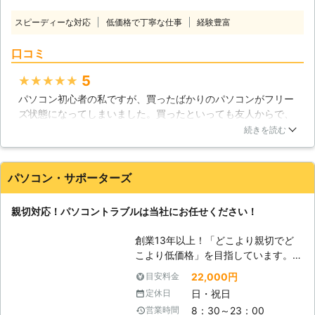
や商品等の管理ファイルをパソコンで
スピーディーな対応
低価格で丁寧な仕事
経験豊富
作成しているけどもっと簡単な作成方
法はないのか・・・」「周辺機器を購
口コミ
入したけど設定の仕方が分からな
い・・・」私共は、長年の企業SE・
5
★★★★★
IT講師・個人向けﾊﾟｿｺﾝｻﾎﾟｰﾄを通じこ
パソコン初心者の私ですが、買ったばかりのパソコンがフリー
のような声をたくさん頂きました。
ズ状態になってしまいました。買ったといっても友人からで、
阿部ITサービス事務所では、さまざま
症状をを説明するには距離もあったため、業者さんを探して依
なパソコントラブルでお困りの方のお
続きを読む
頼することにしました。業者さんはすぐにきてくれましたが、
役に立ちたく、安心の格安料金での出
私が知らずにインストールしていたものに問題があったらし
張サポートサービス(パソコン修理、
く、来て頂いてすぐ修理が完了しました。私がパソコンのこと
周辺機器設定、操作指導、レッスンな
パソコン・サポーターズ
を良くわかっていないことにも問題がありますが、わかるよう
ど)を行っています。「サクサク動く
に説明してくださり本当に良かったです。
快適なパソコン環境づくり！」に全力
親切対応！パソコントラブルは当社にお任せください！
でお手伝いさせていただきます。どう
福岡県
福岡市中央区
2016年12月18日
ぞよろしくお願いいたします。 【パ
創業13年以上！「どこより親切でど
ソコンは精密機械です】 周辺機器を
こより低価格」を目指しています。高
購入した時、うまく接続出来ないとい
いリピート率がお客様満足を実証！パ
22,000円
目安料金
った経験はございませんか？ただ間違
ソコン修理・データ復旧・各種トラブ
えているだけであれば、大きな問題に
日・祝日
定休日
ルなど、パソコンサポートのことなら
なることはあまりありません。しか
8：30～23：00
営業時間
「パソコンサポーターズ」におまかせ