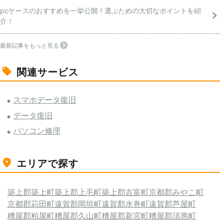
pcケースのおすすめを一挙公開！選ぶための大切なポイントを紹
介！
最新記事をもっと見る
関連サービス
スマホデータ復旧
データ復旧
パソコン修理
エリアで探す
築上郡築上町
築上郡上毛町
築上郡吉富町
京都郡みやこ町
京都郡苅田町
遠賀郡岡垣町
遠賀郡水巻町
遠賀郡芦屋町
糟屋郡粕屋町
糟屋郡久山町
糟屋郡新宮町
糟屋郡須惠町