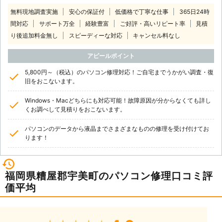
無料現地調査実施
安心の保証付
低価格で丁寧な仕事
365日24時
間対応
サポート万全
経験豊富
ご好評・高いリピート率
見積
り後追加料金無し
スピーディーな対応
キャンセル料なし
アピールポイント
5,800円～（税込）のパソコン修理対応！ご自宅までうかがい調査・復
旧をおこないます。
Windows・Macどちらにも対応可能！故障原因が分からなくても詳し
くお調べして見積りをおこないます。
パソコンのデータから液晶までさまざまなものの修理を受け付けてお
ります！
福岡県糟屋郡宇美町のパソコン修理口コミ評
価平均