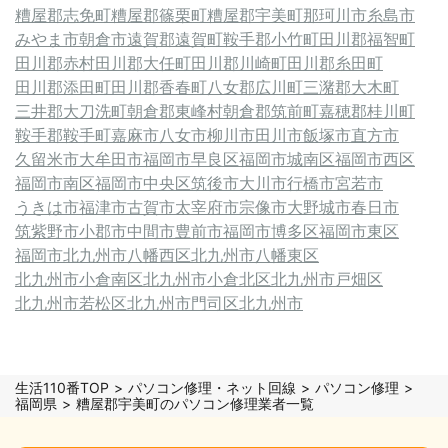
糟屋郡志免町
糟屋郡篠栗町
糟屋郡宇美町
那珂川市
糸島市
みやま市
朝倉市
遠賀郡遠賀町
鞍手郡小竹町
田川郡福智町
田川郡赤村
田川郡大任町
田川郡川崎町
田川郡糸田町
田川郡添田町
田川郡香春町
八女郡広川町
三潴郡大木町
三井郡大刀洗町
朝倉郡東峰村
朝倉郡筑前町
嘉穂郡桂川町
鞍手郡鞍手町
嘉麻市
八女市
柳川市
田川市
飯塚市
直方市
久留米市
大牟田市
福岡市早良区
福岡市城南区
福岡市西区
福岡市南区
福岡市中央区
筑後市
大川市
行橋市
宮若市
うきは市
福津市
古賀市
太宰府市
宗像市
大野城市
春日市
筑紫野市
小郡市
中間市
豊前市
福岡市博多区
福岡市東区
福岡市
北九州市八幡西区
北九州市八幡東区
北九州市小倉南区
北九州市小倉北区
北九州市戸畑区
北九州市若松区
北九州市門司区
北九州市
生活110番TOP
パソコン修理・ネット回線
パソコン修理
福岡県
糟屋郡宇美町のパソコン修理業者一覧