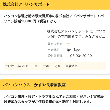
ありましたらパソコン110番まで、お
株式会社アドバンサポート
気軽にご相談下さい。 弊社運営サイ
トでの年間受付数は、20万件以上の
パソコン修理は栃木県大田原市の株式会社アドバンサポート！パ
実績があります！その中でも多くのお
ソコン診断11,000円（税込）から
客様から高い評価をいただきました。
また、その実績や経験を活かし、お客
株式会社アドバンサポートは、パソコ
さまのトラブルを解決いたします。受
ン保守の専門業者です。みなさまがパ
付は24時間365日、日本全国で対応
ソコンを快適に使えるように、修理・
しておりますので、お気軽にお問い合
ー
目安料金
点検・カスタマイズなどによってサポ
わせください。
年中無休
定休日
ートしています。 パソコンをこれか
08:00~20:00
営業時間
ら使いたい方から、現在使っているけ
ど不調がある方まで幅広く承ります。
ご好評・高いリピート率
サポート万全
経験豊富
パソコン修理業者をお探しならお気軽
にお問い合わせください。 （対応サ
ービス） パソコン診断・ウイルス感
染・ハードウェアのトラブル、部品取
パソコンハウス かすや長者原教室
付・ソフトウェアのトラブル、更新・
パソコン再生・データ復旧 など ●
パソコン修理・設定・トラブルなんでもご相談ください！実務経
パソコン診断11,000円（税込）！ま
験豊富なスタッフがご依頼者様の元へ訪問し対応します。
ずはご連絡ください 「最近パソコン
の動きが悪い」 「電源が入らないと