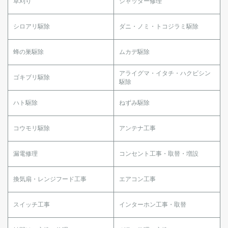
草刈り
シャッター修理
シロアリ駆除
ダニ・ノミ・トコジラミ駆除
蜂の巣駆除
ムカデ駆除
アライグマ・イタチ・ハクビシン
ゴキブリ駆除
駆除
ハト駆除
ねずみ駆除
コウモリ駆除
アンテナ工事
漏電修理
コンセント工事・取替・増設
換気扇・レンジフード工事
エアコン工事
スイッチ工事
インターホン工事・取替