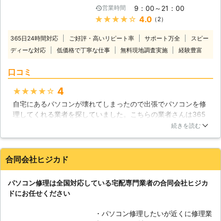
したが、現在ではそれにとどまらず、
を起動するときに異音が聞こえて来た
9：00～21：00
営業時間
様々な役割が与えられています。例え
り、起動しなくなってしまったという
★★★★★
4.0
（2）
ば、動画プレーヤーや音楽プレーヤー
場合はハードディスクの故障が疑われ
として住宅内のAV機器を統合したも
ますのですぐに弊社までご相談くださ
365日24時間対応
ご好評・高いリピート率
サポート万全
スピー
のとして使われたり、あるいは写真や
い。弊社では液晶不良や起動不良も対
ディーな対応
低価格で丁寧な仕事
無料現地調査実施
経験豊富
絵など様々なデータを保管しておくス
応しており、データ復旧の知識、技術
トレージやアーカイブとしても欠かせ
も御座います。どこよりも親切、どこ
口コミ
ないものです。そんなパソコンは、沢
よりも低価格なサービスでパソコンの
山のパーツが組み合わされた集合体で
様々なトラブルを迅速に解決させて頂
4
★★★★★
す。どれか一つが欠けるだけでも、作
きますので、不具合が見られましたら
自宅にあるパソコンが壊れてしまったので出張でパソコンを修
動しなくなる場合があります。トラブ
一度ご連絡ください。また、お見積り
理してくれる業者を探していました。こちらの業者さんは365
ルの原因を突き止めることは大変難し
も無料で承っております。
日24時間対応してくれるということやサポートが万全というこ
いものですが、株式会社トゥサンライ
続きを読む
と、そして経験も豊富だということに魅力を感じたのでお願い
ズでは原因追究から丁寧にパソコン修
することにしました。当日来てくれたスタッフの人は見た感じ
理に対応させていただいておりますの
から対応までわりと気持ちのいい人で説明も分かりやすくて良
で、どうぞご利用ください。 【現場
合同会社ヒジカド
かったと思います。パソコンも無事に直ったのでとても感謝し
に駆けつけます】 私達トゥサンライ
ています。
ズでは、通常の持ち込み修理や郵送修
パソコン修理は全国対応している宅配専門業者の合同会社ヒジカ
理の他に、現場に急行して対応するこ
神奈川県
横須賀市
2016年12月20日
ドにお任せください
とも行っています。パソコンの不調は
いつ起こるか分からないものですか
・パソコン修理したいが近くに修理業
ら、私達がその場に急行することで、