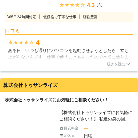
し、間違っていることに気付かずに無
★★★★★
4.3
（3）
下さい！大阪を拠点に大阪・奈良全域
理やり取り付けようとすれば、壊れて
まで対応します！ 【パソコントラブ
しまうことがあります。最悪の場合、
365日24時間対応
低価格で丁寧な仕事
経験豊富
ルはお任せください】 「パソコン・
パソコンにも悪影響が出ますので、力
サポーターズ」では、パソコン修理か
任せに取り付けるのは絶対におやめく
口コミ
らデータ復旧まで、パソコントラブル
ださい。当社では、そんなお困りをお
全般に対応しております。パソコンが
4
★★★★★
持ちのお客様のお力になる会社ですの
「起動しない」という場合は、通電不
で、ぜひ当社にご連絡ください。
ある日、いつも通りにパソコンを起動させようとしたら、立ち
良、もしくはハードディスクが物理的
上がらないんです。仕事で使うこともあったので本当に焦りま
に破損してしまっている可能性があり
したが、即日対応、低価格ということでこちらにパソコン修理
ます。最近のハードディスクは丈夫に
続きを読む
を依頼しました。私のパソコンの場合は数日修理にかかりまし
つくられていますが、大きな衝撃を与
たが、とてもスタッフの方が親切で価格も納得できるものでし
えてしまうことで破損してしまうこと
た。今後も何かあったときは是非こちらを利用したいです。
があります。ハードディスクはパソコ
株式会社トゥサンライズ
ンの記憶装置として重要な部品で、故
大阪府
大阪市西区
2016年11月30日
障してしまうことでデータが失われて
株式会社トゥサンライズにお気軽にご相談ください！
しまったり、パソコンが起動しなくな
るトラブルが起きてしまいますので、
【株式会社トゥサンライズにお気軽に
衝撃を与えないように扱う必要があり
ご相談ください！】 私達の身の回り
ます。また、ハードディスクはウイル
では沢山のパソコンが使われていま
ー
目安料金
スや人為的ミスで倫理障害を受けてし
す。最初は計算機としての用途が主で
まう場合もあります。もし、パソコン
日曜
定休日