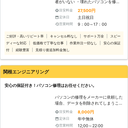
者がいない ・壊れたパソコンを修理
いち早く解決に向かえるのならそれが
してほしいが店舗へもっていくのが面
一番です。お困りの方の不安と不自由
27,500円
目安料金
倒くさい ・会社で使用中のパソコン
な状態をいち早く開放するのも、私達
土日祝日
定休日
がいくつか調子が悪いのでみてほしい
の役割だと考えています。
9：00～17：00
営業時間
このようなパソコントラブルでお悩み
があれば当社にお任せください。当社
ご好評・高いリピート率
キャンセル料なし
サポート万全
スピー
は、宅配専門のパソコン修理店です。
ディーな対応
低価格で丁寧な仕事
作業外注一切なし
安心の保証
修理してほしいパソコンを送っていた
だければすぐに対応いたします。全国
付
経験豊富
見積り後追加料金無し
対応しておりますので北海道や沖縄、
離島でも問題ありません！安心してパ
ソコン修理をご依頼ください。 当社
関根エンジニアリング
のパソコン修理費用は、安心でわかり
やすい料金設定になっております。必
安心の保証付き！パソコン修理はお任せください。
要な費用は「パソコンの発送料」＋
「修理代」＋「部品代」のみです。修
パソコンの修理をメーカーに依頼した
理完了後の「パソコン返却送料」は当
場合、データを削除されてしまうこと
社が負担いたします！基本料金や診断
がほとんどです。 また、保証期間が
料金などは一切かかりません！低価格
8,000円
目安料金
過ぎているPCに至っては、部品がな
で修理しますのでご安心ください。
年中無休
定休日
いこともあります。 しかし、ちょっ
変なサイトを誤ってクリックしてウイ
12;00～22:00
営業時間
とした故障程度ならまだまだ使い続け
ルスに感染してしまったほか、液晶画