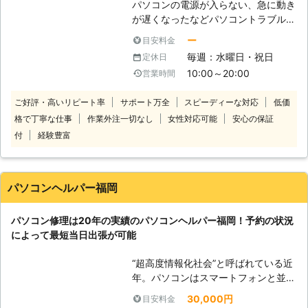
パソコンの電源が入らない、急に動き
きがある」 「パソコンを落として破
が遅くなったなどパソコントラブルで
損した」 こんなときは、まずはパソ
お悩みがあれば当社までご相談くださ
コン診断をご利用ください！当店は栃
ー
目安料金
い。当社は直接お客様の元へお伺いし
木県大田原市でパソコン修理を承って
毎週：水曜日・祝日
定休日
パソコントラブルを解決するサービス
います。「どこが悪いのかわらない」
10:00～20:00
営業時間
を提供しております。パソコンに関す
「とりあえず見て欲しい」とき、パソ
ることならなんでも受付けております
コン診断11,000円（税込）で承って
ご好評・高いリピート率
サポート万全
スピーディーな対応
低価
のでぜひお気軽にご連絡ください。
います。パソコンの故障箇所は自分で
格で丁寧な仕事
作業外注一切なし
女性対応可能
安心の保証
パソコンの動きが遅いとストレスを感
判断することは難しいです。まずはプ
じますよね。だからといってなにも対
付
経験豊富
ロに任せてくださいね。 ●遠方に住
策をしないと仕事に支障がでるほか、
んでる方も遠隔でサポート インター
勝手に電源が落ちたりするなどトラブ
ネットに接続されているパソコンであ
ルが悪化するおそれがあります。そう
れば、遠隔操作で簡単な設定や使い方
パソコンヘルパー福岡
なる前に早めに対処することをおすす
のサポートをすることもできます。
めします。 ご自身で解決できそうに
「わざわざ来てもらうのはちょっ
パソコン修理は20年の実績のパソコンヘルパー福岡！予約の状況
ないトラブルであれば当社にお任せく
と……」「簡単な操作方法を教えて欲
によって最短当日出張が可能
ださい。当社にご連絡頂ければお客様
しいだけなんだけど」というときに
の元へ訪問し、原因をつきとめ解決さ
は、気軽に依頼できるのでおすすめで
“超高度情報化社会”と呼ばれている近
せていただきます。どんなパソコンメ
す。パソコンのことで分からないこと
年。パソコンはスマートフォンと並
ーカーでも対応可能なのでお悩み事が
があれば、まずは当店まで。ご連絡お
び、生活で欠かせない相棒のような存
あればなんでもご相談お待ちしており
待ちしています。 ●パソコンが重
30,000円
目安料金
在になっている方も多くいらっしゃる
ます。