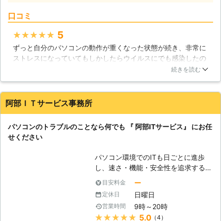
ださい。迅速に対応させていただきま
ちます。 【プロの技術者がすぐに駆
す。
口コミ
けつけ解決】 ドリームサウンドのパ
ソコン修理サービスは、経験豊富な技
5
★★★★★
術者がサポートと修理をいたします。
ずっと自分のパソコンの動作が重くなった状態が続き、非常に
即日・翌日も対応！緊急トラブル大歓
ストレスになっていてもしかしたらウイルスにでも感染したの
迎です、お任せください。 【愛され
では？と思い、思いきって修理に出してみました。非常に丁寧
てここまでこれました】 近年パソコ
続きを読む
な対応、そしてリーズナブルな料金で修理してもらえました。
ンの普及率は極めて高いレベルになっ
以前のようなサクサクとした動きのパソコンに戻って非常に満
ています。スマートフォンやタブレッ
足しています。また何かトラブルがあった時はお願いします
ト端末の普及で、その傾向は更に顕著
阿部ＩＴサービス事務所
ね。ありがとうございました。
なものとなりつつあります。私達ドリ
ームサウンドでは、そんな時代背景も
静岡県
沼津市
2016年11月30日
パソコンのトラブルのことなら何でも 『 阿部ITサービス』 にお任
手伝ってか、おかげさまでサポート実
せください
績50,000件を達成！多くのお客様に
愛された事で、これだけの実績を積む
パソコン環境でのITも日ごとに進歩
ことが出来たと考えております。ま
し、速さ・機能・安全性を追求する企
た、当社はデータ復旧についても高い
業間競争がますます熾烈になってきて
技術力を持つスタッフが在籍しており
ー
目安料金
います。 一方、一般パソコンユーザ
ますので、パソコントラブルに広範に
日曜日
定休日
ーはどうでしょうか？「会社や家庭の
対応可能です。確かな技術力と対応力
9時～20時
営業時間
パソコンの動きがおかしいけど、どこ
でで期待にお応えいたします。
★★★★★
5.0
（4）
が悪いのか分からない・・・」「資料