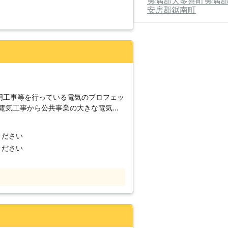
夷隅郡大多喜町
夷隅
とにお伺いします モンマユニバーサル
安房郡鋸南町
格を持ったスタッフが多数在席していま
事士×2名 ・第二種電気工事士×3名 ・
ご提案をさせていただきます。「照明が
ありましたら、お気軽にご相談くださ
する総合建物管理会社です。照明に関す
ることができます。 オフィスや
明工事等を行っている電気のプロフェッ
原因がわかることは少ないものです。し
の電気工事から公共事業の大きな電気工
験から、早い段階で原因を特定しスムー
 こんなときは、株式会社ETCへお任せ
の技術管理もモンマユニバーサルテクノ
したいとき。 ・ダウンライトの設置を
ください
したいとき。 ・通所の蛍光灯からLED
ト削減のため蛍光灯からLEDへ交換を
ください
できる業者に照明工事を依頼したいと
クノ株式会社へご相談ください。 ま
事の他にも建物技術管理を承っていま
ッフがご相談に応じますのでご安心くだ
して承りますので、お気軽にご相談くだ
でも株式会社ETCへご連絡ください。