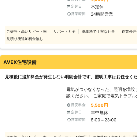
があります。危険から身を守るため
不定休
定休日
う。 当店ではご家庭の照明器具の交換はもちろん、増設やシーリングの設
24時間営業
営業時間
置で快適に暮らせるようお手伝いし
えており、相違がないよう施工の際も確認
の大切なお宅に上がらせていただい
ご好評・高いリピート率
サポート万全
低価格で丁寧な仕事
作業外注
つかないよう養生の設置、無駄な物
見積り後追加料金無し
様がいらっしゃる方、ご自宅でお仕
心掛けています。市川市近郊で電気
をご利用ください。
AVEX住宅設備
見積後に追加料金が発生しない明朗会計です。照明工事はお任せく
電気がつかなくなった、照明を増設
談ください。 ご家庭で電気トラブルが起きたときはすぐに解決したいです
よね。とくに夕方から夜にかけて電
5,500円
目安料金
なって困ってしまいます。そんなとき
年中無休
定休日
は、急なトラブルにもすぐに対応で
8:00～23:00
営業時間
世田谷区近辺であれば最短20分で
ださい。経験豊富なスタッフがスピ