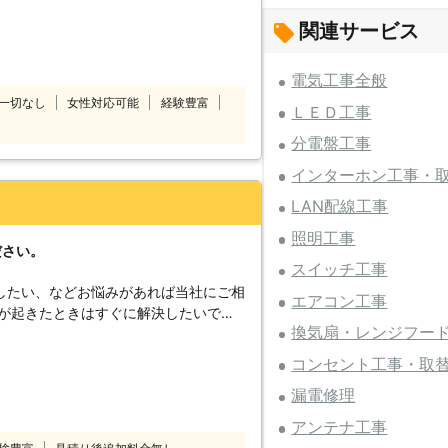
にも、古い照明器具は交換工事しましょ
関連サービス
ています。お客様のお気持ちを第一に考
しながら進めます。 またお客様
電気工事全般
ているということを忘れず、お部屋が傷
一切なし
女性対応可能
経験豊富
ＬＥＤ工事
音を立てない作業がこだわりです。お子
事されている方の日常を邪魔しないよう
分電盤工事
工事業者をお探しのときには、ぜひ当店
インターホン工事・
LAN配線工事
照明工事
ださい。
スイッチ工事
したい、などお悩みがあれば当社にご相
エアコン工事
換気扇・レンジフー
気がつかないと真っ暗でなにもできなく
こそ当社にお任せください。 当社
コンセント工事・取
きるよう夜遅くまで営業しております。
漏電修理
駆けつけることもできますのでご安心く
ーディーに対応します！
アンテナ工事