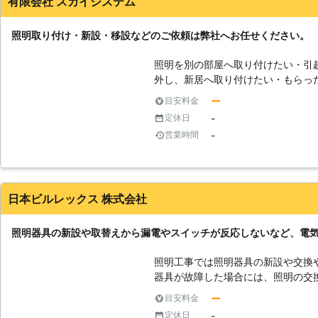
有限会社 スカイシステム
ど、室外機の設置に関する条件など
井に穴が空いて雨漏りするなどのト
上記の照明は、専門の知識や電気工
照明取り付け・新設・移設などのご依頼は弊社へお任せください。
ます。勝新工業株式会社は国家資格
は、一般住宅やビルなどの電気設備
照明を別の部屋へ取り付けたい・引
資格があるからこそLEDなどの照明を工
外し、新居へ取り付けたい・もらっ
社は照明工事の後にアフターフォロ
海外の骨董品を購入したが規格が合
後に点灯しなくなったなどのトラブ
ー
目安料金
事で解決することができます。この
いていますので、お客様から満足の声をいた
-
定休日
立つのが億劫なので明かりをリモコ
事後に何かお困りごとやご相談ごと
-
営業時間
ております。弊社には実績・経験・
お問合せくださいませ。お客様が快
り、お客様一人一人のご要望にでき
お手伝いさせていただきます。
格もリーズナブルな上に、質の高い
います。
日本ビルレックス 株式会社
照明器具の新設や取替えから漏電やスイッチが反応しないなど、電
照明工事では照明器具の新設や交換
器具が故障した場合には、照明の交
ない場所のランプの交換なども行な
ー
目安料金
イントになるのは、各部屋の用途や
-
定休日