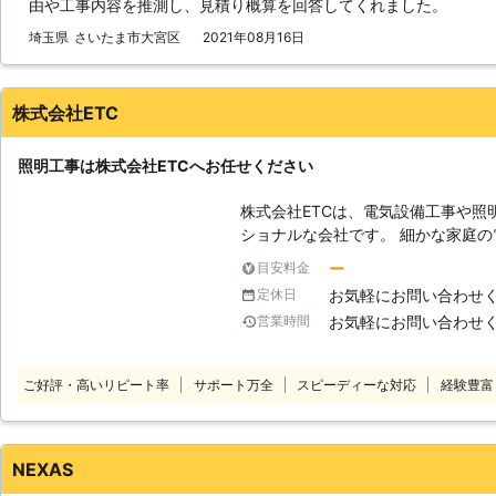
由や工事内容を推測し、見積り概算を回答してくれました。
資格を持ったスタッフがお客様のも
テクノ株式会社には電気工事士の資
埼玉県
さいたま市大宮区
2021年08月16日
す。 【資格所有者】 ・第一種電気工
電気工事施工管理技士2級×1名 経験を積んだ有資格者がお客様の状況やご希
望をしっかりとお聞きし、ベストな
株式会社ETC
なんだか暗い……」などの不具合が
い。 〇照明工事の後もお任せください モンマユニバーサルテクノ株式会社
照明工事は株式会社ETCへお任せください
は電気工事と建物技術管理を専門と
る工事だけでなく建物の管理そのものも承
株式会社ETCは、電気設備工事や照
店舗の電気関係のトラブルは簡単に
ショナルな会社です。 細かな家庭
かし、弊社のスタッフは30年の経
事まで承っています。 【照明工事】
ズな対応を可能としています。建物
ー
目安料金
ください。 ・蛍光灯の安定器を交換
株式会社へお任せください。 オフィスやお店の照明はランニングコストの
お気軽にお問い合わせ
定休日
したいとき。 ・ダウンライトの交換
中で多くの割合を占めています。コス
お気軽にお問い合わせ
営業時間
の照明に交換したいとき。 ・信頼
お考えなら、モンマユニバーサルテ
き。 株式会社ETCでは、このような照明工事にも迅速に専門スタッフが施
た、弊社では照明器具の取り付け工
工いたします。 親切・丁寧なスタ
す。照明工事から管理までトータル
ご好評・高いリピート率
サポート万全
スピーディーな対応
経験豊富
さい。 電気のことならまずは、なん
さい。
NEXAS