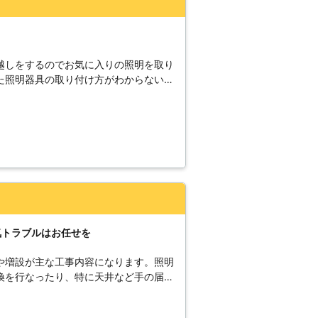
を調べておくことが大事です。
ラブルが発生するおそれがあります。
事士の資格がないと難しいことがわかり
の電気工事士があります。電気工事士と
を工事するために必要な資格です。その
越しをするのでお気に入りの照明を取り
事することができます。 また、弊
た照明器具の取り付け方がわからない・
ーも忘れずに対応しています。照明工事
わないみたいだという問題は全て照明工
ルが発生したときにも対応させていただ
ほかにも、明かりが暗くて目が疲れる・
だいています。 もしも照明工
ンで操作したいというお悩みにも対応し
がありましたら、勝新工業株式会社まで
知識が豊富な熟練スタッフが在籍してお
適な照明ライフを送れるよう、誠心誠意
るだけ添えるよう心がけております。価
作業を行うことができ提供をいただいて
気トラブルはお任せを
や増設が主な工事内容になります。照明
換を行なったり、特に天井など手の届か
います。住宅に照明を設置するときにポ
広さに応じて適切な照明器具を選定する