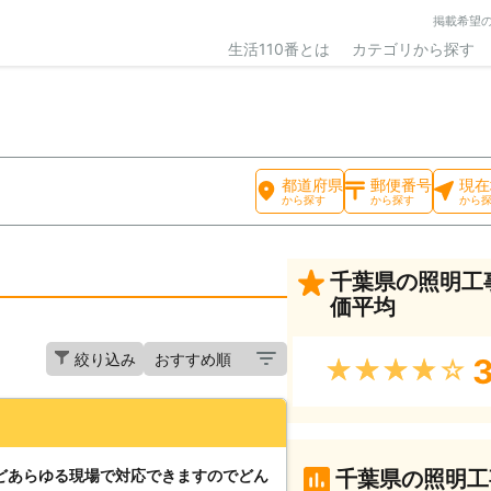
掲載希望
生活110番とは
カテゴリから探す
都道府県
郵便番号
現在
から探す
から探す
から
千葉県の照明工
価平均
絞り込み
3
★★★★★
どあらゆる現場で対応できますのでどん
千葉県の照明工