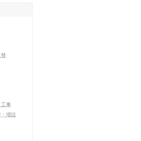
取替
ド工事
替・増設