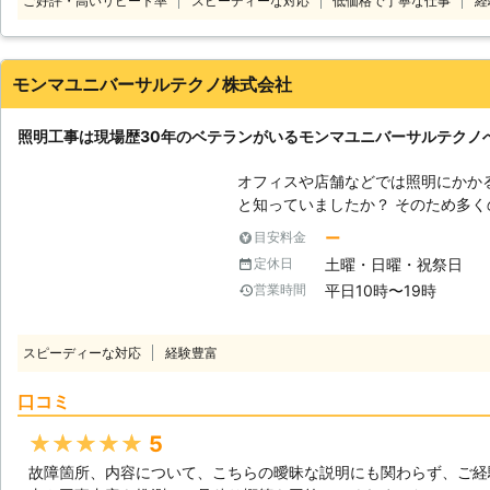
ご好評・高いリピート率
スピーディーな対応
低価格で丁寧な仕事
経
モンマユニバーサルテクノ株式会社
照明工事は現場歴30年のベテランがいるモンマユニバーサルテクノ
オフィスや店舗などでは照明にかか
と知っていましたか？ そのため多
グコストのLEDに変え、消費電力を下げる
ー
目安料金
球をLEDに変えればそれで省エネが
土曜・日曜・祝祭日
定休日
明は専用の照明器具を利用すること
平日10時〜19時
営業時間
明です。 オフィス全体、店舗全体のLED照明工事をお考えなら、モンマユ
ニバーサルテクノ株式会社へご相談ください。 コストダ
まい「手元が暗くなった」「料理が
スピーディーな対応
経験豊富
てしまってはいけません。弊社では
様の照明に関するお悩みをお伺いし
口コミ
ます。 また、弊社では電気工事の他にも建物技術管理も専門におこなって
います。交換工事だけでなくその後
★★★★★
5
ますので、お気軽にご相談ださい。 【モンマユニバーサルテクノ株式会社
故障箇所、内容について、こちらの曖昧な説明にも関わらず、ご経
が選ばれる理由】 弊社には多くのお