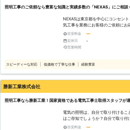
照明工事のご依頼なら豊富な知識と実績多数の「NEXAS」にご相談
NEXASは東京都を中心にコンセン
気工事を業務にお客様のご依頼にお応
着型でお客様に少しでも喜んで頂け
ー
目安料金
専属の経験・知識・ノウハウが豊富
-
定休日
いたします。 日々の生活の中で起
営業時間
たします！ どんな小さなご相談・
ので安心してご連絡ください。 照
NEXASにお任せください！ お客
スピーディーな対応
低価格で丁寧な仕事
経験豊富
しております。 【NEXASの照明工事】 NEXASでは照明工事のご相談も承
っております。 ●現在使用している
天井が高くて自分では出来ないので
照明が暗いので明るい物と交換してほ
勝新工業株式会社
い。 ●インテリアとして照明を設
etc... 照明工事のご依頼でしたら、NEXASに遠慮なくご相談ください。 設
照明工事なら勝新工業！国家資格である電気工事士取得スタッフが
置後のアフターフォローなどのご依
電気の照明は、自分で取り付けるこ
はご存知でしょうか？自分で取り付
資格が必要なので、勝手に取り付け
ー
目安料金