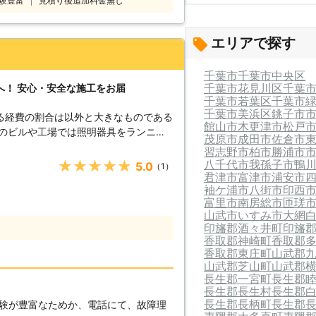
験豊富
見積り後追加料金無し
エリアで探す
千葉市
千葉市中央区
千葉市花見川区
千葉
へ！ 安心・安全な施工をお届
千葉市若葉区
千葉市
千葉市美浜区
銚子市
る経費の割合は以外と大きなものである
館山市
木更津市
松戸
くのビルや工場では照明器具をランニン
茂原市
成田市
佐倉市
努力をしています。 しかし、電
習志野市
柏市
勝浦市
実現されるわけではありません。LED照
八千代市
我孫子市
鴨
★★★★★
5.0
（1）
で、さらなるコストダウンが見込める照
君津市
富津市
浦安市
袖ケ浦市
八街市
印西
富里市
南房総市
匝瑳
ウンを優先してし
山武市
いすみ市
大網
おいしそうに見えない」なんて事になっ
印旛郡酒々井町
印旛
現場歴30年のベテランスタッフがお客
香取郡神崎町
香取郡
、最適な工事のご提案をさせていただき
香取郡東庄町
山武郡
山武郡芝山町
山武郡
長生郡一宮町
長生郡
の建物全体の総合管理も承ることができ
長生郡長生村
長生郡
長生郡長柄町
長生郡
験が豊富なためか、電話にて、故障理
客様から選ばれる理由があります。 〇