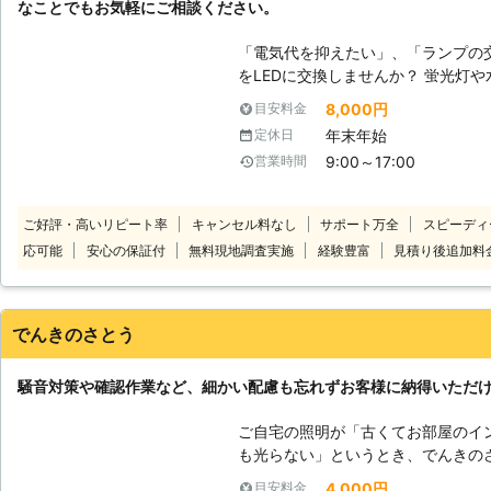
なことでもお気軽にご相談ください。
「電気代を抑えたい」、「ランプの
をLEDに交換しませんか？ 蛍光灯や水銀灯などの照明は、使えば使うほど
電気代が高くなり、交換する頻度も
8,000円
目安料金
いるため今後購入できなくなるおそれ
年末年始
定休日
に変更しましょう。 照明工事をご検討されているのであれば当社にご相談
9:00～17:00
営業時間
ください。当社は年間60万台以上の
のお悩みを解決できる自信がござい
い。
ご好評・高いリピート率
キャンセル料なし
サポート万全
スピーディ
応可能
安心の保証付
無料現地調査実施
経験豊富
見積り後追加料
でんきのさとう
騒音対策や確認作業など、細かい配慮も忘れずお客様に納得いただ
ご自宅の照明が「古くてお部屋のイ
も光らない」というとき、でんきのさとう
そのまま使用していると、絶縁体が
4,000円
目安料金