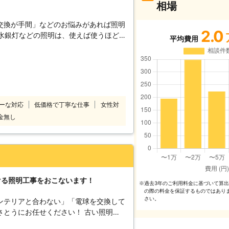
相場
交換が手間」などのお悩みがあれば照明
2.0
平均費用
増えます。また、生産数も年々減少して
もあります。そうなる前に早めにLED
照明をLEDへ交換しています。お客様
ますのでまずはお気軽にご相談くださ
ーな対応
低価格で丁寧な仕事
女性対
金無し
ける照明工事をおこないます！
過去3年のご利⽤料⾦に基づいて算
※
の際の料⾦を保証するものではあり
さい。
ンテリアと合わない」「電球を交換して
にお任せください！ 古い照明を
劣化して煙がでたり、焦げたりすること