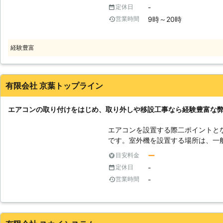
意が必要です。 「じゃあ照明を取
-
定休日
う……」そんなときは、勝新工業株式会社
9時～20時
営業時間
り付けられない照明の種類には、以下のも
り付け不可の照明】 ▼ブランケット
突き出しているような状態で取り付
経験豊富
気配線が備わっています。そのため
が必要です。さらに取り付けるとき
ちが必要なので難しいと言われています。 ▼埋め込み型の照明
込み型の照明を天井や柱に埋め込む
有限会社 京葉トップライン
とが必要です。知識がない素人が壁
壊する可能性があります。 ▼ペンダント型の照明 理由：ペンダント型の照
エアコンの取り付けをはじめ、取り外しや移設工事なら経験豊富な
明は天井にぶら下がっているので、
す。補強工事をするときに誤って照
エアコンを設置する際二ポイントと
工するのは難しいと言われています。 ▼水回りの照明 理由：水回りの
です。室外機を設置する場所は、一
は、お風呂やトイレなど水回りに設
ます。最低でも幅は65センチ必要で
ー
目安料金
工事は漏電や感電する場合があるの
奥行きに関しても25センチくらい
-
定休日
うと最悪死に至るおそれが……。費
って設置することが大事です。エア
で作業するのは避けたほうがよいでしょう。 ▼シーリング
-
営業時間
ので、ない場合は電気店に相談する
理由：プロペラのような形をしてい
ンは室内機と室外機に分かれている
ラを動かすファンと一緒にぶら下が
す。そのための穴を壁などに空ける
に天井を補強する必要があるのです
めエアコン用の穴が開いていること
め、専門知識がないと取り付けが難