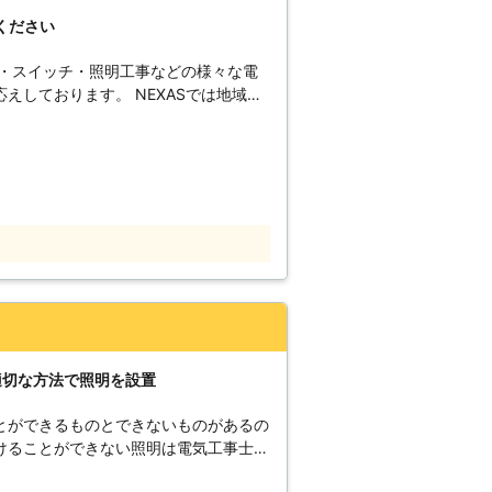
ください
ト・スイッチ・照明工事などの様々な電
えしております。 NEXASでは地域密
る様、外注業者などは一切送らず、弊社
なスタッフがお客様のお宅に直接お伺い
きる電気系統のトラブルを弊社が解決い
ご依頼にも親切・丁寧に対応いたします
明の設置・交換をお考えでしたら、
様のご依頼、スタッフ一同、心からお待ち
物からオシャレな照明に変えたい。 ●
代わりに照明を取り付けてほしい。 ●
しい。 ●蛍光灯をLED照明に変えた
置したいがどれがいいか分からない。
適切な方法で照明を設置
頼も承っております。
とができるものとできないものがあるの
けることができない照明は電気工事士の
てしまうと法律により罰せられるので注