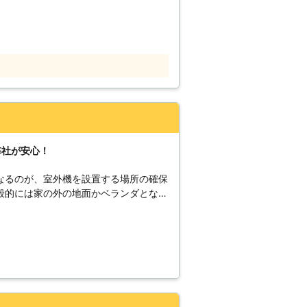
り付けたいときはどうしたらいいんだろ
にご依頼くださいませ！ 自分で取
のがあげられます。 【自分で取
型の照明（壁付け照明） 理由：壁から
けるブランケット型の照明は、専用の電
、電気配線を正確におこなうための工具
は、空気圧を使って釘を打ち込むビス打
 理由：埋め
ためには、取り付け場所に穴を開けるこ
や柱などに穴を開けると、最悪の場合倒
弊社が安心！
落下に備えるために補強工事が必要で
明が落下する恐れがあるので、個人で施
なるのが、室外機を設置する場所の確保
照明
般的には家の外の地面かベランダとなり
置させる照明を指します。水回りの電気
、高さも50センチは必要になります。
で、知識ゼロの素人が取り付けをおこな
のスペースが必要で、それぞれ余裕をも
用を抑えたいからといって、安易に個人
コンには専用のコンセントが必要になる
ファン型の照明
必要があります。そのほか通常のエアコ
るシーリングファン型の照明は、プロペ
ので間をつなぐ配管や配線が要るわけで
っています。そのため、取り付けるとき
こともあります。但し昨今の住宅では予
。天井の補強は複雑な構造をしているた
が殆どです。それ以外にも配管の長さな
しいです。知識ゼロの素人がやると、天