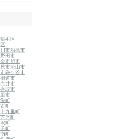
市稲毛区
緑区
市川市
船橋市
市
野田市
東金市
旭市
市原市
流山市
川市
鎌ケ谷市
四街道市
市
白井市
市
香取市
白里市
郡栄町
多古町
九十九里町
横芝光町
睦沢町
白子町
長南町