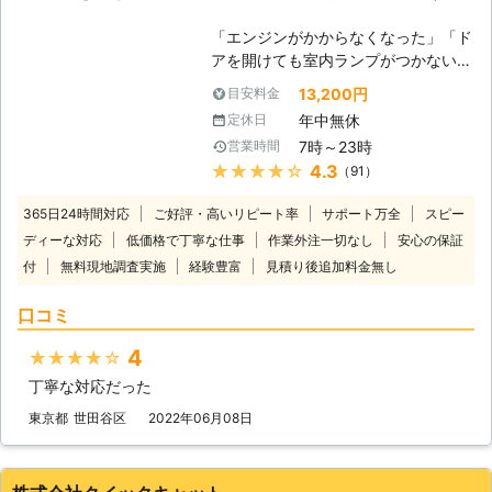
「エンジンがかからなくなった」「ド
アを開けても室内ランプがつかない」
バッテリーが上がってしまうと車にこ
13,200円
目安料金
のような症状があらわれます。 普段
年中無休
定休日
は動いていた車が突然動かなくなって
7時～23時
営業時間
は大変困りますし、慣れていない方は
★★★★★
4.3
（91）
パニックにもなりますよね。 ヒリつ
く不安と焦りの中、どの業者に依頼し
365日24時間対応
ご好評・高いリピート率
サポート万全
スピー
たらいいのか判断に迷うことと思いま
ディーな対応
低価格で丁寧な仕事
作業外注一切なし
安心の保証
す。 そんな時には、日本救急サービ
付
無料現地調査実施
経験豊富
ス(株)までご連絡ください。お客様の
見積り後追加料金無し
もとに最短で駆けつけます。 到着後
口コミ
には車の状態を確認させていただいた
うえで、バッテリー上がりの原因や車
4
★★★★★
の状態、解決するための作業内容や料
金についてご説明させていただき、お
丁寧な対応だった
客様にご納得いただいたうえで作業を
東京都
世田谷区
2022年06月08日
開始いたします。 お見積り後の追加
料金は発生しませんのでご安心くださ
い。 出張無料となります。お気軽に