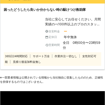
で、お客様に安心していただくことが
その結果、車のバッテリーの電力を使
しい休日に戻れるように努めさせてい
できます。
いすぎると、バッテリー上がりを起こ
ただきます。 ●終わりに 車のエンジ
困ったどうしたら良いか分からない時の駆けつけ救助隊
して車を動かすことができない場合が
ンがかからないという、非常事態。普
あります。 「そろそろ車を出そう。
段から車いじりをしている人なら対応
当社に安心してお任せください。月間
あれ、車が動かないから家に帰れな
できるかもしれませんが、ほとんどの
実績のべ100件以上のプロのスタッフ
い」 こんなとき、できる限り早く対
人はバッテリーを触ったこともないと
が、対応します。
応してほしいもの。そんなときこそ、
ー
目安料金
思います。 エンジンに電気を送り込
株式会社メカドッグにお任せくださ
年中無休
定休日
むときに誤配線をしてしまうと、引火
い。 株式会社メカドッグは、埼玉県
の危険も伴います。「合同会社エムケ
全日 0時00分〜23時59
営業時間
さいたま市を中心とした地域にお住ま
イ」に頼んでいただけたら、安全にバ
分
いのお客様に車のバッテリー上がりの
ッテリーに電気を送らせていただきま
対処や、車検・整備などの車に関する
365日24時間対応
サポート万全
作業外注一切なし
女性対応可
すので、ぜひご利用くださいませ。
お困りごとのご相談を承っている自動
能
見積り後追加料金無し
車販売店です。 【株式会社メカドッ
グのここが強み！】 弊社の強みは、
関東運輸局の自動車整備事業の認証工
※⼀部業者情報は公開されている情報から当社独⾃に収集したもののため、正確性
場であるということ。地方運輸局から
を担保するものではございません。
の認証は、一定の基準を満たした整備
技術や設備などを有していなければ認
証がおりないとされています。地方運
輸局に認証された工場であるからこ
そ、車のバッテリートラブルの症状を