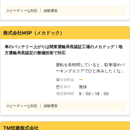
で困ったときは、ぜひ弊社のことを思
い」と思う方もいるでしょう。しか
で、お困りの際はご連絡ください。
ッテリーが上がったときには、まずは
い出していただければ幸いです。 上
し、バッテリーの充電を知識がないま
スピーディーな対応
経験豊富
エンジンがかかるだけの電力を車に送
記のような方法で、弊社はお客様のバ
まおこなうと、命の危険にさらされる
り込む必要があります。車はエンジン
ッテリー上がりの復旧に力添えをさせ
おそれもあるのです。 車のバッテリ
が付いて走りだしてしまえば、自動的
ていただいています。お客様は愛車が
ー上がりは、市販のポータブルバッテ
に充電される構造になっているからで
急に動かなくなってしまい、気が動転
株式会社MSP（メカドック）
リーを使うことで充電できます。この
す。 しかし、車のバッテリー上がり
していらっしゃると思います。我々は
ポータブルバッテリーで充電をするた
から復旧させるのは、しっかりとした
少しでも早く車を動かせるようにし
めには車のバッテリーにつなげる必要
車のバッテリー上がりは関東運輸局長認証工場のメカドッグ！地
車の知識がないと感電してしまうおそ
て、お客様が元の生活に戻れるように
があります。しかし、この接続の順番
方運輸局長認定の整備技術で対応
れが……。車のバッテリー充電をする
努めさせていただきますので、気軽に
を間違えてしまうと、引火して爆発を
ためにエンジンをかけるなら、「合同
ご相談くださいませ。
引き起こしてしまうことがあるので
運転を長時間していると、駐車場やパ
会社エムケイ」におまかせください。
す。 安全にバッテリー充電をするた
ーキングエリアでひと休みしたくなる
●地域密着で迅速対応可能！ 目的地
めにも、不用意に自分で作業をせずプ
方も多くいらっしゃるのではないでし
に早く向かうためにも、車を早く動け
ー
目安料金
ロに依頼しましょう。 ●出張対応が
ょうか。車を停めて、カーステレオで
るようにしたいですよね。弊社は埼玉
無休
定休日
可能！出先のバッテリー切れにも対応
音楽を聴きながら飲み物を飲んで休憩
県に、住所を置いています。埼玉県内
可能！ 弊社は無料で、電話相談と出
9：00～18：00
営業時間
する時間は運転の合間の癒しのひとと
はよく作業で移動をしているので、道
張対応をおこなっています。そのた
きといえますよね。しかし、エンジン
に迷うことなくお客様のもとに向かう
め、運転中や出先のバッテリー切れに
スピーディーな対応
経験豊富
を止めたまま、カーステレオやライト
ことが可能です。 もし休みの日のド
も臨機応変に対応することが可能で
などの車内の設備を長時間使いっぱな
ライブで急に車が動かなくなってしま
す。もし運転中にバッテリーが上がっ
しにしていると、車のバッテリーに蓄
ったら、楽しい気分が台無しですよ
てしまっても気軽に相談ができるの
えられた電力を消費してしまいます。
TM技建株式会社
ね。弊社はお客様がなるべく早く、楽