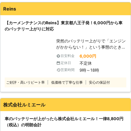
す。 またエンジンだけではなくカー
Reins
ナビやオーディオといった、電気を利
用する電装部品もバッテリー切れによ
【カーメンテナンスのReins】東京都八王子発！6,000円から車
って動かなくなってしまいます。
のバッテリー上がりに対応
●24時間365日で対応可能！突然の事
態にも安心して作業を依頼することが
突然のバッテリー上がりで「エンジン
できます 車のバッテリーが上がって
がかからない！」という事態のとき、
しまったことに気づくのは、車を運転
頼れる業者を知っていると安心です。
しようとしたけれどうんともすんとも
6,000円
目安料金
普段は車の出張点検やクリーニングを
動かないときです。実際に運転をしよ
不定休
定休日
おこなうReinsですが、都内から神奈
うとしたその瞬間に気が付くので、時
9時～18時
営業時間
川・埼玉まで車のバッテリー上がりに
間的に余裕がないことも多いでしょ
対応しています。急なトラブル時には
う。 そんなときこそ、弊社「株式会
ご好評・高いリピート率
低価格で丁寧な仕事
安心の保証付
ご連絡ください！ ●バッテリー上が
社クイックキャット」の出番です！弊
りに駆けつけ！エンジン始動サポート
社は、24時間365日対応していま
・ライトをつけっぱなしにした ・車
す。毎日いつでもお客様のご依頼に備
に数か月乗っていなかった ・バッテ
えて準備しているからこそ、お客様か
株式会社ルミエール
リーが古くなってしまった このよう
らご連絡があったときに迅速に駆けつ
なとき、車のバッテリー上がりが起こ
けることができるのです。 また最短
車のバッテリーが上がったら株式会社ルミエール！一律8,800円
りやすいです。エンジンが動かず困っ
30分で対応できるので、バッテリー
（税込）の明朗会計
たときには、当店にお任せください。
のトラブルに迅速に解決して、車を走