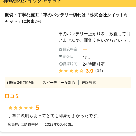
株式会社クイックキャット
お問い合わせ下さい。
親切・丁寧な施工！車のバッテリー切れは「株式会社クイットキ
ャット」におまかせ
車のバッテリー上がりを、放置しては
いませんか。面倒くさいからといって
バッテリー上がりを放置してしまう
ー
目安料金
と、タンク内のガソリンが固まって詰
なし
定休日
まりを引き起こす恐れがあります。そ
24時間対応
営業時間
のため、車のバッテリー上がりはすぐ
★★★★★
3.9
（39）
にでも解消する必要があるのです。
もしも車のバッテリー切れが起きたと
365日24時間対応
スピーディーな対応
経験豊富
きは、「株式会社クイックキャット」
におまかせください！ ●車のバッテ
口コミ
リーが上がるのは充電がなくなったか
ら 車のバッテリーが上がってしまう
5
★★★★★
のは、バッテリー内の充電が無くなっ
丁寧に説明もあってとても印象がよかったです。
てしまったからです。車のエンジンは
バッテリー内の電気を利用して動きだ
広島県
広島市中区
2022年06月06日
すので、バッテリー内の電気がなくな
ってしまうと、車は動かなくなりま