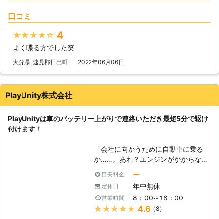
を万全にして待機しています。だから
秒でお客さまの元へ駆け付けることで
こそ、最短30分で駆け付けることが
口コミ
す。弊社は10万件以上の実績を積ん
可能なのです。 お客様のもとへ最短
できたからこそ、どのルートを使えば
で駆け付けることで、損なった観光気
4
★★★★★
最短でお客様の元にいけるか見極める
分やイライラなどのストレスを最小限
よく喋る方でした笑
ことができます。 例えば、同じこと
に抑えることができますよ。 さらに
を何度も反復すると、作業内容を覚え
大分県
速見郡日出町
2022年06月06日
株式会社S&Sは365日24時間対応して
てすぐに答えを出せるようになります
います。 深夜や祝日、元旦などの時
よね。弊社も、多くのお客様のもとへ
間帯に車のバッテリーが切れてしまっ
駆けつけるときに何度も道を検索し車
ても、弊社ならいつでも対応すること
PlayUnity株式会社
を走らせて参りました。だからこそ、
ができるので、お客様の「目的地に行
平均16分27秒でお客様の元へ駆けつ
けなくなるかも……」という問題を解
PlayUnityは車のバッテリー上がりで連絡いただき最短5分で駆け
けられるようになったのです。 この
消いたします。 もしも車のバッテリ
付けます！
時間で駆け付けることによって、お客
ーが切れたら株式会社S&Sまで！弊社
様は仕事の遅刻などのトラブルを軽減
がお客様により良い快適な旅行ライフ
「会社に向かうために自動車に乗る
することができます。もしも車のエン
や快適で明るいカーライフを提供いた
か……。あれ？エンジンがかからな
ジンが止まった場合、弊社までご連絡
します。
い！」 出勤前に車が動かないと、焦
くださいませ。連絡後、弊社スタッフ
ー
目安料金
りますよね。当たり前のように動くと
がお客様の元へ駆けつけて車のバッテ
年中無休
定休日
思っていたので、今から電車で会社に
リーを充電させていただきます。
8：00～18：00
営業時間
行こうにも、遅刻してしまうかもしれ
★★★★★
4.6
（8）
ません。「どうせ遅刻するなら、車が