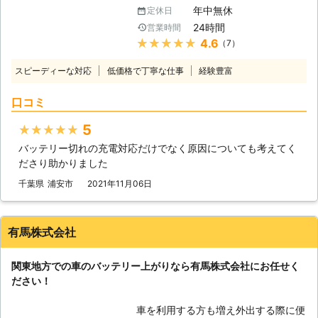
ているかもしれません。車は放ってお
年中無休
定休日
いても自然放電をおこなっているの
24時間
営業時間
で、勝手にバッテリー内の電気は消耗
★★★★★
4.6
（7）
していきます。そのため、長いこと車
を動かしていないと、エンジンを動か
スピーディーな対応
低価格で丁寧な仕事
経験豊富
せるだけの電力が無くなってしまうの
です。 もしバッテリーが上がってし
口コミ
まって動かない車は、「ライフ&テク
ノロジーズ」におまかせください。
5
★★★★★
●バッテリー上がりが起きるのにはこ
バッテリー切れの充電対応だけでなく原因についても考えてく
んな原因がある 車の放置だけではな
ださり助かりました
く、バッテリー上がりにはさまざまな
原因があります。下記に紹介していき
千葉県
浦安市
2021年11月06日
ますので、思いあたる例がありました
らご参考くださいませ。 ①ライトの
つけっぱなしによる、電力消費 ②マ
有馬株式会社
イナス20℃以下の気温による、バッ
テリーの性能低下 ③エンジンを止め
関東地方での車のバッテリー上がりなら有馬株式会社にお任せく
た状態でエアコンを使いすぎてしまっ
ださい！
た ④半ドアで室内灯がついたまま
⑤バッテリー液が不足していた ⑥バ
車を利用する方も増え外出する際に便
ッテリーの劣化 上記がバッテリー上