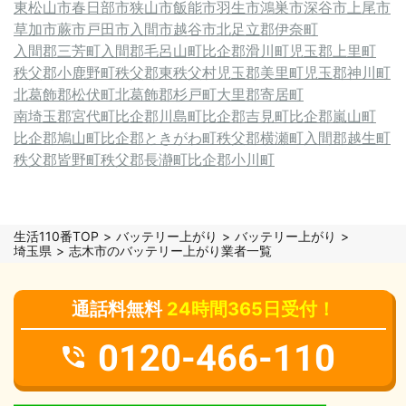
東松山市
春日部市
狭山市
飯能市
羽生市
鴻巣市
深谷市
上尾市
草加市
蕨市
戸田市
入間市
越谷市
北足立郡伊奈町
入間郡三芳町
入間郡毛呂山町
比企郡滑川町
児玉郡上里町
秩父郡小鹿野町
秩父郡東秩父村
児玉郡美里町
児玉郡神川町
北葛飾郡松伏町
北葛飾郡杉戸町
大里郡寄居町
南埼玉郡宮代町
比企郡川島町
比企郡吉見町
比企郡嵐山町
比企郡鳩山町
比企郡ときがわ町
秩父郡横瀬町
入間郡越生町
秩父郡皆野町
秩父郡長瀞町
比企郡小川町
生活110番TOP
バッテリー上がり
バッテリー上がり
埼玉県
志木市のバッテリー上がり業者一覧
通話料無料
24時間365日受付！
0120-466-110