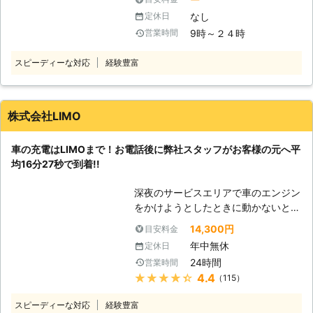
ていませんか？エンジンがかからない
を実施し、お客様の安全なカーライフ
なし
定休日
ときは、車の充電が切れているかもし
をサポート！エンジンルーム内からタ
9時～２４時
営業時間
れません。 充電切れの原因は、カー
イヤ・オイルなどの保安点検、運転席
ナビや車のライトなどのつけっぱなし
での動作確認もおこないます。 バッ
スピーディーな対応
経験豊富
です。例えば、東京ディズニーランド
テリー上がり以外のときでも、気軽に
などの旅行が楽しみすぎてエンジンだ
ご依頼くださいね。
けを切り、カーナビや車のライトの消
し忘れが起きる……なんてことも。 し
株式会社LIMO
かし、人間は誰しもうっかりすること
はあります。まずは早く車を動かせる
車の充電はLIMOまで！お電話後に弊社スタッフがお客様の元へ平
ように、バッテリーの充電を復活させ
均16分27秒で到着!!
てエンジンがかかるようにしましょ
う！もしも車のバッテリーが切れてい
深夜のサービスエリアで車のエンジン
たら、弊社「株式会社S&S」にご依頼
をかけようとしたときに動かないと、
ください！ 【最短30分駆けつけ可
困ってしまいますよね。エンジンがか
能！緊急事態だからこそ365日24時
14,300円
目安料金
からなければ自宅にも帰れない、観光
間迅速に駆けつけます】 株式会社
年中無休
定休日
もできないので八方塞がりです。 そ
S&Sは、千葉県内であれば最短30分
24時間
営業時間
んなときこそ、弊社「LＩMO」がお
でお客さまの元へ駆けつけることがで
★★★★★
4.4
（115）
客様の元へすぐに駆けつけてお助けし
きます。弊社はすぐにお客様の元へ駆
ます！ 弊社の強みは、お客様からお
けつけられるように、工具などの準備
スピーディーな対応
経験豊富
電話をいただいたてから平均16分27