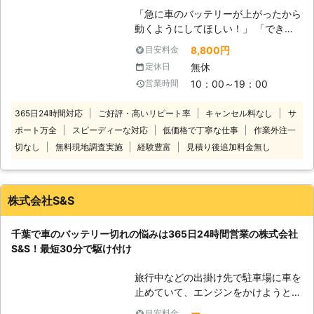
お客様の元に出張し、エンジン始動
らせることが可能です。お客様がすぐ
「急に車のバッテリーが上がったから
（ジャンプスタート）をおこないま
にでも運転ができる状況になるように
動くようにしてほしい！」 「できる
す！ご相談から受け付けていますので
努めさせていただきますので、車のバ
だけ安く・早くジャンプスタートして
「これってバッテリー上がり？」とい
8,800円
目安料金
ッテリーが上がった時はぜひ弊社をご
くれる業者を探している」 そんなと
うときはご連絡ください。 ●対応地
無休
定休日
利用くださいませ。
きは株式会社ルミエールにお任せくだ
域は出張費無料！6,000円から対応
10：00～19：00
営業時間
さい！ 車が動かないお客様のもとに
東京都八王子市に拠点をおき都内から
駆けつけて、ジャンプスタートでエン
神奈川・埼玉・山梨（一部）まで対応
365日24時間対応
ご好評・高いリピート率
キャンセル料なし
サ
ジンがかかるようお手伝い！突然のバ
しており、出張費無料です。 車のバ
ポート万全
スピーディーな対応
低価格で丁寧な仕事
作業外注一
ッテリー上がりでお困りのところを解
ッテリー上がり対処は6,000円から対
決します。 国産乗用車の対応のみに
切なし
無料現地調査実施
経験豊富
見積り後追加料金無し
応していますので「料金の目安がなく
限定することで低価格を実現し、出張
て不安」という心配もありません。営
費無料の一律8,800円（税込）でお客
業時間外や対応地域外でも対応できま
様の元に伺います。 足立区内なら最
すので、ご依頼お待ちしています。
株式会社S&S
短15分で伺いスピード解決できます
●車の出張点検にも対応！短時間でも
よ！近郊エリアで車のバッテリー上が
しっかり点検 当店は普段、車の出張
千葉で車のバッテリー切れの悩みは365日24時間営業の株式会社
りにお困りのときにはご連絡くださ
点検や車内・外のクリーニングを承っ
S&S！最短30分で駆け付け
い。
ています。「しばらく乗っていないか
ら、一度プロに見てほしい」「最近車
旅行中などの出掛け先で駐車場に車を
の調子が悪いから、うちまで点検に来
止めていて、エンジンをかけようとし
てくれないかな」そんなときはお任せ
たときにエンジンがかからなくて焦っ
ください。 短時間でもしっかり点検
ー
目安料金