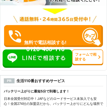
無料で電話相談する!
0120-466-110
フォーム
で
相
談
する
生活110番おすすめサービス
PR
バッテリー上がりに最短5分で到着します！
日本全国受付対応中！JAFなどのロードサービス未加入でも安
心！全国274社の加盟店だから、バッテリー上がりにどんな場所で