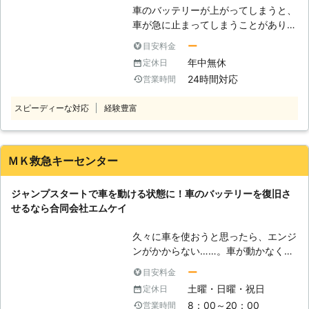
バッテリー上がりに対応していますの
う……」と思うかもしれません。しか
車のバッテリーが上がってしまうと、
で、安心安全に作業をおこなってほし
し、やりなれていない作業ではケーブ
車が急に止まってしまうことがありま
い際は、私達までお問い合わせくださ
ルをつなぎ間違い、感電してしまうお
す。山の中などの夜道で人があまりい
い。 【関東地方で対応！タイヤのパ
ー
目安料金
それがあるのです。弊社にジャンプス
ないところでバッテリーが上がってし
ンク修理もお任せください】 有馬株
年中無休
定休日
タート作業をご依頼いただければ、お
まうと、いつ復旧できるかわからなく
式会社は、東京都・埼玉県・千葉県・
客様が感電することなく無事にエンジ
24時間対応
営業時間
てとても心細いでしょう。 「できる
神奈川県にて車のバッテリー上がりで
ンをかけることができますよ。 ●年
なら車のバッテリー上がりを少しでも
お困りの方に対応しております。 経
中無休で対応可能！車のバッテリー上
スピーディーな対応
経験豊富
早く復旧させたい……」そんなときこ
験豊富なスタッフが、正しい手順でそ
がりがいつ起こってもいいように待機
そ、「株式会社トラブルバスターズ」
の車に合った電圧で電力を供給し、エ
します 業者に作業を依頼しようと思
にご相談くださいませ！ ●車のバッ
ンジンをかけるお手伝いをいたしま
っても、休業日だったら連絡が取れず
テリーが上がったらとどうなるのか
ＭＫ救急キーセンター
す。 バッテリーの交換時期などお車
に途方に暮れてしまいますよね。車の
バッテリーが切れると、車が動かなく
に関してご相談をご希望のときのもお
バッテリー上がりは、お客様の身にい
なってしまいます。車のバッテリーは
任せください。 有馬株式会社では、
ジャンプスタートで車を動ける状態に！車のバッテリーを復旧さ
つ起こるのかわかりません。弊社はお
電気を溜める役割をしていて、この電
車やバイクのパンク修理にも対応可能
せるなら合同会社エムケイ
客様の身にトラブルが起きたときに、
気の力を利用してエンジンを回して車
です。 外出中にタイヤがパンクして
すぐ対応できるよう365日無休で対応
は走っているのです。そのため、バッ
しまい走行できなくなってしまった際
久々に車を使おうと思ったら、エンジ
しております。 「土曜日にちょっと
テリー内の電気が切れてしまうと、車
は、お気軽に私達までご相談くださ
ンがかからない……。車が動かなくな
温泉でも入りに行こうかと思ったら、
を走らせることができなくなってしま
い。 有馬株式会社は車のバッテリー
ってしまうと、予定していた場所に行
車が動かない……しまった！車が半ド
います。 ●バッテリーの充電は自分
ー
目安料金
トラブルや車やバイクのパンクでお困
けずにとても困ります。そのエンジン
アで室内灯がつきっぱなしではない
でおこなうと危険です 「車のバッテ
土曜・日曜・祝日
定休日
りの方に対応している業者です。 東
がかからない原因は、もしかしたらバ
か！」という状況でバッテリー上がり
リーが上がったらすぐに何とかした
8：00～20：00
営業時間
京都府中市に拠点を構えていますの
ッテリー上がりかもしれません。 バ