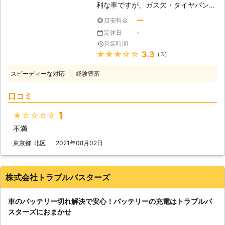
利な車ですが、ガス欠・タイヤパン
がりの原因となる、事象です。「あ
ク・バッテリー上がりなど、車に関す
っ！これが原因かも！」という例は、
ー
目安料金
るトラブルは多いです。 その中でも
ありましたでしょうか。このような状
-
定休日
車のバッテリー上がりに関する問題
況を避けるためにも、参考にしてみて
営業時間
は、依頼数の最も多いトラブルです。
くださいませ。 ●ジャンプスタート
★★★★★
3.3
（3）
外出先で突然エンジンが動かなくなっ
による復旧！適切な作業で迅速に車を
て立ち往生してしまう方もいます。
動かします 弊社はお客様の車を、ジ
スピーディーな対応
経験豊富
急にそのようなトラブルが発生してし
ャンプスタートという手法を使って動
まっては焦ってしまいますよね。
けるようにします。ジャンプスタート
口コミ
「セルモーターが動かずエンジンが掛
とは、車にエンジンを動かす程度の電
からない」 「ヘッドライトやハザー
力を送りこむ作業です。作業手順は以
1
★★★★★
ドランプが点かない」 「パワーウィ
下の通りです。 ・作業手順 ①電気を
不満
ンドウやラジオなど電装品が動かな
送る用のジャンプスターターもしくは
い」 このような症状が出た際は、車
東京都
北区
2021年08月02日
救護車を用意（以後ジャンプスタータ
のバッテリーが上がってしまっている
ーで統一） ②ジャンプスターターを
可能性があります。 自分でバッテリ
ブースターケーブルでバッテリーに繋
ー上がりの対処をおこなうこともでき
株式会社トラブルバスターズ
ぐ ③ジャンプスターターでバッテリ
ますが、接続箇所や方法を間違えてし
ーにエンジンがかかる程度の電気を送
まうと感電や火災原因にもなるため、
り込む ④エンジンが動き出す 「え、
車のバッテリー切れ解決で安心！バッテリーの充電はトラブルバ
専門の業者に依頼するのがおすすめで
これくらいの作業なら普段から装置を
スターズにおまかせ
す。 私達「有馬株式会社」は、車の
積み込んでおけば自分でもできそ