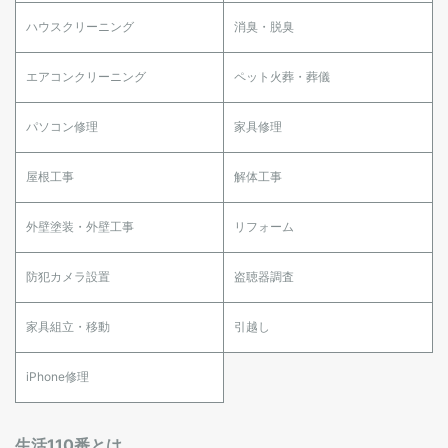
ハウスクリーニング
消臭・脱臭
エアコンクリーニング
ペット火葬・葬儀
パソコン修理
家具修理
屋根工事
解体工事
外壁塗装・外壁工事
リフォーム
防犯カメラ設置
盗聴器調査
家具組立・移動
引越し
iPhone修理
生活110番とは