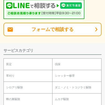
フォーム
で
相談
する
サービスカテゴリ
剪定
伐採
草刈り
シャッター修理
シロアリ駆除
ダニ・ノミ・トコジラミ駆除
蜂の巣駆除
ムカデ駆除