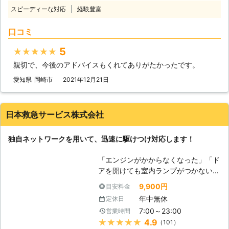
動くようにしてからにしよう！」そん
スピーディーな対応
経験豊富
なときは弊社「PlayUnity」が高速で
お客様の元へ駆けつけて、お助けしま
口コミ
す！ 【最短5分で駆け付けます】 エ
ンジンがかからない場合、多くはバッ
5
★★★★★
テリーが上がってしまっています。弊
親切で、今後のアドバイスもくれてありがたかったです。
社は、多くのスタッフを至る所に配置
しているので、お客様からお電話いた
愛知県
岡崎市
2021年12月21日
だて最短5分で駆け付けバッテリー上
がりを修復いたします。ちなみに平均
到着時間は約30分なので、早く車を
日本救急サービス株式会社
動くようにしたい方にこそご利用いた
だきたいのです。 また到着後、下記
独自ネットワークを用いて、迅速に駆けつけ対応します！
の方法を用いてお客様のお悩みを解決
いたします。 【どんな風にカーバッ
「エンジンがかからなくなった」「ド
テリーの問題を解決するのか？】 弊
アを開けても室内ランプがつかない」
社はジャンプスタートを使ってお客様
バッテリーが上がってしまうと車にこ
のカーバッテリーへ電力を注入しま
9,900円
目安料金
のような症状があらわれます。 バッ
す。ジャンプスタートとは、弊社の自
年中無休
定休日
テリーが上がる＝バッテリーに蓄電さ
動車を使ってお客様のバッテリーと接
7:00～23:00
営業時間
れている電気がないので車を動かすこ
続することです。 もし、それで解決
★★★★★
4.9
（101）
とができなくなります。 普段は動い
できなかった場合、バッテリーが寿命