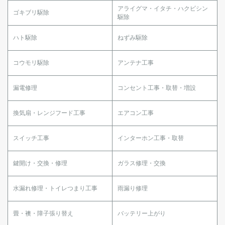
アライグマ・イタチ・ハクビシン
ゴキブリ駆除
駆除
ハト駆除
ねずみ駆除
コウモリ駆除
アンテナ工事
漏電修理
コンセント工事・取替・増設
換気扇・レンジフード工事
エアコン工事
スイッチ工事
インターホン工事・取替
鍵開け・交換・修理
ガラス修理・交換
水漏れ修理・トイレつまり工事
雨漏り修理
畳・襖・障子張り替え
バッテリー上がり