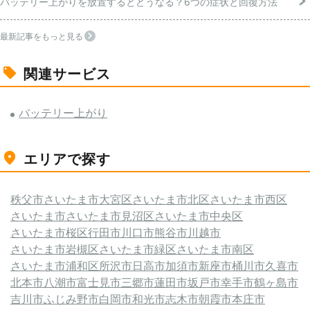
バッテリー上がりを放置するとどうなる？6つの症状と回復方法
最新記事をもっと見る
関連サービス
バッテリー上がり
エリアで探す
秩父市
さいたま市大宮区
さいたま市北区
さいたま市西区
さいたま市
さいたま市見沼区
さいたま市中央区
さいたま市桜区
行田市
川口市
熊谷市
川越市
さいたま市岩槻区
さいたま市緑区
さいたま市南区
さいたま市浦和区
所沢市
日高市
加須市
新座市
桶川市
久喜市
北本市
八潮市
富士見市
三郷市
蓮田市
坂戸市
幸手市
鶴ヶ島市
吉川市
ふじみ野市
白岡市
和光市
志木市
朝霞市
本庄市