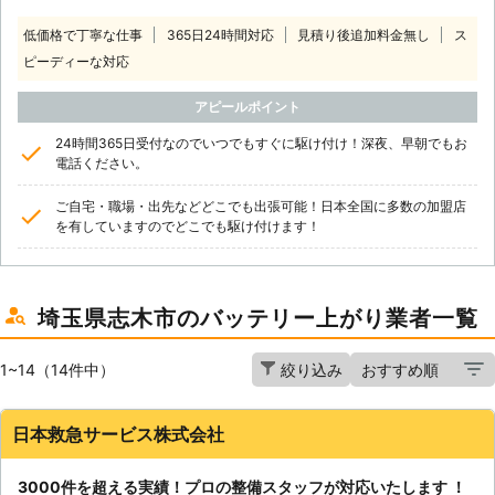
低価格で丁寧な仕事
365日24時間対応
見積り後追加料金無し
ス
ピーディーな対応
アピールポイント
24時間365日受付なのでいつでもすぐに駆け付け！深夜、早朝でもお
電話ください。
ご自宅・職場・出先などどこでも出張可能！日本全国に多数の加盟店
を有していますのでどこでも駆け付けます！
埼玉県志木市のバッテリー上がり業者一覧
1~14（14件中）
絞り込み
日本救急サービス株式会社
3000件を超える実績！プロの整備スタッフが対応いたします ！