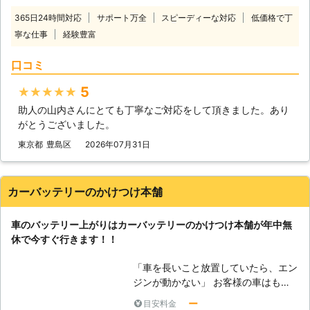
ていた車が突然動かなくなっては大変
の可能性があります。そんなときは、
365日24時間対応
サポート万全
スピーディーな対応
低価格で丁
困りますし、慣れていない方はパニッ
車のバッテリーを交換いたしますので
寧な仕事
経験豊富
クにもなりますよね。 ヒリつく不安
ご安心ください。その他にバッテリー
と焦りの中、どの業者に依頼したらい
液の補充などにも対応しています。
口コミ
いのか判断に迷うことと思います。
弊社はこれらのサービスを提供して、
当社には、「困っている人を助ける」
お客様のお悩みや不安を解決すること
5
★★★★★
という経営理念がございます。 社名
を第一に考えています。もし、カーバ
助人の山内さんにとても丁寧なご対応をして頂きました。あり
にも「救急」とありますように、緊急
ッテリーに関するお悩みがありました
がとうございました。
性の高いトラブルにお困りのお客様を
ら、ぜひ弊社までお電話ください。
いち早くお助けしたいという気持ちが
東京都
豊島区
2026年07月31日
あるからこそ、独自のネットワークを
用いてなるべく早く駆けつけ対応いた
します。 受付も24時間365日おこな
カーバッテリーのかけつけ本舗
っておりますので、バッテリー上がり
に困っていらっしゃる方はぜひ当社に
車のバッテリー上がりはカーバッテリーのかけつけ本舗が年中無
お問い合わせください。
休で今すぐ行きます！！
「車を長いこと放置していたら、エン
ジンが動かない」 お客様の車はもし
かしたら、バッテリー上がりを起こし
ー
目安料金