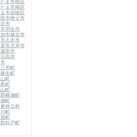
いたま市桜区
いたま市南区
たま市岩槻区
行田市
秩父市
本庄市
山市
羽生市
草加市
越谷市
霞市
志木市
久喜市
北本市
市
蓮田市
市
日高市
岡市
郡三芳町
郡越生町
嵐山町
川島町
鳩山町
父郡横瀬町
長瀞町
郡東秩父村
神川町
寄居町
飾郡杉戸町