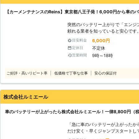
できるので、バッテリーのトラブル
可能です。お客様がすぐにでも運転
【カーメンテナンスのReins】東京都八王子発！6,000円から車の
ただきますので、車のバッテリーが
ませ。
突然のバッテリー上がりで「エンジ
頼れる業者を知っていると安心です
をおこなうReinsですが、都内か
6,000円
目安料金
に対応しています。急なトラブル時にはご連絡
不定休
定休日
がりに駆けつけ！エンジン始動サポー
9時～18時
営業時間
車に数か月乗っていなかった ・バッ
なとき、車のバッテリー上がりが起
たときには、当店にお任せください。 お客様の元に出張し、エンジン
ご好評・高いリピート率
低価格で丁寧な仕事
安心の保証付
（ジャンプスタート）をおこないま
「これってバッテリー上がり？」というと
域は出張費無料！6,000円から対
神奈川・埼玉・山梨（一部）まで対応し
株式会社ルミエール
ッテリー上がり対処は6,000円か
て不安」という心配もありません。
車のバッテリーが上がったら株式会社ルミエール！一律8,800円（
すので、ご依頼お待ちしています。 ●車の出張点検にも対応！短時間でも
しっかり点検 当店は普段、車の出
「急に車のバッテリーが上がったか
ています。「しばらく乗っていない
だけ安く・早くジャンプスタートし
の調子が悪いから、うちまで点検に
きは株式会社ルミエールにお任せください！ 車が動かない