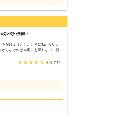
分駆けつけ可能！
速に駆けつけます】 株式会社S&Sは、
さまの元へ駆けつけることができます。
られるように、工具などの準備を万全に
最短30分で駆け付けることが可能なの
分27秒で到着!!
きますよ。 さらに株式会社
す。 深夜や祝日、元旦などの時間帯に車
ンをかけようとしたときに動かないと、
弊社ならいつでも対応することができる
かからなければ自宅にも帰れない、観光
なるかも……」という問題を解消いたし
様からお電
★★★★★
4.4
（115）
で明るいカーライフを提供いたします。
秒でお客さまの元へ駆け付けることで
んできたからこそ、どのルートを使えば
ます。 例えば、同じこと
えてすぐに答えを出せるようになります
へ駆けつけるときに何度も道を検索し車
平均16分27秒でお客様の元へ駆けつ
減することができます。もしも車のエン
絡くださいませ。連絡後、弊社スタッフ
テリーを充電させていただきます。