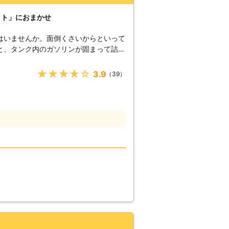
ット」におまかせ
はいませんか。面倒くさいからといって
と、タンク内のガソリンが固まって詰ま
のため、車のバッテリー上がりはすぐに
★★★★★
3.9
（39）
ください！ ●車のバッテリ
ら 車のバッテリーが上がってしまうの
てしまったからです。車のエンジンはバ
すので、バッテリー内の電気がなくなっ
ナビ
する電装部品もバッテリー切れによって
てしまっ
うとしたけれどうんともすんとも動かな
したその瞬間に気が付くので、時間的に
4時間365日対応しています。毎日い
しているからこそ、お客様からご連絡が
。 また最短30分で対応