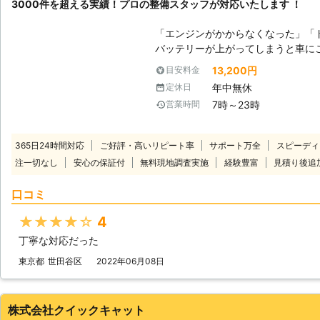
3000件を超える実績！プロの整備スタッフが対応いたします ！
「エンジンがかからなくなった」「
バッテリーが上がってしまうと車にこ
は動いていた車が突然動かなくなっ
13,200円
目安料金
パニックにもなりますよね。 ヒリ
年中無休
定休日
たらいいのか判断に迷うことと思います。 そんな時には、日本
7時～23時
営業時間
ス(株)までご連絡ください。お客様のも
は車の状態を確認させていただいた
状態、解決するための作業内容や料
365日24時間対応
ご好評・高いリピート率
サポート万全
スピーディ
様にご納得いただいたうえで作業を
注一切なし
安心の保証付
無料現地調査実施
経験豊富
見積り後追
金は発生しませんのでご安心ください。 出張無料となります。お
問い合わせ下さい。
口コミ
★★★★★
4
丁寧な対応だった
東京都
世田谷区
2022年06月08日
株式会社クイックキャット