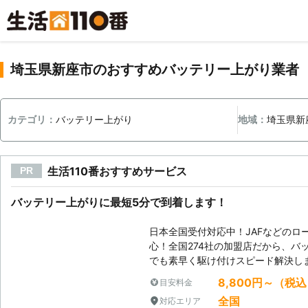
埼玉県新座市のおすすめバッテリー上がり業者
カテゴリ：
バッテリー上がり
地域：
埼玉県新
生活110番おすすめサービス
PR
バッテリー上がりに最短5分で到着します！
日本全国受付対応中！JAFなどのロ
心！全国274社の加盟店だから、バ
でも素早く駆け付けスピード解決し
8,800円～（税
目安料金
全国
対応エリア