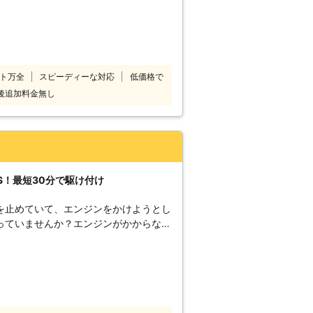
ンジンがかかるようお手伝い！突然のバ
タイヤ・オイルなどの保安点検、運転席
乗用車の対応のみに
ッテリー上がり以外のときでも、気軽に
費無料の一律8,800円（税込）でお客
短15分で伺いスピード解決できます
がりにお困りのときにはご連絡くださ
ト万全
スピーディーな対応
低価格で
後追加料金無し
S！最短30分で駆け付け
を止めていて、エンジンをかけようとし
っていませんか？エンジンがかからない
切れの原因は、カー
しです。例えば、東京ディズニーランド
だけを切り、カーナビや車のライトの消
るように、バッテリーの充電を復活させ
う！もしも車のバッテリーが切れていた