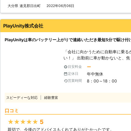
大分県
速見郡日出町
2022年06月06日
PlayUnity株式会社
PlayUnityは車のバッテリー上がりで連絡いただき最短5分で駆け付
「会社に向かうために自動車に乗る
い！」 出勤前に車が動かないと、焦りますよね。当たり前のように動くと
思っていたので、今から電車で会社
ー
目安料金
ません。「どうせ遅刻するなら、車
年中無休
定休日
なときは弊社「PlayUnity」が
8：00～18：00
営業時間
す！ 【最短5分で駆け付けます】 エンジンがかからない場合、多くはバッ
テリーが上がってしまっています。
しているので、お客様からお電話い
スピーディーな対応
経験豊富
がりを修復いたします。ちなみに平
動くようにしたい方にこそご利用いただきたいの
口コミ
の方法を用いてお客様のお悩みを解決いたします。 
テリーの問題を解決するのか？】 
★★★★★
5
のカーバッテリーへ電力を注入しま
親切で、今後のアドバイスもくれてありがたかったです。