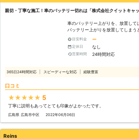
親切・丁寧な施工！車のバッテリー切れは「株式会社クイットキャ
車のバッテリー上がりを、放置して
バッテリー上がりを放置してしまう
りを引き起こす恐れがあります。そ
ー
目安料金
でも解消する必要があるのです。 もしも車のバッテリー切れが起きたとき
なし
定休日
は、「株式会社クイックキャット」におまかせ
24時間対応
営業時間
ーが上がるのは充電がなくなったか
は、バッテリー内の充電が無くなっ
ッテリー内の電気を利用して動きだ
365日24時間対応
スピーディーな対応
経験豊富
てしまうと、車は動かなくなります。 またエンジンだけではなくカー
やオーディオといった、電気を利用
口コミ
動かなくなってしまいます。 ●24時間365日で対応可能！突然の事態にも
安心して作業を依頼することができます 車のバッテリーが上がっ
★★★★★
5
たことに気づくのは、車を運転しよ
丁寧に説明もあってとても印象がよかったです。
いときです。実際に運転をしようと
余裕がないことも多いでしょう。 そんなときこそ、弊社「株式会社クイッ
広島県
広島市中区
2022年06月06日
クキャット」の出番です！弊社は、2
つでもお客様のご依頼に備えて準備
あったときに迅速に駆けつけることができるのです
Reins