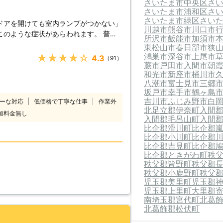
さいたま市中央区
さ
さいたま市浦和区
さ
さいたま市緑区
さい
ドアを開けても室内ランプがつかない」
川越市
熊谷市
川口市
のような症状があらわれます。 普段
所沢市
飯能市
加須市
ては大変困りますし、慣れていない方は
東松山市
春日部市
狭
つく不安と焦りの中、どの業者に依頼し
鴻巣市
深谷市
上尾市
★★★★★
4.3
（91）
蕨市
戸田市
入間市
朝
救急サービ
和光市
新座市
桶川市
とに最短で駆けつけます。 到着後に
八潮市
富士見市
三郷
うえで、バッテリー上がりの原因や車の
坂戸市
幸手市
鶴ヶ島
金についてご説明させていただき、お客
吉川市
ふじみ野市
白
ーな対応
低価格で丁寧な仕事
作業外
開始いたします。 お見積り後の追加料
北足立郡伊奈町
入間
加料金無し
気軽にお
入間郡毛呂山町
入間
比企郡滑川町
比企郡
比企郡小川町
比企郡
比企郡吉見町
比企郡
比企郡ときがわ町
秩
秩父郡皆野町
秩父郡
秩父郡小鹿野町
秩父
児玉郡美里町
児玉郡
児玉郡上里町
大里郡
南埼玉郡宮代町
北葛
北葛飾郡松伏町