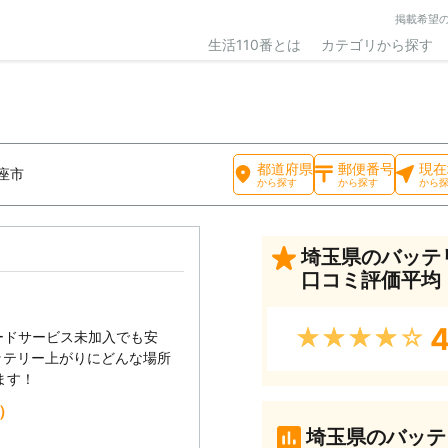
掲載希望
生活110番とは
カテゴリから探す
都道府県
郵便番号
現在
座市
から探す
から探す
から
埼玉県のバッテ
口コミ評価平均
4
★★★★★
ードサービス未加入でも安
ッテリー上がりにどんな場所
ます！
込）
埼玉県のバッテ