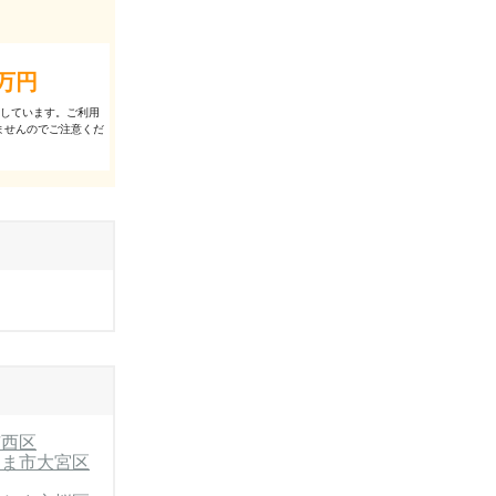
万円
出しています。ご利⽤
ませんのでご注意くだ
市西区
たま市大宮区