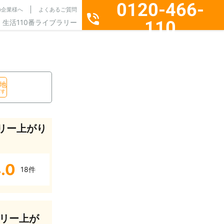
0120-466-
の企業様へ
よくあるご質問
110
生活110番ライブラリー
通話料無料・24時間365日受付
地
探す
リー上がり
.0
18件
リー上が