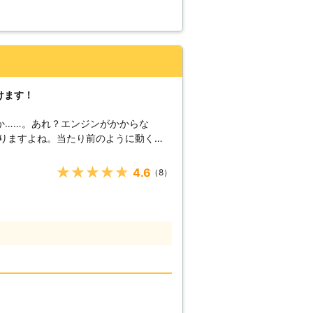
けます！
か……。あれ？エンジンがかからな
に行こうにも、遅刻してしまうかもしれ
が動くようにしてからにしよう！」そん
★★★★★
4.6
（8）
高速でお客様の元へ駆けつけて、お助けしま
弊社は、多くのスタッフを至る所に配置
ただて最短5分で駆け付けバッテリー上
均到着時間は約30分なので、早く車を
です。 また到着後、下記
【どんな風にカーバッ
弊社はジャンプスタートを使ってお客様
す。ジャンプスタートとは、弊社の自動