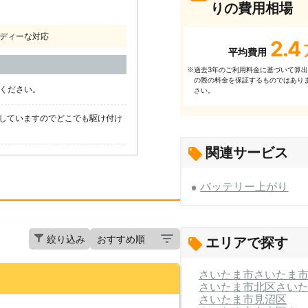
りの費用相場
ディーな対応
2.4
平均費用
過去3年のご利⽤料⾦に基づいて算
※
の際の料⾦を保証するものではあり
話ください。
さい。
していますのでどこでも駆け付け
関連サービス
バッテリー上がり
絞り込み
エリアで探す
さいたま市
さいたま
さいたま市北区
さい
さいたま市見沼区