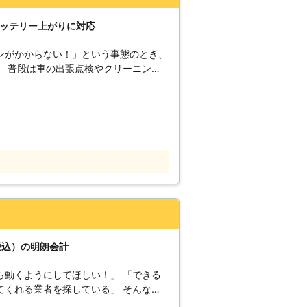
に迅速に解決して、車を走らせることが
ができる状況になるように努めさせてい
バッテリー上がりに対応
上がった時はぜひ弊社をご利用ください
ンがかからない！」という事態のとき、
。 普段は車の出張点検やクリーニング
ら神奈川・埼玉まで車のバッテリー上がり
ください！ ●バッテリー上
ト ・ライトをつけっぱなしにした ・
テリーが古くなってしまった このよう
こりやすいです。エンジンが動かず困っ
始動
す！ご相談から受け付けていますので
きはご連絡ください。 ●対応地
応 東京都八王子市に拠点をおき都内から
ており、出張費無料です。 車のバ
ら対応していますので「料金の目安がなく
営業時間外や対応地域外でも対応できま
税込）の明朗会計
張点検や車内・外のクリーニングを承っ
ら動くようにしてほしい！」 「できる
から、一度プロに見てほしい」「最近車
てくれる業者を探している」 そんなと
来てくれないかな」そんなときはお任せ
お客様のもとに