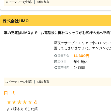
スピーディーな対応
経験豊富
ら、弊社「株式会社S&S」にご依頼ください！ 【最短30
緊急事態だからこそ365日24時間迅
千葉県内であれば最短30分でお客
弊社はすぐにお客様の元へ駆けつけ
株式会社LIMO
して待機しています。だからこそ、
です。 お客様のもとへ最短で駆け付けることで、損なった観光気分やイラ
車の充電はLIMOまで！お電話後に弊社スタッフがお客様の元へ平均16
イラなどのストレスを最小限に抑えることがで
S&Sは365日24時間対応していま
深夜のサービスエリアで車のエンジ
のバッテリーが切れてしまっても、
困ってしまいますよね。エンジンが
ので、お客様の「目的地に行けなく
もできないので八方塞がりです。 そんなときこそ、弊社「LＩMO」がお客
14,300円
目安料金
ます。 もしも車のバッテリーが切れたら株式会社S&Sまで！弊社がお客様
様の元へすぐに駆けつけてお助けします！ 弊社の強みは、お客
年中無休
定休日
により良い快適な旅行ライフや快適
話をいただいたてから平均16分27
24時間
営業時間
す。弊社は10万件以上の実績を積
最短でお客様の元にいけるか見極めることができ
を何度も反復すると、作業内容を覚
スピーディーな対応
経験豊富
よね。弊社も、多くのお客様のもと
を走らせて参りました。だからこそ、
口コミ
けられるようになったのです。 この時間で駆け付けることによって、お客
様は仕事の遅刻などのトラブルを軽
★★★★★
4
ジンが止まった場合、弊社までご連
よく喋る方でした笑
がお客様の元へ駆けつけて車のバッ