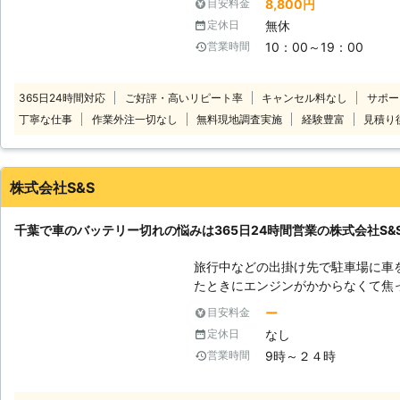
8,800円
目安料金
ください。 短時間でもしっかり点検を実施し、お客様の安全なカーライフ
駆けつけて、ジャンプスタートでエ
無休
定休日
をサポート！エンジンルーム内から
ッテリー上がりでお困りのところを解決します。 国産
での動作確認もおこないます。 バ
10：00～19：00
営業時間
限定することで低価格を実現し、出張
ご依頼くださいね。
様の元に伺います。 足立区内なら最
よ！近郊エリアで車のバッテリー上
365日24時間対応
ご好評・高いリピート率
キャンセル料なし
サポー
い。
丁寧な仕事
作業外注一切なし
無料現地調査実施
経験豊富
見積り
株式会社S&S
千葉で車のバッテリー切れの悩みは365日24時間営業の株式会社S&
旅行中などの出掛け先で駐車場に車
たときにエンジンがかからなくて焦
ときは、車の充電が切れているかもしれません。 充電
ー
目安料金
ナビや車のライトなどのつけっぱな
なし
定休日
などの旅行が楽しみすぎてエンジン
9時～２４時
営業時間
し忘れが起きる……なんてことも。 しかし、人間は誰しもうっかりすること
はあります。まずは早く車を動かせ
てエンジンがかかるようにしましょ