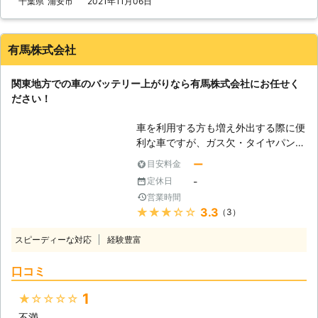
千葉県
浦安市
2021年11月06日
ますので、思いあたる例がありました
らご参考くださいませ。 ①ライトの
つけっぱなしによる、電力消費 ②マ
有馬株式会社
イナス20℃以下の気温による、バッ
テリーの性能低下 ③エンジンを止め
関東地方での車のバッテリー上がりなら有馬株式会社にお任せく
た状態でエアコンを使いすぎてしまっ
ださい！
た ④半ドアで室内灯がついたまま
⑤バッテリー液が不足していた ⑥バ
車を利用する方も増え外出する際に便
ッテリーの劣化 上記がバッテリー上
利な車ですが、ガス欠・タイヤパン
がりの原因となる、事象です。「あ
ク・バッテリー上がりなど、車に関す
っ！これが原因かも！」という例は、
ー
目安料金
るトラブルは多いです。 その中でも
ありましたでしょうか。このような状
-
定休日
車のバッテリー上がりに関する問題
況を避けるためにも、参考にしてみて
営業時間
は、依頼数の最も多いトラブルです。
くださいませ。 ●ジャンプスタート
★★★★★
3.3
（3）
外出先で突然エンジンが動かなくなっ
による復旧！適切な作業で迅速に車を
て立ち往生してしまう方もいます。
動かします 弊社はお客様の車を、ジ
スピーディーな対応
経験豊富
急にそのようなトラブルが発生してし
ャンプスタートという手法を使って動
まっては焦ってしまいますよね。
けるようにします。ジャンプスタート
口コミ
「セルモーターが動かずエンジンが掛
とは、車にエンジンを動かす程度の電
からない」 「ヘッドライトやハザー
力を送りこむ作業です。作業手順は以
1
★★★★★
ドランプが点かない」 「パワーウィ
下の通りです。 ・作業手順 ①電気を
不満