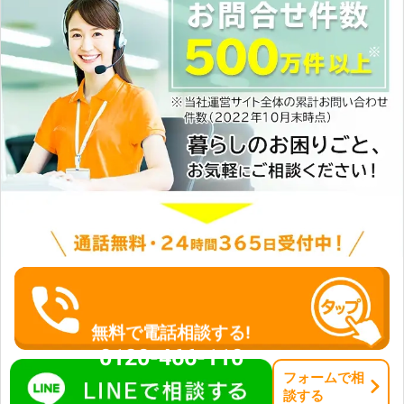
無料で電話相談する!
0120-466-110
フォーム
で
相
談
する