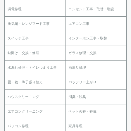
漏電修理
コンセント工事・取替・増設
換気扇・レンジフード工事
エアコン工事
スイッチ工事
インターホン工事・取替
鍵開け・交換・修理
ガラス修理・交換
水漏れ修理・トイレつまり工事
雨漏り修理
畳・襖・障子張り替え
バッテリー上がり
ハウスクリーニング
消臭・脱臭
エアコンクリーニング
ペット火葬・葬儀
パソコン修理
家具修理