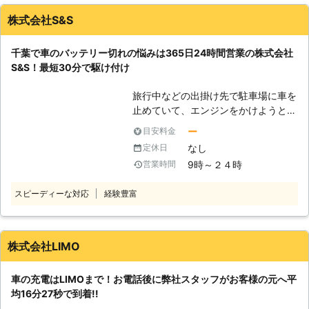
様の元に伺います。 足立区内なら最
けることができるのです。 また最短
株式会社S&S
短15分で伺いスピード解決できます
30分で対応できるので、バッテリー
よ！近郊エリアで車のバッテリー上が
のトラブルに迅速に解決して、車を走
千葉で車のバッテリー切れの悩みは365日24時間営業の株式会社
りにお困りのときにはご連絡くださ
らせることが可能です。お客様がすぐ
S&S！最短30分で駆け付け
い。
にでも運転ができる状況になるように
努めさせていただきますので、車のバ
旅行中などの出掛け先で駐車場に車を
ッテリーが上がった時はぜひ弊社をご
止めていて、エンジンをかけようとし
利用くださいませ。
たときにエンジンがかからなくて焦っ
ー
目安料金
ていませんか？エンジンがかからない
なし
定休日
ときは、車の充電が切れているかもし
9時～２４時
営業時間
れません。 充電切れの原因は、カー
ナビや車のライトなどのつけっぱなし
スピーディーな対応
経験豊富
です。例えば、東京ディズニーランド
などの旅行が楽しみすぎてエンジンだ
けを切り、カーナビや車のライトの消
し忘れが起きる……なんてことも。 し
株式会社LIMO
かし、人間は誰しもうっかりすること
はあります。まずは早く車を動かせる
車の充電はLIMOまで！お電話後に弊社スタッフがお客様の元へ平
ように、バッテリーの充電を復活させ
均16分27秒で到着!!
てエンジンがかかるようにしましょ