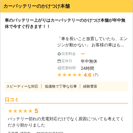
します。 受付も24時間365日おこな
カーバッテリーのかけつけ本舗
っておりますので、バッテリー上がり
に困っていらっしゃる方はぜひ当社に
車のバッテリー上がりはカーバッテリーのかけつけ本舗が年中無
お問い合わせください。
休で今すぐ行きます！！
「車を長いこと放置していたら、エン
ジンが動かない」 お客様の車はもし
かしたら、バッテリー上がりを起こし
ー
目安料金
ているかもしれません。車は放ってお
年中無休
定休日
いても自然放電をおこなっているの
24時間
営業時間
で、勝手にバッテリー内の電気は消耗
★★★★★
4.6
（7）
していきます。そのため、長いこと車
を動かしていないと、エンジンを動か
スピーディーな対応
低価格で丁寧な仕事
経験豊富
せるだけの電力が無くなってしまうの
です。 もしバッテリーが上がってし
口コミ
まって動かない車は、「ライフ&テク
ノロジーズ」におまかせください。
5
★★★★★
●バッテリー上がりが起きるのにはこ
バッテリー切れの充電対応だけでなく原因についても考えてく
んな原因がある 車の放置だけではな
ださり助かりました
く、バッテリー上がりにはさまざまな
原因があります。下記に紹介していき