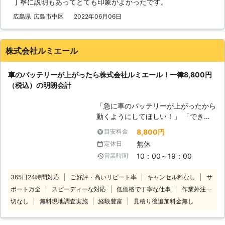
丁寧に説明もあってとても印象がよかったです。
てしまったからです。車のエンジンは
バッテリー内の電気を利用して動きだ
広島県
広島市中区
2022年06月06日
すので、バッテリー内の電気がなくな
ってしまうと、車は動かなくなりま
す。 またエンジンだけではなくカー
株式会社ルミエール
ナビやオーディオといった、電気を利
用する電装部品もバッテリー切れによ
車のバッテリーが上がったら株式会社ルミエール！一律8,800円
って動かなくなってしまいます。
（税込）の明朗会計
●24時間365日で対応可能！突然の事
態にも安心して作業を依頼することが
「急に車のバッテリーが上がったから
できます 車のバッテリーが上がって
動くようにしてほしい！」 「できる
しまったことに気づくのは、車を運転
だけ安く・早くジャンプスタートして
しようとしたけれどうんともすんとも
8,800円
目安料金
くれる業者を探している」 そんなと
動かないときです。実際に運転をしよ
無休
定休日
きは株式会社ルミエールにお任せくだ
うとしたその瞬間に気が付くので、時
10：00～19：00
営業時間
さい！ 車が動かないお客様のもとに
間的に余裕がないことも多いでしょ
駆けつけて、ジャンプスタートでエン
う。 そんなときこそ、弊社「株式会
365日24時間対応
ご好評・高いリピート率
キャンセル料なし
サ
ジンがかかるようお手伝い！突然のバ
社クイックキャット」の出番です！弊
ポート万全
スピーディーな対応
低価格で丁寧な仕事
作業外注一
ッテリー上がりでお困りのところを解
社は、24時間365日対応していま
決します。 国産乗用車の対応のみに
切なし
無料現地調査実施
経験豊富
見積り後追加料金無し
す。毎日いつでもお客様のご依頼に備
限定することで低価格を実現し、出張
えて準備しているからこそ、お客様か
費無料の一律8,800円（税込）でお客
らご連絡があったときに迅速に駆けつ