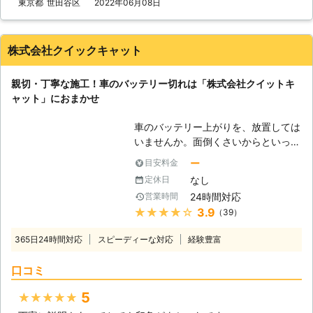
東京都
世田谷区
2022年06月08日
開始いたします。 お見積り後の追加
料金は発生しませんのでご安心くださ
い。 出張無料となります。お気軽に
株式会社クイックキャット
お問い合わせ下さい。
親切・丁寧な施工！車のバッテリー切れは「株式会社クイットキ
ャット」におまかせ
車のバッテリー上がりを、放置しては
いませんか。面倒くさいからといって
バッテリー上がりを放置してしまう
ー
目安料金
と、タンク内のガソリンが固まって詰
なし
定休日
まりを引き起こす恐れがあります。そ
24時間対応
営業時間
のため、車のバッテリー上がりはすぐ
★★★★★
3.9
（39）
にでも解消する必要があるのです。
もしも車のバッテリー切れが起きたと
365日24時間対応
スピーディーな対応
経験豊富
きは、「株式会社クイックキャット」
におまかせください！ ●車のバッテ
口コミ
リーが上がるのは充電がなくなったか
ら 車のバッテリーが上がってしまう
5
★★★★★
のは、バッテリー内の充電が無くなっ