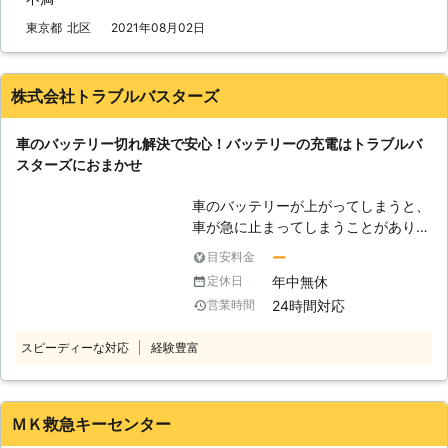
ンドウやラジオなど電装品が動かな
送る用のジャンプスターターもしくは
い」 このような症状が出た際は、車
東京都
北区
2021年08月02日
救護車を用意（以後ジャンプスタータ
のバッテリーが上がってしまっている
ーで統一） ②ジャンプスターターを
可能性があります。 自分でバッテリ
ブースターケーブルでバッテリーに繋
ー上がりの対処をおこなうこともでき
株式会社トラブルバスターズ
ぐ ③ジャンプスターターでバッテリ
ますが、接続箇所や方法を間違えてし
ーにエンジンがかかる程度の電気を送
まうと感電や火災原因にもなるため、
り込む ④エンジンが動き出す 「え、
車のバッテリー切れ解決で安心！バッテリーの充電はトラブルバ
専門の業者に依頼するのがおすすめで
これくらいの作業なら普段から装置を
スターズにおまかせ
す。 私達「有馬株式会社」は、車の
積み込んでおけば自分でもできそ
バッテリー上がりに対応していますの
う……」と思うかもしれません。しか
車のバッテリーが上がってしまうと、
で、安心安全に作業をおこなってほし
し、やりなれていない作業ではケーブ
車が急に止まってしまうことがありま
い際は、私達までお問い合わせくださ
ルをつなぎ間違い、感電してしまうお
す。山の中などの夜道で人があまりい
い。 【関東地方で対応！タイヤのパ
ー
目安料金
それがあるのです。弊社にジャンプス
ないところでバッテリーが上がってし
ンク修理もお任せください】 有馬株
年中無休
定休日
タート作業をご依頼いただければ、お
まうと、いつ復旧できるかわからなく
式会社は、東京都・埼玉県・千葉県・
客様が感電することなく無事にエンジ
24時間対応
営業時間
てとても心細いでしょう。 「できる
神奈川県にて車のバッテリー上がりで
ンをかけることができますよ。 ●年
なら車のバッテリー上がりを少しでも
お困りの方に対応しております。 経
中無休で対応可能！車のバッテリー上
スピーディーな対応
経験豊富
早く復旧させたい……」そんなときこ
験豊富なスタッフが、正しい手順でそ
がりがいつ起こってもいいように待機
そ、「株式会社トラブルバスターズ」
の車に合った電圧で電力を供給し、エ
します 業者に作業を依頼しようと思
にご相談くださいませ！ ●車のバッ
ンジンをかけるお手伝いをいたしま
っても、休業日だったら連絡が取れず
テリーが上がったらとどうなるのか
ＭＫ救急キーセンター
す。 バッテリーの交換時期などお車
に途方に暮れてしまいますよね。車の
バッテリーが切れると、車が動かなく
に関してご相談をご希望のときのもお