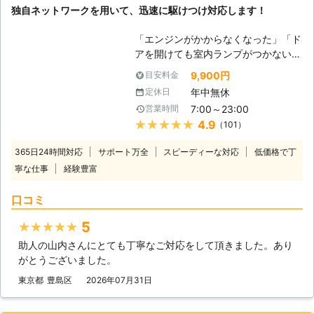
独自ネットワークを用いて、迅速に駆けつけ対応します！
の方法を用いてお客様のお悩みを解決
いたします。 【どんな風にカーバッ
「エンジンがかからなくなった」「ド
テリーの問題を解決するのか？】 弊
アを開けても室内ランプがつかない」
社はジャンプスタートを使ってお客様
バッテリーが上がってしまうと車にこ
のカーバッテリーへ電力を注入しま
9,900円
目安料金
のような症状があらわれます。 バッ
す。ジャンプスタートとは、弊社の自
年中無休
定休日
テリーが上がる＝バッテリーに蓄電さ
動車を使ってお客様のバッテリーと接
7:00～23:00
営業時間
れている電気がないので車を動かすこ
続することです。 もし、それで解決
★★★★★
4.9
（101）
とができなくなります。 普段は動い
できなかった場合、バッテリーが寿命
ていた車が突然動かなくなっては大変
の可能性があります。そんなときは、
365日24時間対応
サポート万全
スピーディーな対応
低価格で丁
困りますし、慣れていない方はパニッ
車のバッテリーを交換いたしますので
寧な仕事
経験豊富
クにもなりますよね。 ヒリつく不安
ご安心ください。その他にバッテリー
と焦りの中、どの業者に依頼したらい
液の補充などにも対応しています。
口コミ
いのか判断に迷うことと思います。
弊社はこれらのサービスを提供して、
当社には、「困っている人を助ける」
お客様のお悩みや不安を解決すること
5
★★★★★
という経営理念がございます。 社名
を第一に考えています。もし、カーバ
助人の山内さんにとても丁寧なご対応をして頂きました。あり
にも「救急」とありますように、緊急
ッテリーに関するお悩みがありました
がとうございました。
性の高いトラブルにお困りのお客様を
ら、ぜひ弊社までお電話ください。
いち早くお助けしたいという気持ちが
東京都
豊島区
2026年07月31日
あるからこそ、独自のネットワークを
用いてなるべく早く駆けつけ対応いた