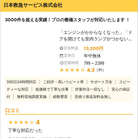
日本救急サービス株式会社
3000件を超える実績！プロの整備スタッフが対応いたします ！
「エンジンがかからなくなった」「ド
アを開けても室内ランプがつかない」
バッテリーが上がってしまうと車にこ
13,200円
目安料金
のような症状があらわれます。 普段
年中無休
定休日
は動いていた車が突然動かなくなって
7時～23時
営業時間
は大変困りますし、慣れていない方は
★★★★★
4.3
（91）
パニックにもなりますよね。 ヒリつ
く不安と焦りの中、どの業者に依頼し
365日24時間対応
ご好評・高いリピート率
サポート万全
スピー
たらいいのか判断に迷うことと思いま
ディーな対応
低価格で丁寧な仕事
作業外注一切なし
安心の保証
す。 そんな時には、日本救急サービ
付
無料現地調査実施
経験豊富
ス(株)までご連絡ください。お客様の
見積り後追加料金無し
もとに最短で駆けつけます。 到着後
口コミ
には車の状態を確認させていただいた
うえで、バッテリー上がりの原因や車
4
★★★★★
の状態、解決するための作業内容や料
金についてご説明させていただき、お
丁寧な対応だった
客様にご納得いただいたうえで作業を