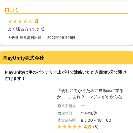
を万全にして待機しています。だから
秒でお客さまの元へ駆け付けることで
こそ、最短30分で駆け付けることが
口コミ
す。弊社は10万件以上の実績を積ん
可能なのです。 お客様のもとへ最短
できたからこそ、どのルートを使えば
で駆け付けることで、損なった観光気
4
★★★★★
最短でお客様の元にいけるか見極める
分やイライラなどのストレスを最小限
よく喋る方でした笑
ことができます。 例えば、同じこと
に抑えることができますよ。 さらに
を何度も反復すると、作業内容を覚え
大分県
速見郡日出町
2022年06月06日
株式会社S&Sは365日24時間対応して
てすぐに答えを出せるようになります
います。 深夜や祝日、元旦などの時
よね。弊社も、多くのお客様のもとへ
間帯に車のバッテリーが切れてしまっ
駆けつけるときに何度も道を検索し車
ても、弊社ならいつでも対応すること
PlayUnity株式会社
を走らせて参りました。だからこそ、
ができるので、お客様の「目的地に行
平均16分27秒でお客様の元へ駆けつ
けなくなるかも……」という問題を解
PlayUnityは車のバッテリー上がりで連絡いただき最短5分で駆け
けられるようになったのです。 この
消いたします。 もしも車のバッテリ
付けます！
時間で駆け付けることによって、お客
ーが切れたら株式会社S&Sまで！弊社
様は仕事の遅刻などのトラブルを軽減
がお客様により良い快適な旅行ライフ
「会社に向かうために自動車に乗る
することができます。もしも車のエン
や快適で明るいカーライフを提供いた
か……。あれ？エンジンがかからな
ジンが止まった場合、弊社までご連絡
します。
い！」 出勤前に車が動かないと、焦
くださいませ。連絡後、弊社スタッフ
ー
目安料金
りますよね。当たり前のように動くと
がお客様の元へ駆けつけて車のバッテ
年中無休
定休日
思っていたので、今から電車で会社に
リーを充電させていただきます。
8：00～18：00
営業時間
行こうにも、遅刻してしまうかもしれ
★★★★★
4.6
（8）
ません。「どうせ遅刻するなら、車が