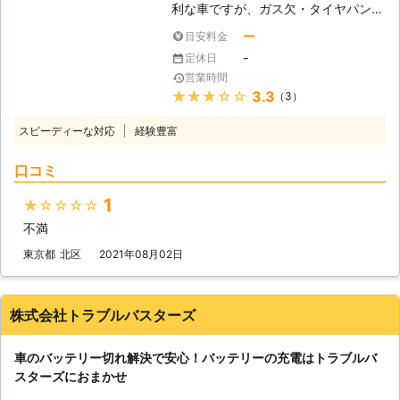
利な車ですが、ガス欠・タイヤパン
がりの原因となる、事象です。「あ
ク・バッテリー上がりなど、車に関す
っ！これが原因かも！」という例は、
ー
目安料金
るトラブルは多いです。 その中でも
ありましたでしょうか。このような状
-
定休日
車のバッテリー上がりに関する問題
況を避けるためにも、参考にしてみて
営業時間
は、依頼数の最も多いトラブルです。
くださいませ。 ●ジャンプスタート
★★★★★
3.3
（3）
外出先で突然エンジンが動かなくなっ
による復旧！適切な作業で迅速に車を
て立ち往生してしまう方もいます。
動かします 弊社はお客様の車を、ジ
スピーディーな対応
経験豊富
急にそのようなトラブルが発生してし
ャンプスタートという手法を使って動
まっては焦ってしまいますよね。
けるようにします。ジャンプスタート
口コミ
「セルモーターが動かずエンジンが掛
とは、車にエンジンを動かす程度の電
からない」 「ヘッドライトやハザー
力を送りこむ作業です。作業手順は以
1
★★★★★
ドランプが点かない」 「パワーウィ
下の通りです。 ・作業手順 ①電気を
不満
ンドウやラジオなど電装品が動かな
送る用のジャンプスターターもしくは
い」 このような症状が出た際は、車
東京都
北区
2021年08月02日
救護車を用意（以後ジャンプスタータ
のバッテリーが上がってしまっている
ーで統一） ②ジャンプスターターを
可能性があります。 自分でバッテリ
ブースターケーブルでバッテリーに繋
ー上がりの対処をおこなうこともでき
株式会社トラブルバスターズ
ぐ ③ジャンプスターターでバッテリ
ますが、接続箇所や方法を間違えてし
ーにエンジンがかかる程度の電気を送
まうと感電や火災原因にもなるため、
り込む ④エンジンが動き出す 「え、
車のバッテリー切れ解決で安心！バッテリーの充電はトラブルバ
専門の業者に依頼するのがおすすめで
これくらいの作業なら普段から装置を
スターズにおまかせ
す。 私達「有馬株式会社」は、車の
積み込んでおけば自分でもできそ