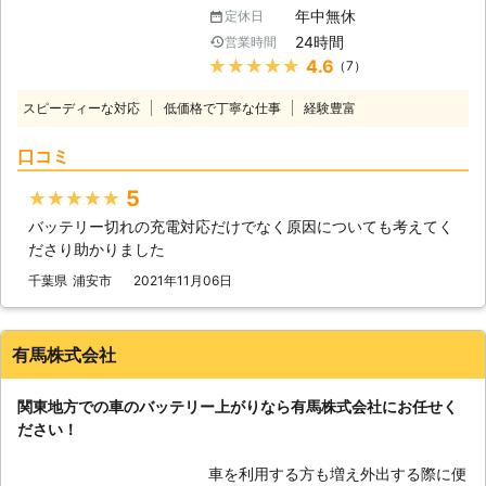
ているかもしれません。車は放ってお
年中無休
定休日
いても自然放電をおこなっているの
24時間
営業時間
で、勝手にバッテリー内の電気は消耗
★★★★★
4.6
（7）
していきます。そのため、長いこと車
を動かしていないと、エンジンを動か
スピーディーな対応
低価格で丁寧な仕事
経験豊富
せるだけの電力が無くなってしまうの
です。 もしバッテリーが上がってし
口コミ
まって動かない車は、「ライフ&テク
ノロジーズ」におまかせください。
5
★★★★★
●バッテリー上がりが起きるのにはこ
バッテリー切れの充電対応だけでなく原因についても考えてく
んな原因がある 車の放置だけではな
ださり助かりました
く、バッテリー上がりにはさまざまな
原因があります。下記に紹介していき
千葉県
浦安市
2021年11月06日
ますので、思いあたる例がありました
らご参考くださいませ。 ①ライトの
つけっぱなしによる、電力消費 ②マ
有馬株式会社
イナス20℃以下の気温による、バッ
テリーの性能低下 ③エンジンを止め
関東地方での車のバッテリー上がりなら有馬株式会社にお任せく
た状態でエアコンを使いすぎてしまっ
ださい！
た ④半ドアで室内灯がついたまま
⑤バッテリー液が不足していた ⑥バ
車を利用する方も増え外出する際に便
ッテリーの劣化 上記がバッテリー上