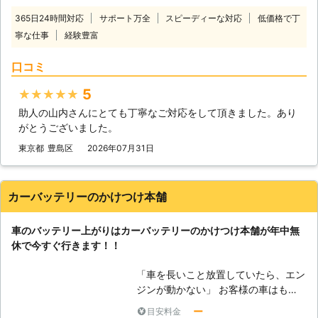
ていた車が突然動かなくなっては大変
の可能性があります。そんなときは、
365日24時間対応
サポート万全
スピーディーな対応
低価格で丁
困りますし、慣れていない方はパニッ
車のバッテリーを交換いたしますので
寧な仕事
経験豊富
クにもなりますよね。 ヒリつく不安
ご安心ください。その他にバッテリー
と焦りの中、どの業者に依頼したらい
液の補充などにも対応しています。
口コミ
いのか判断に迷うことと思います。
弊社はこれらのサービスを提供して、
当社には、「困っている人を助ける」
お客様のお悩みや不安を解決すること
5
★★★★★
という経営理念がございます。 社名
を第一に考えています。もし、カーバ
助人の山内さんにとても丁寧なご対応をして頂きました。あり
にも「救急」とありますように、緊急
ッテリーに関するお悩みがありました
がとうございました。
性の高いトラブルにお困りのお客様を
ら、ぜひ弊社までお電話ください。
いち早くお助けしたいという気持ちが
東京都
豊島区
2026年07月31日
あるからこそ、独自のネットワークを
用いてなるべく早く駆けつけ対応いた
します。 受付も24時間365日おこな
カーバッテリーのかけつけ本舗
っておりますので、バッテリー上がり
に困っていらっしゃる方はぜひ当社に
車のバッテリー上がりはカーバッテリーのかけつけ本舗が年中無
お問い合わせください。
休で今すぐ行きます！！
「車を長いこと放置していたら、エン
ジンが動かない」 お客様の車はもし
かしたら、バッテリー上がりを起こし
ー
目安料金