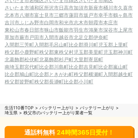
さいたま市岩槻区
さいたま市緑区
さいたま市南区
さいたま市浦和区
所沢市
日高市
加須市
新座市
桶川市
久喜市
北本市
八潮市
富士見市
三郷市
蓮田市
坂戸市
幸手市
鶴ヶ島市
吉川市
ふじみ野市
白岡市
和光市
志木市
朝霞市
本庄市
東松山市
春日部市
狭山市
飯能市
羽生市
鴻巣市
深谷市
上尾市
草加市
蕨市
戸田市
入間市
越谷市
北足立郡伊奈町
入間郡三芳町
入間郡毛呂山町
比企郡滑川町
児玉郡上里町
秩父郡小鹿野町
秩父郡東秩父村
児玉郡美里町
児玉郡神川町
北葛飾郡松伏町
北葛飾郡杉戸町
大里郡寄居町
南埼玉郡宮代町
比企郡川島町
比企郡吉見町
比企郡嵐山町
比企郡鳩山町
比企郡ときがわ町
秩父郡横瀬町
入間郡越生町
秩父郡皆野町
秩父郡長瀞町
比企郡小川町
生活110番TOP
バッテリー上がり
バッテリー上がり
埼玉県
秩父市のバッテリー上がり業者一覧
通話料無料
24時間365日受付！