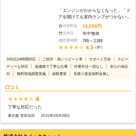
「エンジンがかからなくなった」「ド
アを開けても室内ランプがつかない」
バッテリーが上がってしまうと車にこ
13,200円
目安料金
のような症状があらわれます。 普段
年中無休
定休日
は動いていた車が突然動かなくなって
7時～23時
営業時間
は大変困りますし、慣れていない方は
★★★★★
4.3
（91）
パニックにもなりますよね。 ヒリつ
く不安と焦りの中、どの業者に依頼し
365日24時間対応
ご好評・高いリピート率
サポート万全
スピー
たらいいのか判断に迷うことと思いま
ディーな対応
低価格で丁寧な仕事
作業外注一切なし
安心の保証
す。 そんな時には、日本救急サービ
付
無料現地調査実施
経験豊富
ス(株)までご連絡ください。お客様の
見積り後追加料金無し
もとに最短で駆けつけます。 到着後
口コミ
には車の状態を確認させていただいた
うえで、バッテリー上がりの原因や車
4
★★★★★
の状態、解決するための作業内容や料
金についてご説明させていただき、お
丁寧な対応だった
客様にご納得いただいたうえで作業を
東京都
世田谷区
2022年06月08日
開始いたします。 お見積り後の追加
料金は発生しませんのでご安心くださ
い。 出張無料となります。お気軽に