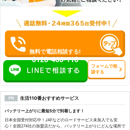
無料で電話相談する!
0120-466-110
フォーム
で
相
談
する
生活110番おすすめサービス
PR
バッテリー上がりに最短5分で到着します！
日本全国受付対応中！JAFなどのロードサービス未加入でも安
心！全国274社の加盟店だから、バッテリー上がりにどんな場所で