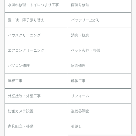
水漏れ修理・トイレつまり工事
雨漏り修理
畳・襖・障子張り替え
バッテリー上がり
ハウスクリーニング
消臭・脱臭
エアコンクリーニング
ペット火葬・葬儀
パソコン修理
家具修理
屋根工事
解体工事
外壁塗装・外壁工事
リフォーム
防犯カメラ設置
盗聴器調査
家具組立・移動
引越し