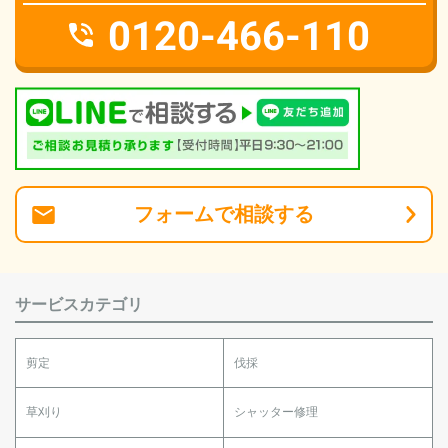
0120-466-110
フォーム
で
相談
する
サービスカテゴリ
剪定
伐採
草刈り
シャッター修理