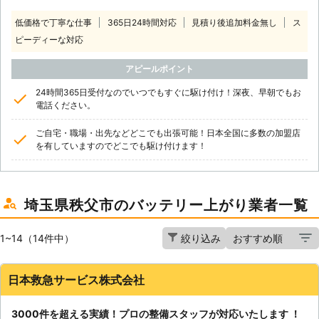
低価格で丁寧な仕事
365日24時間対応
見積り後追加料金無し
ス
ピーディーな対応
アピールポイント
24時間365日受付なのでいつでもすぐに駆け付け！深夜、早朝でもお
電話ください。
ご自宅・職場・出先などどこでも出張可能！日本全国に多数の加盟店
を有していますのでどこでも駆け付けます！
埼玉県秩父市のバッテリー上がり業者一覧
1~14（14件中）
絞り込み
日本救急サービス株式会社
3000件を超える実績！プロの整備スタッフが対応いたします ！