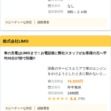
ていませんか？エンジンがかからない
を実施し、お客様の安全なカーライフ
なし
定休日
ときは、車の充電が切れているかもし
をサポート！エンジンルーム内からタ
9時～２４時
営業時間
れません。 充電切れの原因は、カー
イヤ・オイルなどの保安点検、運転席
ナビや車のライトなどのつけっぱなし
での動作確認もおこないます。 バッ
スピーディーな対応
経験豊富
です。例えば、東京ディズニーランド
テリー上がり以外のときでも、気軽に
などの旅行が楽しみすぎてエンジンだ
ご依頼くださいね。
けを切り、カーナビや車のライトの消
し忘れが起きる……なんてことも。 し
株式会社LIMO
かし、人間は誰しもうっかりすること
はあります。まずは早く車を動かせる
車の充電はLIMOまで！お電話後に弊社スタッフがお客様の元へ平
ように、バッテリーの充電を復活させ
均16分27秒で到着!!
てエンジンがかかるようにしましょ
う！もしも車のバッテリーが切れてい
深夜のサービスエリアで車のエンジン
たら、弊社「株式会社S&S」にご依頼
をかけようとしたときに動かないと、
ください！ 【最短30分駆けつけ可
困ってしまいますよね。エンジンがか
能！緊急事態だからこそ365日24時
14,300円
目安料金
からなければ自宅にも帰れない、観光
間迅速に駆けつけます】 株式会社
年中無休
定休日
もできないので八方塞がりです。 そ
S&Sは、千葉県内であれば最短30分
24時間
営業時間
んなときこそ、弊社「LＩMO」がお
でお客さまの元へ駆けつけることがで
★★★★★
4.4
（115）
客様の元へすぐに駆けつけてお助けし
きます。弊社はすぐにお客様の元へ駆
ます！ 弊社の強みは、お客様からお
けつけられるように、工具などの準備
スピーディーな対応
経験豊富
電話をいただいたてから平均16分27