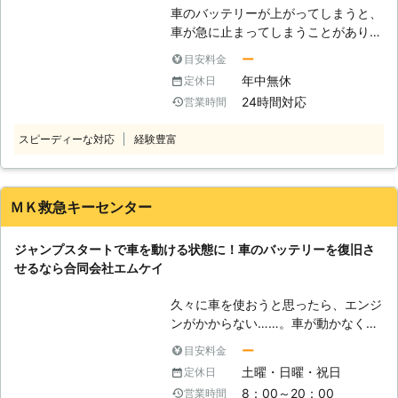
バッテリー上がりに対応していますの
う……」と思うかもしれません。しか
車のバッテリーが上がってしまうと、
で、安心安全に作業をおこなってほし
し、やりなれていない作業ではケーブ
車が急に止まってしまうことがありま
い際は、私達までお問い合わせくださ
ルをつなぎ間違い、感電してしまうお
す。山の中などの夜道で人があまりい
い。 【関東地方で対応！タイヤのパ
ー
目安料金
それがあるのです。弊社にジャンプス
ないところでバッテリーが上がってし
ンク修理もお任せください】 有馬株
年中無休
定休日
タート作業をご依頼いただければ、お
まうと、いつ復旧できるかわからなく
式会社は、東京都・埼玉県・千葉県・
客様が感電することなく無事にエンジ
24時間対応
営業時間
てとても心細いでしょう。 「できる
神奈川県にて車のバッテリー上がりで
ンをかけることができますよ。 ●年
なら車のバッテリー上がりを少しでも
お困りの方に対応しております。 経
中無休で対応可能！車のバッテリー上
スピーディーな対応
経験豊富
早く復旧させたい……」そんなときこ
験豊富なスタッフが、正しい手順でそ
がりがいつ起こってもいいように待機
そ、「株式会社トラブルバスターズ」
の車に合った電圧で電力を供給し、エ
します 業者に作業を依頼しようと思
にご相談くださいませ！ ●車のバッ
ンジンをかけるお手伝いをいたしま
っても、休業日だったら連絡が取れず
テリーが上がったらとどうなるのか
ＭＫ救急キーセンター
す。 バッテリーの交換時期などお車
に途方に暮れてしまいますよね。車の
バッテリーが切れると、車が動かなく
に関してご相談をご希望のときのもお
バッテリー上がりは、お客様の身にい
なってしまいます。車のバッテリーは
任せください。 有馬株式会社では、
ジャンプスタートで車を動ける状態に！車のバッテリーを復旧さ
つ起こるのかわかりません。弊社はお
電気を溜める役割をしていて、この電
車やバイクのパンク修理にも対応可能
せるなら合同会社エムケイ
客様の身にトラブルが起きたときに、
気の力を利用してエンジンを回して車
です。 外出中にタイヤがパンクして
すぐ対応できるよう365日無休で対応
は走っているのです。そのため、バッ
しまい走行できなくなってしまった際
久々に車を使おうと思ったら、エンジ
しております。 「土曜日にちょっと
テリー内の電気が切れてしまうと、車
は、お気軽に私達までご相談くださ
ンがかからない……。車が動かなくな
温泉でも入りに行こうかと思ったら、
を走らせることができなくなってしま
い。 有馬株式会社は車のバッテリー
ってしまうと、予定していた場所に行
車が動かない……しまった！車が半ド
います。 ●バッテリーの充電は自分
ー
目安料金
トラブルや車やバイクのパンクでお困
けずにとても困ります。そのエンジン
アで室内灯がつきっぱなしではない
でおこなうと危険です 「車のバッテ
土曜・日曜・祝日
定休日
りの方に対応している業者です。 東
がかからない原因は、もしかしたらバ
か！」という状況でバッテリー上がり
リーが上がったらすぐに何とかした
8：00～20：00
営業時間
京都府中市に拠点を構えていますの
ッテリー上がりかもしれません。 バ