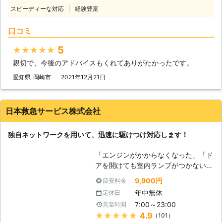
動くようにしてからにしよう！」そん
スピーディーな対応
経験豊富
なときは弊社「PlayUnity」が高速で
お客様の元へ駆けつけて、お助けしま
口コミ
す！ 【最短5分で駆け付けます】 エ
ンジンがかからない場合、多くはバッ
5
★★★★★
テリーが上がってしまっています。弊
親切で、今後のアドバイスもくれてありがたかったです。
社は、多くのスタッフを至る所に配置
しているので、お客様からお電話いた
愛知県
岡崎市
2021年12月21日
だて最短5分で駆け付けバッテリー上
がりを修復いたします。ちなみに平均
到着時間は約30分なので、早く車を
日本救急サービス株式会社
動くようにしたい方にこそご利用いた
だきたいのです。 また到着後、下記
独自ネットワークを用いて、迅速に駆けつけ対応します！
の方法を用いてお客様のお悩みを解決
いたします。 【どんな風にカーバッ
「エンジンがかからなくなった」「ド
テリーの問題を解決するのか？】 弊
アを開けても室内ランプがつかない」
社はジャンプスタートを使ってお客様
バッテリーが上がってしまうと車にこ
のカーバッテリーへ電力を注入しま
9,900円
目安料金
のような症状があらわれます。 バッ
す。ジャンプスタートとは、弊社の自
年中無休
定休日
テリーが上がる＝バッテリーに蓄電さ
動車を使ってお客様のバッテリーと接
7:00～23:00
営業時間
れている電気がないので車を動かすこ
続することです。 もし、それで解決
★★★★★
4.9
（101）
とができなくなります。 普段は動い
できなかった場合、バッテリーが寿命