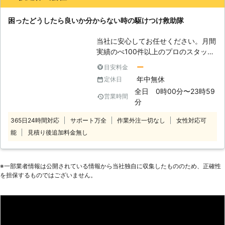
で、お客様に安心していただくことが
その結果、車のバッテリーの電力を使
しい休日に戻れるように努めさせてい
できます。
いすぎると、バッテリー上がりを起こ
ただきます。 ●終わりに 車のエンジ
困ったどうしたら良いか分からない時の駆けつけ救助隊
して車を動かすことができない場合が
ンがかからないという、非常事態。普
あります。 「そろそろ車を出そう。
段から車いじりをしている人なら対応
当社に安心してお任せください。月間
あれ、車が動かないから家に帰れな
できるかもしれませんが、ほとんどの
実績のべ100件以上のプロのスタッフ
い」 こんなとき、できる限り早く対
人はバッテリーを触ったこともないと
が、対応します。
応してほしいもの。そんなときこそ、
ー
目安料金
思います。 エンジンに電気を送り込
株式会社メカドッグにお任せくださ
年中無休
定休日
むときに誤配線をしてしまうと、引火
い。 株式会社メカドッグは、埼玉県
の危険も伴います。「合同会社エムケ
全日 0時00分〜23時59
営業時間
さいたま市を中心とした地域にお住ま
イ」に頼んでいただけたら、安全にバ
分
いのお客様に車のバッテリー上がりの
ッテリーに電気を送らせていただきま
対処や、車検・整備などの車に関する
365日24時間対応
サポート万全
作業外注一切なし
女性対応可
すので、ぜひご利用くださいませ。
お困りごとのご相談を承っている自動
能
見積り後追加料金無し
車販売店です。 【株式会社メカドッ
グのここが強み！】 弊社の強みは、
関東運輸局の自動車整備事業の認証工
※⼀部業者情報は公開されている情報から当社独⾃に収集したもののため、正確性
場であるということ。地方運輸局から
を担保するものではございません。
の認証は、一定の基準を満たした整備
技術や設備などを有していなければ認
証がおりないとされています。地方運
輸局に認証された工場であるからこ
そ、車のバッテリートラブルの症状を