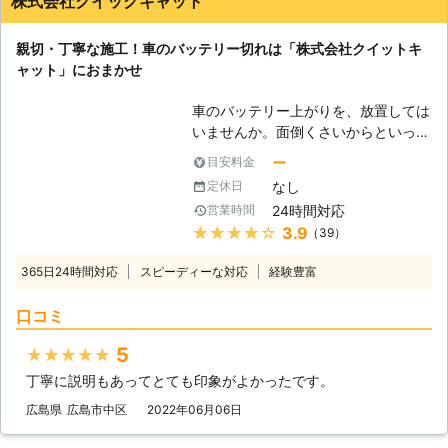
株式会社クイックキャット
お問い合わせ下さい。
親切・丁寧な施工！車のバッテリー切れは「株式会社クイットキ
ャット」におまかせ
車のバッテリー上がりを、放置しては
いませんか。面倒くさいからといって
バッテリー上がりを放置してしまう
ー
目安料金
と、タンク内のガソリンが固まって詰
なし
定休日
まりを引き起こす恐れがあります。そ
24時間対応
営業時間
のため、車のバッテリー上がりはすぐ
★★★★★
3.9
（39）
にでも解消する必要があるのです。
もしも車のバッテリー切れが起きたと
365日24時間対応
スピーディーな対応
経験豊富
きは、「株式会社クイックキャット」
におまかせください！ ●車のバッテ
口コミ
リーが上がるのは充電がなくなったか
ら 車のバッテリーが上がってしまう
5
★★★★★
のは、バッテリー内の充電が無くなっ
丁寧に説明もあってとても印象がよかったです。
てしまったからです。車のエンジンは
バッテリー内の電気を利用して動きだ
広島県
広島市中区
2022年06月06日
すので、バッテリー内の電気がなくな
ってしまうと、車は動かなくなりま