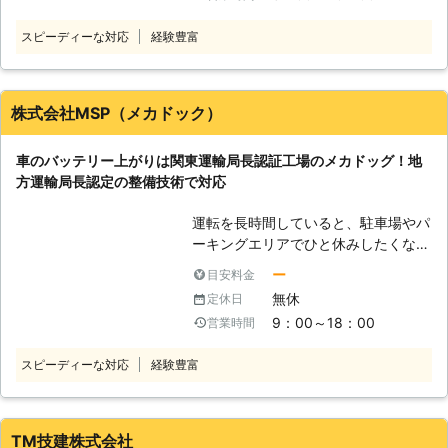
で困ったときは、ぜひ弊社のことを思
い」と思う方もいるでしょう。しか
で、お困りの際はご連絡ください。
ッテリーが上がったときには、まずは
い出していただければ幸いです。 上
し、バッテリーの充電を知識がないま
スピーディーな対応
経験豊富
エンジンがかかるだけの電力を車に送
記のような方法で、弊社はお客様のバ
まおこなうと、命の危険にさらされる
り込む必要があります。車はエンジン
ッテリー上がりの復旧に力添えをさせ
おそれもあるのです。 車のバッテリ
が付いて走りだしてしまえば、自動的
ていただいています。お客様は愛車が
ー上がりは、市販のポータブルバッテ
に充電される構造になっているからで
急に動かなくなってしまい、気が動転
株式会社MSP（メカドック）
リーを使うことで充電できます。この
す。 しかし、車のバッテリー上がり
していらっしゃると思います。我々は
ポータブルバッテリーで充電をするた
から復旧させるのは、しっかりとした
少しでも早く車を動かせるようにし
めには車のバッテリーにつなげる必要
車のバッテリー上がりは関東運輸局長認証工場のメカドッグ！地
車の知識がないと感電してしまうおそ
て、お客様が元の生活に戻れるように
があります。しかし、この接続の順番
方運輸局長認定の整備技術で対応
れが……。車のバッテリー充電をする
努めさせていただきますので、気軽に
を間違えてしまうと、引火して爆発を
ためにエンジンをかけるなら、「合同
ご相談くださいませ。
引き起こしてしまうことがあるので
運転を長時間していると、駐車場やパ
会社エムケイ」におまかせください。
す。 安全にバッテリー充電をするた
ーキングエリアでひと休みしたくなる
●地域密着で迅速対応可能！ 目的地
めにも、不用意に自分で作業をせずプ
方も多くいらっしゃるのではないでし
に早く向かうためにも、車を早く動け
ー
目安料金
ロに依頼しましょう。 ●出張対応が
ょうか。車を停めて、カーステレオで
るようにしたいですよね。弊社は埼玉
無休
定休日
可能！出先のバッテリー切れにも対応
音楽を聴きながら飲み物を飲んで休憩
県に、住所を置いています。埼玉県内
可能！ 弊社は無料で、電話相談と出
9：00～18：00
営業時間
する時間は運転の合間の癒しのひとと
はよく作業で移動をしているので、道
張対応をおこなっています。そのた
きといえますよね。しかし、エンジン
に迷うことなくお客様のもとに向かう
め、運転中や出先のバッテリー切れに
スピーディーな対応
経験豊富
を止めたまま、カーステレオやライト
ことが可能です。 もし休みの日のド
も臨機応変に対応することが可能で
などの車内の設備を長時間使いっぱな
ライブで急に車が動かなくなってしま
す。もし運転中にバッテリーが上がっ
しにしていると、車のバッテリーに蓄
ったら、楽しい気分が台無しですよ
てしまっても気軽に相談ができるの
えられた電力を消費してしまいます。
TM技建株式会社
ね。弊社はお客様がなるべく早く、楽