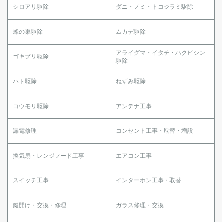
シロアリ駆除
ダニ・ノミ・トコジラミ駆除
蜂の巣駆除
ムカデ駆除
アライグマ・イタチ・ハクビシン
ゴキブリ駆除
駆除
ハト駆除
ねずみ駆除
コウモリ駆除
アンテナ工事
漏電修理
コンセント工事・取替・増設
換気扇・レンジフード工事
エアコン工事
スイッチ工事
インターホン工事・取替
鍵開け・交換・修理
ガラス修理・交換