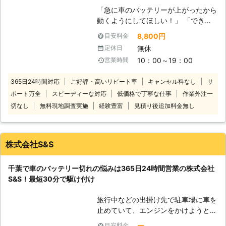
お客様の元に出張し、エンジン始動
らせることが可能です。お客様がすぐ
「急に車のバッテリーが上がったから
（ジャンプスタート）をおこないま
にでも運転ができる状況になるように
動くようにしてほしい！」 「できる
す！ご相談から受け付けていますので
努めさせていただきますので、車のバ
だけ安く・早くジャンプスタートして
「これってバッテリー上がり？」とい
8,800円
目安料金
ッテリーが上がった時はぜひ弊社をご
くれる業者を探している」 そんなと
うときはご連絡ください。 ●対応地
無休
定休日
利用くださいませ。
きは株式会社ルミエールにお任せくだ
域は出張費無料！6,000円から対応
10：00～19：00
営業時間
さい！ 車が動かないお客様のもとに
東京都八王子市に拠点をおき都内から
駆けつけて、ジャンプスタートでエン
神奈川・埼玉・山梨（一部）まで対応
365日24時間対応
ご好評・高いリピート率
キャンセル料なし
サ
ジンがかかるようお手伝い！突然のバ
しており、出張費無料です。 車のバ
ポート万全
スピーディーな対応
低価格で丁寧な仕事
作業外注一
ッテリー上がりでお困りのところを解
ッテリー上がり対処は6,000円から対
決します。 国産乗用車の対応のみに
切なし
無料現地調査実施
経験豊富
見積り後追加料金無し
応していますので「料金の目安がなく
限定することで低価格を実現し、出張
て不安」という心配もありません。営
費無料の一律8,800円（税込）でお客
業時間外や対応地域外でも対応できま
様の元に伺います。 足立区内なら最
すので、ご依頼お待ちしています。
株式会社S&S
短15分で伺いスピード解決できます
●車の出張点検にも対応！短時間でも
よ！近郊エリアで車のバッテリー上が
しっかり点検 当店は普段、車の出張
千葉で車のバッテリー切れの悩みは365日24時間営業の株式会社
りにお困りのときにはご連絡くださ
点検や車内・外のクリーニングを承っ
S&S！最短30分で駆け付け
い。
ています。「しばらく乗っていないか
ら、一度プロに見てほしい」「最近車
旅行中などの出掛け先で駐車場に車を
の調子が悪いから、うちまで点検に来
止めていて、エンジンをかけようとし
てくれないかな」そんなときはお任せ
たときにエンジンがかからなくて焦っ
ください。 短時間でもしっかり点検
ー
目安料金