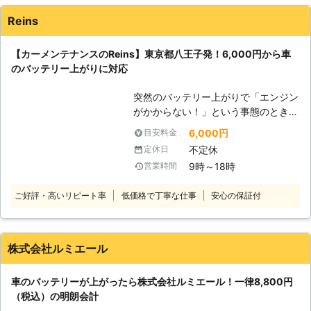
す。 またエンジンだけではなくカー
Reins
ナビやオーディオといった、電気を利
用する電装部品もバッテリー切れによ
【カーメンテナンスのReins】東京都八王子発！6,000円から車
って動かなくなってしまいます。
のバッテリー上がりに対応
●24時間365日で対応可能！突然の事
態にも安心して作業を依頼することが
突然のバッテリー上がりで「エンジン
できます 車のバッテリーが上がって
がかからない！」という事態のとき、
しまったことに気づくのは、車を運転
頼れる業者を知っていると安心です。
しようとしたけれどうんともすんとも
6,000円
目安料金
普段は車の出張点検やクリーニングを
動かないときです。実際に運転をしよ
不定休
定休日
おこなうReinsですが、都内から神奈
うとしたその瞬間に気が付くので、時
9時～18時
営業時間
川・埼玉まで車のバッテリー上がりに
間的に余裕がないことも多いでしょ
対応しています。急なトラブル時には
う。 そんなときこそ、弊社「株式会
ご好評・高いリピート率
低価格で丁寧な仕事
安心の保証付
ご連絡ください！ ●バッテリー上が
社クイックキャット」の出番です！弊
りに駆けつけ！エンジン始動サポート
社は、24時間365日対応していま
・ライトをつけっぱなしにした ・車
す。毎日いつでもお客様のご依頼に備
に数か月乗っていなかった ・バッテ
えて準備しているからこそ、お客様か
株式会社ルミエール
リーが古くなってしまった このよう
らご連絡があったときに迅速に駆けつ
なとき、車のバッテリー上がりが起こ
けることができるのです。 また最短
車のバッテリーが上がったら株式会社ルミエール！一律8,800円
りやすいです。エンジンが動かず困っ
30分で対応できるので、バッテリー
（税込）の明朗会計
たときには、当店にお任せください。
のトラブルに迅速に解決して、車を走