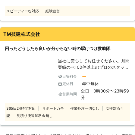
はよく作業で移動をしているので、道
張対応をおこなっています。そのた
きといえますよね。しかし、エンジン
に迷うことなくお客様のもとに向かう
め、運転中や出先のバッテリー切れに
スピーディーな対応
経験豊富
を止めたまま、カーステレオやライト
ことが可能です。 もし休みの日のド
も臨機応変に対応することが可能で
などの車内の設備を長時間使いっぱな
ライブで急に車が動かなくなってしま
す。もし運転中にバッテリーが上がっ
しにしていると、車のバッテリーに蓄
ったら、楽しい気分が台無しですよ
てしまっても気軽に相談ができるの
えられた電力を消費してしまいます。
TM技建株式会社
ね。弊社はお客様がなるべく早く、楽
で、お客様に安心していただくことが
その結果、車のバッテリーの電力を使
しい休日に戻れるように努めさせてい
できます。
いすぎると、バッテリー上がりを起こ
ただきます。 ●終わりに 車のエンジ
困ったどうしたら良いか分からない時の駆けつけ救助隊
して車を動かすことができない場合が
ンがかからないという、非常事態。普
あります。 「そろそろ車を出そう。
段から車いじりをしている人なら対応
当社に安心してお任せください。月間
あれ、車が動かないから家に帰れな
できるかもしれませんが、ほとんどの
実績のべ100件以上のプロのスタッフ
い」 こんなとき、できる限り早く対
人はバッテリーを触ったこともないと
が、対応します。
応してほしいもの。そんなときこそ、
ー
目安料金
思います。 エンジンに電気を送り込
株式会社メカドッグにお任せくださ
年中無休
定休日
むときに誤配線をしてしまうと、引火
い。 株式会社メカドッグは、埼玉県
の危険も伴います。「合同会社エムケ
全日 0時00分〜23時59
営業時間
さいたま市を中心とした地域にお住ま
イ」に頼んでいただけたら、安全にバ
分
いのお客様に車のバッテリー上がりの
ッテリーに電気を送らせていただきま
対処や、車検・整備などの車に関する
365日24時間対応
サポート万全
作業外注一切なし
女性対応可
すので、ぜひご利用くださいませ。
お困りごとのご相談を承っている自動
能
見積り後追加料金無し
車販売店です。 【株式会社メカドッ
グのここが強み！】 弊社の強みは、
関東運輸局の自動車整備事業の認証工