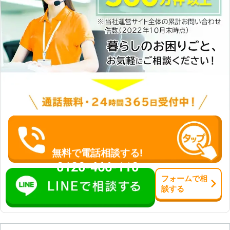
無料で電話相談する!
0120-466-110
フォーム
で
相
談
する