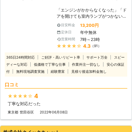
「エンジンがかからなくなった」「ド
アを開けても室内ランプがつかない」
バッテリーが上がってしまうと車にこ
13,200円
目安料金
のような症状があらわれます。 普段
年中無休
定休日
は動いていた車が突然動かなくなって
7時～23時
営業時間
は大変困りますし、慣れていない方は
★★★★★
4.3
（91）
パニックにもなりますよね。 ヒリつ
く不安と焦りの中、どの業者に依頼し
365日24時間対応
ご好評・高いリピート率
サポート万全
スピー
たらいいのか判断に迷うことと思いま
ディーな対応
低価格で丁寧な仕事
作業外注一切なし
安心の保証
す。 そんな時には、日本救急サービ
付
無料現地調査実施
経験豊富
ス(株)までご連絡ください。お客様の
見積り後追加料金無し
もとに最短で駆けつけます。 到着後
口コミ
には車の状態を確認させていただいた
うえで、バッテリー上がりの原因や車
4
★★★★★
の状態、解決するための作業内容や料
金についてご説明させていただき、お
丁寧な対応だった
客様にご納得いただいたうえで作業を
東京都
世田谷区
2022年06月08日
開始いたします。 お見積り後の追加
料金は発生しませんのでご安心くださ
い。 出張無料となります。お気軽に