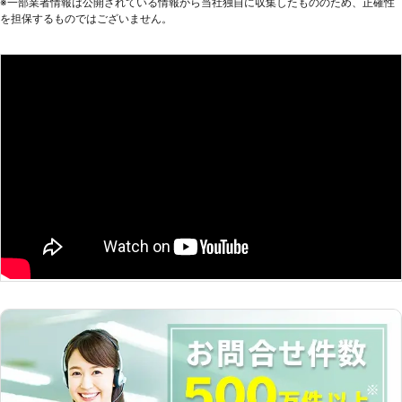
※⼀部業者情報は公開されている情報から当社独⾃に収集したもののため、正確性
場であるということ。地方運輸局から
を担保するものではございません。
の認証は、一定の基準を満たした整備
技術や設備などを有していなければ認
証がおりないとされています。地方運
輸局に認証された工場であるからこ
そ、車のバッテリートラブルの症状を
見極めて適切な技術で復旧作業をおこ
なえるのです。 株式会社メカドッグ
の整備技術で、お客様のお車が快適に
走行できるお手伝いをぜひさせてくだ
さいませ。