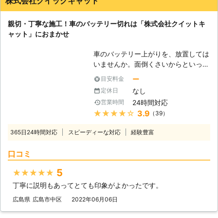
株式会社クイックキャット
お問い合わせ下さい。
親切・丁寧な施工！車のバッテリー切れは「株式会社クイットキ
ャット」におまかせ
車のバッテリー上がりを、放置しては
いませんか。面倒くさいからといって
バッテリー上がりを放置してしまう
ー
目安料金
と、タンク内のガソリンが固まって詰
なし
定休日
まりを引き起こす恐れがあります。そ
24時間対応
営業時間
のため、車のバッテリー上がりはすぐ
★★★★★
3.9
（39）
にでも解消する必要があるのです。
もしも車のバッテリー切れが起きたと
365日24時間対応
スピーディーな対応
経験豊富
きは、「株式会社クイックキャット」
におまかせください！ ●車のバッテ
口コミ
リーが上がるのは充電がなくなったか
ら 車のバッテリーが上がってしまう
5
★★★★★
のは、バッテリー内の充電が無くなっ
丁寧に説明もあってとても印象がよかったです。
てしまったからです。車のエンジンは
バッテリー内の電気を利用して動きだ
広島県
広島市中区
2022年06月06日
すので、バッテリー内の電気がなくな
ってしまうと、車は動かなくなりま