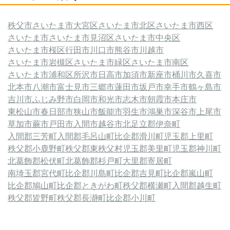
秩父市
さいたま市大宮区
さいたま市北区
さいたま市西区
さいたま市
さいたま市見沼区
さいたま市中央区
さいたま市桜区
行田市
川口市
熊谷市
川越市
さいたま市岩槻区
さいたま市緑区
さいたま市南区
さいたま市浦和区
所沢市
日高市
加須市
新座市
桶川市
久喜市
北本市
八潮市
富士見市
三郷市
蓮田市
坂戸市
幸手市
鶴ヶ島市
吉川市
ふじみ野市
白岡市
和光市
志木市
朝霞市
本庄市
東松山市
春日部市
狭山市
飯能市
羽生市
鴻巣市
深谷市
上尾市
草加市
蕨市
戸田市
入間市
越谷市
北足立郡伊奈町
入間郡三芳町
入間郡毛呂山町
比企郡滑川町
児玉郡上里町
秩父郡小鹿野町
秩父郡東秩父村
児玉郡美里町
児玉郡神川町
北葛飾郡松伏町
北葛飾郡杉戸町
大里郡寄居町
南埼玉郡宮代町
比企郡川島町
比企郡吉見町
比企郡嵐山町
比企郡鳩山町
比企郡ときがわ町
秩父郡横瀬町
入間郡越生町
秩父郡皆野町
秩父郡長瀞町
比企郡小川町