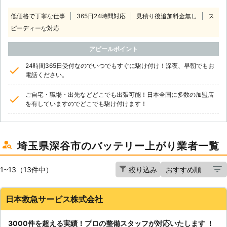
低価格で丁寧な仕事
365日24時間対応
見積り後追加料金無し
ス
ピーディーな対応
アピールポイント
24時間365日受付なのでいつでもすぐに駆け付け！深夜、早朝でもお
電話ください。
ご自宅・職場・出先などどこでも出張可能！日本全国に多数の加盟店
を有していますのでどこでも駆け付けます！
埼玉県深谷市のバッテリー上がり業者一覧
1~13（13件中）
絞り込み
日本救急サービス株式会社
3000件を超える実績！プロの整備スタッフが対応いたします ！