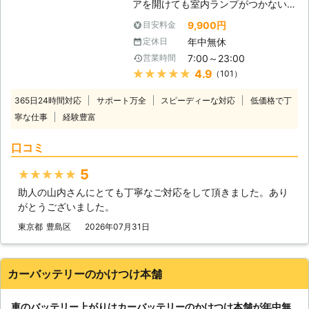
アを開けても室内ランプがつかない」
社はジャンプスタートを使ってお客様
バッテリーが上がってしまうと車にこ
のカーバッテリーへ電力を注入しま
9,900円
目安料金
のような症状があらわれます。 バッ
す。ジャンプスタートとは、弊社の自
年中無休
定休日
テリーが上がる＝バッテリーに蓄電さ
動車を使ってお客様のバッテリーと接
7:00～23:00
営業時間
れている電気がないので車を動かすこ
続することです。 もし、それで解決
★★★★★
4.9
（101）
とができなくなります。 普段は動い
できなかった場合、バッテリーが寿命
ていた車が突然動かなくなっては大変
の可能性があります。そんなときは、
365日24時間対応
サポート万全
スピーディーな対応
低価格で丁
困りますし、慣れていない方はパニッ
車のバッテリーを交換いたしますので
寧な仕事
経験豊富
クにもなりますよね。 ヒリつく不安
ご安心ください。その他にバッテリー
と焦りの中、どの業者に依頼したらい
液の補充などにも対応しています。
口コミ
いのか判断に迷うことと思います。
弊社はこれらのサービスを提供して、
当社には、「困っている人を助ける」
お客様のお悩みや不安を解決すること
5
★★★★★
という経営理念がございます。 社名
を第一に考えています。もし、カーバ
助人の山内さんにとても丁寧なご対応をして頂きました。あり
にも「救急」とありますように、緊急
ッテリーに関するお悩みがありました
がとうございました。
性の高いトラブルにお困りのお客様を
ら、ぜひ弊社までお電話ください。
いち早くお助けしたいという気持ちが
東京都
豊島区
2026年07月31日
あるからこそ、独自のネットワークを
用いてなるべく早く駆けつけ対応いた
します。 受付も24時間365日おこな
カーバッテリーのかけつけ本舗
っておりますので、バッテリー上がり
に困っていらっしゃる方はぜひ当社に
車のバッテリー上がりはカーバッテリーのかけつけ本舗が年中無
お問い合わせください。