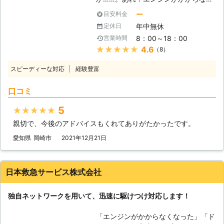
ジンが止まった場合、弊社までご連絡
します。
い！」 出勤前に車が動かないと、焦
くださいませ。連絡後、弊社スタッフ
ー
目安料金
りますよね。当たり前のように動くと
がお客様の元へ駆けつけて車のバッテ
年中無休
定休日
思っていたので、今から電車で会社に
リーを充電させていただきます。
8：00～18：00
営業時間
行こうにも、遅刻してしまうかもしれ
★★★★★
4.6
（8）
ません。「どうせ遅刻するなら、車が
動くようにしてからにしよう！」そん
スピーディーな対応
経験豊富
なときは弊社「PlayUnity」が高速で
お客様の元へ駆けつけて、お助けしま
口コミ
す！ 【最短5分で駆け付けます】 エ
ンジンがかからない場合、多くはバッ
5
★★★★★
テリーが上がってしまっています。弊
親切で、今後のアドバイスもくれてありがたかったです。
社は、多くのスタッフを至る所に配置
しているので、お客様からお電話いた
愛知県
岡崎市
2021年12月21日
だて最短5分で駆け付けバッテリー上
がりを修復いたします。ちなみに平均
到着時間は約30分なので、早く車を
日本救急サービス株式会社
動くようにしたい方にこそご利用いた
だきたいのです。 また到着後、下記
独自ネットワークを用いて、迅速に駆けつけ対応します！
の方法を用いてお客様のお悩みを解決
いたします。 【どんな風にカーバッ
「エンジンがかからなくなった」「ド
テリーの問題を解決するのか？】 弊