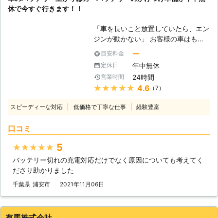
休で今すぐ行きます！！
「車を長いこと放置していたら、エン
ジンが動かない」 お客様の車はもし
かしたら、バッテリー上がりを起こし
ー
目安料金
ているかもしれません。車は放ってお
年中無休
定休日
いても自然放電をおこなっているの
24時間
営業時間
で、勝手にバッテリー内の電気は消耗
★★★★★
4.6
（7）
していきます。そのため、長いこと車
を動かしていないと、エンジンを動か
スピーディーな対応
低価格で丁寧な仕事
経験豊富
せるだけの電力が無くなってしまうの
です。 もしバッテリーが上がってし
口コミ
まって動かない車は、「ライフ&テク
ノロジーズ」におまかせください。
5
★★★★★
●バッテリー上がりが起きるのにはこ
バッテリー切れの充電対応だけでなく原因についても考えてく
んな原因がある 車の放置だけではな
ださり助かりました
く、バッテリー上がりにはさまざまな
原因があります。下記に紹介していき
千葉県
浦安市
2021年11月06日
ますので、思いあたる例がありました
らご参考くださいませ。 ①ライトの
つけっぱなしによる、電力消費 ②マ
有馬株式会社