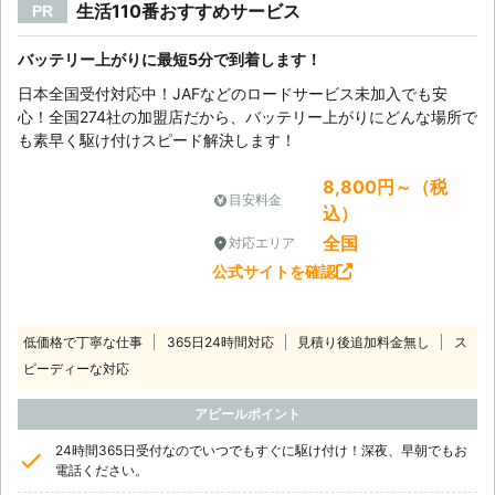
生活110番おすすめサービス
PR
バッテリー上がりに最短5分で到着します！
日本全国受付対応中！JAFなどのロードサービス未加入でも安
心！全国274社の加盟店だから、バッテリー上がりにどんな場所で
も素早く駆け付けスピード解決します！
8,800円～（税
目安料金
込）
全国
対応エリア
公式サイトを確認
低価格で丁寧な仕事
365日24時間対応
見積り後追加料金無し
ス
ピーディーな対応
アピールポイント
24時間365日受付なのでいつでもすぐに駆け付け！深夜、早朝でもお
電話ください。