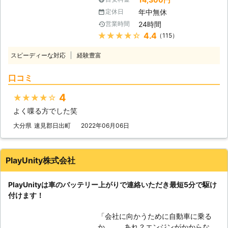
からなければ自宅にも帰れない、観光
間迅速に駆けつけます】 株式会社
年中無休
定休日
もできないので八方塞がりです。 そ
S&Sは、千葉県内であれば最短30分
24時間
営業時間
んなときこそ、弊社「LＩMO」がお
でお客さまの元へ駆けつけることがで
★★★★★
4.4
（115）
客様の元へすぐに駆けつけてお助けし
きます。弊社はすぐにお客様の元へ駆
ます！ 弊社の強みは、お客様からお
けつけられるように、工具などの準備
スピーディーな対応
経験豊富
電話をいただいたてから平均16分27
を万全にして待機しています。だから
秒でお客さまの元へ駆け付けることで
こそ、最短30分で駆け付けることが
口コミ
す。弊社は10万件以上の実績を積ん
可能なのです。 お客様のもとへ最短
できたからこそ、どのルートを使えば
で駆け付けることで、損なった観光気
4
★★★★★
最短でお客様の元にいけるか見極める
分やイライラなどのストレスを最小限
よく喋る方でした笑
ことができます。 例えば、同じこと
に抑えることができますよ。 さらに
を何度も反復すると、作業内容を覚え
大分県
速見郡日出町
2022年06月06日
株式会社S&Sは365日24時間対応して
てすぐに答えを出せるようになります
います。 深夜や祝日、元旦などの時
よね。弊社も、多くのお客様のもとへ
間帯に車のバッテリーが切れてしまっ
駆けつけるときに何度も道を検索し車
ても、弊社ならいつでも対応すること
PlayUnity株式会社
を走らせて参りました。だからこそ、
ができるので、お客様の「目的地に行
平均16分27秒でお客様の元へ駆けつ
けなくなるかも……」という問題を解
PlayUnityは車のバッテリー上がりで連絡いただき最短5分で駆け
けられるようになったのです。 この
消いたします。 もしも車のバッテリ
付けます！
時間で駆け付けることによって、お客
ーが切れたら株式会社S&Sまで！弊社
様は仕事の遅刻などのトラブルを軽減
がお客様により良い快適な旅行ライフ
「会社に向かうために自動車に乗る
することができます。もしも車のエン
や快適で明るいカーライフを提供いた
か……。あれ？エンジンがかからな