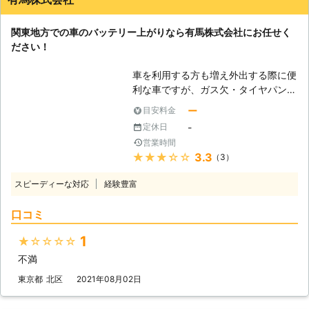
イナス20℃以下の気温による、バッ
テリーの性能低下 ③エンジンを止め
関東地方での車のバッテリー上がりなら有馬株式会社にお任せく
た状態でエアコンを使いすぎてしまっ
ださい！
た ④半ドアで室内灯がついたまま
⑤バッテリー液が不足していた ⑥バ
車を利用する方も増え外出する際に便
ッテリーの劣化 上記がバッテリー上
利な車ですが、ガス欠・タイヤパン
がりの原因となる、事象です。「あ
ク・バッテリー上がりなど、車に関す
っ！これが原因かも！」という例は、
ー
目安料金
るトラブルは多いです。 その中でも
ありましたでしょうか。このような状
-
定休日
車のバッテリー上がりに関する問題
況を避けるためにも、参考にしてみて
営業時間
は、依頼数の最も多いトラブルです。
くださいませ。 ●ジャンプスタート
★★★★★
3.3
（3）
外出先で突然エンジンが動かなくなっ
による復旧！適切な作業で迅速に車を
て立ち往生してしまう方もいます。
動かします 弊社はお客様の車を、ジ
スピーディーな対応
経験豊富
急にそのようなトラブルが発生してし
ャンプスタートという手法を使って動
まっては焦ってしまいますよね。
けるようにします。ジャンプスタート
口コミ
「セルモーターが動かずエンジンが掛
とは、車にエンジンを動かす程度の電
からない」 「ヘッドライトやハザー
力を送りこむ作業です。作業手順は以
1
★★★★★
ドランプが点かない」 「パワーウィ
下の通りです。 ・作業手順 ①電気を
不満
ンドウやラジオなど電装品が動かな
送る用のジャンプスターターもしくは
い」 このような症状が出た際は、車
東京都
北区
2021年08月02日
救護車を用意（以後ジャンプスタータ
のバッテリーが上がってしまっている
ーで統一） ②ジャンプスターターを
可能性があります。 自分でバッテリ