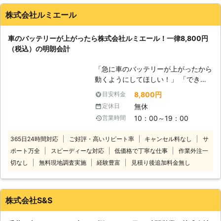
す。 またエンジンだけではなくカー
株式会社ルミエール
ナビやオーディオといった、電気を利
用する電装部品もバッテリー切れによ
車のバッテリーが上がったら株式会社ルミエール！一律8,800円
って動かなくなってしまいます。
（税込）の明朗会計
●24時間365日で対応可能！突然の事
態にも安心して作業を依頼することが
「急に車のバッテリーが上がったから
できます 車のバッテリーが上がって
動くようにしてほしい！」 「できる
しまったことに気づくのは、車を運転
だけ安く・早くジャンプスタートして
しようとしたけれどうんともすんとも
8,800円
目安料金
くれる業者を探している」 そんなと
動かないときです。実際に運転をしよ
無休
定休日
きは株式会社ルミエールにお任せくだ
うとしたその瞬間に気が付くので、時
10：00～19：00
営業時間
さい！ 車が動かないお客様のもとに
間的に余裕がないことも多いでしょ
駆けつけて、ジャンプスタートでエン
う。 そんなときこそ、弊社「株式会
365日24時間対応
ご好評・高いリピート率
キャンセル料なし
サ
ジンがかかるようお手伝い！突然のバ
社クイックキャット」の出番です！弊
ポート万全
スピーディーな対応
低価格で丁寧な仕事
作業外注一
ッテリー上がりでお困りのところを解
社は、24時間365日対応していま
決します。 国産乗用車の対応のみに
切なし
無料現地調査実施
経験豊富
見積り後追加料金無し
す。毎日いつでもお客様のご依頼に備
限定することで低価格を実現し、出張
えて準備しているからこそ、お客様か
費無料の一律8,800円（税込）でお客
らご連絡があったときに迅速に駆けつ
様の元に伺います。 足立区内なら最
けることができるのです。 また最短
株式会社S&S
短15分で伺いスピード解決できます
30分で対応できるので、バッテリー
よ！近郊エリアで車のバッテリー上が
のトラブルに迅速に解決して、車を走