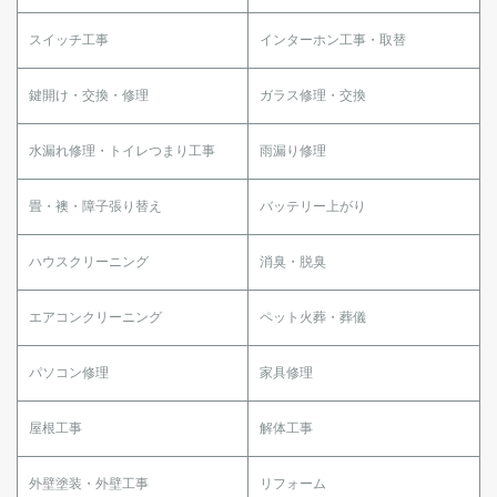
スイッチ工事
インターホン工事・取替
鍵開け・交換・修理
ガラス修理・交換
水漏れ修理・トイレつまり工事
雨漏り修理
畳・襖・障子張り替え
バッテリー上がり
ハウスクリーニング
消臭・脱臭
エアコンクリーニング
ペット火葬・葬儀
パソコン修理
家具修理
屋根工事
解体工事
外壁塗装・外壁工事
リフォーム