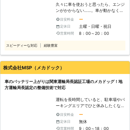
は走っているのです。そのため、バッ
しまい走行できなくなってしまった際
久々に車を使おうと思ったら、エンジ
しております。 「土曜日にちょっと
テリー内の電気が切れてしまうと、車
は、お気軽に私達までご相談くださ
ンがかからない……。車が動かなくな
温泉でも入りに行こうかと思ったら、
を走らせることができなくなってしま
い。 有馬株式会社は車のバッテリー
ってしまうと、予定していた場所に行
車が動かない……しまった！車が半ド
います。 ●バッテリーの充電は自分
ー
目安料金
トラブルや車やバイクのパンクでお困
けずにとても困ります。そのエンジン
アで室内灯がつきっぱなしではない
でおこなうと危険です 「車のバッテ
土曜・日曜・祝日
定休日
りの方に対応している業者です。 東
がかからない原因は、もしかしたらバ
か！」という状況でバッテリー上がり
リーが上がったらすぐに何とかした
8：00～20：00
営業時間
京都府中市に拠点を構えていますの
ッテリー上がりかもしれません。 バ
で困ったときは、ぜひ弊社のことを思
い」と思う方もいるでしょう。しか
で、お困りの際はご連絡ください。
ッテリーが上がったときには、まずは
い出していただければ幸いです。 上
し、バッテリーの充電を知識がないま
スピーディーな対応
経験豊富
エンジンがかかるだけの電力を車に送
記のような方法で、弊社はお客様のバ
まおこなうと、命の危険にさらされる
り込む必要があります。車はエンジン
ッテリー上がりの復旧に力添えをさせ
おそれもあるのです。 車のバッテリ
が付いて走りだしてしまえば、自動的
ていただいています。お客様は愛車が
ー上がりは、市販のポータブルバッテ
に充電される構造になっているからで
急に動かなくなってしまい、気が動転
株式会社MSP（メカドック）
リーを使うことで充電できます。この
す。 しかし、車のバッテリー上がり
していらっしゃると思います。我々は
ポータブルバッテリーで充電をするた
から復旧させるのは、しっかりとした
少しでも早く車を動かせるようにし
めには車のバッテリーにつなげる必要
車のバッテリー上がりは関東運輸局長認証工場のメカドッグ！地
車の知識がないと感電してしまうおそ
て、お客様が元の生活に戻れるように
があります。しかし、この接続の順番
方運輸局長認定の整備技術で対応
れが……。車のバッテリー充電をする
努めさせていただきますので、気軽に
を間違えてしまうと、引火して爆発を
ためにエンジンをかけるなら、「合同
ご相談くださいませ。
引き起こしてしまうことがあるので
運転を長時間していると、駐車場やパ
会社エムケイ」におまかせください。
す。 安全にバッテリー充電をするた
ーキングエリアでひと休みしたくなる
●地域密着で迅速対応可能！ 目的地
めにも、不用意に自分で作業をせずプ
方も多くいらっしゃるのではないでし
に早く向かうためにも、車を早く動け
ー
目安料金
ロに依頼しましょう。 ●出張対応が
ょうか。車を停めて、カーステレオで
るようにしたいですよね。弊社は埼玉
無休
定休日
可能！出先のバッテリー切れにも対応
音楽を聴きながら飲み物を飲んで休憩
県に、住所を置いています。埼玉県内
可能！ 弊社は無料で、電話相談と出
9：00～18：00
営業時間
する時間は運転の合間の癒しのひとと