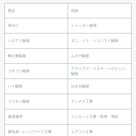
剪定
伐採
草刈り
シャッター修理
シロアリ駆除
ダニ・ノミ・トコジラミ駆除
蜂の巣駆除
ムカデ駆除
アライグマ・イタチ・ハクビシン
ゴキブリ駆除
駆除
ハト駆除
ねずみ駆除
コウモリ駆除
アンテナ工事
漏電修理
コンセント工事・取替・増設
換気扇・レンジフード工事
エアコン工事