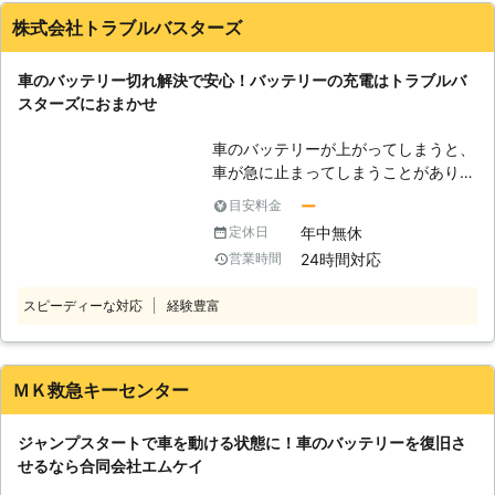
ブースターケーブルでバッテリーに繋
ー上がりの対処をおこなうこともでき
株式会社トラブルバスターズ
ぐ ③ジャンプスターターでバッテリ
ますが、接続箇所や方法を間違えてし
ーにエンジンがかかる程度の電気を送
まうと感電や火災原因にもなるため、
り込む ④エンジンが動き出す 「え、
車のバッテリー切れ解決で安心！バッテリーの充電はトラブルバ
専門の業者に依頼するのがおすすめで
これくらいの作業なら普段から装置を
スターズにおまかせ
す。 私達「有馬株式会社」は、車の
積み込んでおけば自分でもできそ
バッテリー上がりに対応していますの
う……」と思うかもしれません。しか
車のバッテリーが上がってしまうと、
で、安心安全に作業をおこなってほし
し、やりなれていない作業ではケーブ
車が急に止まってしまうことがありま
い際は、私達までお問い合わせくださ
ルをつなぎ間違い、感電してしまうお
す。山の中などの夜道で人があまりい
い。 【関東地方で対応！タイヤのパ
ー
目安料金
それがあるのです。弊社にジャンプス
ないところでバッテリーが上がってし
ンク修理もお任せください】 有馬株
年中無休
定休日
タート作業をご依頼いただければ、お
まうと、いつ復旧できるかわからなく
式会社は、東京都・埼玉県・千葉県・
客様が感電することなく無事にエンジ
24時間対応
営業時間
てとても心細いでしょう。 「できる
神奈川県にて車のバッテリー上がりで
ンをかけることができますよ。 ●年
なら車のバッテリー上がりを少しでも
お困りの方に対応しております。 経
中無休で対応可能！車のバッテリー上
スピーディーな対応
経験豊富
早く復旧させたい……」そんなときこ
験豊富なスタッフが、正しい手順でそ
がりがいつ起こってもいいように待機
そ、「株式会社トラブルバスターズ」
の車に合った電圧で電力を供給し、エ
します 業者に作業を依頼しようと思
にご相談くださいませ！ ●車のバッ
ンジンをかけるお手伝いをいたしま
っても、休業日だったら連絡が取れず
テリーが上がったらとどうなるのか
ＭＫ救急キーセンター
す。 バッテリーの交換時期などお車
に途方に暮れてしまいますよね。車の
バッテリーが切れると、車が動かなく
に関してご相談をご希望のときのもお
バッテリー上がりは、お客様の身にい
なってしまいます。車のバッテリーは
任せください。 有馬株式会社では、
ジャンプスタートで車を動ける状態に！車のバッテリーを復旧さ
つ起こるのかわかりません。弊社はお
電気を溜める役割をしていて、この電
車やバイクのパンク修理にも対応可能
せるなら合同会社エムケイ
客様の身にトラブルが起きたときに、
気の力を利用してエンジンを回して車
です。 外出中にタイヤがパンクして
すぐ対応できるよう365日無休で対応