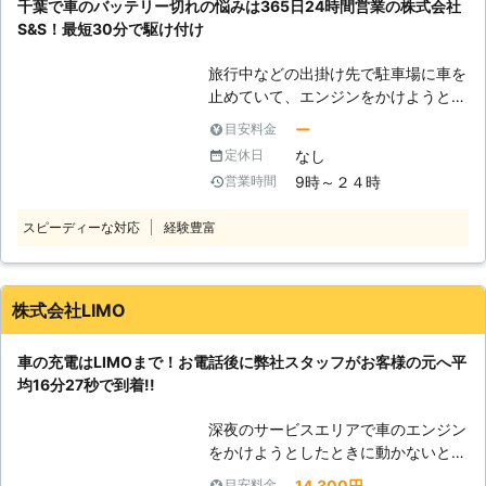
千葉で車のバッテリー切れの悩みは365日24時間営業の株式会社
りにお困りのときにはご連絡くださ
らせることが可能です。お客様がすぐ
S&S！最短30分で駆け付け
い。
にでも運転ができる状況になるように
努めさせていただきますので、車のバ
旅行中などの出掛け先で駐車場に車を
ッテリーが上がった時はぜひ弊社をご
止めていて、エンジンをかけようとし
利用くださいませ。
たときにエンジンがかからなくて焦っ
ー
目安料金
ていませんか？エンジンがかからない
なし
定休日
ときは、車の充電が切れているかもし
9時～２４時
営業時間
れません。 充電切れの原因は、カー
ナビや車のライトなどのつけっぱなし
スピーディーな対応
経験豊富
です。例えば、東京ディズニーランド
などの旅行が楽しみすぎてエンジンだ
けを切り、カーナビや車のライトの消
し忘れが起きる……なんてことも。 し
株式会社LIMO
かし、人間は誰しもうっかりすること
はあります。まずは早く車を動かせる
車の充電はLIMOまで！お電話後に弊社スタッフがお客様の元へ平
ように、バッテリーの充電を復活させ
均16分27秒で到着!!
てエンジンがかかるようにしましょ
う！もしも車のバッテリーが切れてい
深夜のサービスエリアで車のエンジン
たら、弊社「株式会社S&S」にご依頼
をかけようとしたときに動かないと、
ください！ 【最短30分駆けつけ可
困ってしまいますよね。エンジンがか
能！緊急事態だからこそ365日24時
14,300円
目安料金